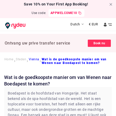
Save 10% on Your First App Booking!
Use code:
APPWELCOME10
Dutch
€
EUR
Ontvang uw prive transfer service
Boek nu
Home
Steden
Vienna
Wat is de goedkoopste manier om van
Wenen naar Boedapest te komen?
Wat is de goedkoopste manier om van Wenen naar
Boedapest te komen?
Boedapest is de hoofdstad van Hongarije. Het staat
bekend als de spa-hoofdstad van de wereld. Het is een
toplocatie voor toeristen, het heeft niet alleen een rijke
cultuur, maar ook ondergrondse grotten en de machtige
Donau. Een bezoek aan deze stad is een must! U kunt ook