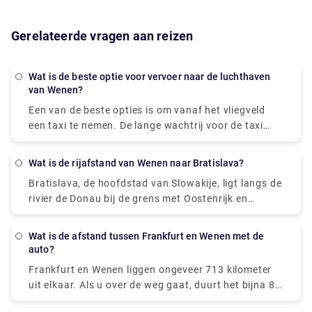
Gerelateerde vragen aan reizen
Wat is de beste optie voor vervoer naar de luchthaven
van Wenen?
Een van de beste opties is om vanaf het vliegveld
een taxi te nemen. De lange wachtrij voor de taxi
buiten de aankomstpoort kan echter de algehele
ervaring teleurstellen. Het beste alternatief hiervoor
Wat is de rijafstand van Wenen naar Bratislava?
is om vooraf een privétransfer te boeken waarbij een
Bratislava, de hoofdstad van Slowakije, ligt langs de
chauffeur klaar staat om u te begroeten met een
rivier de Donau bij de grens met Oostenrijk en
naambordje in de aankomsthal. Een privétransfer is
Hongarije. Het is een prachtige stad omringd door
vergelijkbaar met een taxirit. Maar, in tegenstelling
wijngaarden en de Kleine Karpaten. Een bezoek aan
tot taxi's, biedt het premium service, netjes en
Wat is de afstand tussen Frankfurt en Wenen met de
deze heerlijke plek kun je altijd plannen. Het is
schoon zitten en comfort. De chauffeur wacht
auto?
slechts 80 km verwijderd van Wenen. Over de weg
meestal in de aankomsthal in het geval van
Frankfurt en Wenen liggen ongeveer 713 kilometer
duurt het amper 60 minuten om te bereiken. De
ophaalservice vanaf de luchthaven en bij de receptie
uit elkaar. Als u over de weg gaat, duurt het bijna 8
steden bieden je veel vervoersmiddelen; treinen,
voor ophaalservice bij het hotel. De schatting voor
uur om uw reis te voltooien. Frankfurt is een stad in
bussen en taxi's. Als u van plan bent om over de weg
een taxi is € 36, terwijl een privétransfer ongeveer €