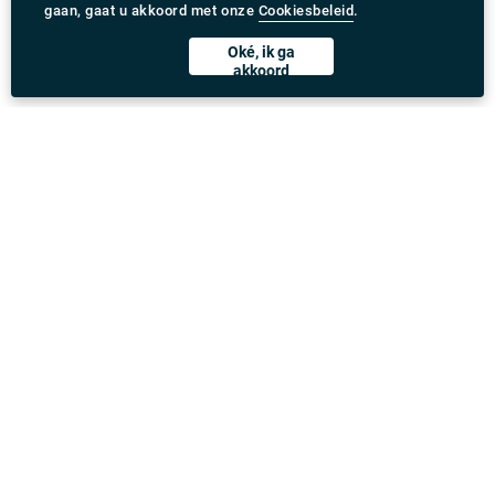
gaan, gaat u akkoord met onze
Cookiesbeleid
.
Oké, ik ga
akkoord
Rydeu app downloaden
United Kingdom