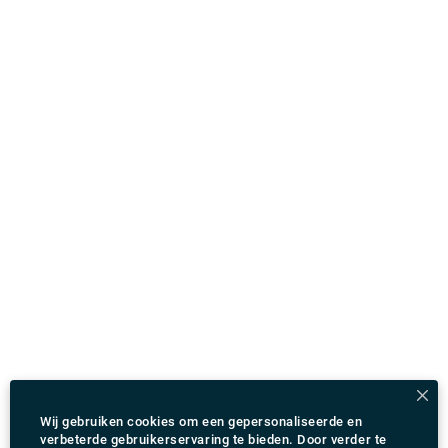
maken over wijzigingen in reisplannen. En u krijgt
ook tot 60 minuten gratis wachttijd in geval van
vluchtvertragingen. Bij ons kunt u uw ritten
aanpassen en kunt u ook genieten van sightseeing.
Reis nu gemakkelijk met Rydeu.com.
Wij gebruiken cookies om een gepersonaliseerde en
verbeterde gebruikerservaring te bieden. Door verder te