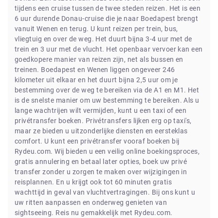
tijdens een cruise tussen de twee steden reizen. Het is een
6 uur durende Donau-cruise die je naar Boedapest brengt
vanuit Wenen en terug. U kunt reizen per trein, bus,
vliegtuig en over de weg. Het duurt bijna 3-4 uur met de
trein en 3 uur met de vlucht. Het openbaar vervoer kan een
goedkopere manier van reizen zijn, net als bussen en
treinen. Boedapest en Wenen liggen ongeveer 246
kilometer uit elkaar en het duurt bijna 2,5 uur om je
bestemming over de weg te bereiken via de A1 en M1. Het
is de snelste manier om uw bestemming te bereiken. Als u
lange wachtrijen wilt vermijden, kunt u een taxi of een
privétransfer boeken. Privétransfers lijken erg op taxi's,
maar ze bieden u uitzonderlijke diensten en eersteklas
comfort. U kunt een privétransfer vooraf boeken bij
Rydeu.com. Wij bieden u een veilig online boekingsproces,
gratis annulering en betaal later opties, boek uw privé
transfer zonder u zorgen te maken over wijzigingen in
reisplannen. En u krijgt ook tot 60 minuten gratis
wachttijd in geval van vluchtvertragingen. Bij ons kunt u
uw ritten aanpassen en onderweg genieten van
sightseeing. Reis nu gemakkelijk met Rydeu.com.