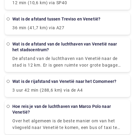
12 min (10,6 km) via SP40
wat is de afstand tussen Treviso en Venetië?
36 min (41,7 km) via A27
wat is de afstand van de luchthaven van Venetië naar
het stadscentrum?
De afstand van de luchthaven van Venetië naar de
stad is 12 km. Er is geen ruimte voor grote bagage
in de bus van de luchthaven van Venetië naar
Venetië. Buskaartjes moeten voor de reis worden
wat is de rijafstand van Venetië naar het Comomeer?
geponst, in een speciale gele automaat bij de halte.
3 uur 42 min (288,6 km) via de A4
Ze zijn 75 minuten geldig.
hoe reis je van de luchthaven van Marco Polo naar
Venetië?
Over het algemeen is de beste manier om van het
vliegveld naar Venetië te komen, een bus of taxi te
nemen vanaf het vliegveld naar Piazzale Roma en