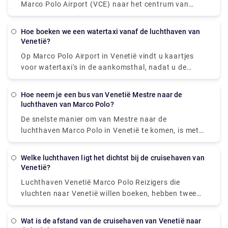
Marco Polo Airport (VCE) naar het centrum van
mozzarella de bufala (in dat geval zou het technisch
Venetië te reizen, is met de waterbus (Vaporetto)
een Bufalina-pizza worden genoemd), de
van Alilaguna. De reistijd van het vliegveld naar San
Margherita-pizza is ongetwijfeld de favoriete pizza
hoe boeken we een watertaxi vanaf de luchthaven van
Marco is ongeveer 70 minuten.
Venetië?
van Italiaanse mensen.
Op Marco Polo Airport in Venetië vindt u kaartjes
voor watertaxi's in de aankomsthal, nadat u de
bagageband heeft verlaten. (Zoek naar de balies
met het label "Speed Boat to Venice".) Nadat u uw
hoe neem je een bus van Venetië Mestre naar de
voucher heeft gekocht, verlaat u de terminal en
luchthaven van Marco Polo?
neemt u het bewegende trottoir naar de
De snelste manier om van Mestre naar de
aanlegsteigers.
luchthaven Marco Polo in Venetië te komen, is met
de taxi, die € 9 - € 11 kost en 10 minuten duurt.
welke luchthaven ligt het dichtst bij de cruisehaven van
Venetië?
Luchthaven Venetië Marco Polo Reizigers die
vluchten naar Venetië willen boeken, hebben twee
belangrijke luchthavenopties. Namelijk Venetië
Marco Polo Airport (VCE) en Treviso Airport (TSF).
wat is de afstand van de cruisehaven van Venetië naar
Venetië Marco Polo Airport is de belangrijkste