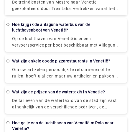
De treindiensten van Mestre naar Venetië,
luchthaven nemen en uitstappen bij de
geëxploiteerd door Trenitalia, vertrekken vanaf het
dichtstbijzijnde terminal waar u verblijft.
station Venezia Mestre. Trein of bus van Mestre
naar Venetië? De beste manier om van Mestre naar
hoe krijg ik de alilaguna waterbus van de
Venetië te komen, is met de trein, die 11 minuten
luchthavenboot van Venetië?
duurt en € 1 - € 35 kost. Als alternatief kunt u de
Op de luchthaven van Venetië is er een
bus nemen, die € 0 - € 8 kost en 12 minuten duurt.
vervoersservice per boot beschikbaar met Alilaguna-
boten, die de luchthaven Marco Polo verbindt met
enkele Venetiaanse eilanden (Burano, Murano en
wat zijn enkele goede pizzarestaurants in Venetië?
Lido).
Om uw artikelen persoonlijk te retourneren of te
ruilen, hoeft u alleen maar uw artikelen en pakbon of
e-mail met orderbevestiging naar uw dichtstbijzijnde
UO-winkel te brengen. Artikelen die in een van onze
wat zijn de prijzen van de watertaxi's in Venetië?
UO-winkels zijn gekocht, kunnen in elke UO-winkel
De tarieven van de watertaxi's van de stad zijn vast
worden geretourneerd. Zoek een winkel bij jou in de
afhankelijk van de verschillende bedrijven, de
buurt om de openingstijden en adresgegevens van
afstand en het aantal mensen. Een watertaxi van
de winkel te bekijken. Breng je artikel en kassabon
Venetië Marco Polo Airport naar het stadscentrum
naar de winkel om terug te sturen.
hoe ga je van de luchthaven van Venetië m Polo naar
kost ongeveer tussen de € 105 (US$ 118,50) en €
Venetië?