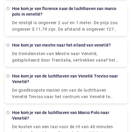
dan op de Vaporetto te stappen. Of u kunt de
hoe kom je van florence naar de luchthaven van marco
Alilaguna Water Bus rechtstreeks vanaf de
polo in venetië?
luchthaven nemen en uitstappen bij de
De reistijd is ongeveer 2 uur en 1 meter. De prijs zou
dichtstbijzijnde terminal waar u verblijft.
ongeveer $ 11,79 zijn. De afstand is ongeveer 127
mijl (204 km). Er zijn ongeveer 30 treinen per dag.
En de eerste trein is om 01:58.
hoe kom je van mestre naar het eiland van venetië?
De treindiensten van Mestre naar Venetië,
geëxploiteerd door Trenitalia, vertrekken vanaf het
station Venezia Mestre. Trein of bus van Mestre
naar Venetië? De beste manier om van Mestre naar
hoe kom je van de luchthaven van Venetië Treviso naar
Venetië te komen, is met de trein, die 11 minuten
Venetië?
duurt en € 1 - € 35 kost. Als alternatief kunt u de
De goedkoopste manier om van de luchthaven
bus nemen, die € 0 - € 8 kost en 12 minuten duurt.
Venetië Treviso naar het centrum van Venetië te
komen, is de ATVO of de Barzi-shuttle. De rit duurt
ongeveer 45 minuten en kost € 6,55 per persoon.
hoe kom je van de luchthaven van Marco Polo naar
Ondertussen kost een taxi € 100, maar het is
Venetië?
ongelooflijk handig, het duurt ongeveer 30 minuten
De kosten van een taxi voor de rit van 40 minuten
en biedt plaats aan maximaal vier passagiers.