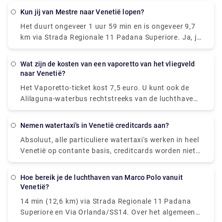
vliegen. De luchthaven is klein genoeg om door de
Kun jij van Mestre naar Venetië lopen?
douane te gaan, uw bagage op te halen en buiten de
Het duurt ongeveer 1 uur 59 min en is ongeveer 9,7
terminal te navigeren zonder kilometers te hoeven
km via Strada Regionale 11 Padana Superiore. Ja, je
lopen. Reizigers die vluchten naar Venetië willen
kunt rennen of lopen van Mestre naar Venetië. Het is
boeken, hebben twee belangrijke luchthavenopties.
ongeveer 10 km van het station van Mestre naar het
Namelijk Venetië Marco Polo Airport (VCE) en
Wat zijn de kosten van een vaporetto van het vliegveld
station Santa Lucia / Piazzale Roma en niet mooi.
Treviso Airport (TSF). Venetië Marco Polo Airport is
naar Venetië?
de belangrijkste luchthaven van Venetië en de
Het Vaporetto-ticket kost 7,5 euro. U kunt ook de
meeste reizigers die naar Venetië gaan, zullen via de
Alilaguna-waterbus rechtstreeks van de luchthaven
terminals gaan.
naar Venetië nemen. Het dok ligt op tien minuten
lopen van de luchthaventerminal en de reis over de
Nemen watertaxi's in Venetië creditcards aan?
lagune duurt meer dan een uur, afhankelijk van
Absoluut, alle particuliere watertaxi's werken in heel
welke halte je uitstapt.
Venetië op contante basis, creditcards worden niet
geaccepteerd.
Hoe bereik je de luchthaven van Marco Polo vanuit
Venetië?
14 min (12,6 km) via Strada Regionale 11 Padana
Superiore en Via Orlanda/SS14. Over het algemeen