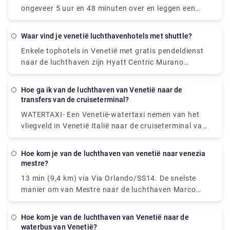
ongeveer 5 uur en 48 minuten over en leggen een
afstand van ongeveer 361 kilometer af. Op
weekdagen vertrekt de eerste trein die Zürich verlaat
waar vind je venetië luchthavenhotels met shuttle?
om 06:09 uur. Het laatste vertrek is meestal rond
Enkele tophotels in Venetië met gratis pendeldienst
20:40 uur.
naar de luchthaven zijn Hyatt Centric Murano
Venice, Annia Park Hotel Venice Airport, Guest
House Bella Onda, Villa ai Tigli, Crowne Plaza Venice
hoe ga ik van de luchthaven van Venetië naar de
East, een IHG-hotel.
transfers van de cruiseterminal?
WATERTAXI- Een Venetië-watertaxi nemen van het
vliegveld in Venetië Italië naar de cruiseterminal van
Venetië is de duurste manier om naar de haven van
Venetië te komen. Onthoud dat watertaxi's de "limo's
hoe kom je van de luchthaven van venetië naar venezia
van Venetië" zijn en dat u meer dan € 90 kunt
mestre?
betalen van de luchthaven Marco Polo naar
13 min (9,4 km) via Via Orlando/SS14. De snelste
Stazione Marittima.
manier om van Mestre naar de luchthaven Marco
Polo in Venetië te komen, is met de taxi, die € 9 - €
11 kost en 10 minuten duurt. Is er een rechtstreekse
hoe kom je van de luchthaven van Venetië naar de
bus tussen Mestre en Venetië Marco Polo Airport?
waterbus van Venetië?