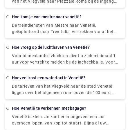
van het vliegveld naar Piazzale Roma bij de ingang
van Venetië bedragen ongeveer 80 euro.
hoe kom je van mestre naar venetië?
De treindiensten van Mestre naar Venetië,
geëxploiteerd door Trenitalia, vertrekken vanaf het
station Venezia Mestre. Trein of bus van Mestre
naar Venetië? De beste manier om van Mestre naar
hoe vroeg op de luchthaven van Venetië?
Venetië te komen, is met de trein, die 11 minuten
Voor binnenlandse vluchten dient u zich minimaal 1
duurt en € 1 - € 35 kost. Als alternatief kunt u de
uur voor vertrek te melden bij de incheckbalie. Voor
bus nemen, die € 0 - € 8 kost en 12 minuten duurt.
internationale vertrekken dient u zich minimaal 2
uur voor vertrek te melden bij de incheckbalie.
hoeveel kost een watertaxi in Venetië?
De tarieven van het vliegveld naar de stad Venetië
liggen over het algemeen ruim boven de 100 euro,
zelfs voor korte afstanden binnen Venetië moet je
minimaal 50 tot 70 euro betalen. De prijzen zijn de
hoe Venetië te verkennen met bagage?
afgelopen jaren flink gestegen. Er is ook een
Venetië is klein. Je kunt er in ongeveer een uur
nachttoeslag, meestal ongeveer 20 euro.
overheen lopen, van kop tot staart. Bijna al uw
bezienswaardigheden liggen op 20 minuten lopen