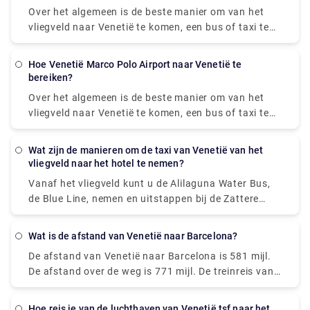
135 ( US$ 152,40).
Over het algemeen is de beste manier om van het
vliegveld naar Venetië te komen, een bus of taxi te
nemen vanaf het vliegveld naar Piazzale Roma en
dan op de Vaporetto te stappen. Of u kunt de
hoe Venetië Marco Polo Airport naar Venetië te
Alilaguna Water Bus rechtstreeks vanaf de
bereiken?
luchthaven nemen en uitstappen bij de
Over het algemeen is de beste manier om van het
dichtstbijzijnde terminal waar u verblijft.
vliegveld naar Venetië te komen, een bus of taxi te
nemen vanaf het vliegveld naar Piazzale Roma en
dan op de Vaporetto te stappen. Of u kunt de
wat zijn de manieren om de taxi van Venetië van het
Alilaguna Water Bus rechtstreeks vanaf de
vliegveld naar het hotel te nemen?
luchthaven nemen en uitstappen bij de
Vanaf het vliegveld kunt u de Alilaguna Water Bus,
dichtstbijzijnde terminal waar u verblijft.
de Blue Line, nemen en uitstappen bij de Zattere
Ferry Terminal. Dit zou je heel dicht bij je hotel
moeten brengen. De reis vanaf de luchthaven duurt
wat is de afstand van Venetië naar Barcelona?
ongeveer 90 minuten. Een andere optie is om de bus
De afstand van Venetië naar Barcelona is 581 mijl.
of een taxi te nemen vanaf het vliegveld naar
De afstand over de weg is 771 mijl. De treinreis van
Piazzale Roma.
Venetië naar Barcelona duurt ongeveer 14 uur en 2
minuten, ongeacht wanneer u vertrekt.
hoe reis je van de luchthaven van Venetië tsf naar het