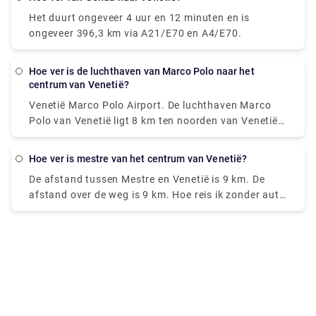
tussen Venezia Terminal Passeggeri en de Basiliek
Het duurt ongeveer 4 uur en 12 minuten en is
van San Marco? Ja, er is een rechtstreekse veerboot
ongeveer 396,3 km via A21/E70 en A4/E70.
die vertrekt vanaf P. le Roma "B" en aankomt bij San
Marco-San Zaccaria "F".
hoe ver is de luchthaven van Marco Polo naar het
centrum van Venetië?
Venetië Marco Polo Airport. De luchthaven Marco
Polo van Venetië ligt 8 km ten noorden van Venetië.
Het is de internationale luchthaven van Venetië met
het grootste aantal passagiers. Venetië Marco Polo
hoe ver is mestre van het centrum van Venetië?
Airport ligt bijna 8 km ten noorden van Venetië.
De afstand tussen Mestre en Venetië is 9 km. De
afstand over de weg is 9 km. Hoe reis ik zonder auto
van Mestre naar Venetië? De beste manier om
zonder auto van Mestre naar Venetië te komen, is
met de trein, die 11 minuten duurt en € 1 - € 35 kost.