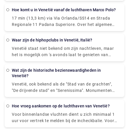
is de beste manier om van de luchthaven naar
Venetië te komen, een bus of taxi van de luchthaven
Hoe komt u in Venetië vanaf de luchthaven Marco Polo?
naar Piazzale Roma te nemen en dan op de
17 min (13,3 km) via Via Orlanda/SS14 en Strada
Vaporetto te stappen. Of u kunt de Alilaguna Water
Regionale 11 Padana Superiore. Over het algemeen
Bus rechtstreeks vanaf de luchthaven nemen en
is de beste manier om van de luchthaven naar
uitstappen bij de dichtstbijzijnde terminal waar u
Venetië te komen, een bus of taxi van de luchthaven
verblijft.
waar zijn de hiphopclubs in Venetië, Italië?
naar Piazzale Roma te nemen en dan op de
Venetië staat niet bekend om zijn nachtleven, maar
Vaporetto te stappen. Of u kunt de Alilaguna Water
het is mogelijk om 's avonds laat te genieten van
Bus rechtstreeks vanaf de luchthaven nemen en
entertainment in het Lido-gebied, waar nachtclubs
uitstappen bij de dichtstbijzijnde terminal waar u
en bars gebruikelijker zijn. Als je liever in Venetië
verblijft.
wat zijn de historische bezienswaardigheden in
blijft, doe dan wat de lokale bevolking doet - geniet
Venetië?
van een late maaltijd gevolgd door een paar glaasjes
Venetië, ook bekend als de "Stad van de grachten",
lokale wijn. In het historische centrum van Venetië
"De drijvende stad" en "Serenissima". Monumenten
zijn geen echte nachtclubs, maar eerder een
van Venetië. Venetië zelf is een monument, een
discobar, pub en cocktailbar , waar de lokale
openluchtmuseum. Alle sites die u bezoekt, dat wil
bevolking en universiteitsstudenten 's avonds
hoe vroeg aankomen op de luchthaven van Venetië?
zeggen San Marco, het hart van Venetië, of meer
samenkomen voor een paar drankjes en luisteren
Voor binnenlandse vluchten dient u zich minimaal 1
afgelegen gebieden van het toeristische centrum, u
naar livemuziek.
uur voor vertrek te melden bij de incheckbalie. Voor
zult altijd monumenten, kerken, plaatsen vinden om
internationale vertrekken dient u zich minimaal 2
te bezoeken en te bewonderen. San Marcoplein.