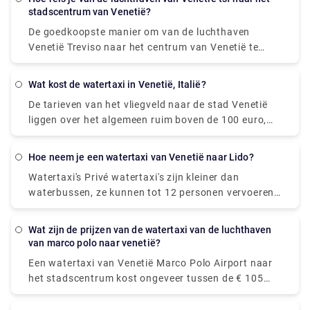
stadscentrum van Venetië?
De goedkoopste manier om van de luchthaven
Venetië Treviso naar het centrum van Venetië te
komen, is de ATVO of de Barzi-shuttle. De rit duurt
ongeveer 45 minuten en kost € 6,55 per persoon.
wat kost de watertaxi in Venetië, Italië?
Ondertussen kost een taxi € 100, maar het is
De tarieven van het vliegveld naar de stad Venetië
ongelooflijk handig, het duurt ongeveer 30 minuten
liggen over het algemeen ruim boven de 100 euro,
en biedt plaats aan maximaal vier passagiers.
zelfs voor korte afstanden binnen Venetië moet je
minimaal 50 tot 70 euro betalen. De prijzen zijn de
hoe neem je een watertaxi van Venetië naar Lido?
afgelopen jaren flink gestegen. Er is ook een
Watertaxi's Privé watertaxi's zijn kleiner dan
nachttoeslag, meestal ongeveer 20 euro.
waterbussen, ze kunnen tot 12 personen vervoeren.
Ze zijn sneller, zeker meer glamoureus, maar
duurder. Het duurt ongeveer een half uur of minder
wat zijn de prijzen van de watertaxi van de luchthaven
om Lido te bereiken en ze kosten ongeveer 100 euro.
van marco polo naar venetië?
Een watertaxi van Venetië Marco Polo Airport naar
het stadscentrum kost ongeveer tussen de € 105
(US$ 118,50) en € 135 ( US$ 152,40). De prijs van
het treinstation Venezia Santa Lucia en Piazzale