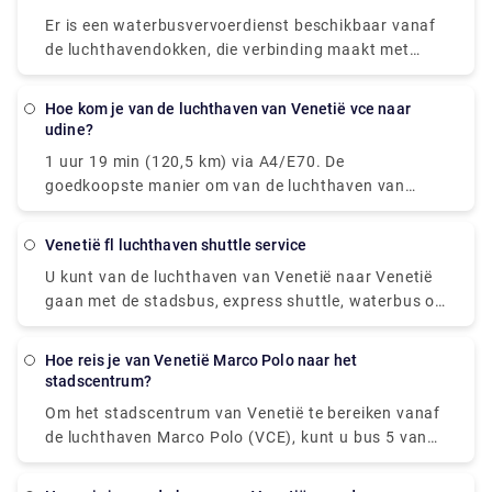
Ja, er is een rechtstreekse bus die vertrekt vanuit
Er is een waterbusvervoerdienst beschikbaar vanaf
Mestre c.so Del Popolo en aankomt op de
de luchthavendokken, die verbinding maakt met
luchthaven Venetië Marco Polo.
Venetië en de belangrijkste Venetiaanse eilanden
(Murano, Burano, Lido). Op de luchthaven: volg de
hoe kom je van de luchthaven van Venetië vce naar
lichtblauwe bewegwijzering voor "Watervervoer" en
udine?
bereik de 1e verdieping van de Termina . Hier vind je
1 uur 19 min (120,5 km) via A4/E70. De
de Moving Walkway, een verhoogd voetpad met
goedkoopste manier om van de luchthaven van
transportbanden, die je naar het dok leiden. In
Venetië (VCE) naar Udine te komen, is met de bus,
Venetië: bij de waterbushalte Alilaguna van San
die € 8 - € 11 kost en 1 uur en 30 minuten duurt.
Marco, Rialto, Fondamenta Nuove en Guglie.
Venetië fl luchthaven shuttle service
Venetiaanse eilanden: bij de waterbushalte
U kunt van de luchthaven van Venetië naar Venetië
Alilaguna van Murano, Burano, Lido. Het vervoer per
gaan met de stadsbus, express shuttle, waterbus of
waterbus wordt verzorgd door Alilaguna.
taxi. U kunt ook een auto huren zonder chauffeur.
De reis met de bus duurt ongeveer 30 minuten, het
hoe reis je van Venetië Marco Polo naar het
bustarief is EUR 8. De shuttle zal de bestemming in
stadscentrum?
20 minuten bereiken, en u moet EUR 7 betalen voor
Om het stadscentrum van Venetië te bereiken vanaf
een dergelijke reis.
de luchthaven Marco Polo (VCE), kunt u bus 5 van
Actv nemen. De bus stopt bij de Piazzale Roma-
terminal in het centrum van Venetië en bussen