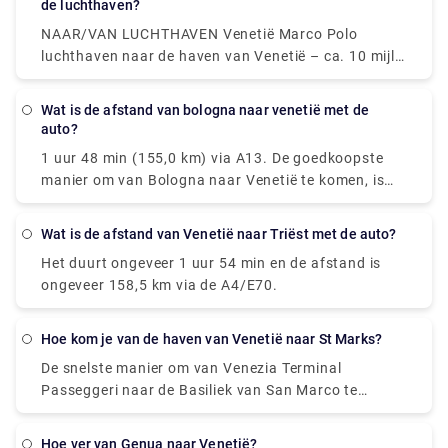
de luchthaven?
luchthaven van Venetië en de meeste reizigers die
NAAR/VAN LUCHTHAVEN Venetië Marco Polo
naar Venetië gaan, zullen via de terminals gaan.
luchthaven naar de haven van Venetië – ca. 10 mijl,
ongeveer 20 minuten rijden. De haven is ook over
het water te bereiken – ca. 60 minuten met de
wat is de afstand van bologna naar venetië met de
watertaxi.
auto?
1 uur 48 min (155,0 km) via A13. De goedkoopste
manier om van Bologna naar Venetië te komen, is
met een gedeelde rit, die € 9 kost en 2 uur en 4 meter
duurt.
wat is de afstand van Venetië naar Triëst met de auto?
Het duurt ongeveer 1 uur 54 min en de afstand is
ongeveer 158,5 km via de A4/E70.
hoe kom je van de haven van Venetië naar St Marks?
De snelste manier om van Venezia Terminal
Passeggeri naar de Basiliek van San Marco te
komen, is met de veerboot, die € 8 kost en 33
minuten duurt. Is er een rechtstreekse veerboot
hoe ver van Genua naar Venetië?