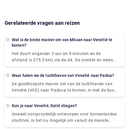
Gerelateerde vragen aan reizen
Wat is de beste manier om van Milaan naar Venetië te
komen?
Het duurt ongeveer 3 uur en 9 minuten en de
afstand is 275,3 km) via de A4. De snelste en meest
comfortabele manier om van Venetië naar Milaan te
reizen, is door de hogesnelheidstrein Le Frecce te
Waar halen we de luchthaven van Venetië naar Padua?
nemen. Deze moderne en luxe trein brengt u in
De goedkoopste manier om van de luchthaven van
slechts 2 uur en 25 minuten naar uw bestemming. U
Venetië (VCE) naar Padova te komen, is met de bus,
kunt in slechts drie uur van Milaan naar Venetië
die € 6 - € 8 kost en er 1 uur en 25 minuten over
rijden, maar als u haast heeft, kunt u net zo goed de
doet. De snelste manier om van de luchthaven van
trein nemen. Met een auto wordt de reis een
Kun je naar Venetië, Italië vliegen?
Venetië (VCE) naar Padova te komen, is met de taxi,
onderdeel van uw vakantie. Strek de rit uit voor
Hoewel oorspronkelijk ontworpen voor binnenlandse
die € 40 - € kost. 55 en duurt 35 min.
zoveel dagen als u zich kunt veroorloven voor een
vluchten, is het nu mogelijk om vanuit de meeste
onvergetelijke reis door Noord-Italië.
grote Europese steden rechtstreeks naar Venetië te