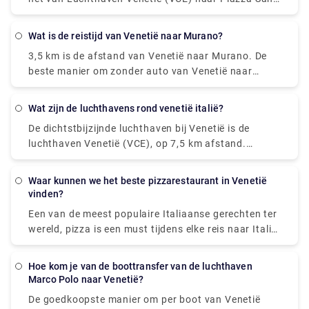
Marco? De afstand tussen de luchthaven van
Venetië (VCE) en het San Marcoplein is 8 km.
wat is de reistijd van Venetië naar Murano?
3,5 km is de afstand van Venetië naar Murano. De
beste manier om zonder auto van Venetië naar
Murano te komen, is met de veerboot, die 18
minuten duurt en € 2 - € 8 kost. Hoe lang duurt het
wat zijn de luchthavens rond venetië italië?
om met de auto van Venetië naar Murano te komen?
De dichtstbijzijnde luchthaven bij Venetië is de
De veerboot van F. te Nove naar Murano Da Mula
luchthaven Venetië (VCE), op 7,5 km afstand.
duurt 18 minuten inclusief transfers en vertrekt elke
Andere nabijgelegen luchthavens zijn Venetië
20 minuten.
Treviso (TSF) (26,2 km), Triëst (TRS) (99,3 km),
waar kunnen we het beste pizzarestaurant in Venetië
Verona (VRN) (111,5 km) en Bologna (BLQ) (129,9
vinden?
km).
Een van de meest populaire Italiaanse gerechten ter
wereld, pizza is een must tijdens elke reis naar Italië.
Venetië heeft een aantal heerlijke plekken om
geweldige pizza's te vinden en ervan te genieten
hoe kom je van de boottransfer van de luchthaven
terwijl je langs een van de vele grachten loopt.
Marco Polo naar Venetië?
locals - ga naar Di Matteo. Of het nu in zijn
De goedkoopste manier om per boot van Venetië
eenvoudige versie is met mozzarella fiordilatte of