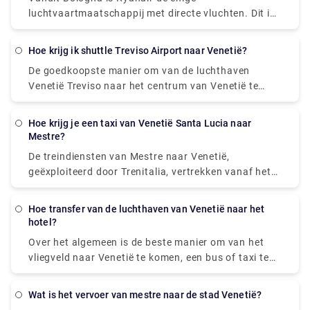
gemakkelijkste manier om tussen de luchthaven en
luchtvaartmaatschappij met directe vluchten. Dit is
het stadscentrum te reizen. De ATVO Express-bus is
een seizoensroute die begint in juni en eindigt in
een directe, non-stop bus die u in slechts 20 minuten
oktober. Vanuit Catania kun je met Wizz Air non-
van het centrum naar het centrale busstation,
hoe krijg ik shuttle Treviso Airport naar Venetië?
stop naar Santorini vliegen.
Piazzale Roma, brengt. Deze bus gaat elke 20
De goedkoopste manier om van de luchthaven
minuten en de prijs is 8 euro (15 euro voor het
Venetië Treviso naar het centrum van Venetië te
retourticket).
komen, is de ATVO of de Barzi-shuttle. De rit duurt
ongeveer 45 minuten en kost € 6,55 per persoon.
hoe krijg je een taxi van Venetië Santa Lucia naar
Ondertussen kost een taxi € 100, maar het is
Mestre?
ongelooflijk handig, het duurt ongeveer 30 minuten
De treindiensten van Mestre naar Venetië,
en biedt plaats aan maximaal vier passagiers.
geëxploiteerd door Trenitalia, vertrekken vanaf het
station Venezia Mestre. Trein of bus van Mestre
naar Venetië? De beste manier om van Mestre naar
hoe transfer van de luchthaven van Venetië naar het
Venetië te komen, is met de trein, die 11 minuten
hotel?
duurt en € 1 - € 35 kost. Als alternatief kunt u de
Over het algemeen is de beste manier om van het
bus nemen, die € 0 - € 8 kost en 12 minuten duurt.
vliegveld naar Venetië te komen, een bus of taxi te
nemen vanaf het vliegveld naar Piazzale Roma en
dan op de Vaporetto te stappen. Of u kunt de
wat is het vervoer van mestre naar de stad Venetië?
Alilaguna Water Bus rechtstreeks vanaf de