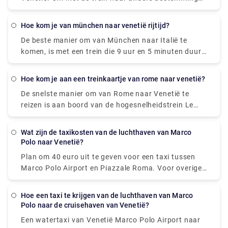
te gaan, moet u eerst naar het treinstation van
Venetië Mestre of naar het treinstation Santa Lucia
hoe kom je van münchen naar venetië rijtijd?
gaan.
De beste manier om van München naar Italië te
komen, is met een trein die 9 uur en 5 minuten duurt
en € 70 - € 160 kost. Als alternatief kunt u de bus
nemen, die € 40 - € 60 kost en 12 uur 48 minuten
hoe kom je aan een treinkaartje van rome naar venetië?
duurt. 5 uur 59 min (543,2 km) via E45
De snelste manier om van Rome naar Venetië te
reizen is aan boord van de hogesnelheidstrein Le
Frecce. Deze moderne en luxe trein brengt u in
slechts 3 uur en 7 minuten naar uw bestemming.
Wat zijn de taxikosten van de luchthaven van Marco
Bekijk voor actuele reistijden onze dienstregeling.
Polo naar Venetië?
Plan om 40 euro uit te geven voor een taxi tussen
Marco Polo Airport en Piazzale Roma. Voor overige
tarieven, zie bovenstaande foto. Add-ons voor
bagage, nachtelijke reizen en reizen op feestdagen
hoe een taxi te krijgen van de luchthaven van Marco
kunnen het tarief verhogen, dus vraag de chauffeur
Polo naar de cruisehaven van Venetië?
om een schatting als u op uw euro's let.
Een watertaxi van Venetië Marco Polo Airport naar