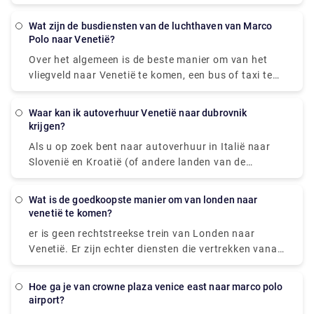
Marco naar de luchthaven duurt 1 uur en 20
minuten
wat zijn de busdiensten van de luchthaven van Marco
Polo naar Venetië?
Over het algemeen is de beste manier om van het
vliegveld naar Venetië te komen, een bus of taxi te
nemen vanaf het vliegveld naar Piazzale Roma en
dan op de Vaporetto te stappen. Of u kunt de
waar kan ik autoverhuur Venetië naar dubrovnik
Alilaguna Water Bus rechtstreeks vanaf de
krijgen?
luchthaven nemen en uitstappen bij de
Als u op zoek bent naar autoverhuur in Italië naar
dichtstbijzijnde terminal waar u verblijft.
Slovenië en Kroatië (of andere landen van de
Balkan), kunt u er bijvoorbeeld een nemen via de
luchthaven van Venetië of Treviso. ... U mag gratis
wat is de goedkoopste manier om van londen naar
rijden binnen de EU, Zwitserland, Liechtenstein,
venetië te komen?
Vaticaanstad, San Marino, Monaco, Noorwegen,
er is geen rechtstreekse trein van Londen naar
Kroatië, Bosnië, Servië, Montenegro en Macedonië.
Venetië. Er zijn echter diensten die vertrekken vanaf
London St Pancras Eurostar en aankomen in
Venezia S. Lucia via Gare du Nord, Paris Gare De
hoe ga je van crowne plaza venice east naar marco polo
Lyon en Milano Centrale. De reis, inclusief transfers,
airport?
duurt ongeveer 13 uur en 49 meter.