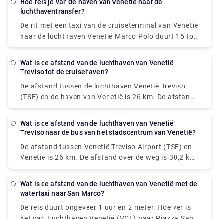
hoe reis je van de haven van Venetië naar de
vertrekken van maandag tot en met zaterdag elke
luchthaventransfer?
15 minuten vanaf de luchthaven en op zondag elke
De rit met een taxi van de cruiseterminal van Venetië
20 minuten.
naar de luchthaven Venetië Marco Polo duurt 15 tot
20 minuten. De vooraf geboekte privétransfer van
de cruiseterminal van Venetië naar het hotel in
wat is de afstand van de luchthaven van Venetië
Venetië is inclusief een privérit met de watertaxi.
Treviso tot de cruisehaven?
San Basilio ligt op 20 minuten met de taxi van de
De afstand tussen de luchthaven Venetië Treviso
luchthaven Venetië Marco Polo.
(TSF) en de haven van Venetië is 26 km. De afstand
over de weg is 30,2 km.
wat is de afstand van de luchthaven van Venetië
Treviso naar de bus van het stadscentrum van Venetië?
De afstand tussen Venetië Treviso Airport (TSF) en
Venetië is 26 km. De afstand over de weg is 30,2 km.
Hoe reis ik zonder auto van Venetië Treviso Airport
(TSF) naar Venetië? De beste manier om zonder
wat is de afstand van de luchthaven van Venetië met de
auto van Venetië Treviso Airport (TSF) naar Venetië
watertaxi naar San Marco?
te komen, is met bus en bus 351, die 30 minuten
De reis duurt ongeveer 1 uur en 2 meter. Hoe ver is
duurt en € 8 - € 13 kost.
het van Luchthaven Venetië (VCE) naar Piazza San