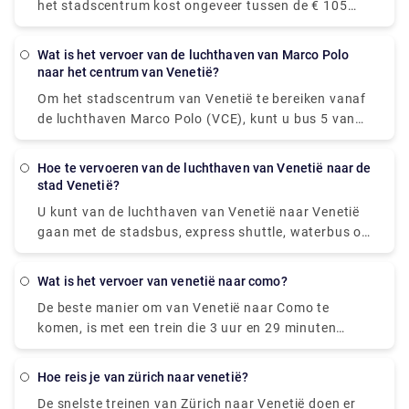
het stadscentrum kost ongeveer tussen de € 105
(US$ 117,60) en € 135 ( US$ 151,20). De prijs van
het treinstation Venezia Santa Lucia en Piazzale
wat is het vervoer van de luchthaven van Marco Polo
Roma naar het stadscentrum ligt tussen € 65 ( US$
naar het centrum van Venetië?
72,80) en € 100 ( US$ 112).
Om het stadscentrum van Venetië te bereiken vanaf
de luchthaven Marco Polo (VCE), kunt u bus 5 van
Actv nemen. De bus stopt bij de Piazzale Roma-
terminal in het centrum van Venetië en bussen
hoe te vervoeren van de luchthaven van Venetië naar de
vertrekken van maandag tot en met zaterdag elke
stad Venetië?
15 minuten vanaf de luchthaven en op zondag elke
U kunt van de luchthaven van Venetië naar Venetië
20 minuten.
gaan met de stadsbus, express shuttle, waterbus of
taxi. U kunt ook een auto huren zonder chauffeur.
De reis met de bus duurt ongeveer 30 minuten, het
wat is het vervoer van venetië naar como?
bustarief is EUR 8. De shuttle zal de bestemming in
De beste manier om van Venetië naar Como te
20 minuten bereiken, en u moet EUR 7 betalen voor
komen, is met een trein die 3 uur en 29 minuten
een dergelijke reis.
duurt en € 65 - € 160 kost. Als alternatief kunt u de
bus nemen, die € 17 - € 21 kost en 5 uur en 25
hoe reis je van zürich naar venetië?
minuten duurt, u kunt ook vliegen, wat € 24 - € 180
De snelste treinen van Zürich naar Venetië doen er
kost en 6 uur en 10 minuten duurt.