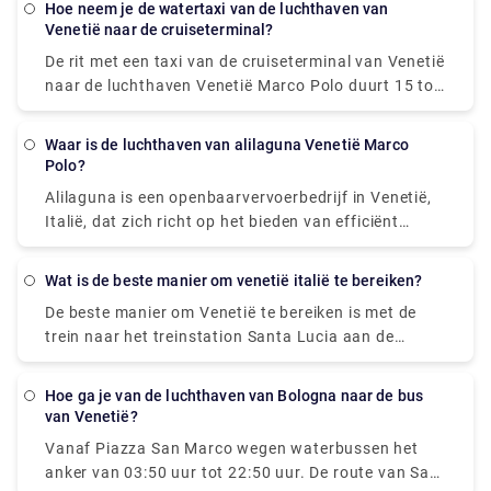
hoe neem je de watertaxi van de luchthaven van
Roma naar het stadscentrum ligt tussen € 65 ( US$
Venetië naar de cruiseterminal?
73,40) en € 100 ( US$ 112,90). De goedkoopste en
De rit met een taxi van de cruiseterminal van Venetië
gemakkelijkste manier om tussen de luchthaven en
naar de luchthaven Venetië Marco Polo duurt 15 tot
het stadscentrum te reizen. De ATVO Express-bus is
20 minuten. De vooraf geboekte privétransfer van
een directe, non-stop bus die u in slechts 20 minuten
de cruiseterminal van Venetië naar het hotel in
van het centrum naar het centrale busstation,
waar is de luchthaven van alilaguna Venetië Marco
Venetië is inclusief een privérit met de watertaxi.
Polo?
Piazzale Roma, brengt. Deze bus gaat elke 20
San Basilio ligt op 20 minuten rijden van de
minuten en de prijs is 8 euro (15 euro voor het
Alilaguna is een openbaarvervoerbedrijf in Venetië,
luchthaven Venetië Marco Polo.
retourticket).
Italië, dat zich richt op het bieden van efficiënt
bootvervoer door de hele stad. Onze 4 lijnen
verbinden de luchthaven Marco Polo en de
wat is de beste manier om venetië italië te bereiken?
cruiseterminal met het stadscentrum van Venetië,
De beste manier om Venetië te bereiken is met de
Lido en Murano.
trein naar het treinstation Santa Lucia aan de
noordwestelijke rand van de stad. Er is ook een
busstation en parkeergarages in de buurt, op
hoe ga je van de luchthaven van Bologna naar de bus
Piazzale Roma. Venetië heeft ook de kleine Marco
van Venetië?
Polo Venice Airport, en vanaf daar kun je een bus of
Vanaf Piazza San Marco wegen waterbussen het
boot nemen naar Venetië.
anker van 03:50 uur tot 22:50 uur. De route van San