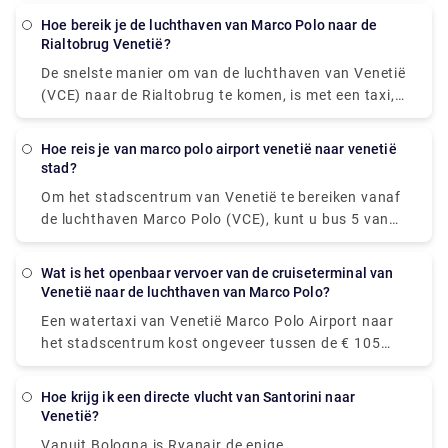
uur voor vertrek te melden bij de incheckbalie.
Enkele van de populaire zijn: 1. Monumenten - San
hoe bereik je de luchthaven van Marco Polo naar de
Marco-gebied. 2. Het Dogenpaleis. Monumenten -
Rialtobrug Venetië?
San Marco-gebied. 3. Het Canal Grande.
De snelste manier om van de luchthaven van Venetië
Monumenten en attracties rond Venetië. 4. De
(VCE) naar de Rialtobrug te komen, is met een taxi,
Rialtobrug. Monumenten - Rialto-gebied. 5. De
die € 13 - € 17 kost en 14 minuten duurt. Is er een
Accademia-brug. Monumenten - Accademia-gebied.
rechtstreekse bus tussen de luchthaven van Venetië
hoe reis je van marco polo airport venetië naar venetië
6. De Scalzi-brug. 7. Het Cà d'Oro-paleis. 8. De Brug
(VCE) en de Rialtobrug? Ja, er is een rechtstreekse
stad?
der Zuchten.
bus die vertrekt vanaf Aeroporto MARCO POLO en
Om het stadscentrum van Venetië te bereiken vanaf
aankomt in Venezia.
de luchthaven Marco Polo (VCE), kunt u bus 5 van
Actv nemen. De bus stopt bij de Piazzale Roma-
terminal in het centrum van Venetië en bussen
wat is het openbaar vervoer van de cruiseterminal van
vertrekken van maandag tot en met zaterdag elke
Venetië naar de luchthaven van Marco Polo?
15 minuten vanaf de luchthaven en op zondag elke
Een watertaxi van Venetië Marco Polo Airport naar
20 minuten.
het stadscentrum kost ongeveer tussen de € 105
(US$ 118,50) en € 135 ( US$ 152,40). De prijs van
het treinstation Venezia Santa Lucia en Piazzale
hoe krijg ik een directe vlucht van Santorini naar
Roma naar het stadscentrum ligt tussen € 65 ( US$
Venetië?
73,40) en € 100 ( US$ 112,90). De goedkoopste en
Vanuit Bologna is Ryanair de enige