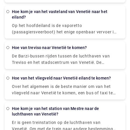
nemen vanaf het vliegveld naar Piazzale Roma en
dan op de Vaporetto te stappen. U kunt van de
hoe kom je van het vasteland van Venetië naar het
luchthaven van Venetië naar Venetië gaan met de
eiland?
stadsbus, express shuttle, waterbus of taxi. U kunt
Op het hoofdeiland is de vaporetto
ook een auto huren zonder chauffeur. De reis met de
(passagiersveerboot) het enige openbaar vervoer in
bus duurt ongeveer 30 minuten, het bustarief is EUR
Venetië. Er zijn veerboten rond het eiland en op het
8. De shuttle zal de bestemming in 20 minuten
Canal Grande in Venetië. Dit is een breed kanaal dat
bereiken, en u moet EUR 7 betalen voor een
hoe van treviso naar Venetië te komen?
het eiland Venetië in twee delen verdeelt.
dergelijke reis.
De Barzi-bussen rijden tussen de luchthaven van
Vertrektijden zijn zeer frequent, om de paar
Treviso en het stadscentrum van Venetië. De
minuten.
voertuigen rijden op exact dezelfde tijden als de
ATVO-bussen en hebben dezelfde prijs. Het voordeel
hoe van het vliegveld naar Venetië eiland te komen?
is dat ze er slechts 40 minuten over doen om in het
Over het algemeen is de beste manier om van het
centrum te komen, in plaats van 70 minuten,
vliegveld naar Venetië te komen, een bus of taxi te
aangezien ze de snelweg gebruiken.
nemen vanaf het vliegveld naar Piazzale Roma en
dan op de Vaporetto te stappen. Of u kunt de
hoe kom je van het station van Mestre naar de
Alilaguna Water Bus rechtstreeks vanaf de
luchthaven van Venetië?
luchthaven nemen en uitstappen bij de
Er is geen treinstation op de luchthaven van
dichtstbijzijnde terminal waar u verblijft.
Venetië. Om met de trein naar andere bestemmingen