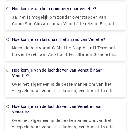
van de Rialtobrug of het San Marcoplein.
hoe kom je van het comomeer naar venetië?
Ja, het is mogelijk om zonder overstappen van
Como San Giovanni naar Venetië te reizen. Er gaat
elke dag 1 rechtstreekse trein van Como San
Giovanni naar Venetië.
hoe kom je van laks naar het strand van Venetië?
Neem de bus vanaf G Shuttle Stop bij Int'l Terminal
Lower Level naar Aviation Blvd. Station Groene Lijn.
Neem buslijn 3 vanaf Aviation/Lax Station naar 4Th
Nb & Colorado Fs. Neem buslijn 1 van 4Th Sb &
hoe kom je van de luchthaven van Venetië naar
Santa Monica Place naar Main Sb & Venice Way Ns.
Venetië?
Over het algemeen is de beste manier om van het
vliegveld naar Venetië te komen, een bus of taxi te
nemen vanaf het vliegveld naar Piazzale Roma en
dan op de Vaporetto te stappen. Of u kunt de
hoe kom je van de luchthaven van Venetië naar
Alilaguna Water Bus rechtstreeks vanaf de
Venetië?
luchthaven nemen en uitstappen bij de
Over het algemeen is de beste manier om van het
dichtstbijzijnde terminal waar u verblijft.
vliegveld naar Venetië te komen, een bus of taxi te