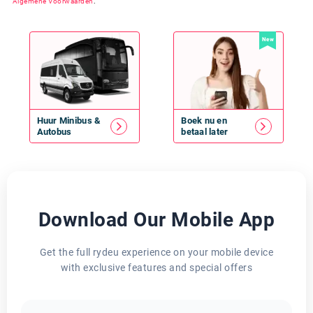
Algemene Voorwaarden
.
New
Huur
Minibus
&
Boek nu en
Autobus
betaal later
Download Our Mobile App
Get the full rydeu experience on your mobile device
with exclusive features and special offers