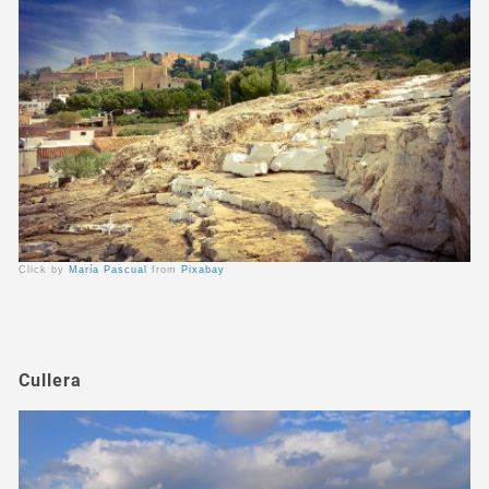
Click by
María Pascual
from
Pixabay
Cullera