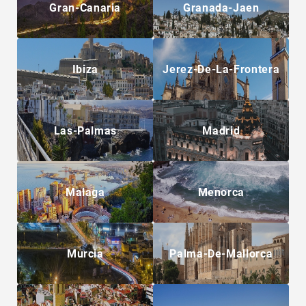
Gran-Canaria
Granada-Jaen
Ibiza
Jerez-De-La-Frontera
Las-Palmas
Madrid
Malaga
Menorca
Murcia
Palma-De-Mallorca