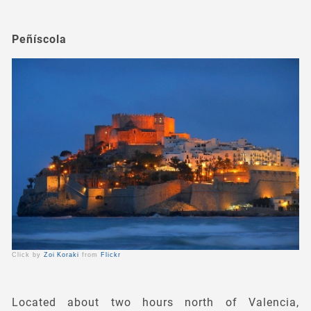
Peñíscola
Click by
Zoi Koraki
from
Flickr
Located about two hours north of Valencia,