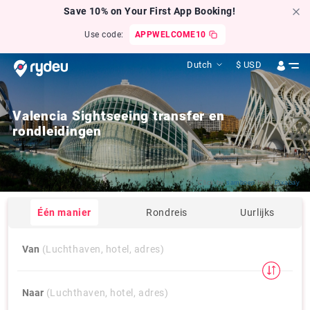
Save 10% on Your First App Booking!
Use code:
APPWELCOME10
Dutch
$
USD
Valencia Sightseeing transfer en
rondleidingen
Click by
samboep
from
Pixabay
Één manier
Rondreis
Uurlijks
Van
(Luchthaven, hotel, adres)
Naar
(Luchthaven, hotel, adres)