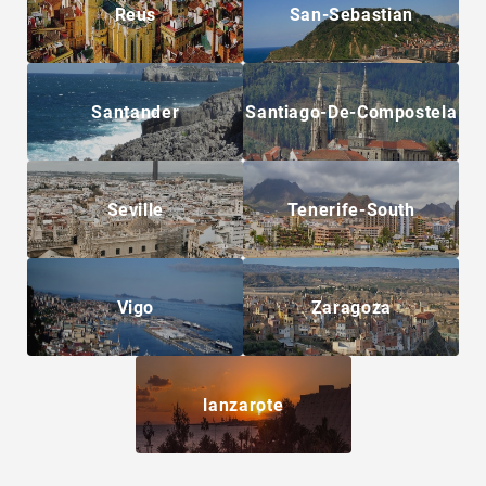
Reus
San-Sebastian
Santander
Santiago-De-Compostela
Seville
Tenerife-South
Vigo
Zaragoza
lanzarote