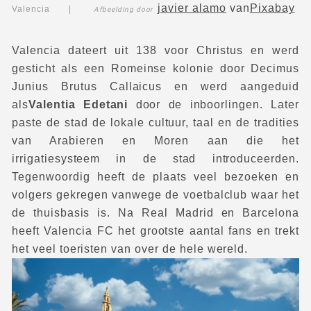
javier alamo
van
Pixabay
Valencia |
Afbeelding door
Valencia dateert uit 138 voor Christus en werd
gesticht als een Romeinse kolonie door Decimus
Junius Brutus Callaicus en werd aangeduid
als
Valentia Edetani
door de inboorlingen. Later
paste de stad de lokale cultuur, taal en de tradities
van Arabieren en Moren aan die het
irrigatiesysteem in de stad introduceerden.
Tegenwoordig heeft de plaats veel bezoeken en
volgers gekregen vanwege de voetbalclub waar het
de thuisbasis is. Na Real Madrid en Barcelona
heeft Valencia FC het grootste aantal fans en trekt
het veel toeristen van over de hele wereld.