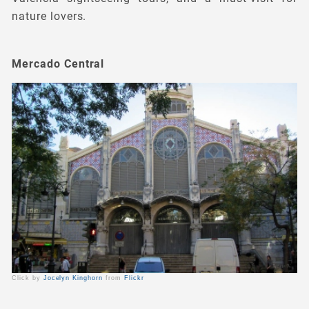
nature lovers.
Mercado Central
Click by
Jocelyn Kinghorn
from
Flickr