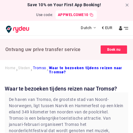
Save 10% on Your First App Booking!
Use code:
APPWELCOME10
Dutch
€
EUR
Ontvang uw prive transfer service
Boek nu
Home
Steden
Tromso
Waar te bezoeken tijdens reizen naar
Tromsø?
Waar te bezoeken tijdens reizen naar Tromsø?
De haven van Tromso, de grootste stad van Noord-
Noorwegen, ligt tussen Narvik en Hammerfest op een klein
eiland 349 kilometer ten noorden van de poolcirkel.
Tromso is een belangrijke toeristische attractie. Van
januari-februari organiseert Tromso het
noorderlichtfestival dat wordt genoten met muziek,