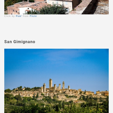
Click by
Pom'
from
Flickr
San Gimignano