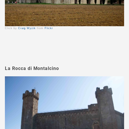
Click by
Craig Wyzik
from
Flickr
La Rocca di Montalcino