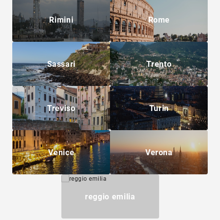
Rimini
Rome
Sassari
Trento
Treviso
Turin
Venice
Verona
reggio emilia