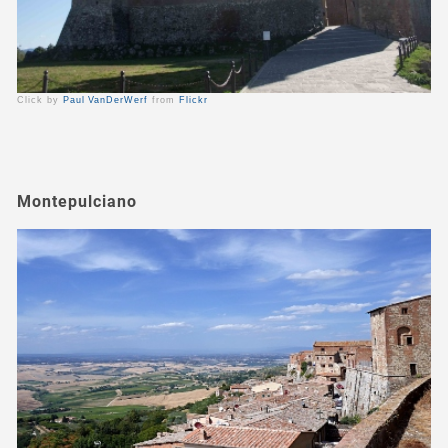
Click by
Paul VanDerWerf
from
Flickr
Montepulciano