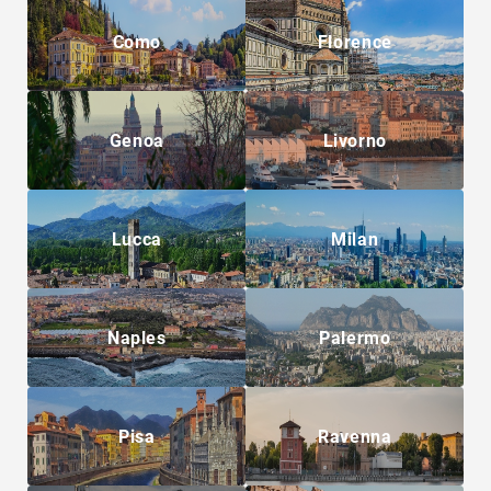
Como
Florence
Genoa
Livorno
Lucca
Milan
Naples
Palermo
Pisa
Ravenna