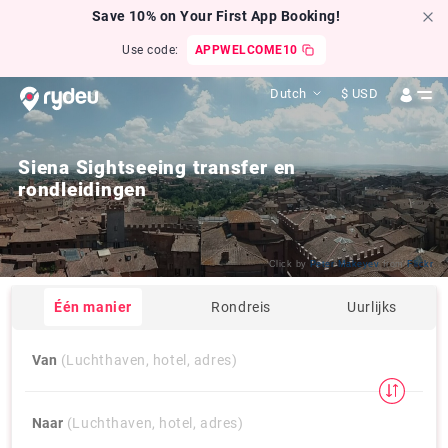
Save 10% on Your First App Booking!
Use code:
APPWELCOME10
Dutch
$
USD
Siena Sightseeing transfer en
rondleidingen
Click by
Peter Makeyev
from
Flickr
Één manier
Rondreis
Uurlijks
Van
(Luchthaven, hotel, adres)
Naar
(Luchthaven, hotel, adres)