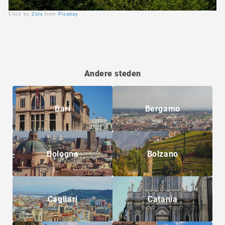
Click by
Zotx
from
Pixabay
Andere steden
Bari
Bergamo
Bologna
Bolzano
Cagliari
Catania