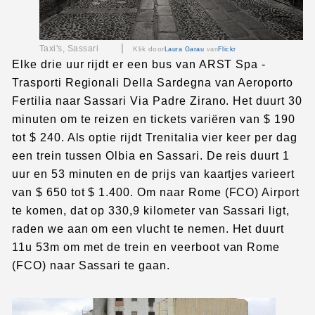
|
Taxi's, Sassari
Klik door
Laura Garau
van
Flickr
Elke drie uur rijdt er een bus van ARST Spa -
Trasporti Regionali Della Sardegna van Aeroporto
Fertilia naar Sassari Via Padre Zirano. Het duurt 30
minuten om te reizen en tickets variëren van $ 190
tot $ 240. Als optie rijdt Trenitalia vier keer per dag
een trein tussen Olbia en Sassari. De reis duurt 1
uur en 53 minuten en de prijs van kaartjes varieert
van $ 650 tot $ 1.400. Om naar Rome (FCO) Airport
te komen, dat op 330,9 kilometer van Sassari ligt,
raden we aan om een vlucht te nemen. Het duurt
11u 53m om met de trein en veerboot van Rome
(FCO) naar Sassari te gaan.