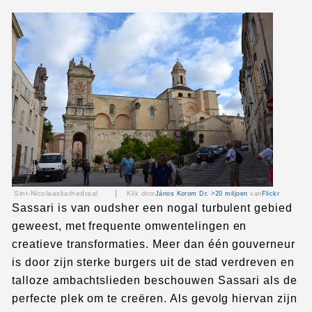
|
Sint-Nicolaaskathedraal
Klik door
János Korom Dr. >20 miljoen
van
Flickr
Sassari is van oudsher een nogal turbulent gebied
geweest, met frequente omwentelingen en
creatieve transformaties. Meer dan één gouverneur
is door zijn sterke burgers uit de stad verdreven en
talloze ambachtslieden beschouwen Sassari als de
perfecte plek om te creëren. Als gevolg hiervan zijn