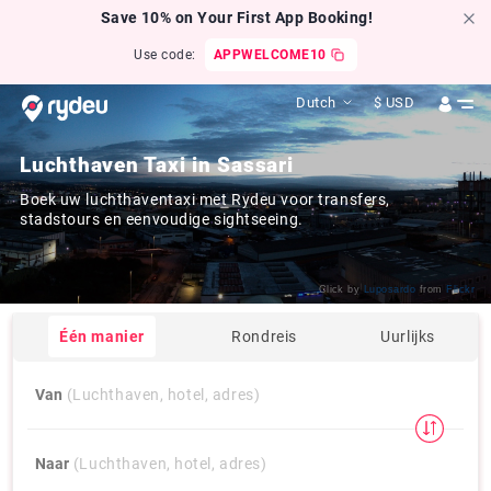
Save 10% on Your First App Booking!
Use code:
APPWELCOME10
Dutch
$
USD
Luchthaven Taxi in Sassari
Boek uw luchthaventaxi met Rydeu voor transfers,
stadstours en eenvoudige sightseeing.
Click by
Luposardo
from
Flickr
Één manier
Rondreis
Uurlijks
Van
(Luchthaven, hotel, adres)
Naar
(Luchthaven, hotel, adres)