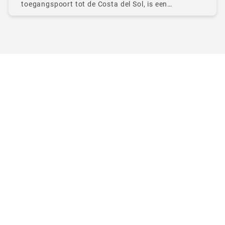
toegangspoort tot de Costa del Sol, is een
hectische, soms weerbarstige stad met 550.000
inwoners. Hoofdstad van de provincie Málaga, in de