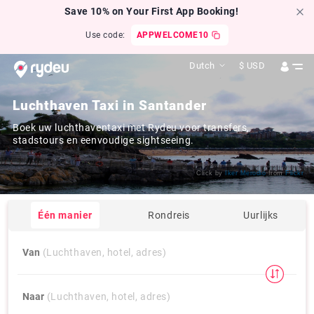
Save 10% on Your First App Booking!
Use code:
APPWELCOME10
Dutch
$
USD
Luchthaven Taxi in Santander
Boek uw luchthaventaxi met Rydeu voor transfers,
stadstours en eenvoudige sightseeing.
Click by
Iker Merodio
from
Flickr
Één manier
Rondreis
Uurlijks
Van
(Luchthaven, hotel, adres)
Naar
(Luchthaven, hotel, adres)