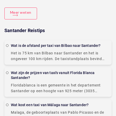
Meer weten
Santander Reistips
Wat is de afstand per taxi van Bilbao naar Santander?
Het is 75 km van Bilbao naar Santander en het is
ongeveer 100 km rijden. De taxistandplaats bevindt
zich tegenover de aankomstterminal op de
luchthaven van Santander. Taxichauffeurs zijn op
Wat zijn de prijzen van taxi's vanuit Florida Blanca
Santander?
Floridablanca is een gemeente in het departement
Santander op een hoogte van 925 meter (3035
voet) in de oostelijke bergketens van de
Colombiaanse Andes. De afstand tussen
Wat kost een taxi van Málaga naar Santander?
Floridablanca en Santander
Malaga, de geboorteplaats van Pablo Picasso en de