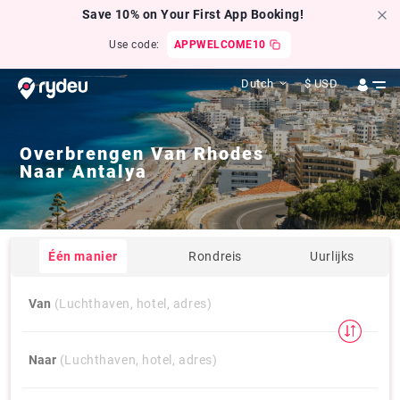
Save 10% on Your First App Booking!
Use code:
APPWELCOME10
Dutch
$
USD
Overbrengen Van
Rhodes
Naar
Antalya
Één manier
Rondreis
Uurlijks
Van
(Luchthaven, hotel, adres)
Naar
(Luchthaven, hotel, adres)