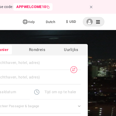
se code:
APPWELCOME10
$ USD
Help
Dutch
anier
Rondreis
Uurlijks
cteer Passagier & bagage