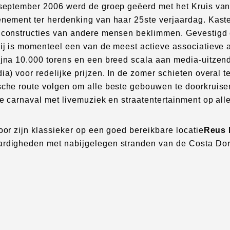
 september 2006 werd de groep geëerd met het Kruis van 
enement ter herdenking van haar 25ste verjaardag. Kaste
 constructies van andere mensen beklimmen. Gevestigd
ij is momenteel een van de meest actieve associatieve a
ijna 10.000 torens en een breed scala aan media-uitzend
ia) voor redelijke prijzen. In de zomer schieten overal t
sche route volgen om alle beste gebouwen te doorkruisen
te carnaval met livemuziek en straatentertainment op all
oor zijn klassieker op een goed bereikbare locatie
Reus 
rdigheden met nabijgelegen stranden van de Costa Do