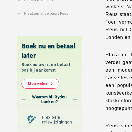
Plaatsen in Reus
winkels. N
Plaatsen in de buurt Reus
Reus staat
Toen vermo
Reus het C
Londen en 
Boek nu en betaal
later
Plaza de P
verder gaa
Boek nu uw rit en betaal
een moder
pas bij aankomst
cassettes 
Meer weten
een popula
kunstwerke
Waarom bij Rydeu
klokkento
boeken?
hoogtepunt
Flexibele
reiswijzigingen
Reus is ni