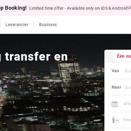
pp Booking!
U
Limited time offer - Available only on iOS & Android
Leverancier
Business
 transfer en
Één m
Van
Naar
Sele