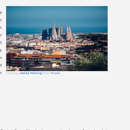
e
r
n
r
t
s
n
t
r
James Heming
Click by
from
Pexels