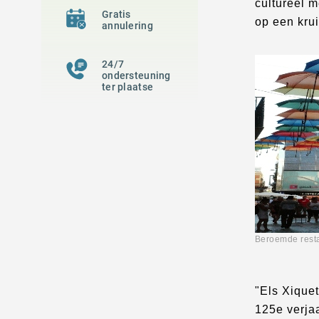
cultureel m
Gratis
op een krui
annulering
24/7
ondersteuning
ter plaatse
Beroemde re
"Els Xique
125e verja