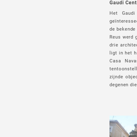
Gaudi Cent
Het Gaudi
geïnteresse
de bekende e
Reus werd g
drie archit
ligt in het
Casa Nava
tentoonste
zijnde obje
degenen die