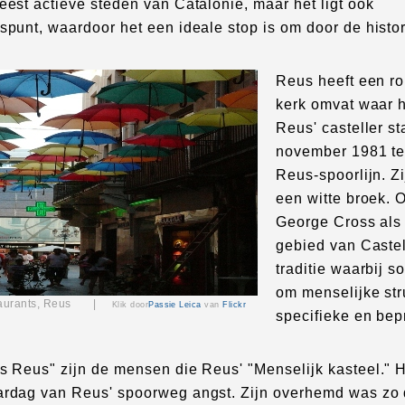
eest actieve steden van Catalonië, maar het ligt ook
spunt, waardoor het een ideale stop is om door de histor
Reus heeft een ro
kerk omvat waar h
Reus' casteller s
november 1981 te
Reus-spoorlijn. Z
een witte broek. 
George Cross als 
gebied van Castel
traditie waarbij
om menselijke st
staurants, Reus |
Klik door
Passie Leica
van
Flickr
specifieke en bep
ts Reus" zijn de mensen die Reus' "Menselijk kasteel."
ardag van Reus' spoorweg angst. Zijn overhemd was zo 