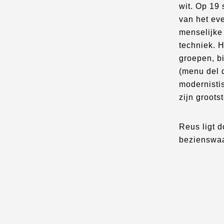
wit. Op 19
van het ev
menselijke
techniek. H
groepen, b
(menu del d
modernisti
zijn groots
Reus ligt d
bezienswaa