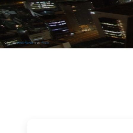
Click by
Jordi Navas
from
Flickr