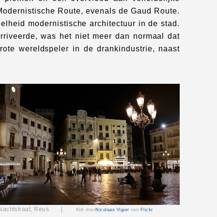
Modernistische Route, evenals de Gaud Route.
lheid modernistische architectuur in de stad.
arriveerde, was het niet meer dan normaal dat
te wereldspeler in de drankindustrie, naast
Nachtstraat, Reus |
Klik door
Nicolaas Vigier
van
Flickr