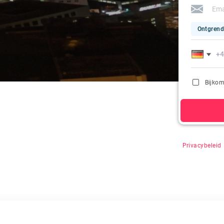
Ontgrend
Bijkom
Door op "Zoeke
Privacybeleid