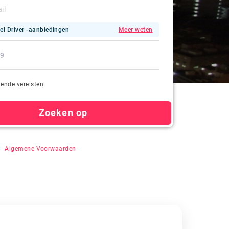
el Driver -aanbiedingen
Meer weten
ende vereisten
Zoeken op
n" te klikken, gaat u akkoord met auto-registratie,
&
Algemene Voorwaarden
.