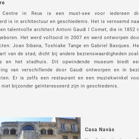
re
 Centre in Reus is een must-see voor iedereen di
erd is in architectuur en geschiedenis. Het is vernoemd naa
n talentvolle architect Antoni Gaudi I Cornet, die in 1852 i
eboren. Het werd voltooid in 2007 en werd ontworpen doo
ecten: Joan Sibana, Toshiake Tange en Gabriel Basques. He
 hart van de stad, dicht bij andere bezienswaardigheden zoal
s en het stadhuis. Dit opwindende museum biedt ee
lling van verschillende door Gaudi ontworpen en in bezi
cten. Er is zelfs een restaurant en een muziekwinkel voo
 niet bijzonder geïnteresseerd zijn in geschiedenis.
Casa Navàs