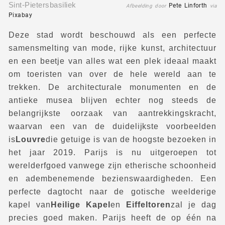
Sint-Pietersbasiliek
Pete Linforth
Afbeelding door
via
Pixabay
Deze stad wordt beschouwd als een perfecte
samensmelting van mode, rijke kunst, architectuur
en een beetje van alles wat een plek ideaal maakt
om toeristen van over de hele wereld aan te
trekken. De architecturale monumenten en de
antieke musea blijven echter nog steeds de
belangrijkste oorzaak van aantrekkingskracht,
waarvan een van de duidelijkste voorbeelden
is
Louvre
die getuige is van de hoogste bezoeken in
het jaar 2019. Parijs is nu uitgeroepen tot
werelderfgoed vanwege zijn etherische schoonheid
en adembenemende bezienswaardigheden. Een
perfecte dagtocht naar de gotische weelderige
kapel van
Heilige Kapel
en
Eiffeltoren
zal je dag
precies goed maken. Parijs heeft de op één na