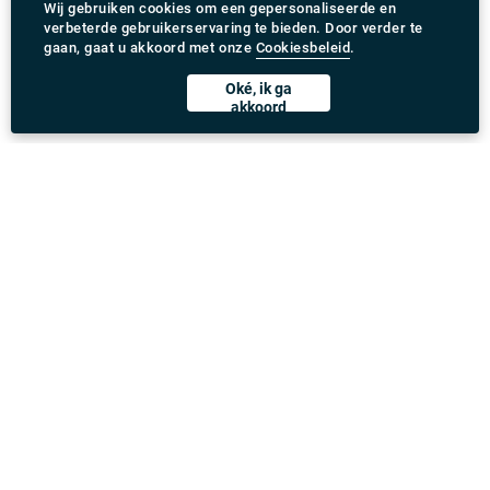
Wij gebruiken cookies om een gepersonaliseerde en
verbeterde gebruikerservaring te bieden. Door verder te
gaan, gaat u akkoord met onze
Cookiesbeleid
.
Oké, ik ga
akkoord
Rydeu app downloaden
United Kingdom