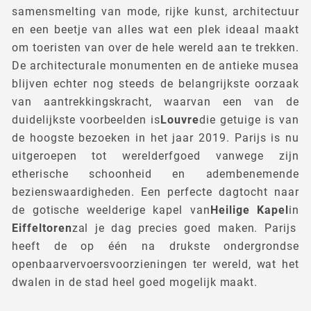
samensmelting van mode, rijke kunst, architectuur
en een beetje van alles wat een plek ideaal maakt
om toeristen van over de hele wereld aan te trekken.
De architecturale monumenten en de antieke musea
blijven echter nog steeds de belangrijkste oorzaak
van aantrekkingskracht, waarvan een van de
duidelijkste voorbeelden is
Louvre
die getuige is van
de hoogste bezoeken in het jaar 2019. Parijs is nu
uitgeroepen tot werelderfgoed vanwege zijn
etherische schoonheid en adembenemende
bezienswaardigheden. Een perfecte dagtocht naar
de gotische weelderige kapel van
Heilige Kapel
in
Eiffeltoren
zal je dag precies goed maken. Parijs
heeft de op één na drukste ondergrondse
openbaarvervoersvoorzieningen ter wereld, wat het
dwalen in de stad heel goed mogelijk maakt.