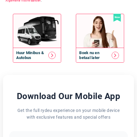
Algemene Voorwaarden
.
New
Huur
Minibus
&
Boek nu en
Autobus
betaal later
Download Our Mobile App
Get the full rydeu experience on your mobile device
with exclusive features and special offers