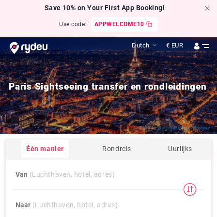
Save 10% on Your First App Booking!
Use code:
APPWELCOME10
Dutch
€
EUR
Paris Sightseeing transfer en rondleidingen
Click by
Walkerssk
from
Pixabay
Één manier
Rondreis
Uurlijks
Van
(Luchthaven, hotel, adres)
Naar
(Luchthaven, hotel, adres)