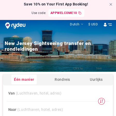
Save 10% on Your First App Booking!
Use code:
APPWELCOME10
Dutch
$
USD
New Jersey Sightseeing transfer en
rondleidingen
1778011
Click by
from
Pixabay
Één manier
Rondreis
Uurlijks
Van
(Luchthaven, hotel, adres)
Naar
(Luchthaven, hotel, adres)