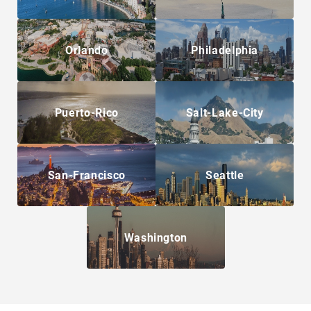
Orlando
Philadelphia
Puerto-Rico
Salt-Lake-City
San-Francisco
Seattle
Washington