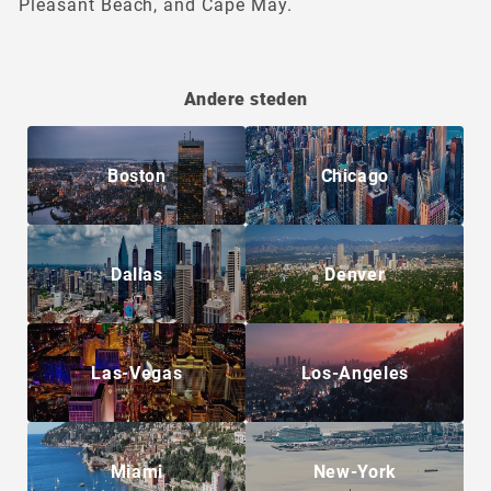
Pleasant Beach, and Cape May.
Andere steden
Boston
Chicago
Dallas
Denver
Las-Vegas
Los-Angeles
Miami
New-York