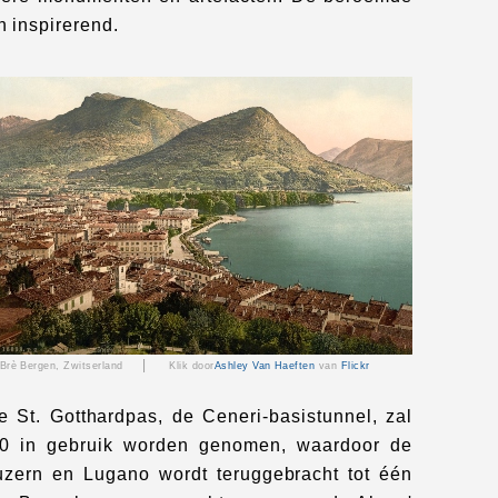
 inspirerend.
|
Brè Bergen, Zwitserland
Klik door
Ashley Van Haeften
van
Flickr
e St. Gotthardpas, de Ceneri-basistunnel, zal
0 in gebruik worden genomen, waardoor de
uzern en Lugano wordt teruggebracht tot één