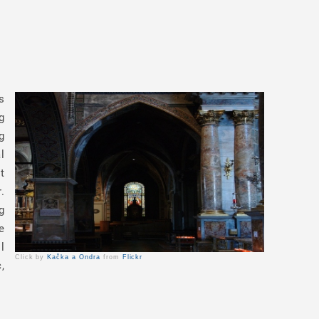
s
g
g
l
t
.
g
e
l
Click by
Kačka a Ondra
from
Flickr
,