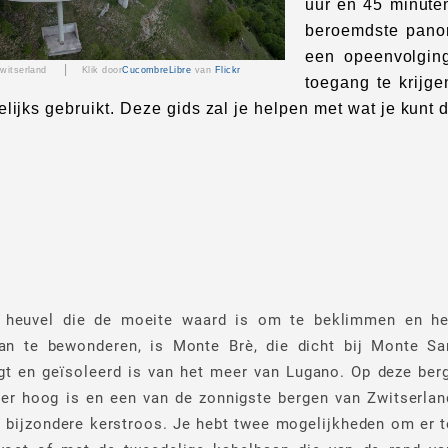
uur en 45 minute
beroemdste panor
een opeenvolging
|
witserland
Klik door
CucombreLibre
van
Flickr
toegang te krijge
lijks gebruikt. Deze gids zal je helpen met wat je kunt
 heuvel die de moeite waard is om te beklimmen en he
van te bewonderen, is Monte Brè, die dicht bij Monte Sa
igt en geïsoleerd is van het meer van Lugano. Op deze berg
er hoog is en een van de zonnigste bergen van Zwitserlan
de bijzondere kerstroos. Je hebt twee mogelijkheden om er t