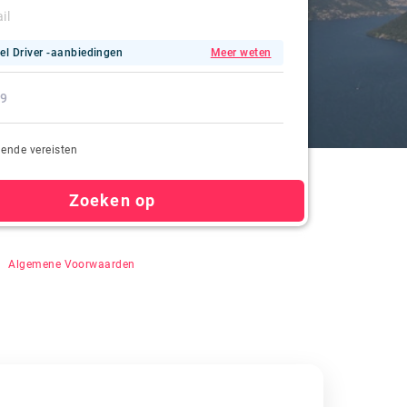
el Driver -aanbiedingen
Meer weten
ende vereisten
Zoeken op
n" te klikken, gaat u akkoord met auto-registratie,
&
Algemene Voorwaarden
.