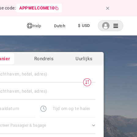
se code:
APPWELCOME10
$ USD
Help
Dutch
anier
Rondreis
Uurlijks
cteer Passagier & bagage