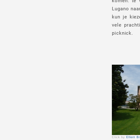
komen: te 
Lugano naar
kun je kiez
vele prach
picknick.
Click by
Elliott 