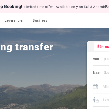
pp Booking!
U
Limited time offer - Available only on iOS & Android
Leverancier
Business
ng transfer
Één m
Van
Naar
Sele