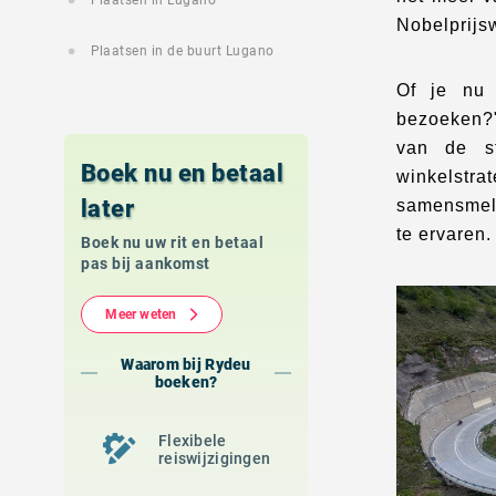
Plaatsen in Lugano
Nobelprijs
Plaatsen in de buurt Lugano
Of je nu 
bezoeken?"
van de st
Boek nu en betaal
winkelstra
later
samensmelt
te ervaren.
Boek nu uw rit en betaal
pas bij aankomst
Meer weten
Waarom bij Rydeu
boeken?
Flexibele
reiswijzigingen