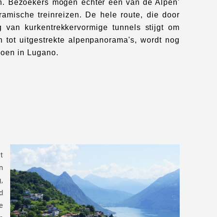
n. Bezoekers mogen echter een van de Alpen'
amische treinreizen. De hele route, die door
 van kurkentrekkervormige tunnels stijgt om
n tot uitgestrekte alpenpanorama's, wordt nog
 doen in Lugano.
t
n
,
d
e