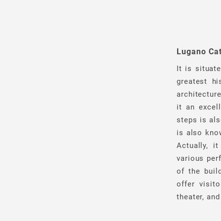
Lugano Cat
It is situat
greatest hi
architectur
it an excel
steps is als
is also kno
Actually, i
various per
of the buil
offer visit
theater, and