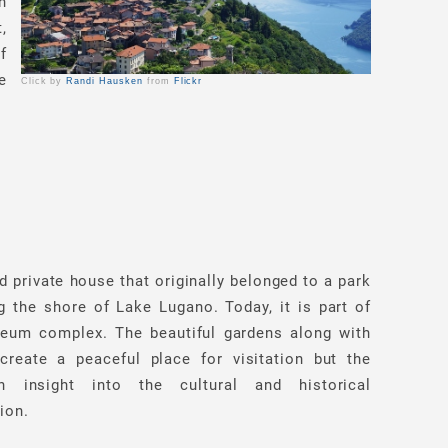
n
,
f
e
Click by
Randi Hausken
from
Flickr
ld private house that originally belonged to a park
 the shore of Lake Lugano. Today, it is part of
seum complex. The beautiful gardens along with
 create a peaceful place for visitation but the
 insight into the cultural and historical
ion.