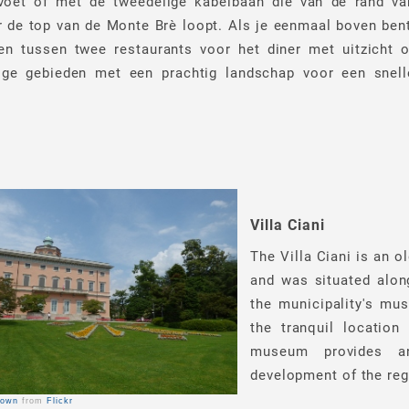
voet of met de tweedelige kabelbaan die van de rand va
 de top van de Monte Brè loopt. Als je eenmaal boven bent
en tussen twee restaurants voor het diner met uitzicht o
tige gebieden met een prachtig landschap voor een snell
Villa Ciani
The Villa Ciani is an o
and was situated along
the municipality's mu
the tranquil location
museum provides an
development of the reg
Brown
from
Flickr