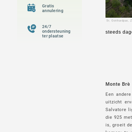
Gratis
annulering
St. Gotthardpas, Z
24/7
ondersteuning
steeds dage
ter plaatse
Monte Brè
Een andere
uitzicht er
Salvatore l
die 925 met
is, groeit 