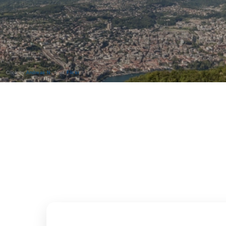
Click by
Andreas N.
from
Flickr