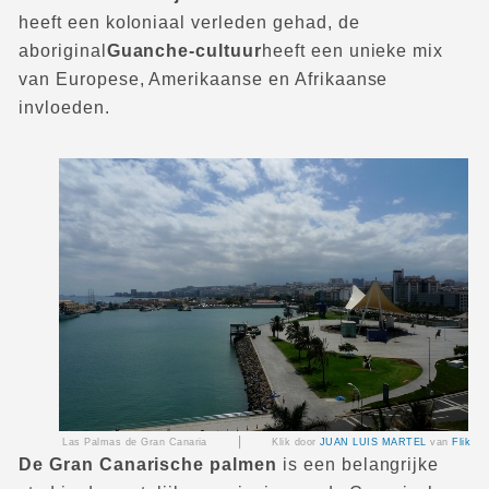
heeft een koloniaal verleden gehad, de
aboriginal
Guanche-cultuur
heeft een unieke mix
van Europese, Amerikaanse en Afrikaanse
invloeden.
|
Las Palmas de Gran Canaria
Klik door
JUAN LUIS MARTEL
van
Flik
De Gran Canarische palmen
is een belangrijke