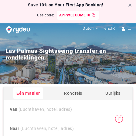
Save 10% on Your First App Booking!
Use code:
APPWELCOME10
Dutch
€
EUR
Las Palmas Sightseeing transfer en
rondleidingen
Click by
Bengt Nyman
from
Flicker
Één manier
Rondreis
Uurlijks
Van
(Luchthaven, hotel, adres)
Naar
(Luchthaven, hotel, adres)