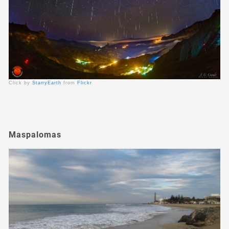
Click by
StarryEarth
from
Flickr
Maspalomas