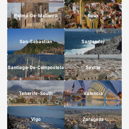
Palma-De-Mallorca
Reus
San-Sebastian
Santander
Santiago-De-Compostela
Seville
Tenerife-South
Valencia
Vigo
Zaragoza