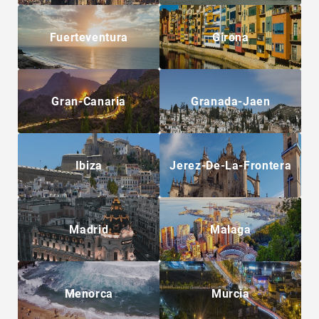
Fuerteventura
Girona
Gran-Canaria
Granada-Jaen
Ibiza
Jerez-De-La-Frontera
Madrid
Malaga
Menorca
Murcia