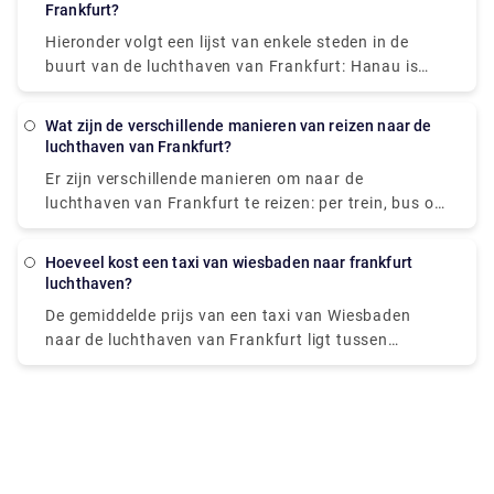
luchthavenbussen Terminal 1 "The Squaire West" -
Frankfurt?
direct naast het langeafstandstreinstation (uitgang
Hieronder volgt een lijst van enkele steden in de
REWE).
buurt van de luchthaven van Frankfurt: Hanau is
een stad in Duitsland, op 25 km afstand van
Frankfurt am Main. Wiesbaden, Duitsland, 31 km
Wat zijn de verschillende manieren van reizen naar de
van Frankfurt. 71 km naar Mannheim, Duitsland.
luchthaven van Frankfurt?
Bonn, Duitsland, 132 km van Frankfurt. Stuttgart,
Er zijn verschillende manieren om naar de
Duitsland, 153 km van Frankfurt.
luchthaven van Frankfurt te reizen: per trein, bus of
taxi. Een auto huren zonder chauffeur is ook
mogelijk.
Hoeveel kost een taxi van wiesbaden naar frankfurt
luchthaven?
De gemiddelde prijs van een taxi van Wiesbaden
naar de luchthaven van Frankfurt ligt tussen
€57,20-€70,04. Om de vaste prijs te kennen, moet u
echter een aantal gegevens (aantal passagiers,
datum, ophaaltijd, enz.) invullen op de website waar
u de taxi boekt.