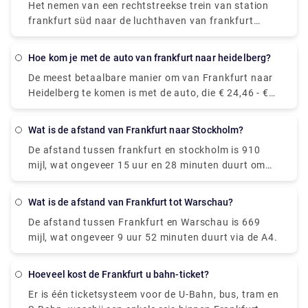
Het nemen van een rechtstreekse trein van station
frankfurt süd naar de luchthaven van frankfurt
duurt ongeveer 23 minuten om te reizen, waarbij de
snelste dienst ongeveer 10 minuten duurt. Vooraf
Hoe kom je met de auto van frankfurt naar heidelberg?
boeken van tickets van Frankfurt (Main) Süd naar
De meest betaalbare manier om van Frankfurt naar
Frankfurt (M) Airport Long-Distance begint vanaf €
Heidelberg te komen is met de auto, die € 24,46 - €
6,00. Terwijl kiezen voor een taxi € 26,79 kost.
37,27 kost en 2 uur en 10 meter duurt om de
afstand af te leggen.
Wat is de afstand van Frankfurt naar Stockholm?
De afstand tussen frankfurt en stockholm is 910
mijl, wat ongeveer 15 uur en 28 minuten duurt om
via de E4 te rijden.
Wat is de afstand van Frankfurt tot Warschau?
De afstand tussen Frankfurt en Warschau is 669
mijl, wat ongeveer 9 uur 52 minuten duurt via de A4.
Hoeveel kost de Frankfurt u bahn-ticket?
Er is één ticketsysteem voor de U-Bahn, bus, tram en