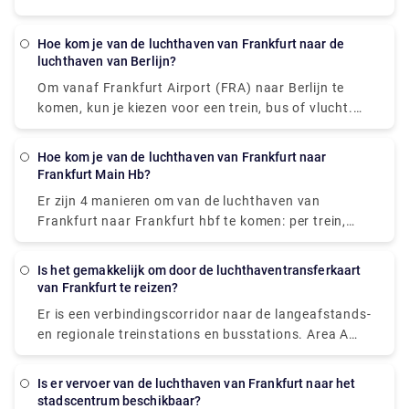
Aachen Hbf, die € 45 - € 65 per persoon kost.
Hoe kom je van de luchthaven van Frankfurt naar de
luchthaven van Berlijn?
Om vanaf Frankfurt Airport (FRA) naar Berlijn te
komen, kun je kiezen voor een trein, bus of vlucht.
De vlucht duurt ongeveer 1 uur en 50 meter om de
bestemming te bereiken en kost € 25 - € 130. Je
Hoe kom je van de luchthaven van Frankfurt naar
kunt ook met de trein gaan, die € 95 - € 140 kost en
Frankfurt Main Hb?
4 uur en 17 minuten duurt, of je kunt kiezen voor een
Er zijn 4 manieren om van de luchthaven van
bus, die € 18 - € 40 kost en 8 uur en 5 minuten
Frankfurt naar Frankfurt hbf te komen: per trein,
duurt.
bus, taxi of auto. De meest kostenefficiënte manier
is met de trein, die € 1 kost en 11 minuten duurt om
Is het gemakkelijk om door de luchthaventransferkaart
de afstand af te leggen.
van Frankfurt te reizen?
Er is een verbindingscorridor naar de langeafstands-
en regionale treinstations en busstations. Area A
t/m C bevindt zich in Terminal 1. Area D en E
bevinden zich in Terminal 2. Het is mogelijk om beide
Is er vervoer van de luchthaven van Frankfurt naar het
terminals te bereiken via skyline of shuttlebus. De
stadscentrum beschikbaar?