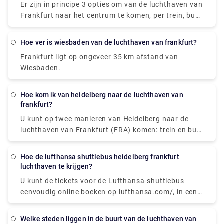
Er zijn in principe 3 opties om van de luchthaven van
Frankfurt naar het centrum te komen, per trein, bus
of taxi. De treinreis kan tot 40 minuten duren en
kost ongeveer € 4,65. Daarentegen kost de busreis
Hoe ver is wiesbaden van de luchthaven van frankfurt?
van 30 minuten ongeveer € 4,35 om naar het
Frankfurt ligt op ongeveer 35 km afstand van
stadscentrum te gaan. De tarieven voor een taxi
Wiesbaden.
staan niet vast.
Hoe kom ik van heidelberg naar de luchthaven van
frankfurt?
U kunt op twee manieren van Heidelberg naar de
luchthaven van Frankfurt (FRA) komen: trein en bus,
die € 7 - € 9 kosten en het duurt ongeveer 1 uur om
de bestemming te bereiken.
Hoe de lufthansa shuttlebus heidelberg frankfurt
luchthaven te krijgen?
U kunt de tickets voor de Lufthansa-shuttlebus
eenvoudig online boeken op lufthansa.com/, in een
reisbureau of bij een Lufthansa-servicecentrum of
ticketbalie. Als alternatief verlaten de
Welke steden liggen in de buurt van de luchthaven van