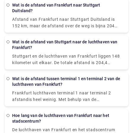
luchthaven van Frankfurt te bereiken vanuit het
Wat is de afstand van Frankfurt naar Stuttgart
centrum van de stad.
Autoretour frankfurt
Duitsland?
luchthaven
is een zeer handige optie.
Afstand van Frankfurt naar Stuttgart Duitsland
is
152 km, maar de afstand over de weg is bijna 204
km. Ridesharing is de goedkoopste manier om van
Frankfurt am Main naar Stuttgart te komen, kost
Wat is de afstand van Stuttgart naar de luchthaven van
tussen €7 en €16 en duurt 2 uur en 24 minuten.
Frankfurt?
Vanuit Frankfurt is er een rechtstreekse bus die in
Stuttgart en de luchthaven van Frankfurt liggen 148
Stuttgart aankomt. Een keer per week, op zaterdag,
kilometer uit elkaar. De totale afstand is 204,4
vertrekken de diensten. De reis duurt ongeveer 4
kilometer. De snelste methode om van Stuttgart
uur.
naar de luchthaven van Frankfurt (FRA) te komen is
Wat is de afstand tussen terminal 1 en terminal 2 van de
per trein, die tussen €8 en €11 kost en 1 uur en 10
luchthaven van Frankfurt?
minuten duurt.
Afstand van stuttgart naar de
Frankfurt luchthaven terminal 1 naar terminal 2
luchthaven van frankfurt
gemakkelijk kan worden
afstand
is heel weinig. Met behulp van de
doorkruist.
grondshuttletrein is de reis minder dan 5 minuten
om van de uitgangen van de aankomstgates in
Hoe lang van de luchthaven van Frankfurt naar het
Terminal 2 naar de check-ins van de vertrekgates in
stadscentrum?
Terminal 1 te gaan met behulp van de alternatieve
De luchthaven van Frankfurt en het stadscentrum
Sky Train.