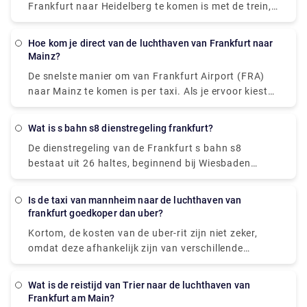
Frankfurt naar Heidelberg te komen is met de trein,
die er ongeveer een uur over doet via Mannheim,
Hbf. Een enkeltje kost ongeveer € 25. Als alternatief
Hoe kom je direct van de luchthaven van Frankfurt naar
kan men ook de shuttle nemen die er ongeveer 2 uur
Mainz?
over doet om Heidelberg te bereiken.
De snelste manier om van Frankfurt Airport (FRA)
naar Mainz te komen is per taxi. Als je ervoor kiest
om deze route te nemen, kost het tussen de € 60 en
€ 75 en duurt het 30 minuten om de afstand af te
Wat is s bahn s8 dienstregeling frankfurt?
leggen.
De dienstregeling van de Frankfurt s bahn s8
bestaat uit 26 haltes, beginnend bij Wiesbaden
Hauptbahnhof en eindigend bij Offenbach (Main)
Ostbahnhof. Het werkt 24/7 (24 uur 7 dagen per
Is de taxi van mannheim naar de luchthaven van
week).
frankfurt goedkoper dan uber?
Kortom, de kosten van de uber-rit zijn niet zeker,
omdat deze afhankelijk zijn van verschillende
factoren (de geplande datum, het aantal passagiers,
enz.) Die van persoon tot persoon verschillen.
Wat is de reistijd van Trier naar de luchthaven van
Daarom is het moeilijk om de exacte kosten van een
Frankfurt am Main?