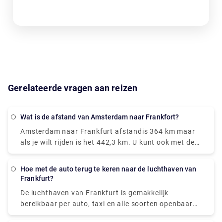
Gerelateerde vragen aan reizen
Wat is de afstand van Amsterdam naar Frankfort?
Amsterdam naar Frankfurt afstand
is 364 km maar
als je wilt rijden is het 442,3 km. U kunt ook met de
trein of bus reizen. Er is een rechtstreekse trein die
van Amsterdam Centraal naar Frankfurt(Main)Hbf
Hoe met de auto terug te keren naar de luchthaven van
gaat. Deze trein vertrekt elke vier uur en rijdt elke
Frankfurt?
dag.
De luchthaven van Frankfurt is gemakkelijk
bereikbaar per auto, taxi en alle soorten openbaar
vervoer. Met een auto duurt het 20 minuten om de