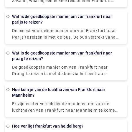
S-Bahn, waarbij een enkele reis binnen Frankfurt
tussen € 1,50 (voor korte ritten onder de 2 km) en €
2,40 kost.
Wat is de goedkoopste manier om van frankfurt naar
parijs te reizen?
De meest voordelige manier om van Frankfurt naar
Parijs te reizen is met de bus. De bus vertrekt vanaf
Frankfurt am Main, Hbf, en arriveert binnen 8 uur en
5 meter in Parijs. De ticketprijs varieert van € 18 - €
Wat is de goedkoopste manier om van frankfurt naar
35 (enkele reis).
praag te reizen?
De goedkoopste manier om van Frankfurt naar
Praag te reizen is met de bus via het centraal
station van Frankfurt, dat € 20 - € 29 kost en 5 uur
en 57 minuten duurt om de afstand af te leggen.
Hoe kom je van de luchthaven van Frankfurt naar
Mannheim?
Er zijn echter verschillende manieren om van de
luchthaven van Frankfurt naar Mannheim te komen,
zoals met de bus, trein, auto, taxi, enz. Een bus
wordt beschouwd als de goedkoopste manier onder
Hoe ver ligt frankfurt van heidelberg?
hen, die € 6,41 kost en 55 minuten duurt om de