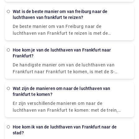
tussen €17 - €26.
Wat is de beste manier om van freiburg naar de
luchthaven van frankfurt te reizen?
De beste manier om van Freiburg naar de
luchthaven van Frankfurt te reizen is met de
hogesnelheidstrein van de ICE vanaf het
langeafstandsstation ("Fernbahnhof") op de
Hoe kom je van de luchthaven van Frankfurt naar
luchthaven, dat ongeveer €15-€30 kost.
Frankfurt?
De handigste manier om van de luchthaven van
Frankfurt naar Frankfurt te komen, is met de S-
Bahn. Vanaf Terminal 1 onder het Regionalbahnhof
vertrekken de forensenlijnen S8 en S9 naar
Wat zijn de manieren om naar de luchthaven van
Offenbach Ost en Hanau. De eerste twee stations
frankfurt te komen?
van Frankfurt Airport zijn Stadion (Commerzbank-
Er zijn verschillende manieren om naar de
Arena, Eintracht Frankfurt) en Niederrad. Frankfurt
luchthaven van Frankfurt te komen: met de trein,
Hauptbahnhof is de derde halte na 12 minuten,
bus of taxi. Een auto huren zonder chauffeur is ook
waar u kunt overstappen op de S- of U-Bahn, een
mogelijk.
trein, een tram en een bus
Hoe kom ik van de luchthaven van Frankfurt naar de
stad?