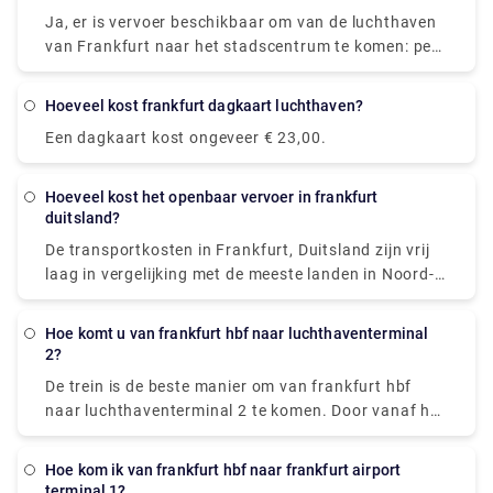
terminals kunnen verwarrend zijn om te navigeren,
Ja, er is vervoer beschikbaar om van de luchthaven
en er is een hele stad verbonden aan de luchthaven.
van Frankfurt naar het stadscentrum te komen: per
Dus met behulp van een kaart kan alles soepel
trein, bus of taxi. De afstand tussen hen is ongeveer
verlopen.
13 km. S-Bahn S8 of S-Bahn S9 elektrische treinen
Hoeveel kost frankfurt dagkaart luchthaven?
zijn gemakkelijk beschikbaar, die elke 10-15 minuten
Een dagkaart kost ongeveer € 23,00.
rijden vanaf Terminal 1, de luchthaven van
Frankfurt. De kosten bedragen € 5 voor
volwassenen en € 2,95 voor kinderen. De reis met de
Hoeveel kost het openbaar vervoer in frankfurt
bus kost € 4,35 en duurt 30-40 minuten om de
duitsland?
bestemming te bereiken.
De transportkosten in Frankfurt, Duitsland zijn vrij
laag in vergelijking met de meeste landen in Noord-
en West-Europa. De kosten variëren van € 1,80 tot €
2,75.
Hoe komt u van frankfurt hbf naar luchthaventerminal
2?
De trein is de beste manier om van frankfurt hbf
naar luchthaventerminal 2 te komen. Door vanaf hbf
de ICE222 (richting Amsterdam C) te nemen, kunt u
het langeafstandstreinstation van de luchthaven
Hoe kom ik van frankfurt hbf naar frankfurt airport
van Frankfurt bereiken. Leg vervolgens een
terminal 1?