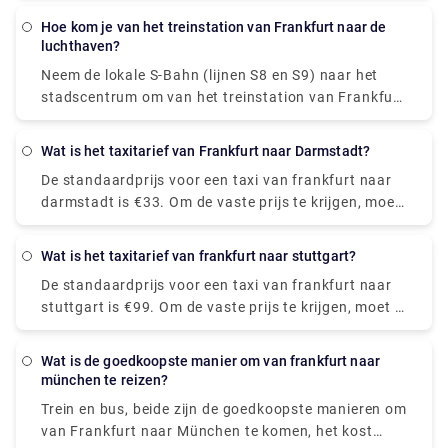
er in slechts 10 minuten heen brengen.
Hoe kom je van het treinstation van Frankfurt naar de
luchthaven?
Neem de lokale S-Bahn (lijnen S8 en S9) naar het
stadscentrum om van het treinstation van Frankfurt
naar de luchthaven te gaan. Het duurt ongeveer 12
minuten om met de trein te reizen.
Wat is het taxitarief van Frankfurt naar Darmstadt?
De standaardprijs voor een taxi van frankfurt naar
darmstadt is €33. Om de vaste prijs te krijgen, moet
u de exacte informatie (aantal passagiers, datum,
ophaaltijd, etc.) invullen op de website waar u de
Wat is het taxitarief van frankfurt naar stuttgart?
taxi boekt. Bezoek onze website, d.w.z. Rydeu, om
De standaardprijs voor een taxi van frankfurt naar
een transfer met een vaste prijs van frankfurt naar
stuttgart is €99. Om de vaste prijs te krijgen, moet u
darmstadt te boeken.
de exacte informatie (aantal passagiers, datum,
ophaaltijd, etc.) invullen op de website waar u de
Wat is de goedkoopste manier om van frankfurt naar
taxi boekt.
münchen te reizen?
Trein en bus, beide zijn de goedkoopste manieren om
van Frankfurt naar München te komen, het kost