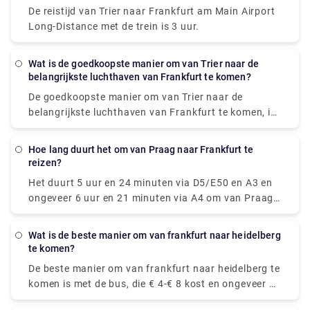
Uber-rit te weten, maar de standaardprijs voor een
De reistijd van Trier naar Frankfurt am Main Airport
taxi van Mannheim naar de luchthaven van
Long-Distance met de trein is 3 uur.
Frankfurt is meestal vast (€ 120) en is volledig
inclusief, dus u bent zeker van de prijs voordat u
aan de reis begint .
Wat is de goedkoopste manier om van Trier naar de
belangrijkste luchthaven van Frankfurt te komen?
De goedkoopste manier om van Trier naar de
belangrijkste luchthaven van Frankfurt te komen, is
door een trein te nemen met een gemiddelde prijs
van € 20- € 25. Gemiddeld kost het ongeveer € 55,-
Hoe lang duurt het om van Praag naar Frankfurt te
minder om de trein te nemen dan om te vliegen.
reizen?
Het duurt 5 uur en 24 minuten via D5/E50 en A3 en
ongeveer 6 uur en 21 minuten via A4 om van Praag
naar Frankfurt te reizen, over een afstand van
ongeveer 256 mijl.
Wat is de beste manier om van frankfurt naar heidelberg
te komen?
De beste manier om van frankfurt naar heidelberg te
komen is met de bus, die € 4-€ 8 kost en ongeveer 1
uur en 15 minuten duurt om de afstand af te leggen.