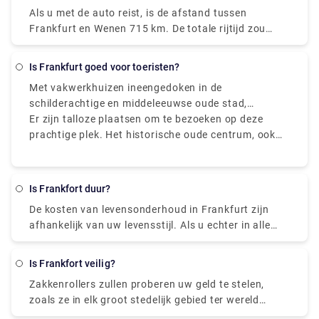
Als u met de auto reist, is de afstand tussen
Frankfurt en Wenen 715 km. De totale rijtijd zou
ongeveer 7 - 7,5 uur zijn en kan variëren op basis
van het aantal stops dat u onderweg maakt.
Is Frankfurt goed voor toeristen?
Met vakwerkhuizen ineengedoken in de
schilderachtige en middeleeuwse oude stad,
huiselijke appelwijn lokale pubs die gezonde
Er zijn talloze plaatsen om te bezoeken op deze
regionale maaltijden serveren, dorpachtige
prachtige plek. Het historische oude centrum, ook
buitenwijken vol met cafés en bars, vintage winkels
bekend als Altstadt, is de belangrijkste toeristische
en graffiti, en weelderige tuinen, bloembedden en
attractie van de stad. Dit is een nagebouwd oud
rivieroevers paden, Frankfurt is een onverwacht
dorp dat de grootste vakwerkstad in Duitsland wil
Is Frankfort duur?
conventionele en betoverende stad.
nabootsen die hier eerder stond, die zwaar werd
De kosten van levensonderhoud in Frankfurt zijn
beschadigd tijdens de bombardementen in de
afhankelijk van uw levensstijl. Als u echter in alle
Tweede Wereldoorlog. Na het verkennen van de
steden dezelfde levensstandaard toepast, kan
mooie oude binnenstad, kunt u een korte
Frankfurt een dure stad zijn. De kosten van
romantische wandeling door een straat maken om
Is Frankfort veilig?
levensonderhoud zijn hier de op een na hoogste van
de rivier te ontmoeten en te genieten van het
Zakkenrollers zullen proberen uw geld te stelen,
het land, alleen overtroffen door München. Uit eten
uitzicht op een van de andere opmerkelijke
zoals ze in elk groot stedelijk gebied ter wereld
gaan is hier echt niet duur. Een heerlijk diner
bezienswaardigheden van Frankfurt. De Eiserner
doen. Bezoekers moeten voorzichtig zijn, vooral op