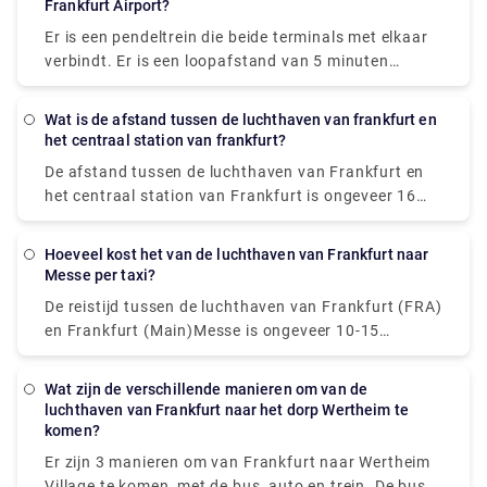
borden in geval van verwarring.
Frankfurt Airport?
Er is een pendeltrein die beide terminals met elkaar
verbindt. Er is een loopafstand van 5 minuten
tussen beide terminals. Afhankelijk van waar en
wanneer je begint, kan het langer lopen naar de
Wat is de afstand tussen de luchthaven van frankfurt en
treinhalte zijn.
het centraal station van frankfurt?
De afstand tussen de luchthaven van Frankfurt en
het centraal station van Frankfurt is ongeveer 16
kilometer. Het duurt gemiddeld 15 minuten rijden om
de afstand af te leggen.
Hoeveel kost het van de luchthaven van Frankfurt naar
Messe per taxi?
De reistijd tussen de luchthaven van Frankfurt (FRA)
en Frankfurt (Main)Messe is ongeveer 10-15
minuten en ze liggen ongeveer 15 km van elkaar. De
reiskosten per taxi bedragen ongeveer €30.
Wat zijn de verschillende manieren om van de
luchthaven van Frankfurt naar het dorp Wertheim te
komen?
Er zijn 3 manieren om van Frankfurt naar Wertheim
Village te komen, met de bus, auto en trein. De bus