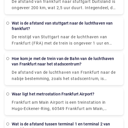
De afstand van frankfurt naar stuttgart Duitsland is
onder hen is de bus, die ongeveer € 14 kost en 6 uur
ongeveer 200 km, wat 2,5 uur duurt. Integendeel, de
duurt om Frankfurt te bereiken.
vlucht duurt 40 minuten om dezelfde afstand af te
leggen.
Wat is de afstand van stuttgart naar de luchthaven van
frankfurt?
De reistijd van Stuttgart naar de luchthaven van
Frankfurt (FRA) met de trein is ongeveer 1 uur en
omvat een reis van ongeveer 180 mijl.
Hoe kom je met de trein van de Bahn van de luchthaven
van Frankfurt naar het stadscentrum?
De afstand van de luchthaven van Frankfurt naar de
nabije bestemming, zoals het stadscentrum, is
ongeveer 15 km en de reisduur is ongeveer 15
minuten met de trein. U kunt gemakkelijk S-Bahn S8
Waar ligt het metrostation Frankfurt Airport?
en S-Bahn S9 elektrische treinen nemen, die elke 10-
Frankfurt am Main Airport is een treinstation in
15 minuten rijden vanaf de luchthaven van
Hugo-Eckener-Ring, 60549 Frankfurt am Main,
Frankfurt. De kosten bedragen €5 voor volwassenen
Duitsland. Hier rijden langeafstandstreinen naar het
en €3 voor kinderen. U kunt de trein nemen bij
station.
Terminal 1 op de luchthaven van Frankfurt, zoek de
Wat is de afstand tussen terminal 1 en terminal 2 van