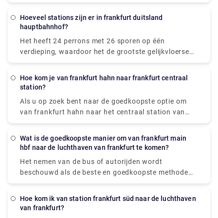
ongeveer 3 uur en 10 meter om de afstand af te
leggen (kan variëren afhankelijk van het verkeer).
Hoeveel stations zijn er in frankfurt duitsland
Als u op zoek bent naar de goedkoopste
hauptbahnhof?
pendeldienst, kost deze € 20,18 en duurt het 3 uur
Het heeft 24 perrons met 26 sporen op één
en 20 meter om de luchthaven van Stuttgart te
verdieping, waardoor het de grootste gelijkvloerse
bereiken. Maak de beslissing verstandig!
spoorweghal is die plaats biedt aan 26 treinen op
één niveau.
Hoe kom je van frankfurt hahn naar frankfurt centraal
station?
Als u op zoek bent naar de goedkoopste optie om
van frankfurt hahn naar het centraal station van
frankfurt te komen, dan is de bus de meest
betrouwbare optie. Het kost € 17,47 en duurt bijna 2
Wat is de goedkoopste manier om van frankfurt main
uur en 10 minuten om 77,76 mijl af te leggen. De
hbf naar de luchthaven van frankfurt te komen?
trein nemen of autorijden is een relatief dure en
Het nemen van de bus of autorijden wordt
tijdrovende optie.
beschouwd als de beste en goedkoopste methode
om van frankfurt main hbf naar de luchthaven van
frankfurt te komen. De afgelegde afstand duurt
Hoe kom ik van station frankfurt süd naar de luchthaven
ongeveer 10-20 minuten, met kosten variërend van €
van frankfurt?
1,39 tot € 9,28.