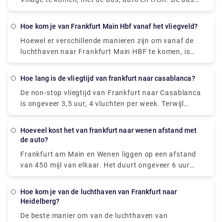
doet er meestal 2,5 uur over om de afstand af te
leggen met een kostprijs van €15-€50. Het volgende
Hoe kom je van Frankfurt Main Hbf vanaf het vliegveld?
alternatief is een trein die er 3 uur over doet om de
Hoewel er verschillende manieren zijn om vanaf de
afstand af te leggen en het kost €15-€40. De laatste
luchthaven naar Frankfurt Main HBF te komen, is
en blijkbaar de beste manier om het dorp Wertheim
het nemen van de bus of autorijden de beste en
vanuit Frankfurt te bereiken, is met de auto. De
goedkoopste methode. Het duurt ongeveer 10-20
brandstofkosten bedragen ongeveer € 10 en het
Hoe lang is de vliegtijd van frankfurt naar casablanca?
minuten om de afstand af te leggen en kost u € 2 - €
duurt ongeveer 1 uur om de afstand af te leggen. U
De non-stop vliegtijd van Frankfurt naar Casablanca
10.
kunt echter ook vooraf een privétaxi boeken op onze
is ongeveer 3,5 uur, 4 vluchten per week. Terwijl
website, namelijk Rydeu.
vluchten met één tussenstop er meestal meer dan
zes uur over doen om de bestemming te bereiken.
Hoeveel kost het van frankfurt naar wenen afstand met
de auto?
Frankfurt am Main en Wenen liggen op een afstand
van 450 mijl van elkaar. Het duurt ongeveer 6 uur
met de auto en de brandstofkosten bedragen € 100.
Hoe kom je van de luchthaven van Frankfurt naar
Heidelberg?
De beste manier om van de luchthaven van