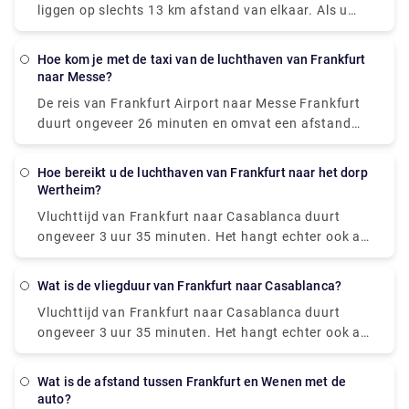
liggen op slechts 13 km afstand van elkaar. Als u
met de auto reist, duurt het 20 minuten, terwijl u
met de trein 15 minuten duurt. De goedkoopste
Hoe kom je met de taxi van de luchthaven van Frankfurt
methode om van de luchthaven van Frankfurt naar
naar Messe?
het stadscentrum te komen, is met de bus, die €4,35
De reis van Frankfurt Airport naar Messe Frankfurt
kost en 30 minuten duurt, of met de trein, die €5
duurt ongeveer 26 minuten en omvat een afstand
kost en slechts 15 minuten duurt. Als u een taxi
van ongeveer 13 kilometer per taxi.
Luchthaven
gebruikt, bedragen de kosten rond de €30-35. Men
Frankfurt naar Messe per taxi
biedt de meest
kan inderdaad een auto huren of een privétransfer
Hoe bereikt u de luchthaven van Frankfurt naar het dorp
comfortabele ervaring, omdat u niet zelf hoeft te
Wertheim?
regelen op de luchthaven van Frankfurt.
rijden of voor uw bagage hoeft te zorgen in het
Vluchttijd van Frankfurt naar Casablanca
duurt
openbaar vervoer.
ongeveer 3 uur 35 minuten. Het hangt echter ook af
van wat voor soort vlucht je hebt genomen en of er
tussenstops zijn of niet.
Wat is de vliegduur van Frankfurt naar Casablanca?
Vluchttijd van Frankfurt naar Casablanca
duurt
ongeveer 3 uur 35 minuten. Het hangt echter ook af
van het type vlucht dat u heeft genomen en of het
een aansluitende vlucht is met tussenstops of niet.
Wat is de afstand tussen Frankfurt en Wenen met de
auto?