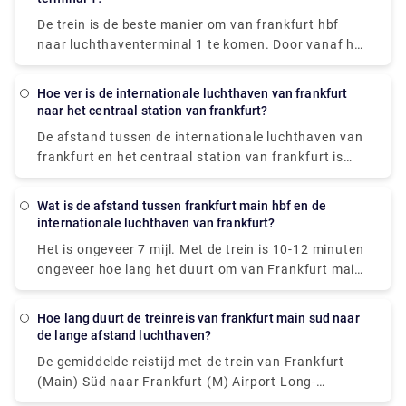
loopafstand van 10 minuten af (volg de borden) tot
De trein is de beste manier om van frankfurt hbf
terminal 2 arriveert.
naar luchthaventerminal 1 te komen. Door vanaf hbf
de ICE222 (richting Amsterdam C) te nemen, kunt u
het langeafstandstreinstation Frankfurt Airport
Hoe ver is de internationale luchthaven van frankfurt
bereiken. Loop vanaf daar 10 minuten over de
naar het centraal station van frankfurt?
voetgangersbrug en volg de borden naar Terminal 1
De afstand tussen de internationale luchthaven van
A/B/C/Z.
frankfurt en het centraal station van frankfurt is
ongeveer 9,7 mijl, wat 14-20 minuten duurt met de
trein in slechts € 1.
Wat is de afstand tussen frankfurt main hbf en de
internationale luchthaven van frankfurt?
Het is ongeveer 7 mijl. Met de trein is 10-12 minuten
ongeveer hoe lang het duurt om van Frankfurt main
hbf naar de internationale luchthaven van Frankfurt
te komen.
Hoe lang duurt de treinreis van frankfurt main sud naar
de lange afstand luchthaven?
De gemiddelde reistijd met de trein van Frankfurt
(Main) Süd naar Frankfurt (M) Airport Long-
Distance is 23 minuten, terwijl de snelste treinen je