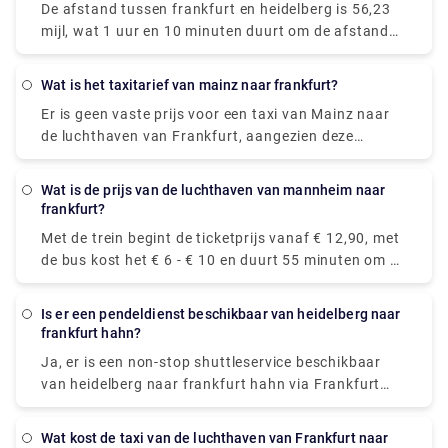
De afstand tussen frankfurt en heidelberg is 56,23
bestemming te bereiken.
mijl, wat 1 uur en 10 minuten duurt om de afstand
via A67 & A5 af te leggen.
Wat is het taxitarief van mainz naar frankfurt?
Er is geen vaste prijs voor een taxi van Mainz naar
de luchthaven van Frankfurt, aangezien deze
afhankelijk is van het aantal passagiers, de datum
en de ophaaltijd. Het standaardtarief voor de
Wat is de prijs van de luchthaven van mannheim naar
luchthaventaxi van Mainz naar Frankfurt ligt echter
frankfurt?
tussen € 52-€ 110.
Met de trein begint de ticketprijs vanaf € 12,90, met
de bus kost het € 6 - € 10 en duurt 55 minuten om de
bestemming te bereiken.
Is er een pendeldienst beschikbaar van heidelberg naar
frankfurt hahn?
Ja, er is een non-stop shuttleservice beschikbaar
van heidelberg naar frankfurt hahn via Frankfurt
Main Airport P36, die de bestemming in ongeveer 3
uur en 50 meter bereikt. De ticketprijs kost tussen
Wat kost de taxi van de luchthaven van Frankfurt naar