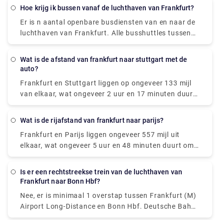
Kies voor een snellere reis voor directe Deutsche
Hoe krijg ik bussen vanaf de luchthaven van Frankfurt?
Bahn ICE-treinen die ongeveer 48 meter nodig
Er is n aantal openbare busdiensten van en naar de
hebben om dezelfde afstand af te leggen.
luchthaven van Frankfurt. Alle busshuttles tussen
Terminal 1 en Terminal 2 rijden nu tussen 05.30 uur
en middernacht. Het is gemakkelijk om van en naar
Wat is de afstand van frankfurt naar stuttgart met de
de luchthaven te komen dankzij het uitgebreide
auto?
netwerk van bussen. Bushaltes zijn gemakkelijk te
Frankfurt en Stuttgart liggen op ongeveer 133 mijl
vinden tegenover Terminal 1 (Aankomstniveau) en
van elkaar, wat ongeveer 2 uur en 17 minuten duurt
Terminal 2 (Niveau 2). Volgende bussen vertrekken
via de A5 met de auto.
ook vanaf Terminal 2: 61 naar het treinstation
Frankfurt Zuid 62 naar Schwanheim "AIRliner" naar
Wat is de rijafstand van frankfurt naar parijs?
Darmstadt
Frankfurt en Parijs liggen ongeveer 557 mijl uit
elkaar, wat ongeveer 5 uur en 48 minuten duurt om
met de auto te bereiken.
Is er een rechtstreekse trein van de luchthaven van
Frankfurt naar Bonn Hbf?
Nee, er is minimaal 1 overstap tussen Frankfurt (M)
Airport Long-Distance en Bonn Hbf. Deutsche Bahn
Intercity-Express rijdt elk uur een trein van