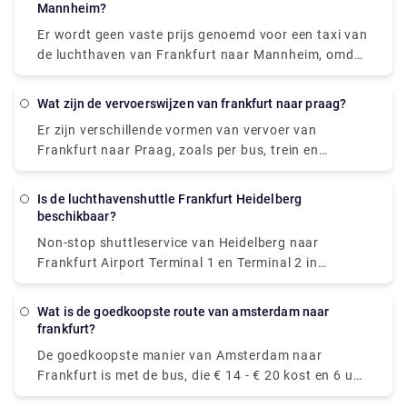
€23,30 - €29,12.
Mannheim?
Er wordt geen vaste prijs genoemd voor een taxi van
de luchthaven van Frankfurt naar Mannheim, omdat
deze van verschillende factoren afhankelijk is
(aantal passagiers, datum, ophaaltijd, enz.). Het
Wat zijn de vervoerswijzen van frankfurt naar praag?
standaard taxitarief van Frankfurt Airport naar
Er zijn verschillende vormen van vervoer van
Mannheim ligt echter tussen € 131 - € 292. De
Frankfurt naar Praag, zoals per bus, trein en
geschatte reistijd is ongeveer 50 minuten. U kunt
vliegtuig, en de reis duurt ongeveer 4,5 tot 7 uur.
ook een privétaxi boeken van de luchthaven van
Vliegen is meestal de snelste maar duurste manier
Frankfurt naar Mannheim met geweldige service en
Is de luchthavenshuttle Frankfurt Heidelberg
van reizen, terwijl de meest betaalbare manier om
gastvrijheid via onze website, Rydeu.
beschikbaar?
van Frankfurt naar Praag te komen per trein en bus
Non-stop shuttleservice van Heidelberg naar
is, die € 20 - € 29 kost en 5 uur en 50 minuten duurt.
Frankfurt Airport Terminal 1 en Terminal 2 in
ongeveer 60 minuten. De ticketprijs kost tussen
€23,30 - €29,12.
Wat is de goedkoopste route van amsterdam naar
frankfurt?
De goedkoopste manier van Amsterdam naar
Frankfurt is met de bus, die € 14 - € 20 kost en 6 uur
en 5 meter duurt om 272 mijl af te leggen.