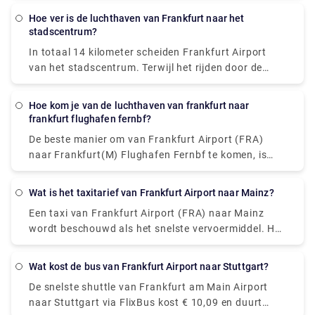
Frankfurt(M) Flughafen Fernbf naar Bonn Hbf, die
Hoe ver is de luchthaven van Frankfurt naar het
ongeveer € 35 - € 55 kost.
stadscentrum?
In totaal 14 kilometer scheiden Frankfurt Airport
van het stadscentrum. Terwijl het rijden door de
stad ongeveer 25 minuten duurt.
Hoe kom je van de luchthaven van frankfurt naar
frankfurt flughafen fernbf?
De beste manier om van Frankfurt Airport (FRA)
naar Frankfurt(M) Flughafen Fernbf te komen, is
met de taxi, die € 7,21 € 8,77 kost en 3 minuten
duurt om 1,2 mijl af te leggen, terwijl kiezen voor een
Wat is het taxitarief van Frankfurt Airport naar Mainz?
wandeling niets kost.
Een taxi van Frankfurt Airport (FRA) naar Mainz
wordt beschouwd als het snelste vervoermiddel. Het
kost € 60 - € 75 en duurt 17 minuten om de afstand
af te leggen.
Wat kost de bus van Frankfurt Airport naar Stuttgart?
De snelste shuttle van Frankfurt am Main Airport
naar Stuttgart via FlixBus kost € 10,09 en duurt