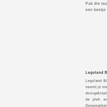
Pak die tas
een beetje 
Legoland B
Legoland Bi
neemt je mee
doorgeknipt
de plek w
Denemarken