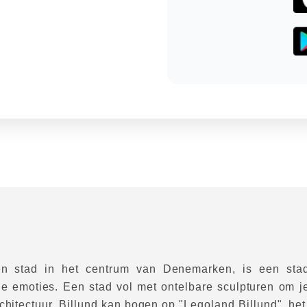
een stad in het centrum van Denemarken, is een sta
he emoties. Een stad vol met ontelbare sculpturen om 
chitectuur, Billund kan bogen op "Legoland Billund", he