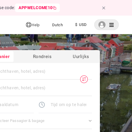
se code:
APPWELCOME10
$ USD
Help
Dutch
anier
Rondreis
Uurlijks
cteer Passagier & bagage