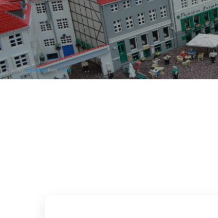
Click by
bobbsled
from
Flickr