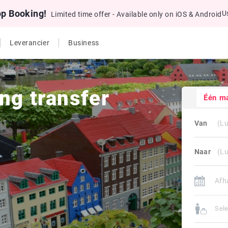
pp Booking!
U
Limited time offer - Available only on iOS & Android
Leverancier
Business
ng transfer
Één m
Van
Naar
Sele