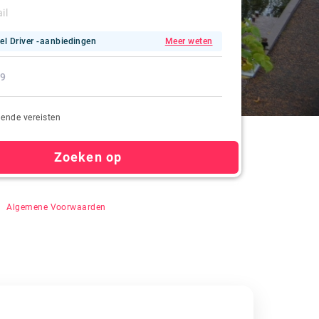
el Driver -aanbiedingen
Meer weten
ende vereisten
Zoeken op
n" te klikken, gaat u akkoord met auto-registratie,
&
Algemene Voorwaarden
.