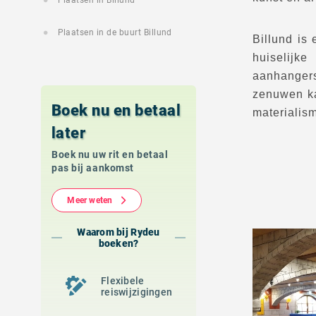
Plaatsen in Billund
Plaatsen in de buurt Billund
Billund is
huiselijk
aanhanger
zenuwen ka
Boek nu en betaal
materialism
later
Boek nu uw rit en betaal
pas bij aankomst
Meer weten
Waarom bij Rydeu
boeken?
Flexibele
reiswijzigingen