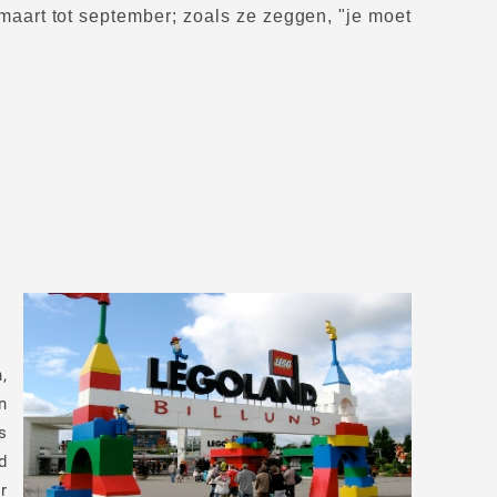
maart tot september; zoals ze zeggen, "je moet
,
n
s
d
r