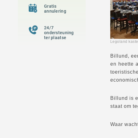
Gratis
annulering
24/7
ondersteuning
ter plaatse
Legoland k
Billund, ee
en heette a
toeristisc
economisch
Billund is 
staat om t
Waar wacht