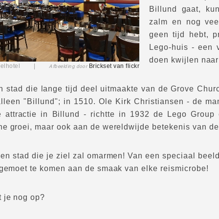
Billund gaat, ku
zalm en nog veel
geen tijd hebt, 
Lego-huis - een v
doen kwijlen naar
asteelhotel |
Brickset
van flickr
Afbeelding door
n stad die lange tijd deel uitmaakte van de Grove Churc
lleen "Billund"; in 1510. Ole Kirk Christiansen - de ma
he attractie in Billund - richtte in 1932 de Lego Grou
e groei, maar ook aan de wereldwijde betekenis van de
een stad die je ziel zal omarmen! Van een speciaal beeld
egemoet te komen aan de smaak van elke reismicrobe!
 je nog op?