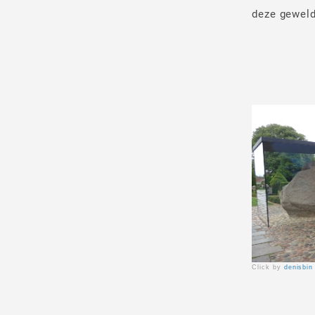
deze geweld
Click by
denisbin