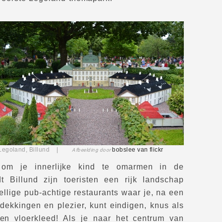
Legoland, Billund |
bobslee
van flickr
Afbeelding door
om je innerlijke kind te omarmen in de
dt Billund zijn toeristen een rijk landschap
llige pub-achtige restaurants waar je, na een
dekkingen en plezier, kunt eindigen, knus als
en vloerkleed! Als je naar het centrum van