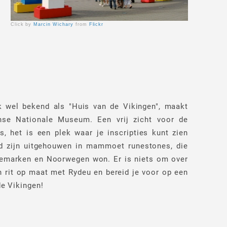
Click by
Marcin Wichary
from
Flickr
k wel bekend als "Huis van de Vikingen", maakt
nse Nationale Museum. Een vrij zicht voor de
s, het is een plek waar je inscripties kunt zien
d zijn uitgehouwen in mammoet runestones, die
emarken en Noorwegen won. Er is niets om over
 rit op maat met Rydeu en bereid je voor op een
de Vikingen!