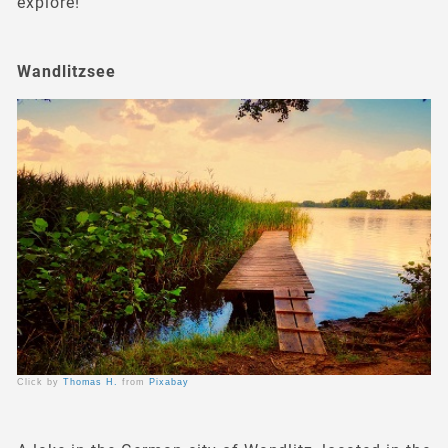
explore!
Wandlitzsee
Click by
Thomas H.
from
Pixabay