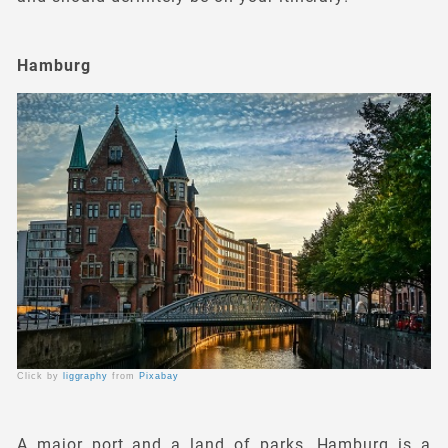
Hamburg
Click by
liggraphy
from
Pixabay
A major port and a land of parks, Hamburg is a