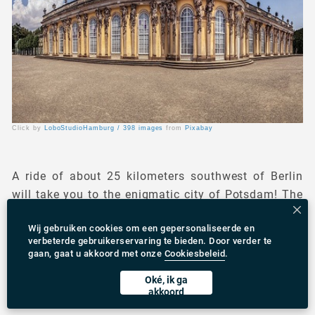
Click by
LoboStudioHamburg / 398 images
from
Pixabay
A ride of about 25 kilometers southwest of Berlin
will take you to the enigmatic city of Potsdam! The
city is the capital of the state of Brandenburg, and
Wij gebruiken cookies om een gepersonaliseerde en
is nestled on the river Hazel. With Sanssouci
verbeterde gebruikerservaring te bieden. Door verder te
Palace, Sanssouci Park, the New Palace and
gaan, gaat u akkoord met onze
Cookiesbeleid
.
Pfaueninsel, Potsdam is a perfect day trip from
Oké, ik ga
Berlin!
akkoord