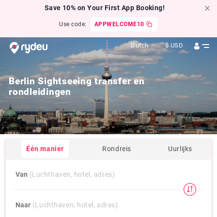
Save 10% on Your First App Booking!
Use code:
APPWELCOME10
Dutch
$
USD
Berlin Sightseeing transfer en
rondleidingen
Click by
Ingo Joseph
from
Pexels
Één manier
Rondreis
Uurlijks
Van
(Luchthaven, hotel, adres)
Naar
(Luchthaven, hotel, adres)