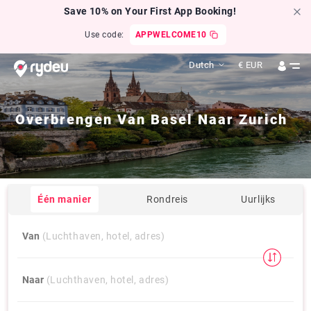
Save 10% on Your First App Booking!
Use code:
APPWELCOME10
Dutch
€
EUR
Overbrengen Van
Basel
Naar
Zurich
Één manier
Rondreis
Uurlijks
Van
(Luchthaven, hotel, adres)
Naar
(Luchthaven, hotel, adres)