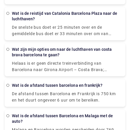
vliegtuig. Als tijd essentieel is, is een vlucht met een
gemakkelijke en ontspannende service! Neem nu een
gemiddelde lengte van 1 uur en 5 minuten het beste
kijkje bij Rydeu!
Wat is de reistijd van Catalonia Barcelona Plaza naar de
alternatief; als de kosten belangrijker zijn, is een bus
luchthaven?
met tarieven vanaf $ 20 (€ 17) de beste optie.
De snelste bus doet er 25 minuten over en de
Flixbus of Vueling zijn twee van de meest populaire
gemiddelde bus doet er 33 minuten over om van
reisorganisaties die deze service aanbieden. Vanuit
Plaça Catalunya naar Barcelona Airport (BCN) te
Marseille kunnen reizigers een rechtstreekse bus of
komen. De busdienst van Plaça Catalunya naar
vliegtuig naar Barcelona nemen.
Wat zijn mijn opties om naar de luchthaven van costa
Barcelona Airport rijdt meerdere keren per dag
brava barcelona te gaan?
(BCN). In het weekend en op feestdagen kunnen de
Helaas is er geen directe treinverbinding van
reistijden langer zijn.
Barcelona naar Girona Airport – Costa Brava;
daarom moet u eerst naar het stadscentrum van
Girona reizen en vervolgens een bus of transfer naar
Wat is de afstand tussen barcelona en frankrijk?
de luchthaven nemen. Als gevolg hiervan kan de reis
De afstand tussen Barcelona en Frankrijk is 750 km
tot 2 uur duren, waardoor de trein een ongeschikt
en het duurt ongeveer 6 uur om te bereiken.
vervoermiddel is.
Wat is de afstand tussen Barcelona en Malaga met de
auto?
Malaga en Barcelona worden gescheiden door 769