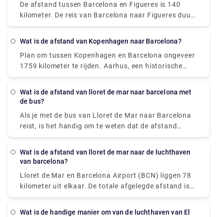
De afstand tussen Barcelona en Figueres is 140
kilometer. De reis van Barcelona naar Figueres duurt
ongeveer 1 uur en 28 meter.
Wat is de afstand van Kopenhagen naar Barcelona?
Plan om tussen Kopenhagen en Barcelona ongeveer
1759 kilometer te rijden. Aarhus, een historische
stad aan de oostkust van Jutland (het westelijke
schiereiland van Denemarken), is een van de meest
Wat is de afstand van lloret de mar naar barcelona met
populaire dagtochten vanuit Kopenhagen.
de bus?
Als je met de bus van Lloret de Mar naar Barcelona
reist, is het handig om te weten dat de afstand
tussen de twee steden ongeveer 66 kilometer is.
Bezoek gerust onze website - rydeu! - om een
Wat is de afstand van lloret de mar naar de luchthaven
stressvrije reiservaring te hebben met eenvoud en
van barcelona?
gemak van ophalen en afzetten met premium
Lloret de Mar en Barcelona Airport (BCN) liggen 78
privévervoer.
kilometer uit elkaar. De totale afgelegde afstand is
90,4 kilometer. Het boeken van een shuttle of
transfer van Lloret de Mar naar de luchthaven van
Wat is de handige manier om van de luchthaven van El