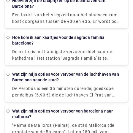
transfers op Rydeu!
Hoeveel zijn de taxiprijzen op de luchthaven van
taxistandplaats van de luchthaven.
Barcelona?
Een taxirit van het vliegveld naar het stadscentrum
kost doorgaans tussen de €30 en €35. Er wordt ook
een prijs van € 1 per stuk bagage in de koffer in
rekening gebracht, evenals een servicetoeslag van €
Hoe kom ik aan kaartjes voor de sagrada familia
3,10. Taxi's vanaf BCN Airport kosten minimaal €20.
barcelona?
De kosten van een taxi van het vliegveld naar het
De metro is het handigste vervoermiddel naar de
stadscentrum worden geschat op tussen de €30 en
kathedraal. Het station 'Sagrada Familia' is te
€39.
vinden op zowel metrolijnen 2 als 5. Je komt aan bij
de passiegevel van de heilige tempel als je dit
Wat zijn mijn opties voor vervoer van de luchthaven van
station verlaat. Zowel de ingang als het loket
Barcelona naar de stad?
bevinden zich aan deze zijde.
De Aerobus is een 35 minuten durende, goedkope
pendelbus (5,90 €) die de luchthaven El Prat van
Barcelona (Terminals 1 en 2) verbindt met het
stadscentrum (Place de Catalunya). De route heeft
wat zijn mijn opties voor vervoer van barcelona naar
drie haltes: Pla Espanya, Gran Via-Urgell en Pl
mallorca?
Universitat, die allemaal gunstig gelegen zijn in het
"Palma de Mallorca (Palma), de stad Mallorca (de
hart van Barcelona. U kunt ook een
grootste van de Balearen), ligt op 280 mijl van