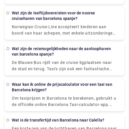
International Airport (BCN) naar het dok (10 mijl,
ongeveer 40 minuten): verlaat de luchthaven en rijd
Wat zijn de leeftijdsvereisten voor de noorse
naar Barcelona City. Eenmaal daar, volg de Ronda
cruisehaven van barcelona spanje?
Litoral Highway naar de afrit PUERTO. Sla rechtsaf
Norwegian Cruise Line accepteert kinderen aan
en volg dan de borden met PUERTO.
boord van haar schepen, met enkele uitzonderingen
voor pasgeborenen en zwangere vrouwen. Volgens
Norwegian moet minstens één persoon in elke
Wat zijn de reismogelijkheden naar de aanloophaven
transferin 21 jaar of ouder zijn. Uw leeftijd op de
van barcelona spanje?
dag van vertrek wordt normaal gesproken
De Blauwe Bus rijdt van de cruise ligplaatsen naar
beschouwd als uw leeftijd voor de duur van de reis.
de stad en terug. Taxi's zijn ook een fantastische
optie om door de stad te reizen. Anders is wandelen
een goede keuze, vooral in oude buurten zoals Las
Waar kan ik online de prijscalculator voor een taxi van
Ramblas, waar mensen de weg domineren. Als u
Barcelona krijgen?
verder weg wilt reizen, vermijd dan het huren van
Om taxiprijzen in Barcelona te berekenen, gebruikt u
een auto. De metro, bussen, treinen, kabelbanen en
de officiële online Barcelona Taxi-calculator-app.
transferwagens hebben een uitstekend netwerk en
Het schat de kosten van een taxirit in Barcelona
tickets zijn geldig voor alle vervoerswijzen.
onder normale verkeersomstandigheden in de
Wat is de transfertijd van Barcelona naar Calella?
metropoolregio op basis van de huidige taxitarieven
Een korte reis van de luchthaven van Barcelona naar