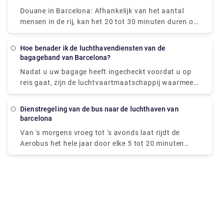
Douane in Barcelona: Afhankelijk van het aantal
mensen in de rij, kan het 20 tot 30 minuten duren om
door de immigratie te komen. Dan moet je je koffers
halen, wat nog eens 20 minuten kan duren. Dan ga
Hoe benader ik de luchthavendiensten van de
je naar de douane voor wie niets aan te geven heeft,
bagageband van Barcelona?
dat duurt maar 5 minuten.
Nadat u uw bagage heeft ingecheckt voordat u op
reis gaat, zijn de luchtvaartmaatschappij waarmee u
vliegt en hun bagageafhandelingsbedrijf hiervoor
verantwoordelijk. Als u ontdekt dat uw bagage niet
dienstregeling van de bus naar de luchthaven van
op zijn bestemming is aangekomen, zou dit uw
barcelona
eerste aanloophaven moeten zijn. Zodra je bagage
Van 's morgens vroeg tot 's avonds laat rijdt de
hebt ingecheckt, zie je dat je bagage weg is. We
Aerobus het hele jaar door elke 5 tot 20 minuten
hebben allemaal het vreselijke gevoel ervaren de
(365 dagen per jaar), met een precieze frequentie
laatste persoon bij de bagageband te zijn, kijkend
die afhankelijk is van het tijdstip van de dag. Ook al
naar een enkele verkruimelde kartonnen doos die
is het een zondag of een feestdag, beide lijnen rijden
steeds maar rondging. De
volgens dezelfde dienstregeling.
bagageafhandelingsbedrijven zijn gunstig
gepositioneerd in het bagageafhaalgebied.