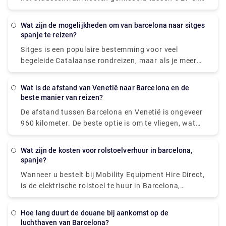
voor het voltooien van een verscheidenheid aan
€ 35, waardoor ze goedkoper zijn dan taxi's. Maar
activiteiten in de omgeving.
zelfs als u geld bespaart, zal het geen aanzienlijk
Wat zijn de mogelijkheden om van barcelona naar sitges
bedrag zijn. Onze meertalige chauffeurs bij Rydeu
spanje te reizen?
begroeten u met plezier bij de bagageband en helpen
Sitges is een populaire bestemming voor veel
u bij het verplaatsen van uw bezittingen naar de
begeleide Catalaanse rondreizen, maar als je meer
wachtende auto. Je wordt aangepast aan je rit
vrijheid wilt om te verkennen en meer tijd wilt
terwijl je binnen je budget blijft, en je zult
hebben om deze stad aan zee te waarderen, kun je
gemoedsrust hebben wetende dat je vervoer vooraf
Wat is de afstand van Venetië naar Barcelona en de
beter autorijden, de trein nemen of de bus nemen.
beste manier van reizen?
is geregeld en op je wacht wanneer je aankomt.
De trein is de snelste en handigste methode om
De afstand tussen Barcelona en Venetië is ongeveer
vanuit Barcelona naar Sitges te gaan, het duurt
960 kilometer. De beste optie is om te vliegen, wat
slechts 45 minuten en vermijdt het verkeer en de tijd
tussen €26 en €130 kost en 4u 41m duurt.
die wordt besteed aan het zoeken naar een
parkeerplaats.
Wat zijn de kosten voor rolstoelverhuur in barcelona,
spanje?
Wanneer u bestelt bij Mobility Equipment Hire Direct,
is de elektrische rolstoel te huur in Barcelona,
Spaanse steden, Spanje en kan deze rechtstreeks bij
uw hotel, appartement of woonplaats worden
Hoe lang duurt de douane bij aankomst op de
afgeleverd.
luchthaven van Barcelona?