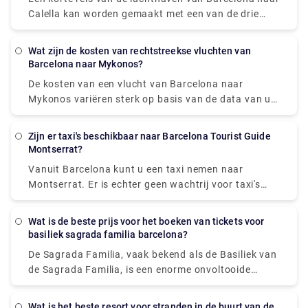
van Barcelona.
Calella kan worden gemaakt met een van de drie
opties: trein, bus of taxi (transfer). Als u de sneltrein
van Barcelona naar Calella neemt, duurt de reis 1
Wat zijn de kosten van rechtstreekse vluchten van
uur en 11 minuten en kost EUR 4,9. De busrit duurt 1
Barcelona naar Mykonos?
uur en 10 minuten en kost 9,5 euro. Met de taxi of
De kosten van een vlucht van Barcelona naar
transfer ben je in 50 minuten van Barcelona naar
Mykonos variëren sterk op basis van de data van uw
Calella, maar dat kost je minimaal 130 euro.
vakantie, seizoensinvloeden en lokale feestdagen.
Barcelona en Calella liggen 72 kilometer van elkaar
Het goedkoopste vliegticket dat beschikbaar is
(of 52 kilometer naar het centrum van Barcelona).
Zijn er taxi's beschikbaar naar Barcelona Tourist Guide
vanaf de luchthaven van Barcelona is echter £ 80.
Montserrat?
Vanuit Barcelona kunt u een taxi nemen naar
Montserrat. Er is echter geen wachtrij voor taxi's
nadat u in Montserrat bent aangekomen. U moet
contact opnemen met het privétransferbedrijf en
Wat is de beste prijs voor het boeken van tickets voor
een verzoek indienen om opgehaald te worden en u
basiliek sagrada familia barcelona?
terug te brengen naar Barcelona. En als u in
De Sagrada Familia, vaak bekend als de Basiliek van
Montserrat bent, vergeet dan niet te genieten van
de Sagrada Familia, is een enorme onvoltooide
het panoramische uitzicht op Catalonië. Omdat
rooms-katholieke kleine basiliek in Barcelona,
Montserrat buiten de stad en op het platteland ligt,
Catalonië, Spanje. Het werd gemaakt door Antoni
biedt het u ook een rustige en serene omgeving.
Wat is het beste resort voor stranden in de buurt van de