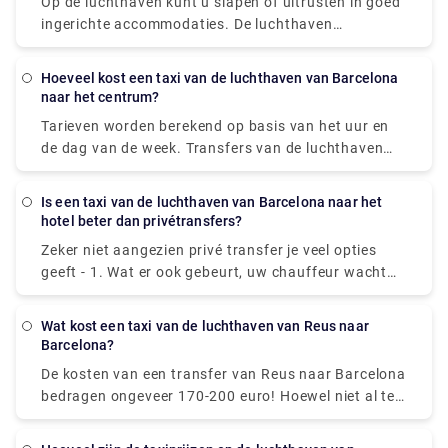
Op de luchthaven kunt u slapen of uitrusten in goed
ontspannen terwijl u wacht.
Figueres, wordt beschouwd als een van Dal's laatste
ingerichte accommodaties. De luchthaven
grote werken van kunst.
Barcelona-El Prat biedt urenlang aantrekkelijke en
eigentijdse roomservice, volledig voorbereid om te
Hoeveel kost een taxi van de luchthaven van Barcelona
slapen of een paar uur comfortabel te ontspannen
naar het centrum?
terwijl u wacht op uw reis.
Tarieven worden berekend op basis van het uur en
de dag van de week. Transfers van de luchthaven
van Barcelona naar het centrum kosten gemiddeld
ongeveer 25,00-30,00 €. We raden u echter aan om
Is een taxi van de luchthaven van Barcelona naar het
een privéluchthavenvervoer te boeken, aangezien dit
hotel beter dan privétransfers?
verschillende voordelen heeft, waaronder snel online
Zeker niet aangezien privé transfer je veel opties
boeken, geen verborgen kosten, een groot
geeft - 1. Wat er ook gebeurt, uw chauffeur wacht
wagenpark, Engelssprekende deskundige
op u. 2. Waarde: Profiteer van een hoogwaardige
chauffeurs, een verscheidenheid aan
transferservice tegen verrassend redelijke kosten. 3.
betalingsmethoden en nog veel meer.
Wat kost een taxi van de luchthaven van Reus naar
Snelheid: de privétransfer brengt u snel naar uw
Barcelona?
locatie, zonder wachtrijen of vertragingen. 4. Van
De kosten van een transfer van Reus naar Barcelona
deur tot deur: de privétransfer brengt u rechtstreeks
bedragen ongeveer 170-200 euro! Hoewel niet al te
naar de deur van uw hotel voor totale gemoedsrust.
erg als je met een groep van drie of vier bent, en ze
Kijk voor meer informatie over het boeken van
zijn gemakkelijk bereikbaar vanaf de