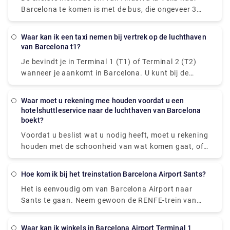
gespecialiseerd in privétransfers naar de luchthaven
en vlotte autoritten, denk niet twee keer na voordat
Barcelona te komen is met de bus, die ongeveer 3
van Barcelona met deskundige chauffeurs en
u Rydeu.com bezoekt!
uur en 15 minuten duurt.
hoogwaardige voertuigen. Vermijd lange taxilijnen
op de luchthaven door uw transfer naar Barcelona
Waar kan ik een taxi nemen bij vertrek op de luchthaven
van Barcelona t1?
te reserveren met behulp van ons duidelijke en
gebruiksvriendelijke boekingssysteem. Uw chauffeur
Je bevindt je in Terminal 1 (T1) of Terminal 2 (T2)
zal u op de ontmoetingsplaats begroeten met een
wanneer je aankomt in Barcelona. U kunt bij de
bord met uw naam en u veilig en comfortabel naar
taxi's komen door de wegwijzer naar het transport-
uw bestemming brengen.
en taxigebied te volgen, die prominent in
Waar moet u rekening mee houden voordat u een
verschillende talen en met een auto-/buspictogram
hotelshuttleservice naar de luchthaven van Barcelona
wordt aangegeven, nadat u bent aangekomen en
boekt?
door de bagageband bent gegaan. Er zijn
Voordat u beslist wat u nodig heeft, moet u rekening
verschillende mogelijkheden als u vooraf een
houden met de schoonheid van wat komen gaat, of
privétransfer of shuttleservice wilt boeken om u op
het nu gaat om een eenvoudige aflevering naar een
te halen van de luchthaven. Bij Rydeu zijn we trots
buurt die u van dichtbij wilt zien of een privétransfer
Hoe kom ik bij het treinstation Barcelona Airport Sants?
op onze tweetalige chauffeurs die u zullen
om het hele gezin naar Tibidabo Amusement Park te
begroeten bij de bagageband en u helpen uw spullen
Het is eenvoudig om van Barcelona Airport naar
vervoeren om klassiek te ervaren rijdt. Verken het
naar de wachtende auto te brengen. Afhankelijk van
Sants te gaan. Neem gewoon de RENFE-trein van
uitgestrekte natuurpark Serra de Collserola met een
uw budget, wordt u aangepast aan uw rit en kunt u
Barcelona Airport naar Estació de Sants (algemeen
gecharterde bus, of boek een sedan om romantiek
gerust zijn, u zult gemoedsrust hebben wetende dat
bekend als station Barcelona Sants); de reis duurt
naar een hoger niveau te tillen in het 18e-eeuwse
Waar kan ik winkels in Barcelona Airport Terminal 1