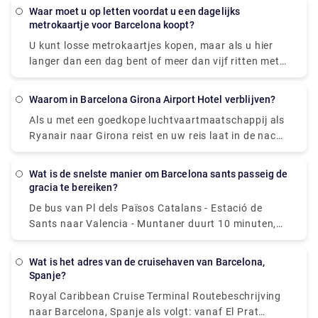
ongeveer 15 minuten.
tickets'.
Waar moet u op letten voordat u een dagelijks
metrokaartje voor Barcelona koopt?
U kunt losse metrokaartjes kopen, maar als u hier
langer dan een dag bent of meer dan vijf ritten met
de metro of bussen wilt maken, is het T-Casual-
kaartje aan te raden. Overweeg de Barcelona Card
Waarom in Barcelona Girona Airport Hotel verblijven?
als u een onbeperkt aantal reizen met het openbaar
Als u met een goedkope luchtvaartmaatschappij als
vervoer wilt voor de duur van uw vakantie en wilt
Ryanair naar Girona reist en uw reis laat in de nacht
besparen op activiteiten. Het kan u veel tijd en geld
aankomt, wilt u misschien in een handig hotel in de
besparen bij het kopen van tickets.
buurt van de luchthaven van Girona verblijven om de
Wat is de snelste manier om Barcelona sants passeig de
volgende dag een frisse start te hebben. Er is één
gracia te bereiken?
hotel op de luchthaven van Girona dat goedkope en
De bus van Pl dels Països Catalans - Estació de
gemakkelijke accommodatie biedt. Het hotel ligt op
Sants naar Valencia - Muntaner duurt 10 minuten,
een paar minuten lopen van de luchthaven van
inclusief transfers, en rijdt elke 15 minuten. Tmb-
Girona, waardoor het een fijne plek is om uit te
busdiensten van station Barcelona Sants naar
rusten als u alleen schone en goedkope
Wat is het adres van de cruisehaven van Barcelona,
Passeig de Gràcia vertrekken vanaf station Pl dels
Spanje?
accommodatie voor de nacht nodig heeft.
Països Catalans - Estació de Sants.
Royal Caribbean Cruise Terminal Routebeschrijving
naar Barcelona, Spanje als volgt: vanaf El Prat