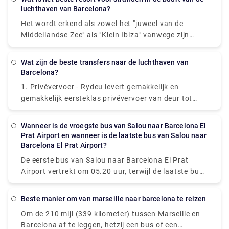
Gaudi (1852-1926), een prominente
luchthaven van Barcelona?
Spaans/Catalaanse architect, en staat nu op de
Het wordt erkend als zowel het "juweel van de
werelderfgoedlijst van UNESCO. Het werd gebouwd
Middellandse Zee" als "Klein Ibiza" vanwege zijn
in 1882 en is een goed voorbeeld van art nouveau-
levendige karakter en is bijna ideaal als
architectuur. Het reguliere ticket voor de Sagrada
toeristenoord. Het historische centrum is bezaaid
Familia kost €31 bij online aankoop. Studenten,
Wat zijn de beste transfers naar de luchthaven van
met charmante gebouwen, winkels, restaurants,
Barcelona?
kinderen, gepensioneerden en jongerenkaarten
pubs en musea. Er zijn hier geen
betalen € 18, terwijl ouderen € 16 betalen. Kinderen
1. Privévervoer - Rydeu levert gemakkelijk en
hoogbouwwoningen en hoewel het in het
onder de tien jaar hebben gratis toegang tot de
gemakkelijk eersteklas privévervoer van deur tot
hoogseizoen bruisend en energiek is, is de omgeving
Sagrada Familia.
deur. Ga direct naar onze website om een transfer te
aangenaam en veilig. Sitges is beroemd onder de
boeken! 2. Aerobus shared-ride - Bij Terminal 1 biedt
homoseksuele gemeenschap en is ook zeer
Wanneer is de vroegste bus van Salou naar Barcelona El
Aerobus een ophaallocatie. 3. Bussen - Op beide
Prat Airport en wanneer is de laatste bus van Salou naar
gezinsvriendelijk, waardoor het ideaal is voor
terminals zijn busstations. Volg de zwart-gele
Barcelona El Prat Airport?
iedereen die op zoek is naar een echte Spaanse
bewegwijzering voor de bus na het verlaten van
strandvakantie. Neem contact met ons op Rydeu om
De eerste bus van Salou naar Barcelona El Prat
Baggage Claim. 4. Uber Barcelona is een dienst voor
een transferrit voor hetzelfde te boeken!
Airport vertrekt om 05.20 uur, terwijl de laatste bus
het delen van ritten - Uber is nu niet beschikbaar in
om 16.30 uur vertrekt. Online kunt u de meest
Barcelona.
actuele busdienstregelingen van Salou naar
beste manier om van marseille naar barcelona te reizen
Barcelona El Prat Airport vinden en de ideale tijd
Om de 210 mijl (339 kilometer) tussen Marseille en
reserveren om de bus te nemen voor deze reis. U
Barcelona af te leggen, hetzij een bus of een
kunt ook privétransfers boeken voor een