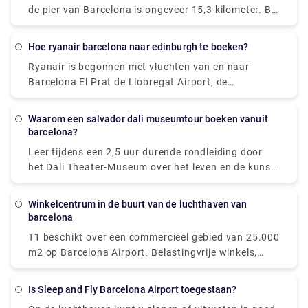
voelen, en je zult een paar geweldige uren genieten
stranden, bergen en cultuur voordat je op reis gaat.
de pier van Barcelona is ongeveer 15,3 kilometer. Bij
van deze retraite met onze ervaren gids en je eigen
een overstap duurt dit ongeveer twintig minuten.
vrije tijd. Combineer een bezoek aan een of alle
Veel cruisemaatschappijen raden dit aan als de
andere hieronder genoemde sites voor een volledig
Hoe ryanair barcelona naar edinburgh te boeken?
handigste methode om van en naar de luchthaven
meeslepende ervaring.
Ryanair is begonnen met vluchten van en naar
naar uw schip te gaan. Bezoek Rydeu vandaag nog
Barcelona El Prat de Llobregat Airport, de
om een transfer te boeken voor een gemakkelijke en
belangrijkste luchthaven van de stad. Ryan Air
comfortabele reis!
daarentegen vertrekt vanaf Terminal 2 in Barcelona.
Waarom een salvador dali museumtour boeken vanuit
barcelona?
Leer tijdens een 2,5 uur durende rondleiding door
het Dali Theater-Museum over het leven en de kunst
van de beroemdste surrealistische schilder van
Spanje, Salvador Dali. Als een goed opgeleide lokale
winkelcentrum in de buurt van de luchthaven van
gids de betekenis van zijn schilderijen aan de muren
barcelona
van het museum in Figueres, de geboorteplaats van
T1 beschikt over een commercieel gebied van 25.000
de kunstenaar, uitlegt, kun je ze bewonderen. Verken
m2 op Barcelona Airport. Belastingvrije winkels,
de 1500 kunstwerken die te zien zijn in het theater
grote restaurantketens, fastfoodrestaurants, luxe
en museum, dat het werk van Dal eert sinds de
mode- en accessoirewinkels en zelfs spa- en
opening in 1974. Het museum, dat werd gebouwd
Is Sleep and Fly Barcelona Airport toegestaan?
wellnessfaciliteiten zijn beschikbaar om u te helpen
op de ruïnes van het oude stadstheater van