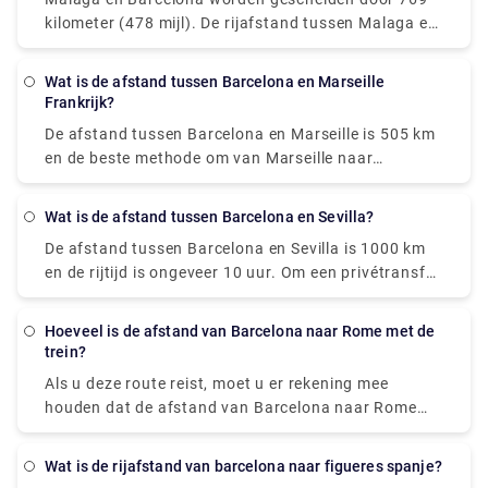
kilometer (478 mijl). De rijafstand tussen Malaga en
Barcelona is daarentegen 999 kilometer (621 mijl).
Wat is de afstand tussen Barcelona en Marseille
Frankrijk?
De afstand tussen Barcelona en Marseille is 505 km
en de beste methode om van Marseille naar
Barcelona te gaan is met het vliegtuig, dat 2 uur en
15 minuten duurt en tussen de 7,0 en 150 pond
Wat is de afstand tussen Barcelona en Sevilla?
kost.
De afstand tussen Barcelona en Sevilla is 1000 km
en de rijtijd is ongeveer 10 uur. Om een privétransfer
te boeken, kom vandaag nog naar Rydeu!
Hoeveel is de afstand van Barcelona naar Rome met de
trein?
Als u deze route reist, moet u er rekening mee
houden dat de afstand van Barcelona naar Rome
met de trein ongeveer 859 km is.
Wat is de rijafstand van barcelona naar figueres spanje?