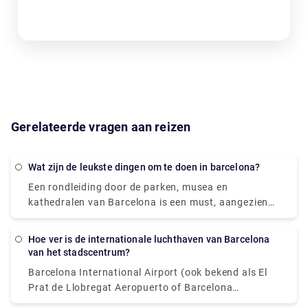
Gerelateerde vragen aan reizen
Wat zijn de leukste dingen om te doen in barcelona?
Een rondleiding door de parken, musea en
kathedralen van Barcelona is een must, aangezien
de stad een aantal van de meest unieke en
intrigerende architectuur ter wereld bezit.
Hoe ver is de internationale luchthaven van Barcelona
Rondleidingen door de kleurrijke gebouwen van
van het stadscentrum?
Antoni Gaudi, zoals Casa Batlló, La Sagrada Familia
Barcelona International Airport (ook bekend als El
en Park Güell, zullen je dag goed beginnen. Pak een
Prat de Llobregat Aeropuerto of Barcelona
hapje op de levendige Boqueria-markt, leun
Aeroport) ligt 13 kilometer ten zuiden van het