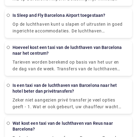
de 1500 kunstwerken die te zien zijn in het theater
grote restaurantketens, fastfoodrestaurants, luxe
en museum, dat het werk van Dal eert sinds de
mode- en accessoirewinkels en zelfs spa- en
opening in 1974. Het museum, dat werd gebouwd
Is Sleep and Fly Barcelona Airport toegestaan?
wellnessfaciliteiten zijn beschikbaar om u te helpen
op de ruïnes van het oude stadstheater van
Op de luchthaven kunt u slapen of uitrusten in goed
ontspannen terwijl u wacht.
Figueres, wordt beschouwd als een van Dal's laatste
ingerichte accommodaties. De luchthaven
grote werken van kunst.
Barcelona-El Prat biedt urenlang aantrekkelijke en
eigentijdse roomservice, volledig voorbereid om te
Hoeveel kost een taxi van de luchthaven van Barcelona
slapen of een paar uur comfortabel te ontspannen
naar het centrum?
terwijl u wacht op uw reis.
Tarieven worden berekend op basis van het uur en
de dag van de week. Transfers van de luchthaven
van Barcelona naar het centrum kosten gemiddeld
ongeveer 25,00-30,00 €. We raden u echter aan om
Is een taxi van de luchthaven van Barcelona naar het
een privéluchthavenvervoer te boeken, aangezien dit
hotel beter dan privétransfers?
verschillende voordelen heeft, waaronder snel online
Zeker niet aangezien privé transfer je veel opties
boeken, geen verborgen kosten, een groot
geeft - 1. Wat er ook gebeurt, uw chauffeur wacht
wagenpark, Engelssprekende deskundige
op u. 2. Waarde: Profiteer van een hoogwaardige
chauffeurs, een verscheidenheid aan
transferservice tegen verrassend redelijke kosten. 3.
betalingsmethoden en nog veel meer.
Wat kost een taxi van de luchthaven van Reus naar
Snelheid: de privétransfer brengt u snel naar uw
Barcelona?
locatie, zonder wachtrijen of vertragingen. 4. Van