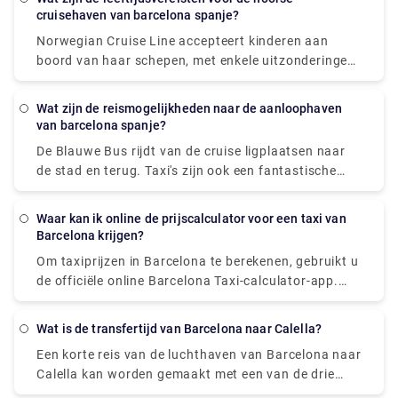
naar Barcelona City. Eenmaal daar, volg de Ronda
cruisehaven van barcelona spanje?
Litoral Highway naar de afrit PUERTO. Sla rechtsaf
Norwegian Cruise Line accepteert kinderen aan
en volg dan de borden met PUERTO.
boord van haar schepen, met enkele uitzonderingen
voor pasgeborenen en zwangere vrouwen. Volgens
Norwegian moet minstens één persoon in elke
Wat zijn de reismogelijkheden naar de aanloophaven
transferin 21 jaar of ouder zijn. Uw leeftijd op de
van barcelona spanje?
dag van vertrek wordt normaal gesproken
De Blauwe Bus rijdt van de cruise ligplaatsen naar
beschouwd als uw leeftijd voor de duur van de reis.
de stad en terug. Taxi's zijn ook een fantastische
optie om door de stad te reizen. Anders is wandelen
een goede keuze, vooral in oude buurten zoals Las
Waar kan ik online de prijscalculator voor een taxi van
Ramblas, waar mensen de weg domineren. Als u
Barcelona krijgen?
verder weg wilt reizen, vermijd dan het huren van
Om taxiprijzen in Barcelona te berekenen, gebruikt u
een auto. De metro, bussen, treinen, kabelbanen en
de officiële online Barcelona Taxi-calculator-app.
transferwagens hebben een uitstekend netwerk en
Het schat de kosten van een taxirit in Barcelona
tickets zijn geldig voor alle vervoerswijzen.
onder normale verkeersomstandigheden in de
Wat is de transfertijd van Barcelona naar Calella?
metropoolregio op basis van de huidige taxitarieven
Een korte reis van de luchthaven van Barcelona naar
van Barcelona.
Calella kan worden gemaakt met een van de drie
opties: trein, bus of taxi (transfer). Als u de sneltrein