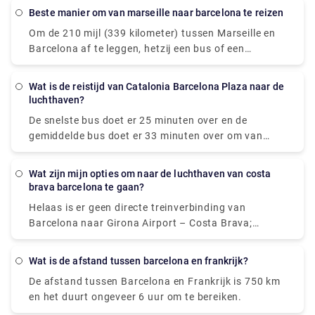
actuele busdienstregelingen van Salou naar
beste manier om van marseille naar barcelona te reizen
zullen je geen tijd besparen. Als je niet langs de
Barcelona El Prat Airport vinden en de ideale tijd
route wilt stoppen, is vliegen zeker de beste optie.
Om de 210 mijl (339 kilometer) tussen Marseille en
reserveren om de bus te nemen voor deze reis. U
Barcelona af te leggen, hetzij een bus of een
kunt ook privétransfers boeken voor een
vliegtuig. Als tijd essentieel is, is een vlucht met een
gemakkelijke en ontspannende service! Neem nu een
gemiddelde lengte van 1 uur en 5 minuten het beste
kijkje bij Rydeu!
Wat is de reistijd van Catalonia Barcelona Plaza naar de
alternatief; als de kosten belangrijker zijn, is een bus
luchthaven?
met tarieven vanaf $ 20 (€ 17) de beste optie.
De snelste bus doet er 25 minuten over en de
Flixbus of Vueling zijn twee van de meest populaire
gemiddelde bus doet er 33 minuten over om van
reisorganisaties die deze service aanbieden. Vanuit
Plaça Catalunya naar Barcelona Airport (BCN) te
Marseille kunnen reizigers een rechtstreekse bus of
komen. De busdienst van Plaça Catalunya naar
vliegtuig naar Barcelona nemen.
Wat zijn mijn opties om naar de luchthaven van costa
Barcelona Airport rijdt meerdere keren per dag
brava barcelona te gaan?
(BCN). In het weekend en op feestdagen kunnen de
Helaas is er geen directe treinverbinding van
reistijden langer zijn.
Barcelona naar Girona Airport – Costa Brava;
daarom moet u eerst naar het stadscentrum van
Girona reizen en vervolgens een bus of transfer naar
Wat is de afstand tussen barcelona en frankrijk?
de luchthaven nemen. Als gevolg hiervan kan de reis
De afstand tussen Barcelona en Frankrijk is 750 km
tot 2 uur duren, waardoor de trein een ongeschikt
en het duurt ongeveer 6 uur om te bereiken.
vervoermiddel is.