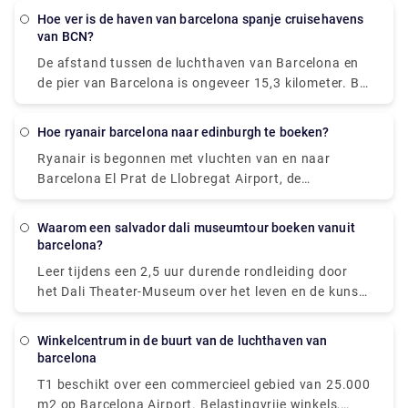
dat u comfortabel aankomt met privétransfers naar
naar Alcudia, dat op slechts 55 mijl van Palma ligt
Hoe ver is de haven van barcelona spanje cruisehavens
dit historische klooster, dat niet ver van de stad ligt.
van BCN?
en aan de andere kant van het eiland ligt (6 uur). En
Je zult meteen de rust van de bergoase om je heen
vergeet niet om de juwelen van Mallorca te bekijken:
De afstand tussen de luchthaven van Barcelona en
voelen, en je zult een paar geweldige uren genieten
stranden, bergen en cultuur voordat je op reis gaat.
de pier van Barcelona is ongeveer 15,3 kilometer. Bij
van deze retraite met onze ervaren gids en je eigen
een overstap duurt dit ongeveer twintig minuten.
vrije tijd. Combineer een bezoek aan een of alle
Veel cruisemaatschappijen raden dit aan als de
andere hieronder genoemde sites voor een volledig
Hoe ryanair barcelona naar edinburgh te boeken?
handigste methode om van en naar de luchthaven
meeslepende ervaring.
Ryanair is begonnen met vluchten van en naar
naar uw schip te gaan. Bezoek Rydeu vandaag nog
Barcelona El Prat de Llobregat Airport, de
om een transfer te boeken voor een gemakkelijke en
belangrijkste luchthaven van de stad. Ryan Air
comfortabele reis!
daarentegen vertrekt vanaf Terminal 2 in Barcelona.
Waarom een salvador dali museumtour boeken vanuit
barcelona?
Leer tijdens een 2,5 uur durende rondleiding door
het Dali Theater-Museum over het leven en de kunst
van de beroemdste surrealistische schilder van
Spanje, Salvador Dali. Als een goed opgeleide lokale
winkelcentrum in de buurt van de luchthaven van
gids de betekenis van zijn schilderijen aan de muren
barcelona
van het museum in Figueres, de geboorteplaats van
T1 beschikt over een commercieel gebied van 25.000
de kunstenaar, uitlegt, kun je ze bewonderen. Verken
m2 op Barcelona Airport. Belastingvrije winkels,