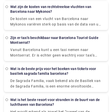
van Barcelona naar Calella neemt, duurt de reis 1
Wat zijn de kosten van rechtstreekse vluchten van
uur en 11 minuten en kost EUR 4,9. De busrit duurt 1
Barcelona naar Mykonos?
uur en 10 minuten en kost 9,5 euro. Met de taxi of
De kosten van een vlucht van Barcelona naar
transfer ben je in 50 minuten van Barcelona naar
Mykonos variëren sterk op basis van de data van uw
Calella, maar dat kost je minimaal 130 euro.
vakantie, seizoensinvloeden en lokale feestdagen.
Barcelona en Calella liggen 72 kilometer van elkaar
Het goedkoopste vliegticket dat beschikbaar is
(of 52 kilometer naar het centrum van Barcelona).
Zijn er taxi's beschikbaar naar Barcelona Tourist Guide
vanaf de luchthaven van Barcelona is echter £ 80.
Montserrat?
Vanuit Barcelona kunt u een taxi nemen naar
Montserrat. Er is echter geen wachtrij voor taxi's
nadat u in Montserrat bent aangekomen. U moet
contact opnemen met het privétransferbedrijf en
Wat is de beste prijs voor het boeken van tickets voor
een verzoek indienen om opgehaald te worden en u
basiliek sagrada familia barcelona?
terug te brengen naar Barcelona. En als u in
De Sagrada Familia, vaak bekend als de Basiliek van
Montserrat bent, vergeet dan niet te genieten van
de Sagrada Familia, is een enorme onvoltooide
het panoramische uitzicht op Catalonië. Omdat
rooms-katholieke kleine basiliek in Barcelona,
Montserrat buiten de stad en op het platteland ligt,
Catalonië, Spanje. Het werd gemaakt door Antoni
biedt het u ook een rustige en serene omgeving.
Wat is het beste resort voor stranden in de buurt van de
Gaudi (1852-1926), een prominente
luchthaven van Barcelona?
Spaans/Catalaanse architect, en staat nu op de
Het wordt erkend als zowel het "juweel van de