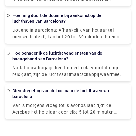
Spaanse steden, Spanje en kan deze rechtstreeks bij
uw hotel, appartement of woonplaats worden
Hoe lang duurt de douane bij aankomst op de
afgeleverd.
luchthaven van Barcelona?
Douane in Barcelona: Afhankelijk van het aantal
mensen in de rij, kan het 20 tot 30 minuten duren om
door de immigratie te komen. Dan moet je je koffers
halen, wat nog eens 20 minuten kan duren. Dan ga
Hoe benader ik de luchthavendiensten van de
je naar de douane voor wie niets aan te geven heeft,
bagageband van Barcelona?
dat duurt maar 5 minuten.
Nadat u uw bagage heeft ingecheckt voordat u op
reis gaat, zijn de luchtvaartmaatschappij waarmee u
vliegt en hun bagageafhandelingsbedrijf hiervoor
verantwoordelijk. Als u ontdekt dat uw bagage niet
dienstregeling van de bus naar de luchthaven van
op zijn bestemming is aangekomen, zou dit uw
barcelona
eerste aanloophaven moeten zijn. Zodra je bagage
Van 's morgens vroeg tot 's avonds laat rijdt de
hebt ingecheckt, zie je dat je bagage weg is. We
Aerobus het hele jaar door elke 5 tot 20 minuten
hebben allemaal het vreselijke gevoel ervaren de
(365 dagen per jaar), met een precieze frequentie
laatste persoon bij de bagageband te zijn, kijkend
die afhankelijk is van het tijdstip van de dag. Ook al
naar een enkele verkruimelde kartonnen doos die
is het een zondag of een feestdag, beide lijnen rijden
steeds maar rondging. De