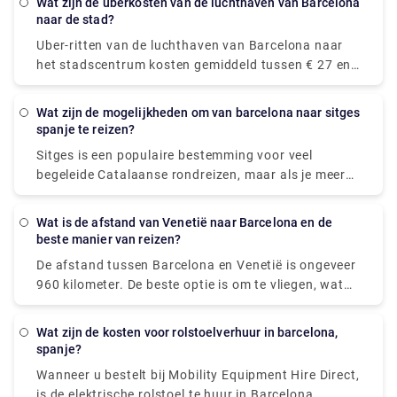
Wat zijn de uberkosten van de luchthaven van Barcelona
beperkingen voor hoe u rondreist. Rydeu heeft u
rijden treinen normaal gesproken met een
naar de stad?
gedekt met diensten variërend van informele meet-
vergelijkbare frequentie.
Uber-ritten van de luchthaven van Barcelona naar
and-greets tot unieke privéritten die geschikt zijn
het stadscentrum kosten gemiddeld tussen € 27 en
voor het voltooien van een verscheidenheid aan
€ 35, waardoor ze goedkoper zijn dan taxi's. Maar
activiteiten in de omgeving.
zelfs als u geld bespaart, zal het geen aanzienlijk
Wat zijn de mogelijkheden om van barcelona naar sitges
bedrag zijn. Onze meertalige chauffeurs bij Rydeu
spanje te reizen?
begroeten u met plezier bij de bagageband en helpen
Sitges is een populaire bestemming voor veel
u bij het verplaatsen van uw bezittingen naar de
begeleide Catalaanse rondreizen, maar als je meer
wachtende auto. Je wordt aangepast aan je rit
vrijheid wilt om te verkennen en meer tijd wilt
terwijl je binnen je budget blijft, en je zult
hebben om deze stad aan zee te waarderen, kun je
gemoedsrust hebben wetende dat je vervoer vooraf
Wat is de afstand van Venetië naar Barcelona en de
beter autorijden, de trein nemen of de bus nemen.
beste manier van reizen?
is geregeld en op je wacht wanneer je aankomt.
De trein is de snelste en handigste methode om
De afstand tussen Barcelona en Venetië is ongeveer
vanuit Barcelona naar Sitges te gaan, het duurt
960 kilometer. De beste optie is om te vliegen, wat
slechts 45 minuten en vermijdt het verkeer en de tijd
tussen €26 en €130 kost en 4u 41m duurt.
die wordt besteed aan het zoeken naar een
parkeerplaats.
Wat zijn de kosten voor rolstoelverhuur in barcelona,
spanje?
Wanneer u bestelt bij Mobility Equipment Hire Direct,
is de elektrische rolstoel te huur in Barcelona,