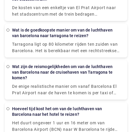
taxistandplaatsen bij zowel de cruisehaventerminals
is sinds de oprichting de nieuwste terminal van BCN
De kosten van een enkeltje van El Prat Airport naar
als de luchthaventerminals, waardoor het eenvoudig
Airport. Het is verantwoordelijk voor regionale
het stadscentrum met de trein bedragen
en handig is.
vluchten. De incheckbalies van Terminal 2B en
4,60€/5,44$. Met het T-casual vliegticket
Terminal 2C bevinden zich op de begane grond.
daarentegen kun je tien keer gebruik maken van het
Wat is de goedkoopste manier om van de luchthaven
Buiten is er een component voor grondtransport,
openbaar vervoer binnen zone 1 van Barcelona voor
van barcelona naar tarragona te reizen?
evenals verschillende autoverhuur en -diensten.
de prijs van € 11,35/13,42 $. Bovendien, als u
Tarragona ligt op 80 kilometer rijden ten zuiden van
regelmatig gebruik wilt maken van het openbaar
Barcelona. Het is bereikbaar met een rechtstreekse
vervoer in Barcelona, kan de Hola Barcelona Travel
bus vanaf de luchthaven van Barcelona, wat zorgt
Pass interessant voor u zijn. En als u privévervoer
voor een eenvoudige en goedkope transfer. Een
nodig heeft, heeft Rydeu alles voor u geregeld, van
Wat zijn de reismogelijkheden om van de luchthaven
privépendeldienst naar de luchthaven is een
van Barcelona naar de cruisehaven van Tarragona te
informele meet-and-greetdiensten tot unieke
alternatief dat u kunt overwegen als u geen Spaans
komen?
privéreizen die geschikt zijn voor het voltooien van
verstaat en niet bekend bent met Barcelona. Zodra u
een verscheidenheid aan activiteiten in Barcelona.
De enige realistische manier om vanaf Barcelona El
uw reservering heeft gemaakt, wacht er iemand op u
Prat Airport naar de haven te komen is per taxi of
op Barcelona Airport om u naar uw hotel,
bus. Taxi's van de luchthaven van Barcelona naar de
appartement of andere accommodatie te
haven duren normaal gesproken ongeveer 15
Hoeveel tijd kost het om van de luchthaven van
begeleiden.
minuten, en het tarief is vastgesteld op €39 inclusief
Barcelona naar het hotel te reizen?
alle toeslagen. Bustransit naar de haven
Het duurt ongeveer 1 uur en 16 meter om van
daarentegen is alleen mogelijk via een bus en
Barcelona Airport (BCN) naar W Barcelona te rijden
metrolink. De totale reistijd met deze techniek is