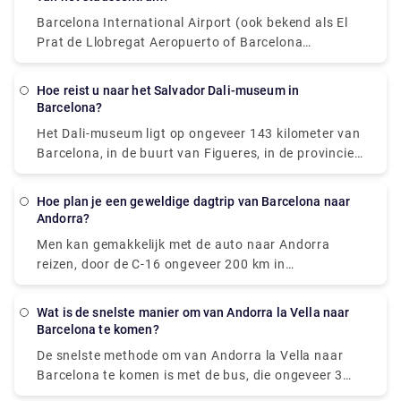
Antoni Gaudi, zoals Casa Batlló, La Sagrada Familia
Barcelona International Airport (ook bekend als El
en Park Güell, zullen je dag goed beginnen. Pak een
Prat de Llobregat Aeropuerto of Barcelona
hapje op de levendige Boqueria-markt, leun
Aeroport) ligt 13 kilometer ten zuiden van het
achterover en ontspan op het zand van het strand
stadscentrum. De gebruikelijke afkorting voor een
van La Barceloneta met een koude cerveza (bier) in
Hoe reist u naar het Salvador Dali-museum in
luchthaven in barcelona is (BCN). Men kan deze
Barcelona?
de hand terwijl u het mediterrane landschap
afkorting gebruiken bij het maken van boekingen.
bewondert. Ga na een klein dutje naar Las Ramblas
Het Dali-museum ligt op ongeveer 143 kilometer van
of de Gotische wijk om de avond te zien. Als je een
Barcelona, in de buurt van Figueres, in de provincie
voetballiefhebber bent, moet je een bezoek brengen
Girona. Na het Prado is het Dali-museum het op één
aan Camp Nou Stadium, de thuisbasis van FC
na meest bezochte museum van Spanje. Het duurt
Hoe plan je een geweldige dagtrip van Barcelona naar
Barcelona. En als je daarvoor een rit moet boeken,
ongeveer 2 uur om het Dali Museum met de auto te
Andorra?
kun je contact met ons opnemen als Rydeu.
bereiken. En als je daarvoor een rit moet boeken,
Men kan gemakkelijk met de auto naar Andorra
kun je contact met ons opnemen als Rydeu.
reizen, door de C-16 ongeveer 200 km in
noordwestelijke richting te nemen. Het duurt
ongeveer 2:45 uur om Andorra vanuit Barcelona te
Wat is de snelste manier om van Andorra la Vella naar
bereiken. Vergeet niet om een van de drie nationale
Barcelona te komen?
parken van Andorra te wandelen terwijl je daar bent.
De snelste methode om van Andorra la Vella naar
Een groot deel van het land wordt bedekt door de
Barcelona te komen is met de bus, die ongeveer 3
Madriu-Perafita-Claror, Valls del Comapedrosa en
uur en 15 minuten duurt.