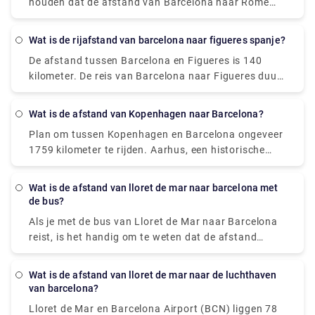
houden dat de afstand van Barcelona naar Rome
met de trein ongeveer 859 km is.
Wat is de rijafstand van barcelona naar figueres spanje?
De afstand tussen Barcelona en Figueres is 140
kilometer. De reis van Barcelona naar Figueres duurt
ongeveer 1 uur en 28 meter.
Wat is de afstand van Kopenhagen naar Barcelona?
Plan om tussen Kopenhagen en Barcelona ongeveer
1759 kilometer te rijden. Aarhus, een historische
stad aan de oostkust van Jutland (het westelijke
schiereiland van Denemarken), is een van de meest
Wat is de afstand van lloret de mar naar barcelona met
populaire dagtochten vanuit Kopenhagen.
de bus?
Als je met de bus van Lloret de Mar naar Barcelona
reist, is het handig om te weten dat de afstand
tussen de twee steden ongeveer 66 kilometer is.
Bezoek gerust onze website - rydeu! - om een
Wat is de afstand van lloret de mar naar de luchthaven
stressvrije reiservaring te hebben met eenvoud en
van barcelona?
gemak van ophalen en afzetten met premium
Lloret de Mar en Barcelona Airport (BCN) liggen 78
privévervoer.