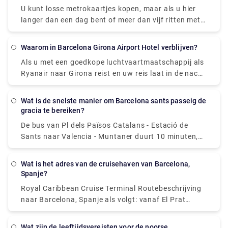
U kunt losse metrokaartjes kopen, maar als u hier
langer dan een dag bent of meer dan vijf ritten met
de metro of bussen wilt maken, is het T-Casual-
kaartje aan te raden. Overweeg de Barcelona Card
Waarom in Barcelona Girona Airport Hotel verblijven?
als u een onbeperkt aantal reizen met het openbaar
Als u met een goedkope luchtvaartmaatschappij als
vervoer wilt voor de duur van uw vakantie en wilt
Ryanair naar Girona reist en uw reis laat in de nacht
besparen op activiteiten. Het kan u veel tijd en geld
aankomt, wilt u misschien in een handig hotel in de
besparen bij het kopen van tickets.
buurt van de luchthaven van Girona verblijven om de
Wat is de snelste manier om Barcelona sants passeig de
volgende dag een frisse start te hebben. Er is één
gracia te bereiken?
hotel op de luchthaven van Girona dat goedkope en
De bus van Pl dels Països Catalans - Estació de
gemakkelijke accommodatie biedt. Het hotel ligt op
Sants naar Valencia - Muntaner duurt 10 minuten,
een paar minuten lopen van de luchthaven van
inclusief transfers, en rijdt elke 15 minuten. Tmb-
Girona, waardoor het een fijne plek is om uit te
busdiensten van station Barcelona Sants naar
rusten als u alleen schone en goedkope
Wat is het adres van de cruisehaven van Barcelona,
Passeig de Gràcia vertrekken vanaf station Pl dels
Spanje?
accommodatie voor de nacht nodig heeft.
Països Catalans - Estació de Sants.
Royal Caribbean Cruise Terminal Routebeschrijving
naar Barcelona, Spanje als volgt: vanaf El Prat
International Airport (BCN) naar het dok (10 mijl,
ongeveer 40 minuten): verlaat de luchthaven en rijd
Wat zijn de leeftijdsvereisten voor de noorse