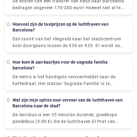
De kosten van een transfer van Reus naar Barcelona
deur tot deur: de privétransfer brengt u rechtstreeks
bedragen ongeveer 170-200 euro! Hoewel niet al te
naar de deur van uw hotel voor totale gemoedsrust.
erg als je met een groep van drie of vier bent, en ze
Kijk voor meer informatie over het boeken van
zijn gemakkelijk bereikbaar vanaf de
transfers op Rydeu!
Hoeveel zijn de taxiprijzen op de luchthaven van
taxistandplaats van de luchthaven.
Barcelona?
Een taxirit van het vliegveld naar het stadscentrum
kost doorgaans tussen de €30 en €35. Er wordt ook
een prijs van € 1 per stuk bagage in de koffer in
rekening gebracht, evenals een servicetoeslag van €
Hoe kom ik aan kaartjes voor de sagrada familia
3,10. Taxi's vanaf BCN Airport kosten minimaal €20.
barcelona?
De kosten van een taxi van het vliegveld naar het
De metro is het handigste vervoermiddel naar de
stadscentrum worden geschat op tussen de €30 en
kathedraal. Het station 'Sagrada Familia' is te
€39.
vinden op zowel metrolijnen 2 als 5. Je komt aan bij
de passiegevel van de heilige tempel als je dit
Wat zijn mijn opties voor vervoer van de luchthaven van
station verlaat. Zowel de ingang als het loket
Barcelona naar de stad?
bevinden zich aan deze zijde.
De Aerobus is een 35 minuten durende, goedkope
pendelbus (5,90 €) die de luchthaven El Prat van
Barcelona (Terminals 1 en 2) verbindt met het
stadscentrum (Place de Catalunya). De route heeft