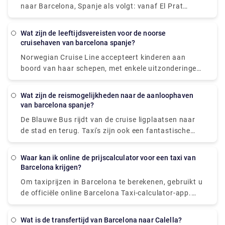
naar Barcelona, Spanje als volgt: vanaf El Prat
International Airport (BCN) naar het dok (10 mijl,
ongeveer 40 minuten): verlaat de luchthaven en rijd
Wat zijn de leeftijdsvereisten voor de noorse
naar Barcelona City. Eenmaal daar, volg de Ronda
cruisehaven van barcelona spanje?
Litoral Highway naar de afrit PUERTO. Sla rechtsaf
Norwegian Cruise Line accepteert kinderen aan
en volg dan de borden met PUERTO.
boord van haar schepen, met enkele uitzonderingen
voor pasgeborenen en zwangere vrouwen. Volgens
Norwegian moet minstens één persoon in elke
Wat zijn de reismogelijkheden naar de aanloophaven
transferin 21 jaar of ouder zijn. Uw leeftijd op de
van barcelona spanje?
dag van vertrek wordt normaal gesproken
De Blauwe Bus rijdt van de cruise ligplaatsen naar
beschouwd als uw leeftijd voor de duur van de reis.
de stad en terug. Taxi's zijn ook een fantastische
optie om door de stad te reizen. Anders is wandelen
een goede keuze, vooral in oude buurten zoals Las
Waar kan ik online de prijscalculator voor een taxi van
Ramblas, waar mensen de weg domineren. Als u
Barcelona krijgen?
verder weg wilt reizen, vermijd dan het huren van
Om taxiprijzen in Barcelona te berekenen, gebruikt u
een auto. De metro, bussen, treinen, kabelbanen en
de officiële online Barcelona Taxi-calculator-app.
transferwagens hebben een uitstekend netwerk en
Het schat de kosten van een taxirit in Barcelona
tickets zijn geldig voor alle vervoerswijzen.
onder normale verkeersomstandigheden in de
Wat is de transfertijd van Barcelona naar Calella?