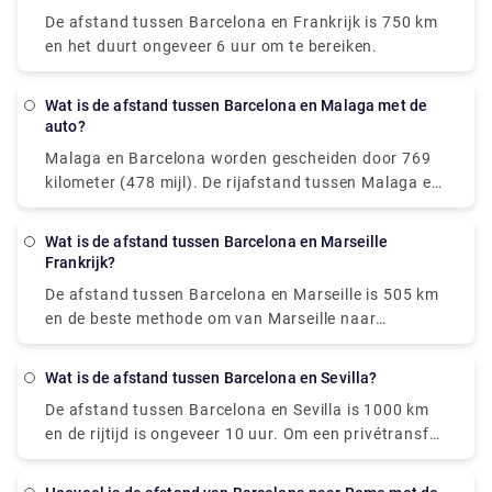
de luchthaven nemen. Als gevolg hiervan kan de reis
De afstand tussen Barcelona en Frankrijk is 750 km
tot 2 uur duren, waardoor de trein een ongeschikt
en het duurt ongeveer 6 uur om te bereiken.
vervoermiddel is.
Wat is de afstand tussen Barcelona en Malaga met de
auto?
Malaga en Barcelona worden gescheiden door 769
kilometer (478 mijl). De rijafstand tussen Malaga en
Barcelona is daarentegen 999 kilometer (621 mijl).
Wat is de afstand tussen Barcelona en Marseille
Frankrijk?
De afstand tussen Barcelona en Marseille is 505 km
en de beste methode om van Marseille naar
Barcelona te gaan is met het vliegtuig, dat 2 uur en
15 minuten duurt en tussen de 7,0 en 150 pond
Wat is de afstand tussen Barcelona en Sevilla?
kost.
De afstand tussen Barcelona en Sevilla is 1000 km
en de rijtijd is ongeveer 10 uur. Om een privétransfer
te boeken, kom vandaag nog naar Rydeu!