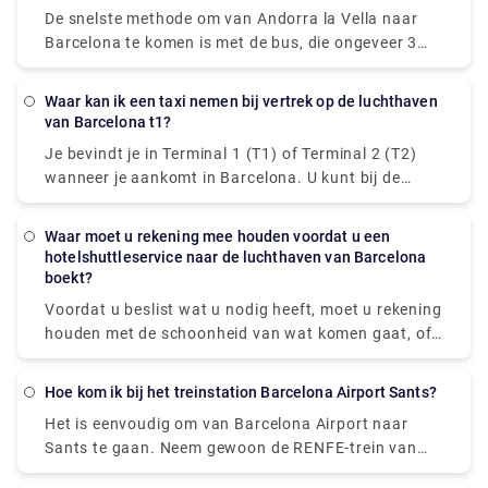
vertrekt via bagageband. Bij Rydeu zijn we
adelaars, reeën en lammergieren. Voor gemakkelijke
De snelste methode om van Andorra la Vella naar
gespecialiseerd in privétransfers naar de luchthaven
en vlotte autoritten, denk niet twee keer na voordat
Barcelona te komen is met de bus, die ongeveer 3
van Barcelona met deskundige chauffeurs en
u Rydeu.com bezoekt!
uur en 15 minuten duurt.
hoogwaardige voertuigen. Vermijd lange taxilijnen
op de luchthaven door uw transfer naar Barcelona
Waar kan ik een taxi nemen bij vertrek op de luchthaven
van Barcelona t1?
te reserveren met behulp van ons duidelijke en
gebruiksvriendelijke boekingssysteem. Uw chauffeur
Je bevindt je in Terminal 1 (T1) of Terminal 2 (T2)
zal u op de ontmoetingsplaats begroeten met een
wanneer je aankomt in Barcelona. U kunt bij de
bord met uw naam en u veilig en comfortabel naar
taxi's komen door de wegwijzer naar het transport-
uw bestemming brengen.
en taxigebied te volgen, die prominent in
Waar moet u rekening mee houden voordat u een
verschillende talen en met een auto-/buspictogram
hotelshuttleservice naar de luchthaven van Barcelona
wordt aangegeven, nadat u bent aangekomen en
boekt?
door de bagageband bent gegaan. Er zijn
Voordat u beslist wat u nodig heeft, moet u rekening
verschillende mogelijkheden als u vooraf een
houden met de schoonheid van wat komen gaat, of
privétransfer of shuttleservice wilt boeken om u op
het nu gaat om een eenvoudige aflevering naar een
te halen van de luchthaven. Bij Rydeu zijn we trots
buurt die u van dichtbij wilt zien of een privétransfer
Hoe kom ik bij het treinstation Barcelona Airport Sants?
op onze tweetalige chauffeurs die u zullen
om het hele gezin naar Tibidabo Amusement Park te
begroeten bij de bagageband en u helpen uw spullen
Het is eenvoudig om van Barcelona Airport naar
vervoeren om klassiek te ervaren rijdt. Verken het
naar de wachtende auto te brengen. Afhankelijk van
Sants te gaan. Neem gewoon de RENFE-trein van
uitgestrekte natuurpark Serra de Collserola met een
uw budget, wordt u aangepast aan uw rit en kunt u
Barcelona Airport naar Estació de Sants (algemeen
gecharterde bus, of boek een sedan om romantiek