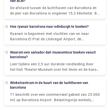
van BCN?
namen geldig zijn, is de ene in het Spaans en de
Je zult meteen de rust van de bergoase om je heen
andere in het Catalaans.
De afstand tussen de luchthaven van Barcelona en
voelen, en je zult een paar geweldige uren genieten
de pier van Barcelona is ongeveer 15,3 kilometer. Bij
van deze retraite met onze ervaren gids en je eigen
een overstap duurt dit ongeveer twintig minuten.
vrije tijd. Combineer een bezoek aan een of alle
Veel cruisemaatschappijen raden dit aan als de
andere hieronder genoemde sites voor een volledig
Hoe ryanair barcelona naar edinburgh te boeken?
handigste methode om van en naar de luchthaven
meeslepende ervaring.
Ryanair is begonnen met vluchten van en naar
naar uw schip te gaan. Bezoek Rydeu vandaag nog
Barcelona El Prat de Llobregat Airport, de
om een transfer te boeken voor een gemakkelijke en
belangrijkste luchthaven van de stad. Ryan Air
comfortabele reis!
daarentegen vertrekt vanaf Terminal 2 in Barcelona.
Waarom een salvador dali museumtour boeken vanuit
barcelona?
Leer tijdens een 2,5 uur durende rondleiding door
het Dali Theater-Museum over het leven en de kunst
van de beroemdste surrealistische schilder van
Spanje, Salvador Dali. Als een goed opgeleide lokale
winkelcentrum in de buurt van de luchthaven van
gids de betekenis van zijn schilderijen aan de muren
barcelona
van het museum in Figueres, de geboorteplaats van
T1 beschikt over een commercieel gebied van 25.000
de kunstenaar, uitlegt, kun je ze bewonderen. Verken
m2 op Barcelona Airport. Belastingvrije winkels,
de 1500 kunstwerken die te zien zijn in het theater
grote restaurantketens, fastfoodrestaurants, luxe
en museum, dat het werk van Dal eert sinds de