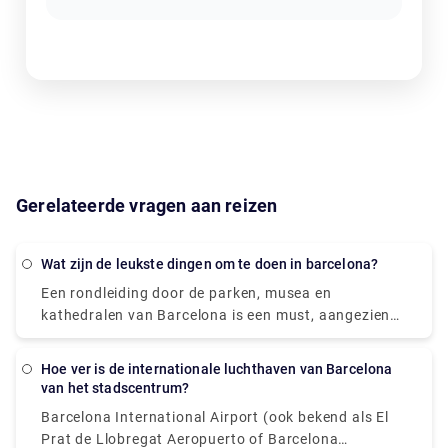
Gerelateerde vragen aan reizen
Wat zijn de leukste dingen om te doen in barcelona?
Een rondleiding door de parken, musea en
kathedralen van Barcelona is een must, aangezien
de stad een aantal van de meest unieke en
intrigerende architectuur ter wereld bezit.
Hoe ver is de internationale luchthaven van Barcelona
Rondleidingen door de kleurrijke gebouwen van
van het stadscentrum?
Antoni Gaudi, zoals Casa Batlló, La Sagrada Familia
Barcelona International Airport (ook bekend als El
en Park Güell, zullen je dag goed beginnen. Pak een
Prat de Llobregat Aeropuerto of Barcelona
hapje op de levendige Boqueria-markt, leun