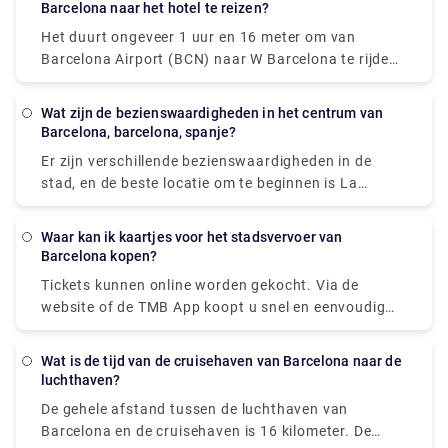
minuten, en het tarief is vastgesteld op €39 inclusief
Barcelona naar het hotel te reizen?
alle toeslagen. Bustransit naar de haven
Het duurt ongeveer 1 uur en 16 meter om van
daarentegen is alleen mogelijk via een bus en
Barcelona Airport (BCN) naar W Barcelona te rijden
metrolink. De totale reistijd met deze techniek is
via Zona Universitària en Drassanes. Als alternatief
ongeveer 45 minuten en de ticketkosten bedragen €
kunt u een bus nemen vanaf Barcelona Airport
5,90 (Aerobus-tarief) + € 2,20. (metrotarief). Bussen
Wat zijn de bezienswaardigheden in het centrum van
(BCN) naar W Barcelona via Pl. Catalunya -
Barcelona, barcelona, spanje?
rijden vanaf de luchthaven van 5.35 uur tot 01.00
Fontanella, Pl Catalunya - Portal de l'angel en Pg
uur.
Er zijn verschillende bezienswaardigheden in de
Joan de Borbó - Moll de Catalunya in ongeveer 1 uur
stad, en de beste locatie om te beginnen is La
en 9 meter. trein operators
Rambla, of je nu geïnteresseerd bent in
geschiedenis, kunst of architectuur. Toeristen reizen
Waar kan ik kaartjes voor het stadsvervoer van
naar deze straat om de spectaculaire kathedralen
Barcelona kopen?
en huizen te bekijken, evenals de galerijen en
Tickets kunnen online worden gekocht. Via de
theaters, die allemaal zijn ontworpen in de
website of de TMB App koopt u snel en eenvoudig
modernistische stijl. Andere juweeltjes die u gezien
tickets en reiskaarten. Als je een kaartje koopt, krijg
moet hebben, zijn verschillende vreemde en
je een afhaalcode op de website of applicatiepagina,
verbazingwekkende Antoni Gaudi-structuren die
Wat is de tijd van de cruisehaven van Barcelona naar de
evenals per e-mail. U moet vervolgens naar een
luchthaven?
waarschijnlijk zullen inspireren, zoals de Basilica de
metronetwerkdistributiemachine gaan en de code
la Sagrada Familia en La Pedrera, waar ook een
De gehele afstand tussen de luchthaven van
invoeren om het ticket af te drukken en op te halen.
museum is gevestigd dat is gewijd aan het werk van
Barcelona en de cruisehaven is 16 kilometer. De
Als je je ticket nog niet hebt opgehaald, kun je deze
de architect.