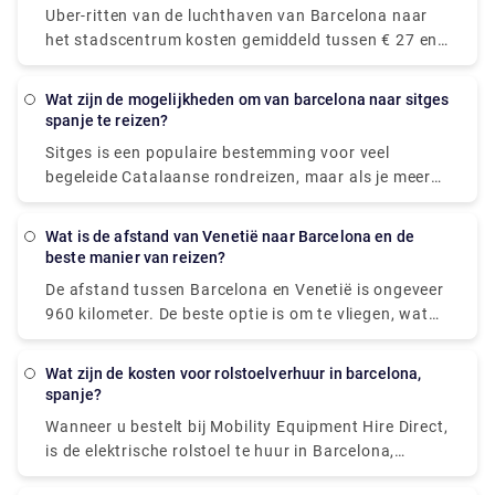
vergelijkbare frequentie.
Uber-ritten van de luchthaven van Barcelona naar
and-greets tot unieke privéritten die geschikt zijn
het stadscentrum kosten gemiddeld tussen € 27 en
voor het voltooien van een verscheidenheid aan
€ 35, waardoor ze goedkoper zijn dan taxi's. Maar
activiteiten in de omgeving.
zelfs als u geld bespaart, zal het geen aanzienlijk
Wat zijn de mogelijkheden om van barcelona naar sitges
bedrag zijn. Onze meertalige chauffeurs bij Rydeu
spanje te reizen?
begroeten u met plezier bij de bagageband en helpen
Sitges is een populaire bestemming voor veel
u bij het verplaatsen van uw bezittingen naar de
begeleide Catalaanse rondreizen, maar als je meer
wachtende auto. Je wordt aangepast aan je rit
vrijheid wilt om te verkennen en meer tijd wilt
terwijl je binnen je budget blijft, en je zult
hebben om deze stad aan zee te waarderen, kun je
gemoedsrust hebben wetende dat je vervoer vooraf
Wat is de afstand van Venetië naar Barcelona en de
beter autorijden, de trein nemen of de bus nemen.
beste manier van reizen?
is geregeld en op je wacht wanneer je aankomt.
De trein is de snelste en handigste methode om
De afstand tussen Barcelona en Venetië is ongeveer
vanuit Barcelona naar Sitges te gaan, het duurt
960 kilometer. De beste optie is om te vliegen, wat
slechts 45 minuten en vermijdt het verkeer en de tijd
tussen €26 en €130 kost en 4u 41m duurt.
die wordt besteed aan het zoeken naar een
parkeerplaats.
Wat zijn de kosten voor rolstoelverhuur in barcelona,
spanje?
Wanneer u bestelt bij Mobility Equipment Hire Direct,
is de elektrische rolstoel te huur in Barcelona,
Spaanse steden, Spanje en kan deze rechtstreeks bij