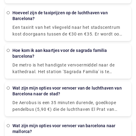
erg als je met een groep van drie of vier bent, en ze
Kijk voor meer informatie over het boeken van
zijn gemakkelijk bereikbaar vanaf de
transfers op Rydeu!
Hoeveel zijn de taxiprijzen op de luchthaven van
taxistandplaats van de luchthaven.
Barcelona?
Een taxirit van het vliegveld naar het stadscentrum
kost doorgaans tussen de €30 en €35. Er wordt ook
een prijs van € 1 per stuk bagage in de koffer in
rekening gebracht, evenals een servicetoeslag van €
Hoe kom ik aan kaartjes voor de sagrada familia
3,10. Taxi's vanaf BCN Airport kosten minimaal €20.
barcelona?
De kosten van een taxi van het vliegveld naar het
De metro is het handigste vervoermiddel naar de
stadscentrum worden geschat op tussen de €30 en
kathedraal. Het station 'Sagrada Familia' is te
€39.
vinden op zowel metrolijnen 2 als 5. Je komt aan bij
de passiegevel van de heilige tempel als je dit
Wat zijn mijn opties voor vervoer van de luchthaven van
station verlaat. Zowel de ingang als het loket
Barcelona naar de stad?
bevinden zich aan deze zijde.
De Aerobus is een 35 minuten durende, goedkope
pendelbus (5,90 €) die de luchthaven El Prat van
Barcelona (Terminals 1 en 2) verbindt met het
stadscentrum (Place de Catalunya). De route heeft
wat zijn mijn opties voor vervoer van barcelona naar
drie haltes: Pla Espanya, Gran Via-Urgell en Pl
mallorca?