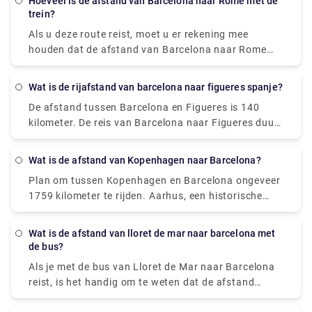
Hoeveel is de afstand van Barcelona naar Rome met de
trein?
Als u deze route reist, moet u er rekening mee
houden dat de afstand van Barcelona naar Rome
met de trein ongeveer 859 km is.
Wat is de rijafstand van barcelona naar figueres spanje?
De afstand tussen Barcelona en Figueres is 140
kilometer. De reis van Barcelona naar Figueres duurt
ongeveer 1 uur en 28 meter.
Wat is de afstand van Kopenhagen naar Barcelona?
Plan om tussen Kopenhagen en Barcelona ongeveer
1759 kilometer te rijden. Aarhus, een historische
stad aan de oostkust van Jutland (het westelijke
schiereiland van Denemarken), is een van de meest
Wat is de afstand van lloret de mar naar barcelona met
populaire dagtochten vanuit Kopenhagen.
de bus?
Als je met de bus van Lloret de Mar naar Barcelona
reist, is het handig om te weten dat de afstand
tussen de twee steden ongeveer 66 kilometer is.