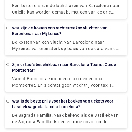
metropoolregio op basis van de huidige taxitarieven
Een korte reis van de luchthaven van Barcelona naar
van Barcelona.
Calella kan worden gemaakt met een van de drie
opties: trein, bus of taxi (transfer). Als u de sneltrein
van Barcelona naar Calella neemt, duurt de reis 1
Wat zijn de kosten van rechtstreekse vluchten van
uur en 11 minuten en kost EUR 4,9. De busrit duurt 1
Barcelona naar Mykonos?
uur en 10 minuten en kost 9,5 euro. Met de taxi of
De kosten van een vlucht van Barcelona naar
transfer ben je in 50 minuten van Barcelona naar
Mykonos variëren sterk op basis van de data van uw
Calella, maar dat kost je minimaal 130 euro.
vakantie, seizoensinvloeden en lokale feestdagen.
Barcelona en Calella liggen 72 kilometer van elkaar
Het goedkoopste vliegticket dat beschikbaar is
(of 52 kilometer naar het centrum van Barcelona).
Zijn er taxi's beschikbaar naar Barcelona Tourist Guide
vanaf de luchthaven van Barcelona is echter £ 80.
Montserrat?
Vanuit Barcelona kunt u een taxi nemen naar
Montserrat. Er is echter geen wachtrij voor taxi's
nadat u in Montserrat bent aangekomen. U moet
contact opnemen met het privétransferbedrijf en
Wat is de beste prijs voor het boeken van tickets voor
een verzoek indienen om opgehaald te worden en u
basiliek sagrada familia barcelona?
terug te brengen naar Barcelona. En als u in
De Sagrada Familia, vaak bekend als de Basiliek van
Montserrat bent, vergeet dan niet te genieten van
de Sagrada Familia, is een enorme onvoltooide
het panoramische uitzicht op Catalonië. Omdat
rooms-katholieke kleine basiliek in Barcelona,
Montserrat buiten de stad en op het platteland ligt,