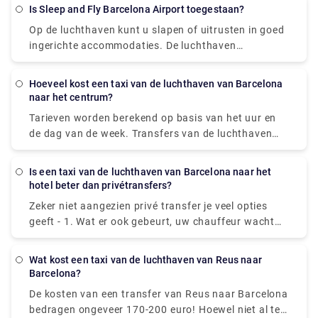
mode- en accessoirewinkels en zelfs spa- en
opening in 1974. Het museum, dat werd gebouwd
Is Sleep and Fly Barcelona Airport toegestaan?
wellnessfaciliteiten zijn beschikbaar om u te helpen
op de ruïnes van het oude stadstheater van
Op de luchthaven kunt u slapen of uitrusten in goed
ontspannen terwijl u wacht.
Figueres, wordt beschouwd als een van Dal's laatste
ingerichte accommodaties. De luchthaven
grote werken van kunst.
Barcelona-El Prat biedt urenlang aantrekkelijke en
eigentijdse roomservice, volledig voorbereid om te
Hoeveel kost een taxi van de luchthaven van Barcelona
slapen of een paar uur comfortabel te ontspannen
naar het centrum?
terwijl u wacht op uw reis.
Tarieven worden berekend op basis van het uur en
de dag van de week. Transfers van de luchthaven
van Barcelona naar het centrum kosten gemiddeld
ongeveer 25,00-30,00 €. We raden u echter aan om
Is een taxi van de luchthaven van Barcelona naar het
een privéluchthavenvervoer te boeken, aangezien dit
hotel beter dan privétransfers?
verschillende voordelen heeft, waaronder snel online
Zeker niet aangezien privé transfer je veel opties
boeken, geen verborgen kosten, een groot
geeft - 1. Wat er ook gebeurt, uw chauffeur wacht
wagenpark, Engelssprekende deskundige
op u. 2. Waarde: Profiteer van een hoogwaardige
chauffeurs, een verscheidenheid aan
transferservice tegen verrassend redelijke kosten. 3.
betalingsmethoden en nog veel meer.
Wat kost een taxi van de luchthaven van Reus naar
Snelheid: de privétransfer brengt u snel naar uw
Barcelona?
locatie, zonder wachtrijen of vertragingen. 4. Van
De kosten van een transfer van Reus naar Barcelona
deur tot deur: de privétransfer brengt u rechtstreeks
bedragen ongeveer 170-200 euro! Hoewel niet al te
naar de deur van uw hotel voor totale gemoedsrust.