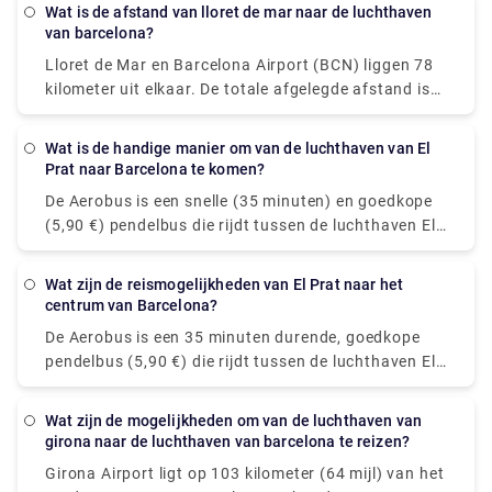
Bezoek gerust onze website - rydeu! - om een
Wat is de afstand van lloret de mar naar de luchthaven
stressvrije reiservaring te hebben met eenvoud en
van barcelona?
gemak van ophalen en afzetten met premium
Lloret de Mar en Barcelona Airport (BCN) liggen 78
privévervoer.
kilometer uit elkaar. De totale afgelegde afstand is
90,4 kilometer. Het boeken van een shuttle of
transfer van Lloret de Mar naar de luchthaven van
Wat is de handige manier om van de luchthaven van El
Barcelona is een uitstekend idee. Het is vooral
Prat naar Barcelona te komen?
populair onder reizigers die laat op de avond
De Aerobus is een snelle (35 minuten) en goedkope
vliegen. De transferrit naar de luchthaven van
(5,90 €) pendelbus die rijdt tussen de luchthaven El
Barcelona duurt ongeveer een uur en kost EUR 158.
Prat van Barcelona (Terminals 1 en 2) en het
U kunt privétransfers boeken voor een gemakkelijke
stadscentrum (Place de Catalunya). De route
en ontspannende service! Neem nu een kijkje bij
Wat zijn de reismogelijkheden van El Prat naar het
bestaat uit drie haltes op de belangrijkste locaties
centrum van Barcelona?
Rydeu!
van Barcelona: Pl Espanya, Gran Via-Urgell en Pl
De Aerobus is een 35 minuten durende, goedkope
Universitat. De Aerobus rijdt het hele jaar door, met
pendelbus (5,90 €) die rijdt tussen de luchthaven El
een vertrek om de 5 minuten. Houd er rekening mee
Prat (Terminals 1 en 2) en het stadscentrum van
dat er twee verschillende soorten Aerobus zijn: A1
Barcelona (Place de Catalunya). Drie grote stations
en A2. De eerste bevindt zich aan het begin van
Wat zijn de mogelijkheden om van de luchthaven van
in Barcelona zijn inbegrepen op de route: Pl
girona naar de luchthaven van barcelona te reizen?
Terminal 1, terwijl de tweede zich aan het begin van
Espanya, Gran Via-Urgell en Pl Universitat. De
Terminal 2 bevindt. Dit is een belangrijk onderscheid
Girona Airport ligt op 103 kilometer (64 mijl) van het
Aerobus is het hele jaar beschikbaar, met een pauze
om te onthouden, vooral wanneer u terugkeert,