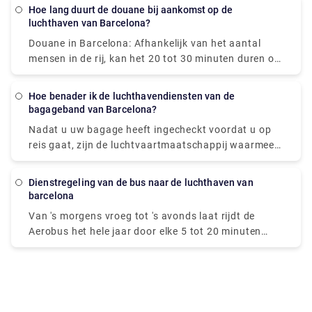
uw hotel, appartement of woonplaats worden
Hoe lang duurt de douane bij aankomst op de
afgeleverd.
luchthaven van Barcelona?
Douane in Barcelona: Afhankelijk van het aantal
mensen in de rij, kan het 20 tot 30 minuten duren om
door de immigratie te komen. Dan moet je je koffers
halen, wat nog eens 20 minuten kan duren. Dan ga
Hoe benader ik de luchthavendiensten van de
je naar de douane voor wie niets aan te geven heeft,
bagageband van Barcelona?
dat duurt maar 5 minuten.
Nadat u uw bagage heeft ingecheckt voordat u op
reis gaat, zijn de luchtvaartmaatschappij waarmee u
vliegt en hun bagageafhandelingsbedrijf hiervoor
verantwoordelijk. Als u ontdekt dat uw bagage niet
dienstregeling van de bus naar de luchthaven van
op zijn bestemming is aangekomen, zou dit uw
barcelona
eerste aanloophaven moeten zijn. Zodra je bagage
Van 's morgens vroeg tot 's avonds laat rijdt de
hebt ingecheckt, zie je dat je bagage weg is. We
Aerobus het hele jaar door elke 5 tot 20 minuten
hebben allemaal het vreselijke gevoel ervaren de
(365 dagen per jaar), met een precieze frequentie
laatste persoon bij de bagageband te zijn, kijkend
die afhankelijk is van het tijdstip van de dag. Ook al
naar een enkele verkruimelde kartonnen doos die
is het een zondag of een feestdag, beide lijnen rijden
steeds maar rondging. De
volgens dezelfde dienstregeling.
bagageafhandelingsbedrijven zijn gunstig