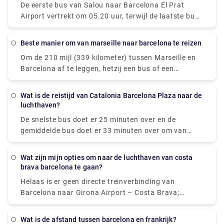
De eerste bus van Salou naar Barcelona El Prat
universiteitssteden met verbluffende architectuur en
Airport vertrekt om 05.20 uur, terwijl de laatste bus
een bloeiend studentenleven, wat ze op zichzelf al
om 16.30 uur vertrekt. Online kunt u de meest
geweldige toeristische attracties maken, maar ze
actuele busdienstregelingen van Salou naar
beste manier om van marseille naar barcelona te reizen
zullen je geen tijd besparen. Als je niet langs de
Barcelona El Prat Airport vinden en de ideale tijd
route wilt stoppen, is vliegen zeker de beste optie.
Om de 210 mijl (339 kilometer) tussen Marseille en
reserveren om de bus te nemen voor deze reis. U
Barcelona af te leggen, hetzij een bus of een
kunt ook privétransfers boeken voor een
vliegtuig. Als tijd essentieel is, is een vlucht met een
gemakkelijke en ontspannende service! Neem nu een
gemiddelde lengte van 1 uur en 5 minuten het beste
kijkje bij Rydeu!
Wat is de reistijd van Catalonia Barcelona Plaza naar de
alternatief; als de kosten belangrijker zijn, is een bus
luchthaven?
met tarieven vanaf $ 20 (€ 17) de beste optie.
De snelste bus doet er 25 minuten over en de
Flixbus of Vueling zijn twee van de meest populaire
gemiddelde bus doet er 33 minuten over om van
reisorganisaties die deze service aanbieden. Vanuit
Plaça Catalunya naar Barcelona Airport (BCN) te
Marseille kunnen reizigers een rechtstreekse bus of
komen. De busdienst van Plaça Catalunya naar
vliegtuig naar Barcelona nemen.
Wat zijn mijn opties om naar de luchthaven van costa
Barcelona Airport rijdt meerdere keren per dag
brava barcelona te gaan?
(BCN). In het weekend en op feestdagen kunnen de
Helaas is er geen directe treinverbinding van
reistijden langer zijn.
Barcelona naar Girona Airport – Costa Brava;
daarom moet u eerst naar het stadscentrum van
Girona reizen en vervolgens een bus of transfer naar
Wat is de afstand tussen barcelona en frankrijk?