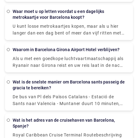
totale reistijd met een auto is over het algemeen
code opzoeken in je persoonlijke ruimte onder 'Mijn
ongeveer 15 minuten.
tickets'.
Waar moet u op letten voordat u een dagelijks
metrokaartje voor Barcelona koopt?
U kunt losse metrokaartjes kopen, maar als u hier
langer dan een dag bent of meer dan vijf ritten met
de metro of bussen wilt maken, is het T-Casual-
kaartje aan te raden. Overweeg de Barcelona Card
Waarom in Barcelona Girona Airport Hotel verblijven?
als u een onbeperkt aantal reizen met het openbaar
Als u met een goedkope luchtvaartmaatschappij als
vervoer wilt voor de duur van uw vakantie en wilt
Ryanair naar Girona reist en uw reis laat in de nacht
besparen op activiteiten. Het kan u veel tijd en geld
aankomt, wilt u misschien in een handig hotel in de
besparen bij het kopen van tickets.
buurt van de luchthaven van Girona verblijven om de
Wat is de snelste manier om Barcelona sants passeig de
volgende dag een frisse start te hebben. Er is één
gracia te bereiken?
hotel op de luchthaven van Girona dat goedkope en
De bus van Pl dels Països Catalans - Estació de
gemakkelijke accommodatie biedt. Het hotel ligt op
Sants naar Valencia - Muntaner duurt 10 minuten,
een paar minuten lopen van de luchthaven van
inclusief transfers, en rijdt elke 15 minuten. Tmb-
Girona, waardoor het een fijne plek is om uit te
busdiensten van station Barcelona Sants naar
rusten als u alleen schone en goedkope
Wat is het adres van de cruisehaven van Barcelona,
Passeig de Gràcia vertrekken vanaf station Pl dels
Spanje?
accommodatie voor de nacht nodig heeft.
Països Catalans - Estació de Sants.
Royal Caribbean Cruise Terminal Routebeschrijving