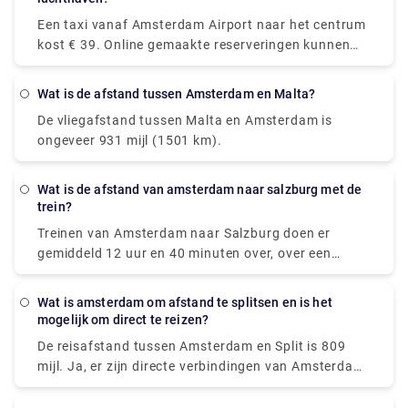
stappen op de route, omdat er directe treinen
Een taxi vanaf Amsterdam Airport naar het centrum
beschikbaar zijn. U neemt de Nederlanse
kost € 39. Online gemaakte reserveringen kunnen
Spoorwegen (NS) trein naar Den Haag Mariahoeve.
tot 55 € kosten. Er kunnen echter extra kosten van
Als belangrijkste spoorvervoerder van Nederland
toepassing zijn, met name voor bagage, 's avonds
zijn alle treinen modern en hebben ze prettige
Wat is de afstand tussen Amsterdam en Malta?
laat rijden en reizen op feestdagen.
zitplaatsen. Treinkaartjes van Amsterdam Schiphol
De vliegafstand tussen Malta en Amsterdam is
Airport naar Den Haag Mariahoeve beginnen bij €
ongeveer 931 mijl (1501 km).
8,40 wanneer ze vooraf worden gekocht, wat
goedkoper kan zijn dan ze op de reisdag te kopen.
Wat is de afstand van amsterdam naar salzburg met de
trein?
Treinen van Amsterdam naar Salzburg doen er
gemiddeld 12 uur en 40 minuten over, over een
afstand van 771 km. Er zijn directe treindiensten
beschikbaar. Terwijl het gemiddelde treinkaartje
Wat is amsterdam om afstand te splitsen en is het
voor deze route ongeveer $ 60 (€ 51) kost, kost het
mogelijk om direct te reizen?
goedkoopste treinkaartje slechts $ 44 (€ 38). De
De reisafstand tussen Amsterdam en Split is 809
meeste passagiers reizen vanaf Amsterdam
mijl. Ja, er zijn directe verbindingen van Amsterdam
Centraal en komen aan in Salzburg HbF.
naar Split met de volgende reisorganisaties: U kunt
rechtstreekse bussen vinden met. U kunt