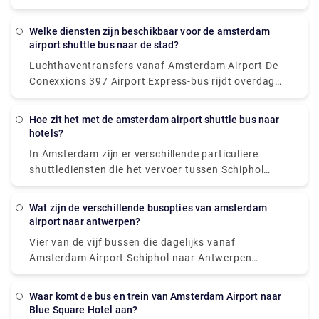
je door Amsterdam te verplaatsen, omdat ze
paspoortcontrole, die zich bovenaan pier D bevindt.
ondergronds lopen en het verkeer in deze overvolle
Voor snelle verbindingen is er een fast track lane.
Welke diensten zijn beschikbaar voor de amsterdam
metropool vermijden. Ride-sharing-applicaties en
Als uw vlucht op het scherm wordt weergegeven,
airport shuttle bus naar de stad?
taxi's zijn ook toegankelijk voor mensen die liever
kunt u deze rijstrook gebruiken.
Luchthaventransfers vanaf Amsterdam Airport De
met de auto gaan.
Conexxions 397 Airport Express-bus rijdt overdag
van Amsterdam Airport naar het stadscentrum en
de Niteliner N97-bus rijdt 's nachts.
Hoe zit het met de amsterdam airport shuttle bus naar
hotels?
In Amsterdam zijn er verschillende particuliere
shuttlediensten die het vervoer tussen Schiphol
Airport en het stadscentrum verzorgen. De meest
voorkomende alternatieven zijn een auto of een luxe
Wat zijn de verschillende busopties van amsterdam
busje, en beide bieden deur-tot-deur service vanaf
airport naar antwerpen?
de luchthaven naar vrijwel elke locatie in of nabij
Vier van de vijf bussen die dagelijks vanaf
Amsterdam.
Amsterdam Airport Schiphol naar Antwerpen
vertrekken, rijden rechtstreeks, waardoor
overstappen niet mogelijk is. Deze rechtstreekse
Waar komt de bus en trein van Amsterdam Airport naar
bussen leggen de reis van 124 km af in gemiddeld 2
Blue Square Hotel aan?