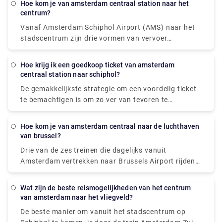
Hoe kom je van amsterdam centraal station naar het
wegwerpkaartjes. Een Amsterdam airport taxi is de
centrum?
snelste manier om naar het stadscentrum te gaan.
Vanaf Amsterdam Schiphol Airport (AMS) naar het
Ondanks het feit dat het ongeveer €39 kost, duurt
stadscentrum zijn drie vormen van vervoer
het slechts 15-20 minuten om je bestemming te
beschikbaar: taxi, trein en bus. Het huren van een
bereiken. De trein is de snelste manier van openbaar
Amsterdam airport taxi is de snelste manier om naar
vervoer. Een treinkaartje kost € 5,40 en de reis duurt
Hoe krijg ik een goedkoop ticket van amsterdam
het centrum te gaan. Ondanks het feit dat het
centraal station naar schiphol?
ongeveer 20 minuten.
ongeveer €39 kost, duurt het slechts 15-20 minuten
De gemakkelijkste strategie om een voordelig ticket
om op je locatie te komen. De trein is de snelste
te bemachtigen is om zo ver van tevoren te
manier van openbaar vervoer. Het treinkaartje kost
reserveren en reizen tijdens de spits te vermijden.
€ 5,40 en duurt ongeveer 20 minuten om het
Als u op de dag zelf uw ticket van Amsterdam naar
centrum te bereiken. De bus is een andere goedkope
Hoe kom je van amsterdam centraal naar de luchthaven
Schiphol koopt, kost dit ongeveer $ 6, maar de
van brussel?
optie. Het buskaartje kost € 5 en de reis duurt 35
goedkoopste tickets kunnen worden gekocht voor
minuten.
Drie van de zes treinen die dagelijks vanuit
ongeveer $ 6.
Amsterdam vertrekken naar Brussels Airport rijden
rechtstreeks, waardoor het eenvoudig is om reizen
te vermijden waarbij je moet overstappen op de
Wat zijn de beste reismogelijkheden van het centrum
route. Deze rechtstreekse treinen leggen de reis van
van amsterdam naar het vliegveld?
167 km af in gemiddeld 2 uur en 13 minuten, maar
De beste manier om vanuit het stadscentrum op
als je het goed plant, brengen bepaalde treinen je er