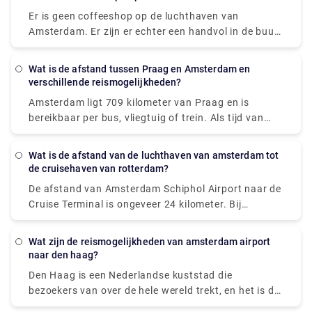
luchthaventransfers door heel Nederland en
Er is geen coffeeshop op de luchthaven van
zakenreizen kunnen wij transfers verzorgen voor uw
Amsterdam. Er zijn er echter een handvol in de buurt
gezelschap dat aankomt in Amsterdam. Voor elke
van de luchthaven, zoals Coffeeshop Superfly of
gelegenheid staat ons wagenpark voor u klaar.
Coffeeshop Ruthless Amsterdam. Ook als je 50
Wat is de afstand tussen Praag en Amsterdam en
minuten te vroeg in Amsterdam aankomt, mag je
verschillende reismogelijkheden?
een van deze coffeeshops bezoeken.
Amsterdam ligt 709 kilometer van Praag en is
bereikbaar per bus, vliegtuig of trein. Als tijd van
levensbelang is, is een vlucht met een gemiddelde
lengte van 1 h 35 min het beste alternatief; maar als
Wat is de afstand van de luchthaven van amsterdam tot
de kosten belangrijker zijn, is een bus met tarieven
de cruisehaven van rotterdam?
vanaf $ 38 (€ 32) de beste optie.
De afstand van Amsterdam Schiphol Airport naar de
STUDENTENAGENTSCHAP k. S. EasyJet of Deutsche
Cruise Terminal is ongeveer 24 kilometer. Bij
Bahn met aansluiting behoren tot de meest
normaal verkeer duurt de rit met de taxi ongeveer 20
populaire reisbureaus die deze route bedienen. Van
minuten. Als je van Amsterdam naar Rotterdam
Praag naar Amsterdam kunnen reizigers een
Wat zijn de reismogelijkheden van amsterdam airport
vliegt, heb je twee alternatieven voor vervoer: taxi of
naar den haag?
rechtstreekse bus, vliegtuig of trein nemen.
trein. De handigste manier om naar de cruisehaven
Den Haag is een Nederlandse kuststad die
te reizen, is door een luchthaventaxi te nemen. De
bezoekers van over de hele wereld trekt, en het is de
taxirit kost ongeveer € 160 en duurt iets meer dan
zetel en residentie van de Nederlandse nationale
een uur om op uw locatie te komen.