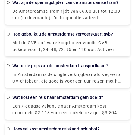
Wat zijn de openingstijden van de amsterdamse tram?
rechtstreekse vluchten vinden met. Directe diensten
De Amsterdamse Tram rijdt van 06.00 uur tot 12.30
hebben de neiging om u tijd te besparen en bieden
uur (middernacht). De frequentie varieert
gemak om u naar Split te brengen, omdat u niet op
afhankelijk van de dag van de week en of het wel of
een andere tussenstop hoeft over te stappen, dus
niet spitsuur is, maar ligt normaal tussen de 5 en 10
het is het vermelden waard bij het bestellen van uw
Hoe gebruikt u de amsterdamse vervoerskaart gvb?
minuten.
tickets tussen Amsterdam en Split.
Met de GVB-software koopt u eenvoudig GVB-
tickets voor 1, 24, 48, 72, 96 en 120 uur. Activeer
deze tickets eenvoudig in de app en je kunt aan de
slag. Met uw mobiele telefoon kunt u gemakkelijk in-
Wat is de prijs van de amsterdam transportkaart?
en uitchecken. Dat kan al bij de metropoortjes.
In Amsterdam is de single verkrijgbaar als wegwerp
OV-chipkaart die goed is voor een uur reizen met het
GVB openbaar vervoer, inclusief overstap. Het kost
€ 3,20 en is ingeschakeld op het moment van de
Wat kost een reis naar amsterdam gemiddeld?
eerste check-in.
Een 7-daagse vakantie naar Amsterdam kost
gemiddeld $2.118 voor een enkele reiziger, $3.804
voor een stel en $7.131 voor een gezin van vier.
Hotels in Amsterdam variëren in prijs van $ 109 tot
Hoeveel kost amsterdam reiskaart schiphol?
$ 347 per nacht, met een gemiddelde van $ 153,