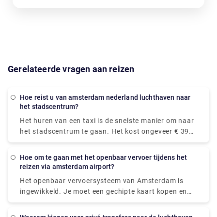
Gerelateerde vragen aan reizen
Hoe reist u van amsterdam nederland luchthaven naar
het stadscentrum?
Het huren van een taxi is de snelste manier om naar
het stadscentrum te gaan. Het kost ongeveer € 39
en het duurt slechts 15-20 minuten om op de
gewenste locatie te komen. De trein is de snelste
Hoe om te gaan met het openbaar vervoer tijdens het
manier van openbaar vervoer. De treinrit naar het
reizen via amsterdam airport?
centrum kost € 5,40 en duurt ongeveer 20 minuten.
Het openbaar vervoersysteem van Amsterdam is
Bij Rydeu zorgen we voor een prettige en
ingewikkeld. Je moet een gechipte kaart kopen en
betrouwbare privé transfer! . Afhankelijk van uw
deze scannen aan het begin van het platform. We
budget, wordt u aangepast aan uw rit en kunt u
raden je aan om online een treinkaartje van Schiphol
gerust zijn, u zult gemoedsrust hebben wetende dat