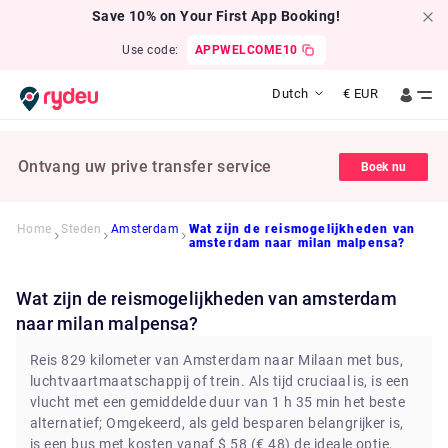
Save 10% on Your First App Booking!
Use code:
APPWELCOME10
Dutch
€
EUR
Ontvang uw prive transfer service
Boek nu
Home
Steden
Amsterdam
Wat zijn de reismogelijkheden van
amsterdam naar milan malpensa?
Wat zijn de reismogelijkheden van amsterdam
naar milan malpensa?
Reis 829 kilometer van Amsterdam naar Milaan met bus,
luchtvaartmaatschappij of trein. Als tijd cruciaal is, is een
vlucht met een gemiddelde duur van 1 h 35 min het beste
alternatief; Omgekeerd, als geld besparen belangrijker is,
is een bus met kosten vanaf $ 58 (€ 48) de ideale optie.