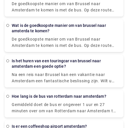
De goedkoopste manier om van Brussel naar
Amsterdam te komen is met de bus. Op deze route
bieden FlixBus en BlaBaBus ongelooflijk goedkope
bustickets. Regelmatige rechtstreekse bussen doen
Wat is de goedkoopste manier om van brussel naar
er 3 tot 4 en een half uur over. De snellere
amsterda te komen?
snelbussen van FlixBus doen er 2 uur en 45 minuten
De goedkoopste manier om van Brussel naar
over om Amsterdam te bereiken.
Amsterdam te komen is met de bus. Op deze route
bieden FlixBus en BlaBaBus ongelooflijk goedkope
bustickets. Regelmatige rechtstreekse bussen doen
Is het huren van een touringcar van brussel naar
er 3 tot 4 en een half uur over. De snellere
amsterdam een goede optie?
snelbussen van FlixBus doen er 2 uur en 45 minuten
Na een reis naar Brussel kan een vakantie naar
over om Amsterdam te bereiken.
Amsterdam een fantastische beslissing zijn. Wilt u
comfortabel met uw gezin en collega's naar
Amsterdam? Coaches bieden een probleemloze en
Hoe lang is de bus van rotterdam naar amsterdam?
stressvrije ervaring die het plezier van elke reis
Gemiddeld doet de bus er ongeveer 1 uur en 27
aanzienlijk kan vergroten. Het is meer
minuten over om van Rotterdam naar Amsterdam te
gestructureerd, onderhoudend, interessant en veilig
komen. Heeft u de diensten van een privétransfer in
om in een groep te reizen. Het is ook betaalbaarder,
Rotterdam nodig? Rydeu is de beste optie. Voor
kosteneffectiever en betrouwbaarder.
Is er een coffeeshop airport amsterdam?