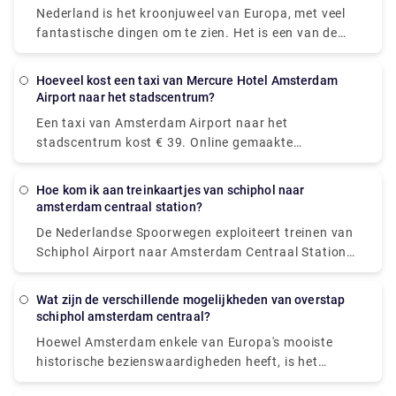
dagen).
Nederland is het kroonjuweel van Europa, met veel
fantastische dingen om te zien. Het is een van de
meest intrigerende toeristische locaties ter wereld.
Het boeken van privé intercity reizen is een perfect
Hoeveel kost een taxi van Mercure Hotel Amsterdam
alternatief als je de stad voor het eerst bezoekt en
Airport naar het stadscentrum?
geen minuut van je vakantie wilt verspillen aan het
Een taxi van Amsterdam Airport naar het
openbaar vervoer. Onze Airport Transfers
stadscentrum kost € 39. Online gemaakte
Nederland-service omvat huis-aan-huis ophalen en
reserveringen kunnen tot 55 € kosten. Er kunnen
wegbrengen in comfortabele voertuigen. Je hoeft
echter extra kosten van toepassing zijn, met name
niet meer met je spullen door de overvolle
Hoe kom ik aan treinkaartjes van schiphol naar
voor bagage, 's avonds laat rijden en reizen op
amsterdam centraal station?
taxistandplaats te slepen. U kunt Rydeu-stad-naar-
feestdagen.
stad vervoer in Nederland overal en altijd boeken
De Nederlandse Spoorwegen exploiteert treinen van
door gebruik te maken van ons online
Schiphol Airport naar Amsterdam Centraal Station
webgebaseerde platform, waardoor u niet langer in
in gemiddeld 14-17 minuten. Dit alternatief kost
grote rijen hoeft te staan voor lokale taxi's.
ongeveer € 5,50 per persoon, met €1 extra voor
Wat zijn de verschillende mogelijkheden van overstap
wegwerpkaartjes.
schiphol amsterdam centraal?
Hoewel Amsterdam enkele van Europa's mooiste
historische bezienswaardigheden heeft, is het
openbaar vervoersysteem eigentijds en