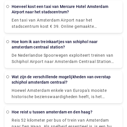
Het boeken van privé intercity reizen is een perfect
Hoeveel kost een taxi van Mercure Hotel Amsterdam
alternatief als je de stad voor het eerst bezoekt en
Airport naar het stadscentrum?
geen minuut van je vakantie wilt verspillen aan het
Een taxi van Amsterdam Airport naar het
openbaar vervoer. Onze Airport Transfers
stadscentrum kost € 39. Online gemaakte
Nederland-service omvat huis-aan-huis ophalen en
reserveringen kunnen tot 55 € kosten. Er kunnen
wegbrengen in comfortabele voertuigen. Je hoeft
echter extra kosten van toepassing zijn, met name
niet meer met je spullen door de overvolle
Hoe kom ik aan treinkaartjes van schiphol naar
voor bagage, 's avonds laat rijden en reizen op
amsterdam centraal station?
taxistandplaats te slepen. U kunt Rydeu-stad-naar-
feestdagen.
stad vervoer in Nederland overal en altijd boeken
De Nederlandse Spoorwegen exploiteert treinen van
door gebruik te maken van ons online
Schiphol Airport naar Amsterdam Centraal Station
webgebaseerde platform, waardoor u niet langer in
in gemiddeld 14-17 minuten. Dit alternatief kost
grote rijen hoeft te staan voor lokale taxi's.
ongeveer € 5,50 per persoon, met €1 extra voor
Wat zijn de verschillende mogelijkheden van overstap
wegwerpkaartjes.
schiphol amsterdam centraal?
Hoewel Amsterdam enkele van Europa's mooiste
historische bezienswaardigheden heeft, is het
openbaar vervoersysteem eigentijds en
gebruiksvriendelijk. Het openbare bedrijf GVB
Hoe reist u tussen amsterdam en den haag?
exploiteert een netwerk in de Nederlandse
Reis 52 kilometer per bus of trein van Amsterdam
hoofdstad dat treinen, bussen, trams, metro's en
naar Den Haag. Als snelheid essentieel is, is een bus