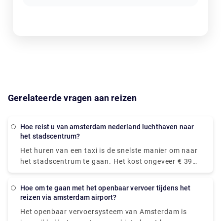
Gerelateerde vragen aan reizen
Hoe reist u van amsterdam nederland luchthaven naar
het stadscentrum?
Het huren van een taxi is de snelste manier om naar
het stadscentrum te gaan. Het kost ongeveer € 39
en het duurt slechts 15-20 minuten om op de
gewenste locatie te komen. De trein is de snelste
Hoe om te gaan met het openbaar vervoer tijdens het
manier van openbaar vervoer. De treinrit naar het
reizen via amsterdam airport?
centrum kost € 5,40 en duurt ongeveer 20 minuten.
Het openbaar vervoersysteem van Amsterdam is
Bij Rydeu zorgen we voor een prettige en