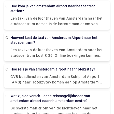
uur en 10 meter over en moeten normaal gesproken
Treindiensten van de Nederlandse Spoorwegen (NS)
een paar keer overstappen op de route, maar als je
Hoe kom je van amsterdam airport naar het centraal
van Amsterdam Schiphol Airport (AMS) naar XO
station?
een beperkt budget hebt, kun je misschien een paar
Hotels Blue Square, Amsterdam komen aan op
cent besparen.
Een taxi van de luchthaven van Amsterdam naar het
station Amsterdam Sloterdijk.
stadscentrum nemen is de kortste manier om van
het vliegveld naar het stadscentrum te gaan.
Ondanks het feit dat het ongeveer €39 kost, ben je
Hoeveel kost de taxi van Amsterdam Airport naar het
in ongeveer 15-20 minuten op je locatie. De trein is
stadscentrum?
het snelste middel van openbaar vervoer. Een
Een taxi van de luchthaven van Amsterdam naar het
treinkaartje kost € 5,40 en de reis duurt ongeveer 20
stadscentrum kost € 39. Online boekingen kunnen
minuten. In tegenstelling tot een lokale transfer, is
tot 55€ kosten. Er kunnen echter extra kosten van
een privévervoer zorgeloos vanaf het moment dat u
toepassing zijn, met name voor bagage, 's avonds
uit het vliegtuig stapt. U hoeft niet in de rij te staan
Hoe reis je van amsterdam airport naar hotel2stay?
laat rijden en reizen op feestdagen.
of uit te kijken voor onbevoegde taxi's. Rydue is een
GVB busdiensten van Amsterdam Schiphol Airport
betrouwbare en effectieve dienstverlener voor het
(AMS) naar Hotel2Stay komen aan op Amsterdam,
boeken van privé transporten!
Station Sloterdijk. Terwijl treindiensten van
Amsterdam Schiphol Airport (AMS) naar Hotel2Stay,
Wat zijn de verschillende reismogelijkheden van
worden Amsterdam aangeboden door de
amsterdam airport naar nh amsterdam centre?
Nederlandse Spoorwegen (NS) en komen ze aan op
De snelste manier om van de luchthaven naar het
station Amsterdam Sloterdijk. De snelste manier om
stadscentrum te gaan, is door een taxi van de