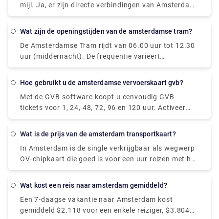
mijl. Ja, er zijn directe verbindingen van Amsterdam
Centraal en komen aan in Salzburg HbF.
naar Split met de volgende reisorganisaties: U kunt
rechtstreekse bussen vinden met. U kunt
Wat zijn de openingstijden van de amsterdamse tram?
rechtstreekse vluchten vinden met. Directe diensten
De Amsterdamse Tram rijdt van 06.00 uur tot 12.30
hebben de neiging om u tijd te besparen en bieden
uur (middernacht). De frequentie varieert
gemak om u naar Split te brengen, omdat u niet op
afhankelijk van de dag van de week en of het wel of
een andere tussenstop hoeft over te stappen, dus
niet spitsuur is, maar ligt normaal tussen de 5 en 10
het is het vermelden waard bij het bestellen van uw
Hoe gebruikt u de amsterdamse vervoerskaart gvb?
minuten.
tickets tussen Amsterdam en Split.
Met de GVB-software koopt u eenvoudig GVB-
tickets voor 1, 24, 48, 72, 96 en 120 uur. Activeer
deze tickets eenvoudig in de app en je kunt aan de
slag. Met uw mobiele telefoon kunt u gemakkelijk in-
Wat is de prijs van de amsterdam transportkaart?
en uitchecken. Dat kan al bij de metropoortjes.
In Amsterdam is de single verkrijgbaar als wegwerp
OV-chipkaart die goed is voor een uur reizen met het
GVB openbaar vervoer, inclusief overstap. Het kost
€ 3,20 en is ingeschakeld op het moment van de
Wat kost een reis naar amsterdam gemiddeld?
eerste check-in.
Een 7-daagse vakantie naar Amsterdam kost
gemiddeld $2.118 voor een enkele reiziger, $3.804