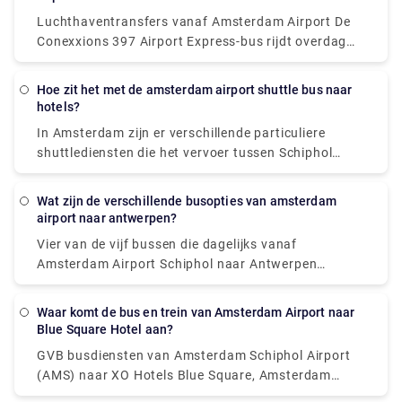
taxi's zijn ook toegankelijk voor mensen die liever
kunt u deze rijstrook gebruiken.
Luchthaventransfers vanaf Amsterdam Airport De
met de auto gaan.
Conexxions 397 Airport Express-bus rijdt overdag
van Amsterdam Airport naar het stadscentrum en
de Niteliner N97-bus rijdt 's nachts.
Hoe zit het met de amsterdam airport shuttle bus naar
hotels?
In Amsterdam zijn er verschillende particuliere
shuttlediensten die het vervoer tussen Schiphol
Airport en het stadscentrum verzorgen. De meest
voorkomende alternatieven zijn een auto of een luxe
Wat zijn de verschillende busopties van amsterdam
busje, en beide bieden deur-tot-deur service vanaf
airport naar antwerpen?
de luchthaven naar vrijwel elke locatie in of nabij
Vier van de vijf bussen die dagelijks vanaf
Amsterdam.
Amsterdam Airport Schiphol naar Antwerpen
vertrekken, rijden rechtstreeks, waardoor
overstappen niet mogelijk is. Deze rechtstreekse
Waar komt de bus en trein van Amsterdam Airport naar
bussen leggen de reis van 124 km af in gemiddeld 2
Blue Square Hotel aan?
uur en 51 minuten, maar als u het goed plant,
GVB busdiensten van Amsterdam Schiphol Airport
kunnen bepaalde bussen u er in slechts 2 uur en 25
(AMS) naar XO Hotels Blue Square, Amsterdam
minuten brengen. De langzaamste bussen doen er 3
komen aan in Amsterdam, Burg. Station Roellstraat.