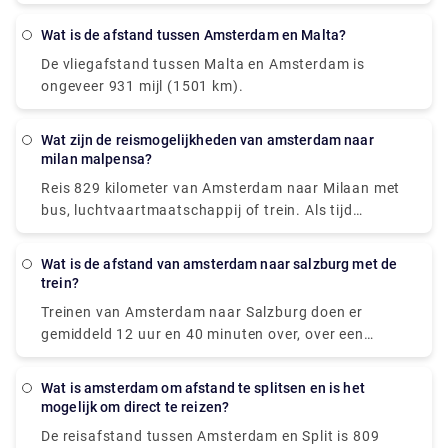
tot 55 € kosten. Er kunnen echter extra kosten van
Als belangrijkste spoorvervoerder van Nederland
toepassing zijn, met name voor bagage, 's avonds
zijn alle treinen modern en hebben ze prettige
Wat is de afstand tussen Amsterdam en Malta?
laat rijden en reizen op feestdagen.
zitplaatsen. Treinkaartjes van Amsterdam Schiphol
De vliegafstand tussen Malta en Amsterdam is
Airport naar Den Haag Mariahoeve beginnen bij €
ongeveer 931 mijl (1501 km).
8,40 wanneer ze vooraf worden gekocht, wat
goedkoper kan zijn dan ze op de reisdag te kopen.
Wat zijn de reismogelijkheden van amsterdam naar
milan malpensa?
Reis 829 kilometer van Amsterdam naar Milaan met
bus, luchtvaartmaatschappij of trein. Als tijd
cruciaal is, is een vlucht met een gemiddelde duur
van 1 h 35 min het beste alternatief; Omgekeerd, als
Wat is de afstand van amsterdam naar salzburg met de
geld besparen belangrijker is, is een bus met kosten
trein?
vanaf $ 58 (€ 48) de ideale optie. Een van de meest
Treinen van Amsterdam naar Salzburg doen er
populaire reisorganisaties die deze route bedienen,
gemiddeld 12 uur en 40 minuten over, over een
zijn BlaBlaCar Bus, easyJet en Deutsche Bahn. Van
afstand van 771 km. Er zijn directe treindiensten
Amsterdam naar Milaan kunnen reizigers zelfs een
beschikbaar. Terwijl het gemiddelde treinkaartje
rechtstreekse bus of vliegtuig nemen.
Wat is amsterdam om afstand te splitsen en is het
voor deze route ongeveer $ 60 (€ 51) kost, kost het
mogelijk om direct te reizen?
goedkoopste treinkaartje slechts $ 44 (€ 38). De
De reisafstand tussen Amsterdam en Split is 809
meeste passagiers reizen vanaf Amsterdam