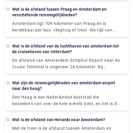
gelegenheid staat ons wagenpark voor u klaar.
Coffeeshop Ruthless Amsterdam. Ook als je 50
Wat is de afstand tussen Praag en Amsterdam en
minuten te vroeg in Amsterdam aankomt, mag je
verschillende reismogelijkheden?
een van deze coffeeshops bezoeken.
Amsterdam ligt 709 kilometer van Praag en is
bereikbaar per bus, vliegtuig of trein. Als tijd van
levensbelang is, is een vlucht met een gemiddelde
lengte van 1 h 35 min het beste alternatief; maar als
Wat is de afstand van de luchthaven van amsterdam tot
de kosten belangrijker zijn, is een bus met tarieven
de cruisehaven van rotterdam?
vanaf $ 38 (€ 32) de beste optie.
De afstand van Amsterdam Schiphol Airport naar de
STUDENTENAGENTSCHAP k. S. EasyJet of Deutsche
Cruise Terminal is ongeveer 24 kilometer. Bij
Bahn met aansluiting behoren tot de meest
normaal verkeer duurt de rit met de taxi ongeveer 20
populaire reisbureaus die deze route bedienen. Van
minuten. Als je van Amsterdam naar Rotterdam
Praag naar Amsterdam kunnen reizigers een
Wat zijn de reismogelijkheden van amsterdam airport
vliegt, heb je twee alternatieven voor vervoer: taxi of
naar den haag?
rechtstreekse bus, vliegtuig of trein nemen.
trein. De handigste manier om naar de cruisehaven
Den Haag is een Nederlandse kuststad die
te reizen, is door een luchthaventaxi te nemen. De
bezoekers van over de hele wereld trekt, en het is de
taxirit kost ongeveer € 160 en duurt iets meer dan
zetel en residentie van de Nederlandse nationale
een uur om op uw locatie te komen.
regering en de koninklijke familie. Dus als je
Wat is de afstand van Helsinki naar Amsterdam?
aankomt op Schiphol Airport in Amsterdam en je wilt
Met de trein is de afstand tussen Amsterdam en
naar Den Haag, dan heb je twee opties: een taxi of