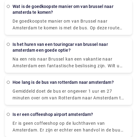
bustickets. Regelmatige rechtstreekse bussen doen
Wat is de goedkoopste manier om van brussel naar
er 3 tot 4 en een half uur over. De snellere
amsterda te komen?
snelbussen van FlixBus doen er 2 uur en 45 minuten
De goedkoopste manier om van Brussel naar
over om Amsterdam te bereiken.
Amsterdam te komen is met de bus. Op deze route
bieden FlixBus en BlaBaBus ongelooflijk goedkope
bustickets. Regelmatige rechtstreekse bussen doen
Is het huren van een touringcar van brussel naar
er 3 tot 4 en een half uur over. De snellere
amsterdam een goede optie?
snelbussen van FlixBus doen er 2 uur en 45 minuten
Na een reis naar Brussel kan een vakantie naar
over om Amsterdam te bereiken.
Amsterdam een fantastische beslissing zijn. Wilt u
comfortabel met uw gezin en collega's naar
Amsterdam? Coaches bieden een probleemloze en
Hoe lang is de bus van rotterdam naar amsterdam?
stressvrije ervaring die het plezier van elke reis
Gemiddeld doet de bus er ongeveer 1 uur en 27
aanzienlijk kan vergroten. Het is meer
minuten over om van Rotterdam naar Amsterdam te
gestructureerd, onderhoudend, interessant en veilig
komen. Heeft u de diensten van een privétransfer in
om in een groep te reizen. Het is ook betaalbaarder,
Rotterdam nodig? Rydeu is de beste optie. Voor
kosteneffectiever en betrouwbaarder.
Is er een coffeeshop airport amsterdam?
luchthaventransfers door heel Nederland en
Er is geen coffeeshop op de luchthaven van
zakenreizen kunnen wij transfers verzorgen voor uw
Amsterdam. Er zijn er echter een handvol in de buurt
gezelschap dat aankomt in Amsterdam. Voor elke
van de luchthaven, zoals Coffeeshop Superfly of