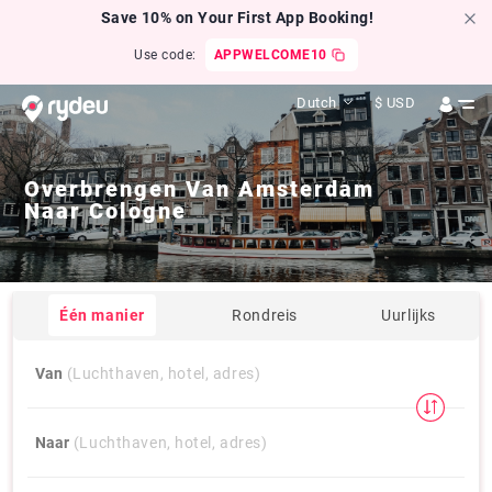
Save 10% on Your First App Booking!
Use code:
APPWELCOME10
Dutch
$
USD
Overbrengen Van
Amsterdam
Naar
Cologne
Één manier
Rondreis
Uurlijks
Van
(Luchthaven, hotel, adres)
Naar
(Luchthaven, hotel, adres)