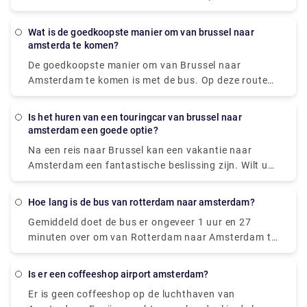
bieden FlixBus en BlaBaBus ongelooflijk goedkope
bustickets. Regelmatige rechtstreekse bussen doen
Wat is de goedkoopste manier om van brussel naar
er 3 tot 4 en een half uur over. De snellere
amsterda te komen?
snelbussen van FlixBus doen er 2 uur en 45 minuten
De goedkoopste manier om van Brussel naar
over om Amsterdam te bereiken.
Amsterdam te komen is met de bus. Op deze route
bieden FlixBus en BlaBaBus ongelooflijk goedkope
bustickets. Regelmatige rechtstreekse bussen doen
Is het huren van een touringcar van brussel naar
er 3 tot 4 en een half uur over. De snellere
amsterdam een goede optie?
snelbussen van FlixBus doen er 2 uur en 45 minuten
Na een reis naar Brussel kan een vakantie naar
over om Amsterdam te bereiken.
Amsterdam een fantastische beslissing zijn. Wilt u
comfortabel met uw gezin en collega's naar
Amsterdam? Coaches bieden een probleemloze en
Hoe lang is de bus van rotterdam naar amsterdam?
stressvrije ervaring die het plezier van elke reis
Gemiddeld doet de bus er ongeveer 1 uur en 27
aanzienlijk kan vergroten. Het is meer
minuten over om van Rotterdam naar Amsterdam te
gestructureerd, onderhoudend, interessant en veilig
komen. Heeft u de diensten van een privétransfer in
om in een groep te reizen. Het is ook betaalbaarder,
Rotterdam nodig? Rydeu is de beste optie. Voor
kosteneffectiever en betrouwbaarder.
Is er een coffeeshop airport amsterdam?
luchthaventransfers door heel Nederland en
Er is geen coffeeshop op de luchthaven van
zakenreizen kunnen wij transfers verzorgen voor uw