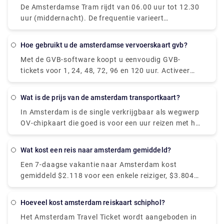
De Amsterdamse Tram rijdt van 06.00 uur tot 12.30
hebben de neiging om u tijd te besparen en bieden
uur (middernacht). De frequentie varieert
gemak om u naar Split te brengen, omdat u niet op
afhankelijk van de dag van de week en of het wel of
een andere tussenstop hoeft over te stappen, dus
niet spitsuur is, maar ligt normaal tussen de 5 en 10
het is het vermelden waard bij het bestellen van uw
Hoe gebruikt u de amsterdamse vervoerskaart gvb?
minuten.
tickets tussen Amsterdam en Split.
Met de GVB-software koopt u eenvoudig GVB-
tickets voor 1, 24, 48, 72, 96 en 120 uur. Activeer
deze tickets eenvoudig in de app en je kunt aan de
slag. Met uw mobiele telefoon kunt u gemakkelijk in-
Wat is de prijs van de amsterdam transportkaart?
en uitchecken. Dat kan al bij de metropoortjes.
In Amsterdam is de single verkrijgbaar als wegwerp
OV-chipkaart die goed is voor een uur reizen met het
GVB openbaar vervoer, inclusief overstap. Het kost
€ 3,20 en is ingeschakeld op het moment van de
Wat kost een reis naar amsterdam gemiddeld?
eerste check-in.
Een 7-daagse vakantie naar Amsterdam kost
gemiddeld $2.118 voor een enkele reiziger, $3.804
voor een stel en $7.131 voor een gezin van vier.
Hotels in Amsterdam variëren in prijs van $ 109 tot
Hoeveel kost amsterdam reiskaart schiphol?
$ 347 per nacht, met een gemiddelde van $ 153,
Het Amsterdam Travel Ticket wordt aangeboden in
terwijl de meeste vakantiewoningen in prijs variëren