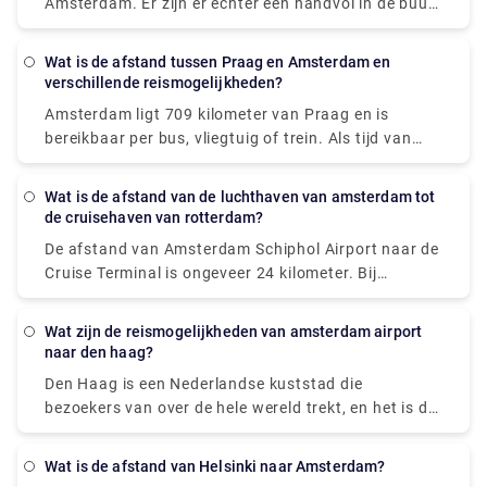
Amsterdam. Er zijn er echter een handvol in de buurt
gezelschap dat aankomt in Amsterdam. Voor elke
van de luchthaven, zoals Coffeeshop Superfly of
gelegenheid staat ons wagenpark voor u klaar.
Coffeeshop Ruthless Amsterdam. Ook als je 50
Wat is de afstand tussen Praag en Amsterdam en
minuten te vroeg in Amsterdam aankomt, mag je
verschillende reismogelijkheden?
een van deze coffeeshops bezoeken.
Amsterdam ligt 709 kilometer van Praag en is
bereikbaar per bus, vliegtuig of trein. Als tijd van
levensbelang is, is een vlucht met een gemiddelde
lengte van 1 h 35 min het beste alternatief; maar als
Wat is de afstand van de luchthaven van amsterdam tot
de kosten belangrijker zijn, is een bus met tarieven
de cruisehaven van rotterdam?
vanaf $ 38 (€ 32) de beste optie.
De afstand van Amsterdam Schiphol Airport naar de
STUDENTENAGENTSCHAP k. S. EasyJet of Deutsche
Cruise Terminal is ongeveer 24 kilometer. Bij
Bahn met aansluiting behoren tot de meest
normaal verkeer duurt de rit met de taxi ongeveer 20
populaire reisbureaus die deze route bedienen. Van
minuten. Als je van Amsterdam naar Rotterdam
Praag naar Amsterdam kunnen reizigers een
Wat zijn de reismogelijkheden van amsterdam airport
vliegt, heb je twee alternatieven voor vervoer: taxi of
naar den haag?
rechtstreekse bus, vliegtuig of trein nemen.
trein. De handigste manier om naar de cruisehaven
Den Haag is een Nederlandse kuststad die
te reizen, is door een luchthaventaxi te nemen. De
bezoekers van over de hele wereld trekt, en het is de
taxirit kost ongeveer € 160 en duurt iets meer dan
zetel en residentie van de Nederlandse nationale
een uur om op uw locatie te komen.
regering en de koninklijke familie. Dus als je
Wat is de afstand van Helsinki naar Amsterdam?
aankomt op Schiphol Airport in Amsterdam en je wilt