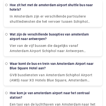
de Niteliner N97-bus rijdt 's nachts.
Hoe zit het met de amsterdam airport shuttle bus naar
hotels?
In Amsterdam zijn er verschillende particuliere
shuttlediensten die het vervoer tussen Schiphol
Airport en het stadscentrum verzorgen. De meest
voorkomende alternatieven zijn een auto of een luxe
Wat zijn de verschillende busopties van amsterdam
busje, en beide bieden deur-tot-deur service vanaf
airport naar antwerpen?
de luchthaven naar vrijwel elke locatie in of nabij
Vier van de vijf bussen die dagelijks vanaf
Amsterdam.
Amsterdam Airport Schiphol naar Antwerpen
vertrekken, rijden rechtstreeks, waardoor
overstappen niet mogelijk is. Deze rechtstreekse
Waar komt de bus en trein van Amsterdam Airport naar
bussen leggen de reis van 124 km af in gemiddeld 2
Blue Square Hotel aan?
uur en 51 minuten, maar als u het goed plant,
GVB busdiensten van Amsterdam Schiphol Airport
kunnen bepaalde bussen u er in slechts 2 uur en 25
(AMS) naar XO Hotels Blue Square, Amsterdam
minuten brengen. De langzaamste bussen doen er 3
komen aan in Amsterdam, Burg. Station Roellstraat.
uur en 10 meter over en moeten normaal gesproken
Treindiensten van de Nederlandse Spoorwegen (NS)
een paar keer overstappen op de route, maar als je
Hoe kom je van amsterdam airport naar het centraal
van Amsterdam Schiphol Airport (AMS) naar XO
station?
een beperkt budget hebt, kun je misschien een paar
Hotels Blue Square, Amsterdam komen aan op
cent besparen.
Een taxi van de luchthaven van Amsterdam naar het