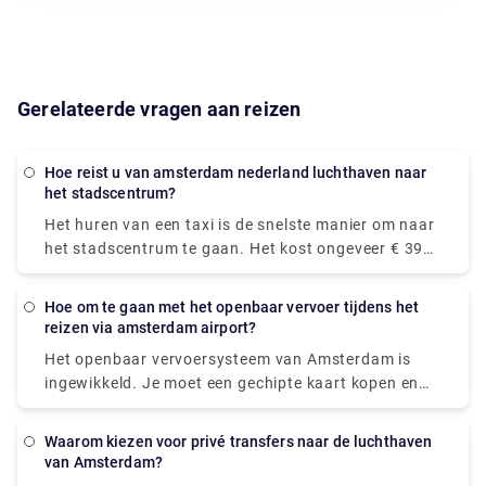
Gerelateerde vragen aan reizen
Hoe reist u van amsterdam nederland luchthaven naar
het stadscentrum?
Het huren van een taxi is de snelste manier om naar
het stadscentrum te gaan. Het kost ongeveer € 39
en het duurt slechts 15-20 minuten om op de
gewenste locatie te komen. De trein is de snelste
Hoe om te gaan met het openbaar vervoer tijdens het
manier van openbaar vervoer. De treinrit naar het
reizen via amsterdam airport?
centrum kost € 5,40 en duurt ongeveer 20 minuten.
Het openbaar vervoersysteem van Amsterdam is
Bij Rydeu zorgen we voor een prettige en
ingewikkeld. Je moet een gechipte kaart kopen en
betrouwbare privé transfer! . Afhankelijk van uw
deze scannen aan het begin van het platform. We
budget, wordt u aangepast aan uw rit en kunt u
raden je aan om online een treinkaartje van Schiphol
gerust zijn, u zult gemoedsrust hebben wetende dat
Waarom kiezen voor privé transfers naar de luchthaven
naar Amsterdam te kopen, zodat je het kaartje kunt
van Amsterdam?
uw vervoer vooraf is geregeld en voor u klaar staat
printen en meteen op de trein kunt stappen. Koop je