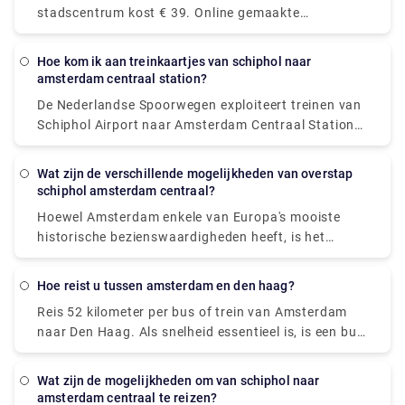
openbaar vervoer. Onze Airport Transfers
stadscentrum kost € 39. Online gemaakte
Nederland-service omvat huis-aan-huis ophalen en
reserveringen kunnen tot 55 € kosten. Er kunnen
wegbrengen in comfortabele voertuigen. Je hoeft
echter extra kosten van toepassing zijn, met name
niet meer met je spullen door de overvolle
Hoe kom ik aan treinkaartjes van schiphol naar
voor bagage, 's avonds laat rijden en reizen op
amsterdam centraal station?
taxistandplaats te slepen. U kunt Rydeu-stad-naar-
feestdagen.
stad vervoer in Nederland overal en altijd boeken
De Nederlandse Spoorwegen exploiteert treinen van
door gebruik te maken van ons online
Schiphol Airport naar Amsterdam Centraal Station
webgebaseerde platform, waardoor u niet langer in
in gemiddeld 14-17 minuten. Dit alternatief kost
grote rijen hoeft te staan voor lokale taxi's.
ongeveer € 5,50 per persoon, met €1 extra voor
Wat zijn de verschillende mogelijkheden van overstap
wegwerpkaartjes.
schiphol amsterdam centraal?
Hoewel Amsterdam enkele van Europa's mooiste
historische bezienswaardigheden heeft, is het
openbaar vervoersysteem eigentijds en
gebruiksvriendelijk. Het openbare bedrijf GVB
Hoe reist u tussen amsterdam en den haag?
exploiteert een netwerk in de Nederlandse
Reis 52 kilometer per bus of trein van Amsterdam
hoofdstad dat treinen, bussen, trams, metro's en
naar Den Haag. Als snelheid essentieel is, is een bus
natuurlijk veerboten omvat. Sommige mensen
het beste alternatief, met een gemiddelde lengte van
stellen zich voor dat het moeilijk is om zich te
45 minuten; omgekeerd, als de kosten belangrijker
verplaatsen in een stad met 165 grachten uit de
Wat zijn de mogelijkheden om van schiphol naar
zijn, is een bus de beste optie, met tarieven vanaf $
negende eeuw, maar reizen van het centrum van
amsterdam centraal te reizen?