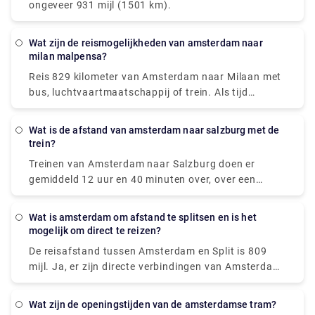
ongeveer 931 mijl (1501 km).
8,40 wanneer ze vooraf worden gekocht, wat
goedkoper kan zijn dan ze op de reisdag te kopen.
Wat zijn de reismogelijkheden van amsterdam naar
milan malpensa?
Reis 829 kilometer van Amsterdam naar Milaan met
bus, luchtvaartmaatschappij of trein. Als tijd
cruciaal is, is een vlucht met een gemiddelde duur
van 1 h 35 min het beste alternatief; Omgekeerd, als
Wat is de afstand van amsterdam naar salzburg met de
geld besparen belangrijker is, is een bus met kosten
trein?
vanaf $ 58 (€ 48) de ideale optie. Een van de meest
Treinen van Amsterdam naar Salzburg doen er
populaire reisorganisaties die deze route bedienen,
gemiddeld 12 uur en 40 minuten over, over een
zijn BlaBlaCar Bus, easyJet en Deutsche Bahn. Van
afstand van 771 km. Er zijn directe treindiensten
Amsterdam naar Milaan kunnen reizigers zelfs een
beschikbaar. Terwijl het gemiddelde treinkaartje
rechtstreekse bus of vliegtuig nemen.
Wat is amsterdam om afstand te splitsen en is het
voor deze route ongeveer $ 60 (€ 51) kost, kost het
mogelijk om direct te reizen?
goedkoopste treinkaartje slechts $ 44 (€ 38). De
De reisafstand tussen Amsterdam en Split is 809
meeste passagiers reizen vanaf Amsterdam
mijl. Ja, er zijn directe verbindingen van Amsterdam
Centraal en komen aan in Salzburg HbF.
naar Split met de volgende reisorganisaties: U kunt
rechtstreekse bussen vinden met. U kunt
Wat zijn de openingstijden van de amsterdamse tram?
rechtstreekse vluchten vinden met. Directe diensten