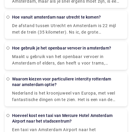
Amsterdam, maar als je snel ergens moet zijn, is een
0031 (0) 900 677 7777 om een Amsterdamse taxi te
OV-chipkaart de juiste keuze. De OV-chipkaart (OV-
huren.
chipkaart), die gebruikt kan worden in trams,
hoe vanuit amsterdam naar utrecht te komen?
bussen en metro's, is de handigste manier om al je
De afstand tussen Utrecht en Amsterdam is 22 mijl
stadsvervoer te betalen. Tickets variërend van een
met de trein (35 kilometer). Ns ic, de grote
uur tot zeven dagen tickets kunnen worden gekocht
reisorganisatie, heeft de leiding over deze cruise. Er
met de wegwerpkaart. Het kopen van een van deze
is een rechtstreekse vlucht van Utrecht naar
alternatieven is eenvoudig; je hoeft alleen maar te
hoe gebruik je het openbaar vervoer in amsterdam?
Amsterdam beschikbaar. Boek vooraf een Rydeu-
praten met de conducteur van een tram, de
Maakt u gebruik van het openbaar vervoer in
taxitransfer om het laatste deel van uw reis te
buschauffeur of een automaat bij haltes en
Amsterdam of elders, dan heeft u voor trams,
regelen. Wij leveren diensten van hoge kwaliteit
stations. Omdat de overgrote meerderheid van de
bussen en metro's de OV-chipkaart nodig. Een
tegen een redelijke prijs.
Nederlanders Engels kent, zou het geen probleem
wegwerp-uur- of dagkaart is het handigste
moeten zijn om te krijgen wat je wilt.
Waarom kiezen voor particuliere intercity rotterdam
alternatief voor gasten (geldig voor één tot zeven
naar amsterdam optie?
dagen).
Nederland is het kroonjuweel van Europa, met veel
fantastische dingen om te zien. Het is een van de
meest intrigerende toeristische locaties ter wereld.
Het boeken van privé intercity reizen is een perfect
Hoeveel kost een taxi van Mercure Hotel Amsterdam
alternatief als je de stad voor het eerst bezoekt en
Airport naar het stadscentrum?
geen minuut van je vakantie wilt verspillen aan het
Een taxi van Amsterdam Airport naar het