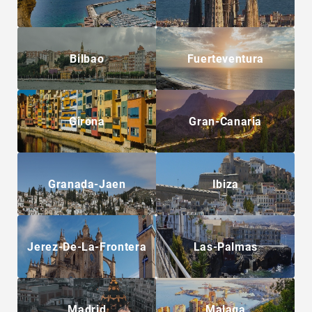
Bilbao
Fuerteventura
Girona
Gran-Canaria
Granada-Jaen
Ibiza
Jerez-De-La-Frontera
Las-Palmas
Madrid
Malaga