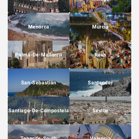
Menorca
Murcia
Palma-De-Mallorca
Reus
San-Sebastian
Santander
Santiago-De-Compostela
Seville
Tenerife-South
Valencia