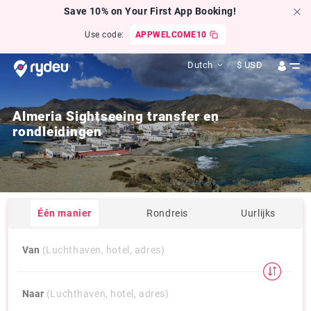
Save 10% on Your First App Booking!
Use code:
APPWELCOME10
Dutch
$
USD
Almeria Sightseeing transfer en
rondleidingen
Click by
Alicia Camacho Adarve
from
Flickr
Één manier
Rondreis
Uurlijks
Van
(Luchthaven, hotel, adres)
Naar
(Luchthaven, hotel, adres)