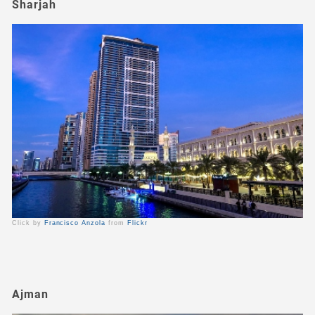
Sharjah
Click by
Francisco Anzola
from
Flickr
Ajman