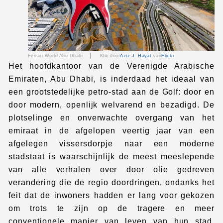
|
Ferrari World Abu Dhabi
Klik door
Aziz J. Hayat
van
Flickr
Het hoofdkantoor van de Verenigde Arabische
Emiraten, Abu Dhabi, is inderdaad het ideaal van
een grootstedelijke petro-stad aan de Golf: door en
door modern, openlijk welvarend en bezadigd. De
plotselinge en onverwachte overgang van het
emiraat in de afgelopen veertig jaar van een
afgelegen vissersdorpje naar een moderne
stadstaat is waarschijnlijk de meest meeslepende
van alle verhalen over door olie gedreven
verandering die de regio doordringen, ondanks het
feit dat de inwoners hadden er lang voor gekozen
om trots te zijn op de tragere en meer
conventionele manier van leven van hun stad,