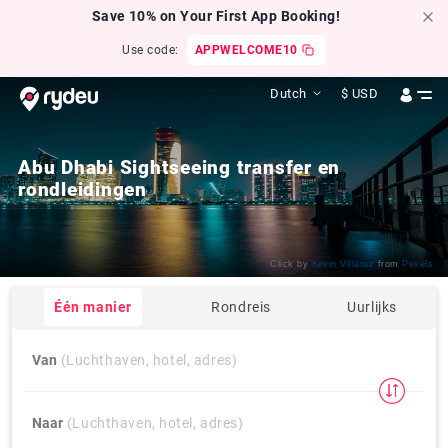
Save 10% on Your First App Booking!
Use code:
APPWELCOME10
Dutch
$
USD
Abu Dhabi Sightseeing transfer en
rondleidingen
Click by
Kevin Villaruz
from
Pexels
Één manier
Rondreis
Uurlijks
Van
(Luchthaven, hotel, adres)
Naar
(Luchthaven, hotel, adres)