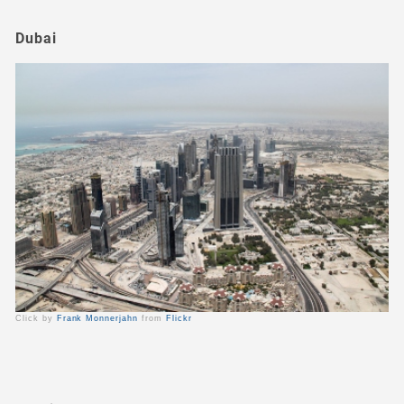
Dubai
Click by
Frank Monnerjahn
from
Flickr