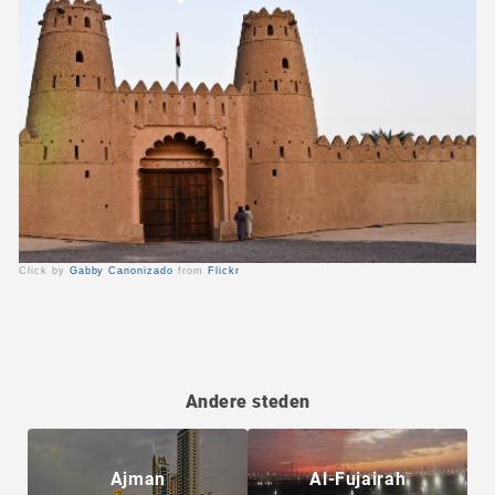
Click by
Gabby Canonizado
from
Flickr
Andere steden
Ajman
Al-Fujairah