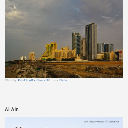
Click by
PinkFloydFanSince198
from
Flickr
Al Ain