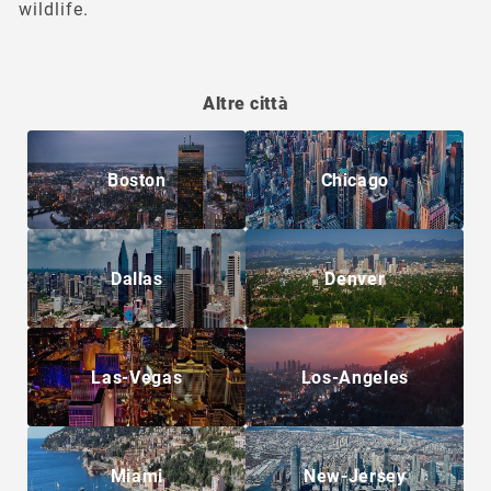
wildlife.
Altre città
Boston
Chicago
Dallas
Denver
Las-Vegas
Los-Angeles
Miami
New-Jersey