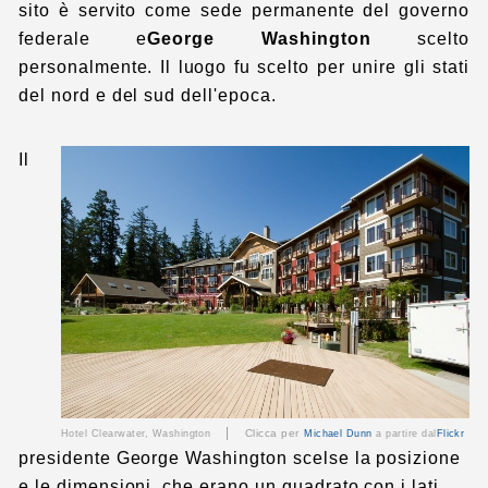
sito è servito come sede permanente del governo
federale e
George Washington
scelto
personalmente. Il luogo fu scelto per unire gli stati
del nord e del sud dell'epoca.
Il
|
Clicca per
Hotel Clearwater, Washington
Michael Dunn
a partire dal
Flickr
presidente George Washington scelse la posizione
e le dimensioni, che erano un quadrato con i lati