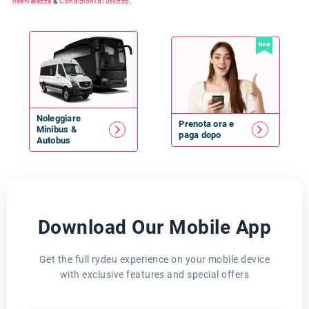
riservatezza
&
Condizioni di utilizzo
.
New
Noleggiare
Prenota ora e
Minibus
&
paga dopo
Autobus
Download Our Mobile App
Get the full rydeu experience on your mobile device
with exclusive features and special offers