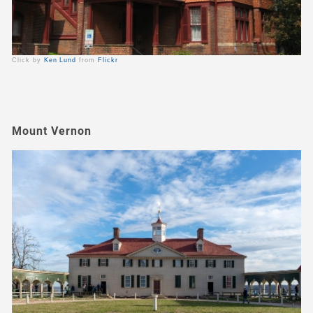
Click by
Ken Lund
from
Flickr
Mount Vernon