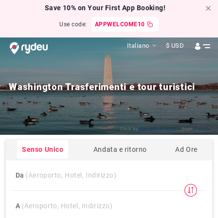
Save 10% on Your First App Booking!
Use code:
APPWELCOME10
Italiano
$
USD
Washington Trasferimenti e tour turistici
Click by
Samad Ismayilov
from
Pexels
Senso Unico
Andata e ritorno
Ad Ore
Da
(Aeroporto, Hotel, Indirizzo)
A
(Aeroporto, Hotel, Indirizzo)