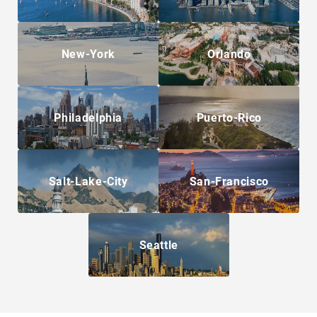
New-York
Orlando
Philadelphia
Puerto-Rico
Salt-Lake-City
San-Francisco
Seattle