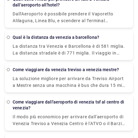
Alilaguna direttamente dall'aeroporto e scendere al
dall'aeroporto all'hotel?
terminal più vicino a dove alloggi.
Dall'Aeroporto è possibile prendere il Vaporetto
Alilaguna, Linea Blu, e scendere al Terminal
Traghetti Zattere. Questo dovrebbe metterti molto
vicino al tuo hotel. Il viaggio dall'aeroporto dura
qual è la distanza da venezia a barcellona?
circa 90 minuti. Un'altra opzione sarebbe quella di
La distanza tra Venezia e Barcellona è di 581 miglia.
prendere l'autobus o un taxi dall'aeroporto a
La distanza stradale è di 771 miglia. Il viaggio in
Piazzale Roma.
treno da Venezia a Barcellona dura circa 14 ore e 2
minuti, indipendentemente da quando parti.
come viaggiare da venezia treviso a venezia mestre?
La soluzione migliore per arrivare da Treviso Airport
a Mestre senza una macchina è bus che dura 15 min
e costa €8 - €13. Quanto tempo ci vuole per andare
da Treviso a Mestre? bus da Treviso Airport a Mestre
come viaggiare dall'aeroporto di venezia tsf al centro di
BNL Bank impiega 15 min compresi i trasferimenti e
venezia?
parte alle due volte al giorno.
Il modo più economico per arrivare dall'aeroporto di
Venezia Treviso a Venezia Centro è l'ATVO o il Barzi
Shuttle. Il viaggio dura circa 45 minuti e costa €
6,55 a persona. Nel frattempo un taxi costa 100