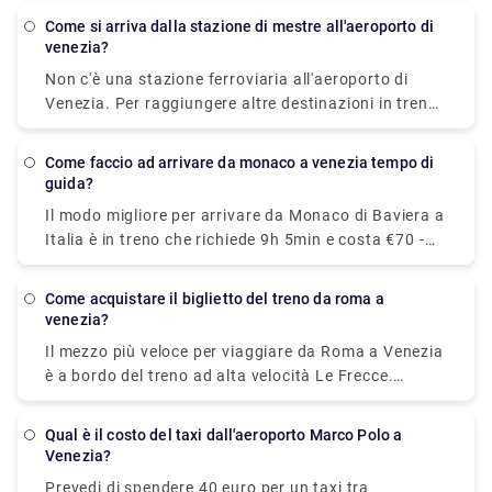
sul vaporetto. Oppure puoi prendere il vaporetto
come si arriva dalla stazione di mestre all'aeroporto di
Alilaguna direttamente dall'aeroporto e scendere al
venezia?
terminal più vicino a dove alloggi.
Non c'è una stazione ferroviaria all'aeroporto di
Venezia. Per raggiungere altre destinazioni in treno,
devi prima raggiungere la Stazione Ferroviaria di
Venezia Mestre o la Stazione Ferroviaria Santa
come faccio ad arrivare da monaco a venezia tempo di
Lucia.
guida?
Il modo migliore per arrivare da Monaco di Baviera a
Italia è in treno che richiede 9h 5min e costa €70 -
€160. In alternativa, puoi bus, che costa €40 - €60 e
impiega 12h 48min. 5 ore e 59 minuti (543,2 km)
come acquistare il biglietto del treno da roma a
tramite la E45
venezia?
Il mezzo più veloce per viaggiare da Roma a Venezia
è a bordo del treno ad alta velocità Le Frecce.
Questo treno moderno e lussuoso ti porterà a
destinazione in sole 3 ore e 7 minuti. Per i tempi di
Qual è il costo del taxi dall'aeroporto Marco Polo a
percorrenza effettivi, controlla il nostro orario.
Venezia?
Prevedi di spendere 40 euro per un taxi tra