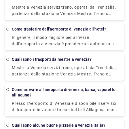
euro, tuttavia è incredibilmente conveniente
Mestre a Venezia servizi treno, operati da Trenitalia,
impiegando circa 30 minuti e può ospitare fino a
partenza dalla stazione Venezia Mestre. Treno o
quattro passeggeri.
autobus da Mestre a Venezia? Il modo migliore per
arrivare da Mestre a Venezia è in treno che richiede
come trasferire dall'aeroporto di venezia all'hotel?
11 min e costa €1 - €35. In alternativa, puoi
In genere, il modo migliore per arrivare
prendere l'autobus, che costa €0 - €8 e impiega 12
dall'aeroporto a Venezia è prendere un autobus o un
min.
taxi dall'aeroporto fino a Piazzale Roma e poi salire
sul vaporetto. Oppure puoi prendere il vaporetto
quali sono i trasporti da mestre a venezia?
Alilaguna direttamente dall'aeroporto e scendere al
Mestre a Venezia servizi treno, operati da Trenitalia,
terminal più vicino a dove alloggi.
partenza dalla stazione Venezia Mestre. Treno o
autobus da Mestre a Venezia? Il modo migliore per
arrivare da Mestre a Venezia è in treno che richiede
come arrivare all'aeroporto di venezia, barca, vaporetto
11 min e costa €1 - €35. In alternativa, puoi
alilaguna?
prendere l'autobus, che costa €0 - €8 e impiega 12
Presso l'Aeroporto di Venezia è disponibile il servizio
min.
di trasporto in vaporetto con battelli Alilaguna, che
collega l'Aeroporto Marco Polo con alcune Isole
Veneziane (Burano, Murano e Lido).
quali sono alcune buone pizzerie a venezia italia?