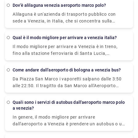
anticipo dal terminal delle crociere di Venezia
stazione principale degli autobus, Piazzale Roma, in
dov'è alilaguna venezia aeroporto marco polo?
all'hotel di Venezia include una corsa in taxi acqueo
soli 20 minuti. Questo autobus passa ogni 20 minuti
Alilaguna è un'azienda di trasporto pubblico con
privato. San Basilio si trova a 20 minuti di
e il prezzo è di 8 euro (15 euro per il biglietto di
sede a Venezia, in Italia, che si concentra sulla
trasferimento dall'aeroporto Marco Polo di Venezia.
andata e ritorno).
fornitura di un efficiente trasporto in barca in tutta
la città. Le nostre 4 linee collegano l'aeroporto
qual è il modo migliore per arrivare a venezia italia?
Marco Polo e il Terminal Crociere con il centro di
Il modo migliore per arrivare a Venezia è in treno,
Venezia, il Lido e Murano.
fino alla stazione ferroviaria di Santa Lucia,
all'estremità nord-occidentale della città. C'è anche
un terminal degli autobus e parcheggi nelle
come andare dall'aeroporto di bologna a venezia bus?
vicinanze, a Piazzale Roma. Venezia ha anche il
Da Piazza San Marco i vaporetti salpano dalle 3:50
piccolo aeroporto Marco Polo di Venezia e da lì puoi
alle 22:50. Il tragitto da San Marco all'Aeroporto
prendere un autobus o un battello per Venezia.
dura 1 ora e 20 minuti
quali sono i servizi di autobus dall'aeroporto marco polo
a venezia?
In genere, il modo migliore per arrivare
dall'aeroporto a Venezia è prendere un autobus o un
taxi dall'aeroporto fino a Piazzale Roma e poi salire
sul vaporetto. Oppure puoi prendere il vaporetto