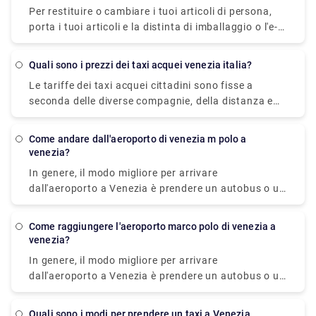
Per restituire o cambiare i tuoi articoli di persona,
porta i tuoi articoli e la distinta di imballaggio o l'e-
mail di conferma dell'ordine al negozio UO più
vicino. Gli articoli acquistati in uno dei nostri negozi
quali sono i prezzi dei taxi acquei venezia italia?
UO possono essere restituiti in qualsiasi negozio
Le tariffe dei taxi acquei cittadini sono fisse a
UO. Trova un negozio vicino a te per controllare gli
seconda delle diverse compagnie, della distanza e
orari del negozio e le informazioni sull'indirizzo.
del numero di persone. Un taxi acqueo
Porta il tuo articolo e la ricevuta al negozio per la
dall'Aeroporto Marco Polo di Venezia al centro città
restituzione.
come andare dall'aeroporto di venezia m polo a
costa approssimativamente tra € 105 (US$ 118,50)
venezia?
e € 135 ( US$ 152,40).
In genere, il modo migliore per arrivare
dall'aeroporto a Venezia è prendere un autobus o un
taxi dall'aeroporto fino a Piazzale Roma e poi salire
sul vaporetto. Oppure puoi prendere il vaporetto
come raggiungere l'aeroporto marco polo di venezia a
Alilaguna direttamente dall'aeroporto e scendere al
venezia?
terminal più vicino a dove alloggi.
In genere, il modo migliore per arrivare
dall'aeroporto a Venezia è prendere un autobus o un
taxi dall'aeroporto fino a Piazzale Roma e poi salire
sul vaporetto. Oppure puoi prendere il vaporetto
quali sono i modi per prendere un taxi a Venezia