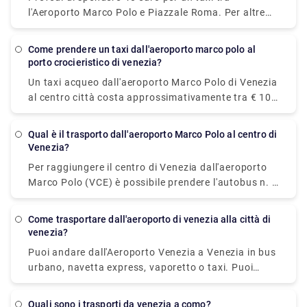
l'Aeroporto Marco Polo e Piazzale Roma. Per altre
tariffe, vedere la foto sopra. I componenti aggiuntivi
per i bagagli, i viaggi notturni e i viaggi nei giorni
come prendere un taxi dall'aeroporto marco polo al
festivi potrebbero aumentare la tariffa, quindi chiedi
porto crocieristico di venezia?
all'autista un preventivo se stai attento ai tuoi euro.
Un taxi acqueo dall'aeroporto Marco Polo di Venezia
al centro città costa approssimativamente tra € 105
(US$ 117,60) e € 135 ( US$ 151,20). Il prezzo dalla
stazione ferroviaria di Venezia Santa Lucia e da
Qual è il trasporto dall'aeroporto Marco Polo al centro di
Piazzale Roma al centro città è compreso tra € 65
Venezia?
(US$ 72,80) e € 100 ( US$ 112).
Per raggiungere il centro di Venezia dall'aeroporto
Marco Polo (VCE) è possibile prendere l'autobus n. 5
operato da Actv. L'autobus ferma al terminal di
Piazzale Roma nel centro di Venezia e gli autobus
come trasportare dall'aeroporto di venezia alla città di
partono dall'aeroporto ogni 15 minuti dal lunedì al
venezia?
sabato e ogni 20 minuti la domenica.
Puoi andare dall'Aeroporto Venezia a Venezia in bus
urbano, navetta express, vaporetto o taxi. Puoi
anche noleggiare un'auto senza conducente. Il
viaggio in autobus dura circa 30 minuti, la tariffa
quali sono i trasporti da venezia a como?