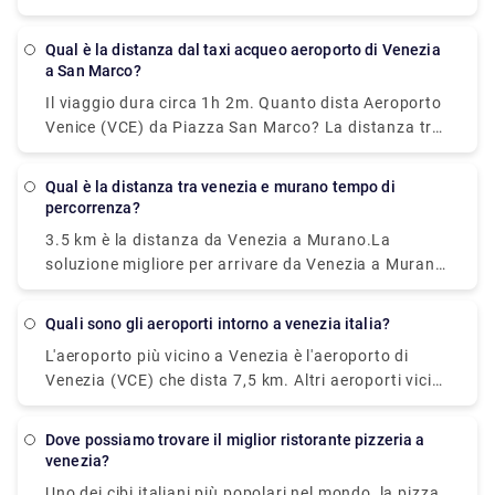
Come posso viaggiare da Aeroporto Venice Treviso
(TSF) a Venezia senza auto? La soluzione migliore
Qual è la distanza dal taxi acqueo aeroporto di Venezia
per arrivare da Aeroporto Venice Treviso (TSF) a
a San Marco?
Venezia senza una macchina è linea 351 bus e bus
Il viaggio dura circa 1h 2m. Quanto dista Aeroporto
che dura 30 min e costa €8 - €13.
Venice (VCE) da Piazza San Marco? La distanza tra
Aeroporto Venice (VCE) e Piazza San Marco è 8 km.
Qual è la distanza tra venezia e murano tempo di
percorrenza?
3.5 km è la distanza da Venezia a Murano.La
soluzione migliore per arrivare da Venezia a Murano
senza una macchina è traghetto che dura 18 min e
costa €2 - €8. Quanto tempo ci vuole per andare da
quali sono gli aeroporti intorno a venezia italia?
Venezia a Murano? traghetto da F. te Nove a
L'aeroporto più vicino a Venezia è l'aeroporto di
Murano Da Mula impiega 18 min compresi i
Venezia (VCE) che dista 7,5 km. Altri aeroporti vicini
trasferimenti e parte alle ogni 20 minuti.
sono Venezia Treviso (TSF) (26,2 km), Trieste (TRS)
(99,3 km), Verona (VRN) (111,5 km) e Bologna
dove possiamo trovare il miglior ristorante pizzeria a
(BLQ) (129,9 km).
venezia?
Uno dei cibi italiani più popolari nel mondo, la pizza