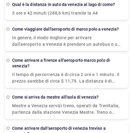
Venezia. I biglietti dell'autobus devono essere
Qual è la distanza in auto da venezia al lago di como?
timbrati prima del viaggio, in un'apposita
3 ore e 42 minuti (288,6 km) tramite la A4
macchinetta gialla alla fermata. Hanno una validità
di 75 minuti.
come viaggiare dall'aeroporto di marco polo a venezia?
In genere, il modo migliore per arrivare
dall'aeroporto a Venezia è prendere un autobus o un
taxi dall'aeroporto fino a Piazzale Roma e poi salire
sul vaporetto. Oppure puoi prendere il vaporetto
come arrivare a firenze all'aeroporto marco polo di
Alilaguna direttamente dall'aeroporto e scendere al
venezia?
terminal più vicino a dove alloggi.
Il tempo di percorrenza è di circa 2 ore e 1 minuto. Il
prezzo sarebbe di circa $ 11,79. La distanza è di
circa 127 miglia (204 km). Ci sono circa 30 treni al
giorno. E il primo treno è alle 01:58.
come si arriva da mestre all'isola di venezia?
Mestre a Venezia servizi treno, operati da Trenitalia,
partenza dalla stazione Venezia Mestre. Treno o
autobus da Mestre a Venezia? Il modo migliore per
arrivare da Mestre a Venezia è in treno che richiede
come arrivare dall'aeroporto di venezia treviso a
11 min e costa €1 - €35. In alternativa, puoi