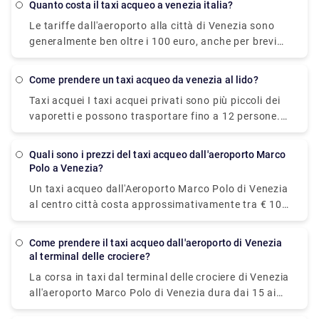
quanto costa il taxi acqueo a venezia italia?
euro, tuttavia è incredibilmente conveniente
Le tariffe dall'aeroporto alla città di Venezia sono
impiegando circa 30 minuti e può ospitare fino a
generalmente ben oltre i 100 euro, anche per brevi
quattro passeggeri.
distanze all'interno di Venezia bisogna pagare
almeno dai 50 ai 70 euro. I prezzi sono aumentati
come prendere un taxi acqueo da venezia al lido?
notevolmente negli ultimi anni. C'è anche un
Taxi acquei I taxi acquei privati sono più piccoli dei
supplemento notturno, in genere circa 20 euro.
vaporetti e possono trasportare fino a 12 persone.
Sono più veloci, decisamente più glamour, ma più
costosi. Ci vogliono circa mezz'ora o meno per
quali sono i prezzi del taxi acqueo dall'aeroporto Marco
raggiungere il Lido e costano circa 100 euro.
Polo a Venezia?
Un taxi acqueo dall'Aeroporto Marco Polo di Venezia
al centro città costa approssimativamente tra € 105
(US$ 118,50) e € 135 ( US$ 152,40). Il prezzo dalla
stazione ferroviaria di Venezia Santa Lucia e da
come prendere il taxi acqueo dall'aeroporto di Venezia
Piazzale Roma al centro città è compreso tra € 65
al terminal delle crociere?
(US$ 73,40) e € 100 (US$ 112,90). Il modo più
La corsa in taxi dal terminal delle crociere di Venezia
economico e semplice per spostarsi dall'aeroporto al
all'aeroporto Marco Polo di Venezia dura dai 15 ai
centro città. L'autobus ATVO express è un autobus
20 minuti. Il trasferimento privato prenotato in
diretto e non-stop che ti porterà in centro alla