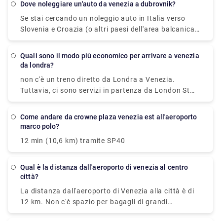
dove noleggiare un'auto da venezia a dubrovnik?
Alilaguna direttamente dall'aeroporto e scendere al
Se stai cercando un noleggio auto in Italia verso
terminal più vicino a dove alloggi.
Slovenia e Croazia (o altri paesi dell'area balcanica)
puoi prenderne uno all'Aeroporto di Venezia o
Aeroporto di Treviso, ad esempio. ... Puoi guidare
quali sono il modo più economico per arrivare a venezia
gratuitamente all'interno dell'UE, Svizzera,
da londra?
Lichtenstein, Vaticano, San Marino, Monaco,
non c'è un treno diretto da Londra a Venezia.
Norvegia, Croazia, Bosnia, Serbia, Montenegro e
Tuttavia, ci sono servizi in partenza da London St
Macedonia.
Pancras Eurostar e in arrivo a Venezia S. Lucia via
Gare du Nord, Paris Gare De Lyon e Milano Centrale.
come andare da crowne plaza venezia est all'aeroporto
Il viaggio, compresi i trasferimenti, dura circa 13h
marco polo?
49min.
12 min (10,6 km) tramite SP40
Qual è la distanza dall'aeroporto di venezia al centro
città?
La distanza dall'aeroporto di Venezia alla città è di
12 km. Non c'è spazio per bagagli di grandi
dimensioni sull'autobus dall'aeroporto di Venezia a