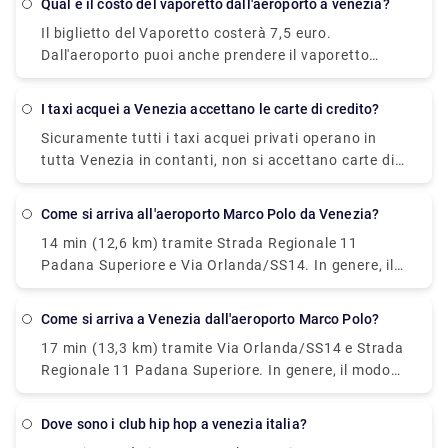
Qual è il costo del vaporetto dall'aeroporto a venezia?
Santa Lucia/Piazzale Roma e non è bellissimo.
Venezia (VCE) e Aeroporto di Treviso (TSF).
Il biglietto del Vaporetto costerà 7,5 euro.
L'Aeroporto Marco Polo di Venezia è il principale
Dall'aeroporto puoi anche prendere il vaporetto
aeroporto di Venezia e la maggior parte dei
Alilaguna diretto a Venezia. Il molo è a dieci minuti a
viaggiatori diretti a Venezia passerà attraverso i
piedi dal terminal dell'aeroporto e il viaggio
suoi terminal.
I taxi acquei a Venezia accettano le carte di credito?
attraverso la laguna durerà più di un'ora a seconda
Sicuramente tutti i taxi acquei privati operano in
della fermata alla quale scendi.
tutta Venezia in contanti, non si accettano carte di
credito.
Come si arriva all'aeroporto Marco Polo da Venezia?
14 min (12,6 km) tramite Strada Regionale 11
Padana Superiore e Via Orlanda/SS14. In genere, il
modo migliore per arrivare dall'aeroporto a Venezia
è prendere un autobus o un taxi dall'aeroporto fino
Come si arriva a Venezia dall'aeroporto Marco Polo?
a Piazzale Roma e poi salire sul Vaporetto. Oppure
17 min (13,3 km) tramite Via Orlanda/SS14 e Strada
puoi prendere il vaporetto Alilaguna direttamente
Regionale 11 Padana Superiore. In genere, il modo
dall'aeroporto e scendere al terminal più vicino a
migliore per arrivare dall'aeroporto a Venezia è
dove alloggi.
prendere un autobus o un taxi dall'aeroporto fino a
dove sono i club hip hop a venezia italia?
Piazzale Roma e poi salire sul Vaporetto. Oppure