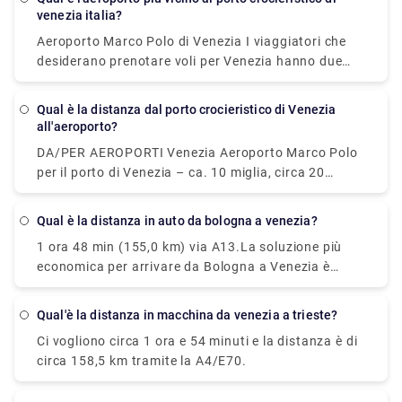
venezia italia?
Aeroporto Marco Polo di Venezia I viaggiatori che
desiderano prenotare voli per Venezia hanno due
principali opzioni aeroportuali. Vale a dire,
Aeroporto Marco Polo di Venezia (VCE) e Aeroporto
Qual è la distanza dal porto crocieristico di Venezia
di Treviso (TSF). L'Aeroporto Marco Polo di Venezia
all'aeroporto?
è il principale aeroporto di Venezia e la maggior
DA/PER AEROPORTI Venezia Aeroporto Marco Polo
parte dei viaggiatori diretti a Venezia passerà
per il porto di Venezia – ca. 10 miglia, circa 20
attraverso i suoi terminal.
minuti di auto. Il porto è raggiungibile anche via
acqua – ca. 60 minuti di taxi acqueo.
Qual è la distanza in auto da bologna a venezia?
1 ora 48 min (155,0 km) via A13.La soluzione più
economica per arrivare da Bologna a Venezia è
Ridesharing che costa €9 e impiega 2h 4min.
qual'è la distanza in macchina da venezia a trieste?
Ci vogliono circa 1 ora e 54 minuti e la distanza è di
circa 158,5 km tramite la A4/E70.