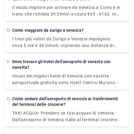
dell'autobus è di 8 EUR. La navetta raggiungerà la
Il modo migliore per arrivare da Venezia a Como è in
destinazione in 20 minuti e dovrai pagare 7 EUR per
treno che richiede 3h 29min e costa €65 - €160. In
tale viaggio.
alternativa, puoi bus, che costa €17 - €21 e impiega
5h 25min, puoi anche volo, che costa €24 - €180 e
come viaggiare da zurigo a venezia?
impiega 6h 10min.
I treni più veloci da Zurigo a Venezia impiegano
circa 5 ore e 48 minuti, coprendo una distanza di
circa 361 chilometri. Nei giorni feriali, il primo treno
in partenza da Zurigo dovrebbe partire intorno alle
dove trovare gli hotel dell'aeroporto di venezia con
06:09. L'ultima partenza è solitamente intorno alle
navetta?
20:40.
Alcuni dei migliori hotel di Venezia con navetta
aeroportuale gratuita sono Hyatt Centric Murano
Venice, Annia Park Hotel Venice Airport, Guest
House Bella Onda, Villa ai Tigli, Crowne Plaza Venice
come andare dall'aeroporto di venezia ai trasferimenti
East, an IHG Hotel.
del terminal delle crociere?
TAXI ACQUA- Prendere un taxi acqueo di Venezia
dall'aeroporto di Venezia Italia al terminal crociere
di Venezia è il modo più costoso per raggiungere il
porto di Venezia. Ricorda che i taxi acquei sono i