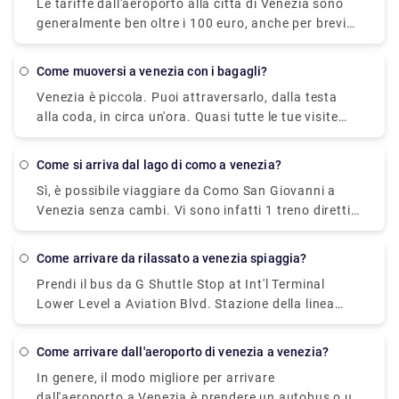
Le tariffe dall'aeroporto alla città di Venezia sono
generalmente ben oltre i 100 euro, anche per brevi
distanze all'interno di Venezia bisogna pagare
almeno dai 50 ai 70 euro. I prezzi sono aumentati
come muoversi a venezia con i bagagli?
notevolmente negli ultimi anni. C'è anche un
Venezia è piccola. Puoi attraversarlo, dalla testa
supplemento notturno, in genere circa 20 euro.
alla coda, in circa un'ora. Quasi tutte le tue visite
turistiche si trovano a 20 minuti a piedi dal Ponte di
Rialto o da Piazza San Marco.
come si arriva dal lago di como a venezia?
Sì, è possibile viaggiare da Como San Giovanni a
Venezia senza cambi. Vi sono infatti 1 treno diretti
da Como San Giovanni a Venezia.
come arrivare da rilassato a venezia spiaggia?
Prendi il bus da G Shuttle Stop at Int'l Terminal
Lower Level a Aviation Blvd. Stazione della linea
verde. Prendi il linea 3 bus da Aviation/Lax Station a
4Th Nb & Colorado Fs. Prendi il linea 1 bus da 4Th
come arrivare dall'aeroporto di venezia a venezia?
Sb & Santa Monica Place a Main Sb & Venice Way
In genere, il modo migliore per arrivare
Ns.
dall'aeroporto a Venezia è prendere un autobus o un