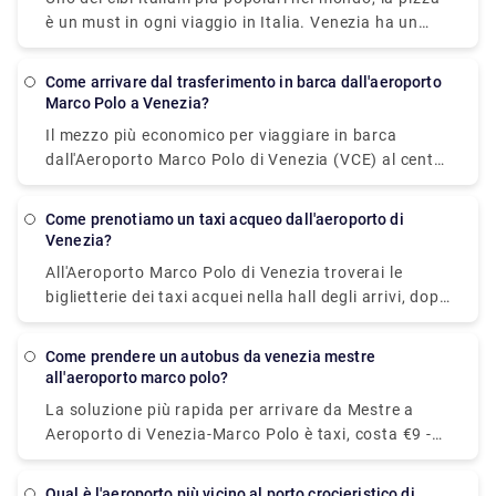
è un must in ogni viaggio in Italia. Venezia ha un
certo numero di posti deliziosi dove trovare
un'ottima pizza e gustarla mentre si cammina lungo
come arrivare dal trasferimento in barca dall'aeroporto
uno dei tanti canali. È piuttosto difficile ottenere
Marco Polo a Venezia?
una pizza terribile a Napoli, ma se vuoi una pizza
Il mezzo più economico per viaggiare in barca
davvero magnifica, la migliore del mondo, secondo
dall'Aeroporto Marco Polo di Venezia (VCE) al centro
molti gente del posto, vai da Di Matteo. Che sia nella
di Venezia è il vaporetto (Vaporetto) operato da
sua versione semplice con mozzarella fiordilatte o
Alilaguna. Il tempo di percorrenza dall'aeroporto a
mozzarella di bufala (nel qual caso sarebbe
Come prenotiamo un taxi acqueo dall'aeroporto di
San Marco è di circa 70 minuti.
Venezia?
tecnicamente chiamata pizza Bufalina), la pizza
Margherita è senza dubbio la pizza preferita degli
All'Aeroporto Marco Polo di Venezia troverai le
italiani.
biglietterie dei taxi acquei nella hall degli arrivi, dopo
aver lasciato il ritiro bagagli. (Cerca i banchi con
l'etichetta "Speed Boat to Venice.") Dopo aver
come prendere un autobus da venezia mestre
acquistato il voucher, lascia il terminal e prendi il
all'aeroporto marco polo?
marciapiede mobile fino ai moli delle barche.
La soluzione più rapida per arrivare da Mestre a
Aeroporto di Venezia-Marco Polo è taxi, costa €9 -
€11 e impiega 10 min.
qual è l'aeroporto più vicino al porto crocieristico di