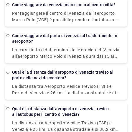
viaggio in autobus dura circa 30 minuti, la tariffa
come viaggiare da venezia marco polo al centro città?
dell'autobus è di 8 EUR. La navetta raggiungerà la
Per raggiungere il centro di Venezia dall'aeroporto
destinazione in 20 minuti e dovrai pagare 7 EUR per
Marco Polo (VCE) è possibile prendere l'autobus n. 5
tale viaggio.
operato da Actv. L'autobus ferma al terminal di
Piazzale Roma nel centro di Venezia e gli autobus
come viaggiare dal porto di venezia al trasferimento in
partono dall'aeroporto ogni 15 minuti dal lunedì al
aeroporto?
sabato e ogni 20 minuti la domenica.
La corsa in taxi dal terminal delle crociere di Venezia
all'aeroporto Marco Polo di Venezia dura dai 15 ai
20 minuti. Il trasferimento privato prenotato in
anticipo dal terminal delle crociere di Venezia
Qual è la distanza dall'aeroporto di venezia treviso al
all'hotel di Venezia include una corsa in taxi acqueo
porto delle navi da crociera?
privato. San Basilio si trova a 20 minuti di taxi
La distanza tra Aeroporto Venice Treviso (TSF) e
dall'aeroporto Marco Polo di Venezia.
Porto di Venezia è 26 km. La distanza stradale è di
30,2 km.
Qual è la distanza dall'aeroporto di venezia treviso
all'autobus per il centro di venezia?
La distanza tra Aeroporto Venice Treviso (TSF) e
Venezia è 26 km. La distanza stradale è di 30,2 km.