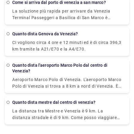
come si arriva dal porto di venezia a san marco?
La soluzione più rapida per arrivare da Venezia
Terminal Passeggeri a Basilica di San Marco è
traghetto, costa €8 e impiega 33 min. C'è un
traghetto diretto tra Venezia Terminal Passeggeri e
Quanto dista Genova da Venezia?
Basilica di San Marco? Si, c'è un traghetto diretto in
Ci vogliono circa 4 ore e 12 minuti ed è di circa 396,3
partenza da P. le Roma "B" e in arrivo a San Marco-
km tramite la A21/E70 e la A4/E70.
San Zaccaria "F".
Quanto dista l'aeroporto Marco Polo dal centro di
Venezia?
Aeroporto Marco Polo di Venezia. L'aeroporto Marco
Polo di Venezia si trova a 8 km a nord di Venezia. È
l'aeroporto internazionale di Venezia con il maggior
numero di passeggeri. L'Aeroporto Marco Polo di
quanto dista mestre dal centro di venezia?
Venezia si trova a circa 8 km a nord di Venezia.
La distanza tra Mestre e Venezia è 9 km. La
distanza stradale è di 9 km. Come posso viaggiare
da Mestre a Venezia senza auto? La soluzione
migliore per arrivare da Mestre a Venezia senza una