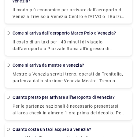
venezia?
prendere l'autobus, che costa €0 - €8 e impiega 12
Il modo più economico per arrivare dall'aeroporto di
min.
Venezia Treviso a Venezia Centro è l'ATVO o il Barzi
Shuttle. Il viaggio dura circa 45 minuti e costa €
6,55 a persona. Nel frattempo un taxi costa 100
Come si arriva dall'aeroporto Marco Polo a Venezia?
euro, tuttavia è incredibilmente conveniente
Il costo di un taxi per i 40 minuti di viaggio
impiegando circa 30 minuti e può ospitare fino a
dall'aeroporto a Piazzale Roma all'ingresso di
quattro passeggeri.
Venezia è di circa 80 euro.
come si arriva da mestre a venezia?
Mestre a Venezia servizi treno, operati da Trenitalia,
partenza dalla stazione Venezia Mestre. Treno o
autobus da Mestre a Venezia? Il modo migliore per
arrivare da Mestre a Venezia è in treno che richiede
quanto presto per arrivare all'aeroporto di venezia?
11 min e costa €1 - €35. In alternativa, puoi
Per le partenze nazionali è necessario presentarsi
prendere l'autobus, che costa €0 - €8 e impiega 12
all'area check-in almeno 1 ora prima del decollo. Per
min.
le partenze internazionali è necessario presentarsi
all'area check-in almeno 2 ore prima del decollo.
quanto costa un taxi acqueo a venezia?