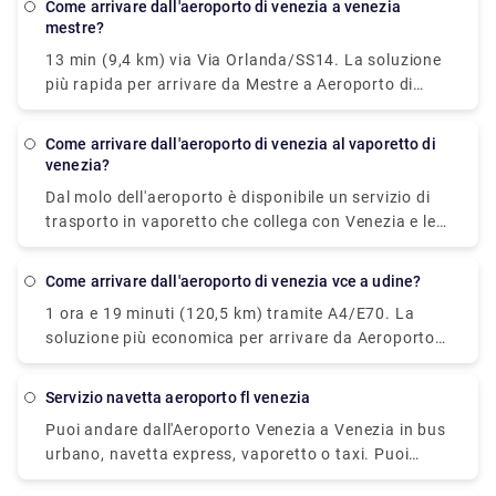
come arrivare dall'aeroporto di venezia a venezia
"limousine di Venezia" e potresti pagare più di 90€
mestre?
dall'aeroporto Marco Polo alla Stazione Marittima.
13 min (9,4 km) via Via Orlanda/SS14. La soluzione
più rapida per arrivare da Mestre a Aeroporto di
Venezia-Marco Polo è taxi, costa €9 - €11 e impiega
10 min. C'è un bus diretto tra Mestre e Aeroporto
come arrivare dall'aeroporto di venezia al vaporetto di
Venezia Marco Polo? Si, c'è un bus diretto in
venezia?
partenza da Mestre c.so Del Popolo e in arrivo a
Dal molo dell'aeroporto è disponibile un servizio di
Venice Marco Polo Airport.
trasporto in vaporetto che collega con Venezia e le
principali isole veneziane (Murano, Burano, Lido). In
Aeroporto: seguire la segnaletica azzurra "Trasporto
come arrivare dall'aeroporto di venezia vce a udine?
via acqua" e raggiungere il 1° piano di Termina . Qui
1 ora e 19 minuti (120,5 km) tramite A4/E70. La
troverai il Moving Walkway, un percorso pedonale
soluzione più economica per arrivare da Aeroporto
sopraelevato con tappeti mobili, che ti condurrà alla
Venice (VCE) a Udine è bus che costa €8 - €11 e
darsena. A Venezia: alla fermata Alilaguna di San
impiega 1h 30min.
Marco, Rialto, Fondamenta Nuove e Guglie. Isole
servizio navetta aeroporto fl venezia
Veneziane: alla fermata Alilaguna di Murano,
Puoi andare dall'Aeroporto Venezia a Venezia in bus
Burano, Lido. Il servizio di trasporto in vaporetto è
urbano, navetta express, vaporetto o taxi. Puoi
fornito da Alilaguna.
anche noleggiare un'auto senza conducente. Il