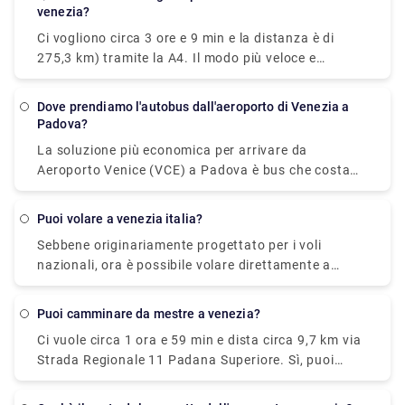
venezia?
Ci vogliono circa 3 ore e 9 min e la distanza è di
275,3 km) tramite la A4. Il modo più veloce e
comodo per viaggiare da Venezia a Milano è
prendere il treno ad alta velocità Le Frecce. Questo
Dove prendiamo l'autobus dall'aeroporto di Venezia a
treno moderno e lussuoso ti porterà a destinazione
Padova?
in sole 2 ore e 25 minuti. Potresti guidare da Milano
La soluzione più economica per arrivare da
a Venezia in sole tre ore, ma se hai fretta potresti
Aeroporto Venice (VCE) a Padova è bus che costa
anche prendere il treno. Con un'auto, il viaggio
€6 - €8 e impiega 1h 25min.La soluzione più rapida
diventa parte della tua vacanza. Allunga il viaggio
per arrivare da Aeroporto Venice (VCE) a Padova è
per tutti i giorni che puoi permetterti per un viaggio
Puoi volare a venezia italia?
taxi, costa €40 - € 55 e impiega 35 min.
indimenticabile attraverso il Nord Italia.
Sebbene originariamente progettato per i voli
nazionali, ora è possibile volare direttamente a
Venezia dalla maggior parte delle principali città
europee. L'aeroporto è abbastanza piccolo da
Puoi camminare da mestre a venezia?
sdoganare, ritirare i bagagli e navigare fuori dal
Ci vuole circa 1 ora e 59 min e dista circa 9,7 km via
terminal senza dover camminare per miglia. I
Strada Regionale 11 Padana Superiore. Sì, puoi
viaggiatori che desiderano prenotare un volo per
correre, o camminare, da Mestre a Venezia. Dista
Venezia hanno due principali opzioni per
circa 10 km dalla stazione di Mestre alla stazione di
l'aeroporto. Vale a dire, Aeroporto Marco Polo di