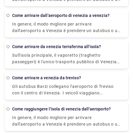
taxi dall'aeroporto fino a Piazzale Roma e poi salire
sul vaporetto. Oppure puoi prendere il vaporetto
come arrivare dall'aeroporto di venezia a venezia?
Alilaguna direttamente dall'aeroporto e scendere al
In genere, il modo migliore per arrivare
terminal più vicino a dove alloggi.
dall'aeroporto a Venezia è prendere un autobus o un
taxi dall'aeroporto fino a Piazzale Roma e poi salire
sul vaporetto. Puoi andare dall'Aeroporto Venezia a
come arrivare da venezia terraferma all'isola?
Venezia in bus urbano, navetta express, vaporetto o
Sull'isola principale, il vaporetto (traghetto
taxi. Puoi anche noleggiare un'auto senza
passeggeri) è l'unico trasporto pubblico di Venezia.
conducente. Il viaggio in autobus dura circa 30
Ci sono traghetti intorno all'isola e sul Canal Grande
minuti, la tariffa dell'autobus è di 8 EUR. La navetta
a Venezia. Si tratta di un ampio canale che divide
raggiungerà la destinazione in 20 minuti e dovrai
come arrivare a venezia da treviso?
l'isola di Venezia in due parti. Le partenze sono
pagare 7 EUR per tale viaggio.
Gli autobus Barzi collegano l'aeroporto di Treviso
molto frequenti, ogni pochi minuti.
con il centro di Venezia. I veicoli viaggiano
esattamente agli stessi orari degli autobus ATVO e
hanno lo stesso prezzo. Il vantaggio è che
come raggiungere l'isola di venezia dall'aeroporto?
impiegano solo 40 minuti per arrivare in centro,
In genere, il modo migliore per arrivare
invece di 70 minuti, visto che usano l'autostrada.
dall'aeroporto a Venezia è prendere un autobus o un
taxi dall'aeroporto fino a Piazzale Roma e poi salire