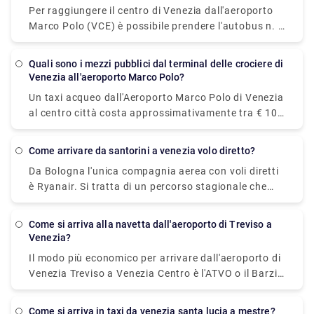
e in arrivo a Venezia.
Per raggiungere il centro di Venezia dall'aeroporto
Marco Polo (VCE) è possibile prendere l'autobus n. 5
operato da Actv. L'autobus ferma al terminal di
Piazzale Roma nel centro di Venezia e gli autobus
Quali sono i mezzi pubblici dal terminal delle crociere di
partono dall'aeroporto ogni 15 minuti dal lunedì al
Venezia all'aeroporto Marco Polo?
sabato e ogni 20 minuti la domenica.
Un taxi acqueo dall'Aeroporto Marco Polo di Venezia
al centro città costa approssimativamente tra € 105
(US$ 118,50) e € 135 ( US$ 152,40). Il prezzo dalla
stazione ferroviaria di Venezia Santa Lucia e da
come arrivare da santorini a venezia volo diretto?
Piazzale Roma al centro città è compreso tra € 65
Da Bologna l'unica compagnia aerea con voli diretti
(US$ 73,40) e € 100 (US$ 112,90). Il modo più
è Ryanair. Si tratta di un percorso stagionale che
economico e semplice per spostarsi dall'aeroporto al
inizia a giugno e termina ad ottobre. Da Catania,
centro città. L'autobus ATVO express è un autobus
puoi volare senza scalo a Santorini con Wizz Air.
diretto e non-stop che ti porterà in centro alla
come si arriva alla navetta dall'aeroporto di Treviso a
stazione principale degli autobus, Piazzale Roma, in
Venezia?
soli 20 minuti. Questo autobus passa ogni 20 minuti
Il modo più economico per arrivare dall'aeroporto di
e il prezzo è di 8 euro (15 euro per il biglietto di
Venezia Treviso a Venezia Centro è l'ATVO o il Barzi
andata e ritorno).
Shuttle. Il viaggio dura circa 45 minuti e costa €
6,55 a persona. Nel frattempo un taxi costa 100
come si arriva in taxi da venezia santa lucia a mestre?