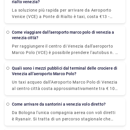
Palazzo Ducale. Monumenti - Zona San Marco. 3.Il
rialto venezia?
Canal Grande. Monumenti e Attrazioni in giro per
La soluzione più rapida per arrivare da Aeroporto
Venezia. 4.Il Ponte di Rialto. Monumenti - Zona di
Venice (VCE) a Ponte di Rialto è taxi, costa €13 -
Rialto. 5.Il Ponte dell'Accademia. Monumenti - Area
€17 e impiega 14 min. C'è un bus diretto tra
dell'Accademia. 6.Il Ponte degli Scalzi. 7.Il Palazzo
Aeroporto Venice (VCE) e Ponte di Rialto? Si, c'è un
come viaggiare dall'aeroporto marco polo di venezia a
Cà d'Oro. 8.Il Ponte dei Sospiri.
bus diretto in partenza da Aeroporto MARCO POLO
venezia città?
e in arrivo a Venezia.
Per raggiungere il centro di Venezia dall'aeroporto
Marco Polo (VCE) è possibile prendere l'autobus n. 5
operato da Actv. L'autobus ferma al terminal di
Piazzale Roma nel centro di Venezia e gli autobus
Quali sono i mezzi pubblici dal terminal delle crociere di
partono dall'aeroporto ogni 15 minuti dal lunedì al
Venezia all'aeroporto Marco Polo?
sabato e ogni 20 minuti la domenica.
Un taxi acqueo dall'Aeroporto Marco Polo di Venezia
al centro città costa approssimativamente tra € 105
(US$ 118,50) e € 135 ( US$ 152,40). Il prezzo dalla
stazione ferroviaria di Venezia Santa Lucia e da
come arrivare da santorini a venezia volo diretto?
Piazzale Roma al centro città è compreso tra € 65
Da Bologna l'unica compagnia aerea con voli diretti
(US$ 73,40) e € 100 (US$ 112,90). Il modo più
è Ryanair. Si tratta di un percorso stagionale che
economico e semplice per spostarsi dall'aeroporto al
inizia a giugno e termina ad ottobre. Da Catania,
centro città. L'autobus ATVO express è un autobus