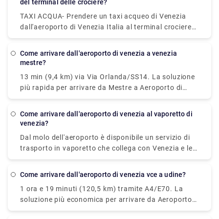
del terminal delle crociere?
TAXI ACQUA- Prendere un taxi acqueo di Venezia
dall'aeroporto di Venezia Italia al terminal crociere
di Venezia è il modo più costoso per raggiungere il
porto di Venezia. Ricorda che i taxi acquei sono i
come arrivare dall'aeroporto di venezia a venezia
"limousine di Venezia" e potresti pagare più di 90€
mestre?
dall'aeroporto Marco Polo alla Stazione Marittima.
13 min (9,4 km) via Via Orlanda/SS14. La soluzione
più rapida per arrivare da Mestre a Aeroporto di
Venezia-Marco Polo è taxi, costa €9 - €11 e impiega
10 min. C'è un bus diretto tra Mestre e Aeroporto
come arrivare dall'aeroporto di venezia al vaporetto di
Venezia Marco Polo? Si, c'è un bus diretto in
venezia?
partenza da Mestre c.so Del Popolo e in arrivo a
Dal molo dell'aeroporto è disponibile un servizio di
Venice Marco Polo Airport.
trasporto in vaporetto che collega con Venezia e le
principali isole veneziane (Murano, Burano, Lido). In
Aeroporto: seguire la segnaletica azzurra "Trasporto
come arrivare dall'aeroporto di venezia vce a udine?
via acqua" e raggiungere il 1° piano di Termina . Qui
1 ora e 19 minuti (120,5 km) tramite A4/E70. La
troverai il Moving Walkway, un percorso pedonale
soluzione più economica per arrivare da Aeroporto
sopraelevato con tappeti mobili, che ti condurrà alla
Venice (VCE) a Udine è bus che costa €8 - €11 e
darsena. A Venezia: alla fermata Alilaguna di San