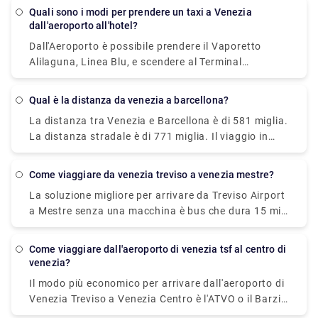
sul vaporetto. Oppure puoi prendere il vaporetto
quali sono i modi per prendere un taxi a Venezia
Alilaguna direttamente dall'aeroporto e scendere al
dall'aeroporto all'hotel?
terminal più vicino a dove alloggi.
Dall'Aeroporto è possibile prendere il Vaporetto
Alilaguna, Linea Blu, e scendere al Terminal
Traghetti Zattere. Questo dovrebbe metterti molto
vicino al tuo hotel. Il viaggio dall'aeroporto dura
qual è la distanza da venezia a barcellona?
circa 90 minuti. Un'altra opzione sarebbe quella di
La distanza tra Venezia e Barcellona è di 581 miglia.
prendere l'autobus o un taxi dall'aeroporto a
La distanza stradale è di 771 miglia. Il viaggio in
Piazzale Roma.
treno da Venezia a Barcellona dura circa 14 ore e 2
minuti, indipendentemente da quando parti.
come viaggiare da venezia treviso a venezia mestre?
La soluzione migliore per arrivare da Treviso Airport
a Mestre senza una macchina è bus che dura 15 min
e costa €8 - €13. Quanto tempo ci vuole per andare
da Treviso a Mestre? bus da Treviso Airport a Mestre
come viaggiare dall'aeroporto di venezia tsf al centro di
BNL Bank impiega 15 min compresi i trasferimenti e
venezia?
parte alle due volte al giorno.
Il modo più economico per arrivare dall'aeroporto di
Venezia Treviso a Venezia Centro è l'ATVO o il Barzi
Shuttle. Il viaggio dura circa 45 minuti e costa €