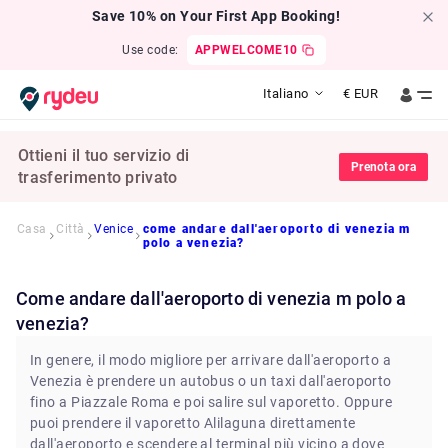
Save 10% on Your First App Booking!
Use code:
APPWELCOME10
Italiano
€
EUR
Ottieni il tuo servizio di
Prenota ora
trasferimento privato
Casa
Città
Venice
come andare dall'aeroporto di venezia m
polo a venezia?
come andare dall'aeroporto di venezia m polo a
venezia?
In genere, il modo migliore per arrivare dall'aeroporto a
Venezia è prendere un autobus o un taxi dall'aeroporto
fino a Piazzale Roma e poi salire sul vaporetto. Oppure
puoi prendere il vaporetto Alilaguna direttamente
dall'aeroporto e scendere al terminal più vicino a dove