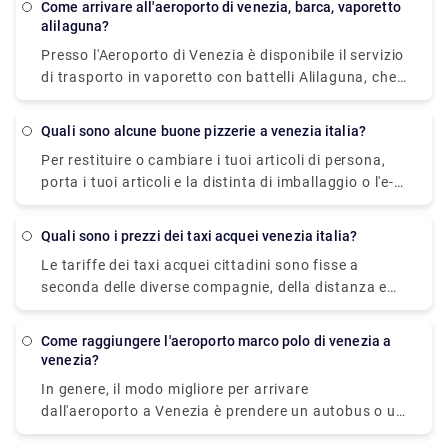
come arrivare all'aeroporto di venezia, barca, vaporetto
11 min e costa €1 - €35. In alternativa, puoi
alilaguna?
prendere l'autobus, che costa €0 - €8 e impiega 12
Presso l'Aeroporto di Venezia è disponibile il servizio
min.
di trasporto in vaporetto con battelli Alilaguna, che
collega l'Aeroporto Marco Polo con alcune Isole
Veneziane (Burano, Murano e Lido).
quali sono alcune buone pizzerie a venezia italia?
Per restituire o cambiare i tuoi articoli di persona,
porta i tuoi articoli e la distinta di imballaggio o l'e-
mail di conferma dell'ordine al negozio UO più
vicino. Gli articoli acquistati in uno dei nostri negozi
quali sono i prezzi dei taxi acquei venezia italia?
UO possono essere restituiti in qualsiasi negozio
Le tariffe dei taxi acquei cittadini sono fisse a
UO. Trova un negozio vicino a te per controllare gli
seconda delle diverse compagnie, della distanza e
orari del negozio e le informazioni sull'indirizzo.
del numero di persone. Un taxi acqueo
Porta il tuo articolo e la ricevuta al negozio per la
dall'Aeroporto Marco Polo di Venezia al centro città
restituzione.
come raggiungere l'aeroporto marco polo di venezia a
costa approssimativamente tra € 105 (US$ 118,50)
venezia?
e € 135 ( US$ 152,40).
In genere, il modo migliore per arrivare
dall'aeroporto a Venezia è prendere un autobus o un
taxi dall'aeroporto fino a Piazzale Roma e poi salire