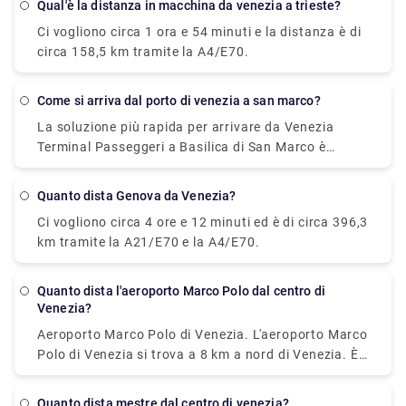
qual'è la distanza in macchina da venezia a trieste?
Ci vogliono circa 1 ora e 54 minuti e la distanza è di
circa 158,5 km tramite la A4/E70.
come si arriva dal porto di venezia a san marco?
La soluzione più rapida per arrivare da Venezia
Terminal Passeggeri a Basilica di San Marco è
traghetto, costa €8 e impiega 33 min. C'è un
traghetto diretto tra Venezia Terminal Passeggeri e
Quanto dista Genova da Venezia?
Basilica di San Marco? Si, c'è un traghetto diretto in
Ci vogliono circa 4 ore e 12 minuti ed è di circa 396,3
partenza da P. le Roma "B" e in arrivo a San Marco-
km tramite la A21/E70 e la A4/E70.
San Zaccaria "F".
Quanto dista l'aeroporto Marco Polo dal centro di
Venezia?
Aeroporto Marco Polo di Venezia. L'aeroporto Marco
Polo di Venezia si trova a 8 km a nord di Venezia. È
l'aeroporto internazionale di Venezia con il maggior
numero di passeggeri. L'Aeroporto Marco Polo di
quanto dista mestre dal centro di venezia?