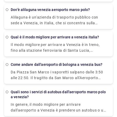
20 minuti. Il trasferimento privato prenotato in
diretto e non-stop che ti porterà in centro alla
anticipo dal terminal delle crociere di Venezia
stazione principale degli autobus, Piazzale Roma, in
dov'è alilaguna venezia aeroporto marco polo?
all'hotel di Venezia include una corsa in taxi acqueo
soli 20 minuti. Questo autobus passa ogni 20 minuti
Alilaguna è un'azienda di trasporto pubblico con
privato. San Basilio si trova a 20 minuti di
e il prezzo è di 8 euro (15 euro per il biglietto di
sede a Venezia, in Italia, che si concentra sulla
trasferimento dall'aeroporto Marco Polo di Venezia.
andata e ritorno).
fornitura di un efficiente trasporto in barca in tutta
la città. Le nostre 4 linee collegano l'aeroporto
qual è il modo migliore per arrivare a venezia italia?
Marco Polo e il Terminal Crociere con il centro di
Il modo migliore per arrivare a Venezia è in treno,
Venezia, il Lido e Murano.
fino alla stazione ferroviaria di Santa Lucia,
all'estremità nord-occidentale della città. C'è anche
un terminal degli autobus e parcheggi nelle
come andare dall'aeroporto di bologna a venezia bus?
vicinanze, a Piazzale Roma. Venezia ha anche il
Da Piazza San Marco i vaporetti salpano dalle 3:50
piccolo aeroporto Marco Polo di Venezia e da lì puoi
alle 22:50. Il tragitto da San Marco all'Aeroporto
prendere un autobus o un battello per Venezia.
dura 1 ora e 20 minuti
quali sono i servizi di autobus dall'aeroporto marco polo
a venezia?
In genere, il modo migliore per arrivare
dall'aeroporto a Venezia è prendere un autobus o un
taxi dall'aeroporto fino a Piazzale Roma e poi salire