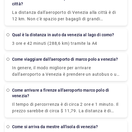
città?
La distanza dall'aeroporto di Venezia alla città è di
12 km. Non c'è spazio per bagagli di grandi
dimensioni sull'autobus dall'aeroporto di Venezia a
Venezia. I biglietti dell'autobus devono essere
Qual è la distanza in auto da venezia al lago di como?
timbrati prima del viaggio, in un'apposita
3 ore e 42 minuti (288,6 km) tramite la A4
macchinetta gialla alla fermata. Hanno una validità
di 75 minuti.
come viaggiare dall'aeroporto di marco polo a venezia?
In genere, il modo migliore per arrivare
dall'aeroporto a Venezia è prendere un autobus o un
taxi dall'aeroporto fino a Piazzale Roma e poi salire
sul vaporetto. Oppure puoi prendere il vaporetto
come arrivare a firenze all'aeroporto marco polo di
Alilaguna direttamente dall'aeroporto e scendere al
venezia?
terminal più vicino a dove alloggi.
Il tempo di percorrenza è di circa 2 ore e 1 minuto. Il
prezzo sarebbe di circa $ 11,79. La distanza è di
circa 127 miglia (204 km). Ci sono circa 30 treni al
giorno. E il primo treno è alle 01:58.
come si arriva da mestre all'isola di venezia?