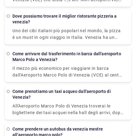
trasferimenti e parte alle ogni 20 minuti.
sono Venezia Treviso (TSF) (26,2 km), Trieste (TRS)
(99,3 km), Verona (VRN) (111,5 km) e Bologna
dove possiamo trovare il miglior ristorante pizzeria a
(BLQ) (129,9 km).
venezia?
Uno dei cibi italiani più popolari nel mondo, la pizza
è un must in ogni viaggio in Italia. Venezia ha un
certo numero di posti deliziosi dove trovare
un'ottima pizza e gustarla mentre si cammina lungo
come arrivare dal trasferimento in barca dall'aeroporto
uno dei tanti canali. È piuttosto difficile ottenere
Marco Polo a Venezia?
una pizza terribile a Napoli, ma se vuoi una pizza
Il mezzo più economico per viaggiare in barca
davvero magnifica, la migliore del mondo, secondo
dall'Aeroporto Marco Polo di Venezia (VCE) al centro
molti gente del posto, vai da Di Matteo. Che sia nella
di Venezia è il vaporetto (Vaporetto) operato da
sua versione semplice con mozzarella fiordilatte o
Alilaguna. Il tempo di percorrenza dall'aeroporto a
mozzarella di bufala (nel qual caso sarebbe
Come prenotiamo un taxi acqueo dall'aeroporto di
San Marco è di circa 70 minuti.
Venezia?
tecnicamente chiamata pizza Bufalina), la pizza
Margherita è senza dubbio la pizza preferita degli
All'Aeroporto Marco Polo di Venezia troverai le
italiani.
biglietterie dei taxi acquei nella hall degli arrivi, dopo
aver lasciato il ritiro bagagli. (Cerca i banchi con
l'etichetta "Speed Boat to Venice.") Dopo aver
come prendere un autobus da venezia mestre
acquistato il voucher, lascia il terminal e prendi il
all'aeroporto marco polo?