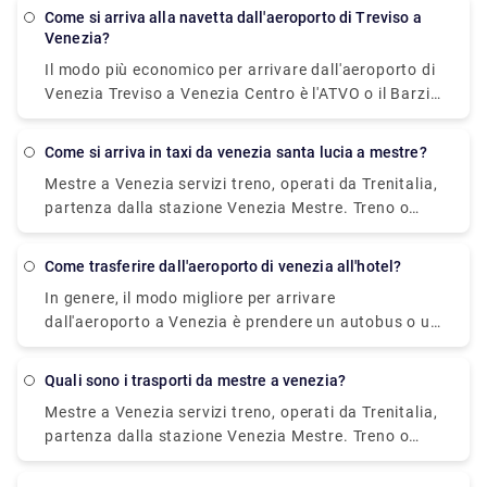
puoi volare senza scalo a Santorini con Wizz Air.
diretto e non-stop che ti porterà in centro alla
come si arriva alla navetta dall'aeroporto di Treviso a
stazione principale degli autobus, Piazzale Roma, in
Venezia?
soli 20 minuti. Questo autobus passa ogni 20 minuti
Il modo più economico per arrivare dall'aeroporto di
e il prezzo è di 8 euro (15 euro per il biglietto di
Venezia Treviso a Venezia Centro è l'ATVO o il Barzi
andata e ritorno).
Shuttle. Il viaggio dura circa 45 minuti e costa €
6,55 a persona. Nel frattempo un taxi costa 100
come si arriva in taxi da venezia santa lucia a mestre?
euro, tuttavia è incredibilmente conveniente
Mestre a Venezia servizi treno, operati da Trenitalia,
impiegando circa 30 minuti e può ospitare fino a
partenza dalla stazione Venezia Mestre. Treno o
quattro passeggeri.
autobus da Mestre a Venezia? Il modo migliore per
arrivare da Mestre a Venezia è in treno che richiede
come trasferire dall'aeroporto di venezia all'hotel?
11 min e costa €1 - €35. In alternativa, puoi
In genere, il modo migliore per arrivare
prendere l'autobus, che costa €0 - €8 e impiega 12
dall'aeroporto a Venezia è prendere un autobus o un
min.
taxi dall'aeroporto fino a Piazzale Roma e poi salire
sul vaporetto. Oppure puoi prendere il vaporetto
quali sono i trasporti da mestre a venezia?
Alilaguna direttamente dall'aeroporto e scendere al
Mestre a Venezia servizi treno, operati da Trenitalia,
terminal più vicino a dove alloggi.
partenza dalla stazione Venezia Mestre. Treno o
autobus da Mestre a Venezia? Il modo migliore per
arrivare da Mestre a Venezia è in treno che richiede