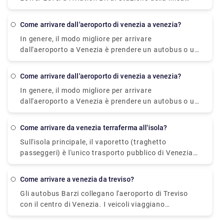
verde. Prendi il linea 3 bus da Aviation/Lax Station a
4Th Nb & Colorado Fs. Prendi il linea 1 bus da 4Th
come arrivare dall'aeroporto di venezia a venezia?
Sb & Santa Monica Place a Main Sb & Venice Way
In genere, il modo migliore per arrivare
Ns.
dall'aeroporto a Venezia è prendere un autobus o un
taxi dall'aeroporto fino a Piazzale Roma e poi salire
sul vaporetto. Oppure puoi prendere il vaporetto
come arrivare dall'aeroporto di venezia a venezia?
Alilaguna direttamente dall'aeroporto e scendere al
In genere, il modo migliore per arrivare
terminal più vicino a dove alloggi.
dall'aeroporto a Venezia è prendere un autobus o un
taxi dall'aeroporto fino a Piazzale Roma e poi salire
sul vaporetto. Puoi andare dall'Aeroporto Venezia a
come arrivare da venezia terraferma all'isola?
Venezia in bus urbano, navetta express, vaporetto o
Sull'isola principale, il vaporetto (traghetto
taxi. Puoi anche noleggiare un'auto senza
passeggeri) è l'unico trasporto pubblico di Venezia.
conducente. Il viaggio in autobus dura circa 30
Ci sono traghetti intorno all'isola e sul Canal Grande
minuti, la tariffa dell'autobus è di 8 EUR. La navetta
a Venezia. Si tratta di un ampio canale che divide
raggiungerà la destinazione in 20 minuti e dovrai
come arrivare a venezia da treviso?
l'isola di Venezia in due parti. Le partenze sono
pagare 7 EUR per tale viaggio.
Gli autobus Barzi collegano l'aeroporto di Treviso
molto frequenti, ogni pochi minuti.
con il centro di Venezia. I veicoli viaggiano
esattamente agli stessi orari degli autobus ATVO e