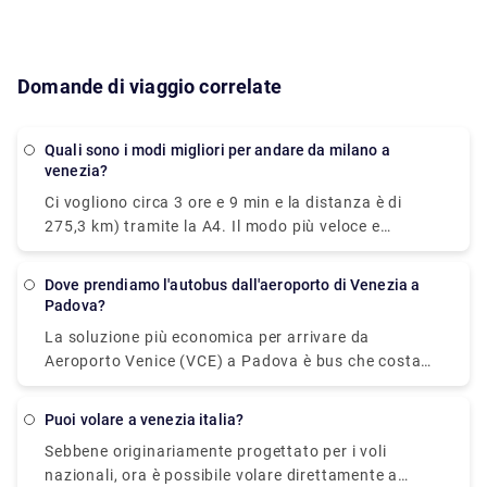
Domande di viaggio correlate
Quali sono i modi migliori per andare da milano a
venezia?
Ci vogliono circa 3 ore e 9 min e la distanza è di
275,3 km) tramite la A4. Il modo più veloce e
comodo per viaggiare da Venezia a Milano è
prendere il treno ad alta velocità Le Frecce. Questo
Dove prendiamo l'autobus dall'aeroporto di Venezia a
treno moderno e lussuoso ti porterà a destinazione
Padova?
in sole 2 ore e 25 minuti. Potresti guidare da Milano
La soluzione più economica per arrivare da
a Venezia in sole tre ore, ma se hai fretta potresti
Aeroporto Venice (VCE) a Padova è bus che costa
anche prendere il treno. Con un'auto, il viaggio
€6 - €8 e impiega 1h 25min.La soluzione più rapida
diventa parte della tua vacanza. Allunga il viaggio
per arrivare da Aeroporto Venice (VCE) a Padova è
per tutti i giorni che puoi permetterti per un viaggio
Puoi volare a venezia italia?
taxi, costa €40 - € 55 e impiega 35 min.
indimenticabile attraverso il Nord Italia.
Sebbene originariamente progettato per i voli
nazionali, ora è possibile volare direttamente a