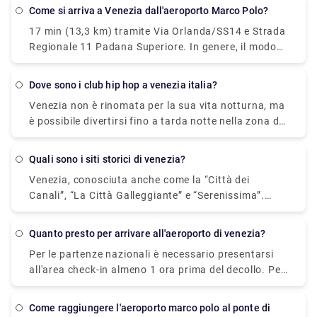
è prendere un autobus o un taxi dall'aeroporto fino
Come si arriva a Venezia dall'aeroporto Marco Polo?
a Piazzale Roma e poi salire sul Vaporetto. Oppure
17 min (13,3 km) tramite Via Orlanda/SS14 e Strada
puoi prendere il vaporetto Alilaguna direttamente
Regionale 11 Padana Superiore. In genere, il modo
dall'aeroporto e scendere al terminal più vicino a
migliore per arrivare dall'aeroporto a Venezia è
dove alloggi.
prendere un autobus o un taxi dall'aeroporto fino a
dove sono i club hip hop a venezia italia?
Piazzale Roma e poi salire sul Vaporetto. Oppure
Venezia non è rinomata per la sua vita notturna, ma
puoi prendere il vaporetto Alilaguna direttamente
è possibile divertirsi fino a tarda notte nella zona del
dall'aeroporto e scendere al terminal più vicino a
Lido dove i locali notturni e i bar sono più comuni.
dove alloggi.
Se preferisci rimanere a Venezia, fai come la gente
quali sono i siti storici di venezia?
del posto: goditi un pasto in ritardo seguito da un
Venezia, conosciuta anche come la “Città dei
bicchiere o due di vino locale. Nel centro storico di
Canali”, “La Città Galleggiante” e “Serenissima”.
Venezia non ci sono veri e propri locali notturni, ma
Monumenti di Venezia. Venezia stessa è un
piuttosto disco bar, pub e cocktail bar , dove la
monumento, un museo a cielo aperto. Qualsiasi sito
gente del posto e gli studenti universitari si
quanto presto per arrivare all'aeroporto di venezia?
tu visiti, che sia San Marco, il cuore di Venezia, o
ritrovano la sera per un drink e per ascoltare musica
Per le partenze nazionali è necessario presentarsi
zone più lontane dal centro turistico, troverai
dal vivo.
all'area check-in almeno 1 ora prima del decollo. Per
sempre monumenti, chiese, luoghi da visitare e
le partenze internazionali è necessario presentarsi
ammirare. Piazza San Marco. Alcuni di quelli
all'area check-in almeno 2 ore prima del decollo.
popolari sono: 1. Monumenti - Area San Marco. 2. Il
come raggiungere l'aeroporto marco polo al ponte di