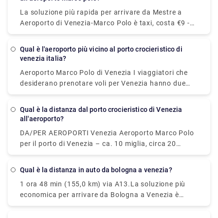
marciapiede mobile fino ai moli delle barche.
La soluzione più rapida per arrivare da Mestre a
Aeroporto di Venezia-Marco Polo è taxi, costa €9 -
€11 e impiega 10 min.
qual è l'aeroporto più vicino al porto crocieristico di
venezia italia?
Aeroporto Marco Polo di Venezia I viaggiatori che
desiderano prenotare voli per Venezia hanno due
principali opzioni aeroportuali. Vale a dire,
Aeroporto Marco Polo di Venezia (VCE) e Aeroporto
Qual è la distanza dal porto crocieristico di Venezia
di Treviso (TSF). L'Aeroporto Marco Polo di Venezia
all'aeroporto?
è il principale aeroporto di Venezia e la maggior
DA/PER AEROPORTI Venezia Aeroporto Marco Polo
parte dei viaggiatori diretti a Venezia passerà
per il porto di Venezia – ca. 10 miglia, circa 20
attraverso i suoi terminal.
minuti di auto. Il porto è raggiungibile anche via
acqua – ca. 60 minuti di taxi acqueo.
Qual è la distanza in auto da bologna a venezia?
1 ora 48 min (155,0 km) via A13.La soluzione più
economica per arrivare da Bologna a Venezia è
Ridesharing che costa €9 e impiega 2h 4min.