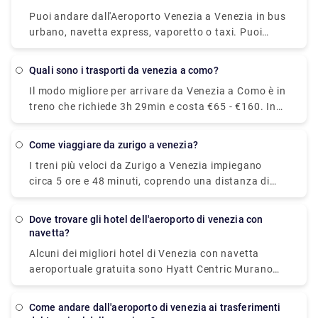
sabato e ogni 20 minuti la domenica.
Puoi andare dall'Aeroporto Venezia a Venezia in bus
urbano, navetta express, vaporetto o taxi. Puoi
anche noleggiare un'auto senza conducente. Il
viaggio in autobus dura circa 30 minuti, la tariffa
quali sono i trasporti da venezia a como?
dell'autobus è di 8 EUR. La navetta raggiungerà la
Il modo migliore per arrivare da Venezia a Como è in
destinazione in 20 minuti e dovrai pagare 7 EUR per
treno che richiede 3h 29min e costa €65 - €160. In
tale viaggio.
alternativa, puoi bus, che costa €17 - €21 e impiega
5h 25min, puoi anche volo, che costa €24 - €180 e
come viaggiare da zurigo a venezia?
impiega 6h 10min.
I treni più veloci da Zurigo a Venezia impiegano
circa 5 ore e 48 minuti, coprendo una distanza di
circa 361 chilometri. Nei giorni feriali, il primo treno
in partenza da Zurigo dovrebbe partire intorno alle
dove trovare gli hotel dell'aeroporto di venezia con
06:09. L'ultima partenza è solitamente intorno alle
navetta?
20:40.
Alcuni dei migliori hotel di Venezia con navetta
aeroportuale gratuita sono Hyatt Centric Murano
Venice, Annia Park Hotel Venice Airport, Guest
House Bella Onda, Villa ai Tigli, Crowne Plaza Venice
come andare dall'aeroporto di venezia ai trasferimenti
East, an IHG Hotel.