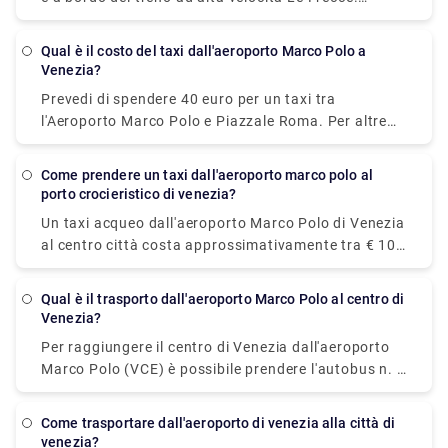
Questo treno moderno e lussuoso ti porterà a
destinazione in sole 3 ore e 7 minuti. Per i tempi di
Qual è il costo del taxi dall'aeroporto Marco Polo a
percorrenza effettivi, controlla il nostro orario.
Venezia?
Prevedi di spendere 40 euro per un taxi tra
l'Aeroporto Marco Polo e Piazzale Roma. Per altre
tariffe, vedere la foto sopra. I componenti aggiuntivi
per i bagagli, i viaggi notturni e i viaggi nei giorni
come prendere un taxi dall'aeroporto marco polo al
festivi potrebbero aumentare la tariffa, quindi chiedi
porto crocieristico di venezia?
all'autista un preventivo se stai attento ai tuoi euro.
Un taxi acqueo dall'aeroporto Marco Polo di Venezia
al centro città costa approssimativamente tra € 105
(US$ 117,60) e € 135 ( US$ 151,20). Il prezzo dalla
stazione ferroviaria di Venezia Santa Lucia e da
Qual è il trasporto dall'aeroporto Marco Polo al centro di
Piazzale Roma al centro città è compreso tra € 65
Venezia?
(US$ 72,80) e € 100 ( US$ 112).
Per raggiungere il centro di Venezia dall'aeroporto
Marco Polo (VCE) è possibile prendere l'autobus n. 5
operato da Actv. L'autobus ferma al terminal di
Piazzale Roma nel centro di Venezia e gli autobus
come trasportare dall'aeroporto di venezia alla città di
partono dall'aeroporto ogni 15 minuti dal lunedì al
venezia?