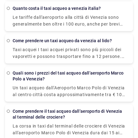
6,55 a persona. Nel frattempo un taxi costa 100
quanto costa il taxi acqueo a venezia italia?
euro, tuttavia è incredibilmente conveniente
Le tariffe dall'aeroporto alla città di Venezia sono
impiegando circa 30 minuti e può ospitare fino a
generalmente ben oltre i 100 euro, anche per brevi
quattro passeggeri.
distanze all'interno di Venezia bisogna pagare
almeno dai 50 ai 70 euro. I prezzi sono aumentati
come prendere un taxi acqueo da venezia al lido?
notevolmente negli ultimi anni. C'è anche un
Taxi acquei I taxi acquei privati sono più piccoli dei
supplemento notturno, in genere circa 20 euro.
vaporetti e possono trasportare fino a 12 persone.
Sono più veloci, decisamente più glamour, ma più
costosi. Ci vogliono circa mezz'ora o meno per
quali sono i prezzi del taxi acqueo dall'aeroporto Marco
raggiungere il Lido e costano circa 100 euro.
Polo a Venezia?
Un taxi acqueo dall'Aeroporto Marco Polo di Venezia
al centro città costa approssimativamente tra € 105
(US$ 118,50) e € 135 ( US$ 152,40). Il prezzo dalla
stazione ferroviaria di Venezia Santa Lucia e da
come prendere il taxi acqueo dall'aeroporto di Venezia
Piazzale Roma al centro città è compreso tra € 65
al terminal delle crociere?
(US$ 73,40) e € 100 (US$ 112,90). Il modo più
La corsa in taxi dal terminal delle crociere di Venezia
economico e semplice per spostarsi dall'aeroporto al
all'aeroporto Marco Polo di Venezia dura dai 15 ai
centro città. L'autobus ATVO express è un autobus