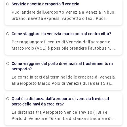
impiega 1h 30min.
Marco, Rialto, Fondamenta Nuove e Guglie. Isole
servizio navetta aeroporto fl venezia
Veneziane: alla fermata Alilaguna di Murano,
Puoi andare dall'Aeroporto Venezia a Venezia in bus
Burano, Lido. Il servizio di trasporto in vaporetto è
urbano, navetta express, vaporetto o taxi. Puoi
fornito da Alilaguna.
anche noleggiare un'auto senza conducente. Il
viaggio in autobus dura circa 30 minuti, la tariffa
come viaggiare da venezia marco polo al centro città?
dell'autobus è di 8 EUR. La navetta raggiungerà la
Per raggiungere il centro di Venezia dall'aeroporto
destinazione in 20 minuti e dovrai pagare 7 EUR per
Marco Polo (VCE) è possibile prendere l'autobus n. 5
tale viaggio.
operato da Actv. L'autobus ferma al terminal di
Piazzale Roma nel centro di Venezia e gli autobus
come viaggiare dal porto di venezia al trasferimento in
partono dall'aeroporto ogni 15 minuti dal lunedì al
aeroporto?
sabato e ogni 20 minuti la domenica.
La corsa in taxi dal terminal delle crociere di Venezia
all'aeroporto Marco Polo di Venezia dura dai 15 ai
20 minuti. Il trasferimento privato prenotato in
anticipo dal terminal delle crociere di Venezia
Qual è la distanza dall'aeroporto di venezia treviso al
all'hotel di Venezia include una corsa in taxi acqueo
porto delle navi da crociera?
privato. San Basilio si trova a 20 minuti di taxi
La distanza tra Aeroporto Venice Treviso (TSF) e
dall'aeroporto Marco Polo di Venezia.
Porto di Venezia è 26 km. La distanza stradale è di
30,2 km.