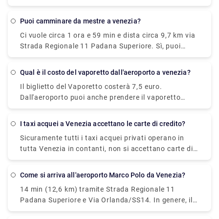
Venezia dalla maggior parte delle principali città
europee. L'aeroporto è abbastanza piccolo da
Puoi camminare da mestre a venezia?
sdoganare, ritirare i bagagli e navigare fuori dal
Ci vuole circa 1 ora e 59 min e dista circa 9,7 km via
terminal senza dover camminare per miglia. I
Strada Regionale 11 Padana Superiore. Sì, puoi
viaggiatori che desiderano prenotare un volo per
correre, o camminare, da Mestre a Venezia. Dista
Venezia hanno due principali opzioni per
circa 10 km dalla stazione di Mestre alla stazione di
l'aeroporto. Vale a dire, Aeroporto Marco Polo di
Qual è il costo del vaporetto dall'aeroporto a venezia?
Santa Lucia/Piazzale Roma e non è bellissimo.
Venezia (VCE) e Aeroporto di Treviso (TSF).
Il biglietto del Vaporetto costerà 7,5 euro.
L'Aeroporto Marco Polo di Venezia è il principale
Dall'aeroporto puoi anche prendere il vaporetto
aeroporto di Venezia e la maggior parte dei
Alilaguna diretto a Venezia. Il molo è a dieci minuti a
viaggiatori diretti a Venezia passerà attraverso i
piedi dal terminal dell'aeroporto e il viaggio
suoi terminal.
I taxi acquei a Venezia accettano le carte di credito?
attraverso la laguna durerà più di un'ora a seconda
Sicuramente tutti i taxi acquei privati operano in
della fermata alla quale scendi.
tutta Venezia in contanti, non si accettano carte di
credito.
Come si arriva all'aeroporto Marco Polo da Venezia?
14 min (12,6 km) tramite Strada Regionale 11
Padana Superiore e Via Orlanda/SS14. In genere, il
modo migliore per arrivare dall'aeroporto a Venezia