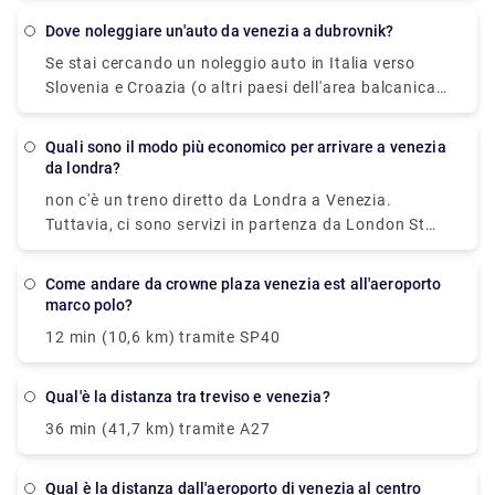
sul vaporetto. Oppure puoi prendere il vaporetto
dove noleggiare un'auto da venezia a dubrovnik?
Alilaguna direttamente dall'aeroporto e scendere al
Se stai cercando un noleggio auto in Italia verso
terminal più vicino a dove alloggi.
Slovenia e Croazia (o altri paesi dell'area balcanica)
puoi prenderne uno all'Aeroporto di Venezia o
Aeroporto di Treviso, ad esempio. ... Puoi guidare
quali sono il modo più economico per arrivare a venezia
gratuitamente all'interno dell'UE, Svizzera,
da londra?
Lichtenstein, Vaticano, San Marino, Monaco,
non c'è un treno diretto da Londra a Venezia.
Norvegia, Croazia, Bosnia, Serbia, Montenegro e
Tuttavia, ci sono servizi in partenza da London St
Macedonia.
Pancras Eurostar e in arrivo a Venezia S. Lucia via
Gare du Nord, Paris Gare De Lyon e Milano Centrale.
come andare da crowne plaza venezia est all'aeroporto
Il viaggio, compresi i trasferimenti, dura circa 13h
marco polo?
49min.
12 min (10,6 km) tramite SP40
qual'è la distanza tra treviso e venezia?
36 min (41,7 km) tramite A27
Qual è la distanza dall'aeroporto di venezia al centro