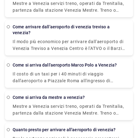
Mestre a Venezia servizi treno, operati da Trenitalia,
partenza dalla stazione Venezia Mestre. Treno o
autobus da Mestre a Venezia? Il modo migliore per
arrivare da Mestre a Venezia è in treno che richiede
come arrivare dall'aeroporto di venezia treviso a
11 min e costa €1 - €35. In alternativa, puoi
venezia?
prendere l'autobus, che costa €0 - €8 e impiega 12
Il modo più economico per arrivare dall'aeroporto di
min.
Venezia Treviso a Venezia Centro è l'ATVO o il Barzi
Shuttle. Il viaggio dura circa 45 minuti e costa €
6,55 a persona. Nel frattempo un taxi costa 100
Come si arriva dall'aeroporto Marco Polo a Venezia?
euro, tuttavia è incredibilmente conveniente
Il costo di un taxi per i 40 minuti di viaggio
impiegando circa 30 minuti e può ospitare fino a
dall'aeroporto a Piazzale Roma all'ingresso di
quattro passeggeri.
Venezia è di circa 80 euro.
come si arriva da mestre a venezia?
Mestre a Venezia servizi treno, operati da Trenitalia,
partenza dalla stazione Venezia Mestre. Treno o
autobus da Mestre a Venezia? Il modo migliore per
arrivare da Mestre a Venezia è in treno che richiede
quanto presto per arrivare all'aeroporto di venezia?
11 min e costa €1 - €35. In alternativa, puoi