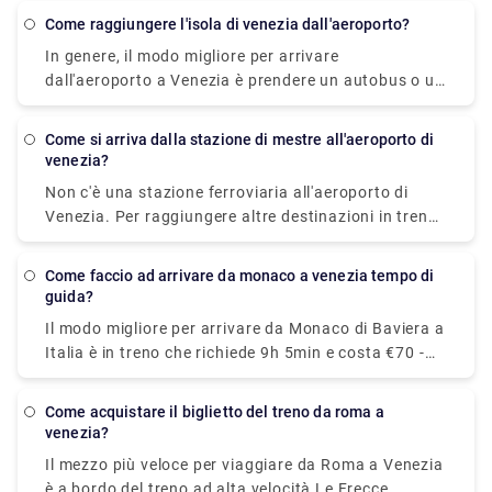
hanno lo stesso prezzo. Il vantaggio è che
come raggiungere l'isola di venezia dall'aeroporto?
impiegano solo 40 minuti per arrivare in centro,
In genere, il modo migliore per arrivare
invece di 70 minuti, visto che usano l'autostrada.
dall'aeroporto a Venezia è prendere un autobus o un
taxi dall'aeroporto fino a Piazzale Roma e poi salire
sul vaporetto. Oppure puoi prendere il vaporetto
come si arriva dalla stazione di mestre all'aeroporto di
Alilaguna direttamente dall'aeroporto e scendere al
venezia?
terminal più vicino a dove alloggi.
Non c'è una stazione ferroviaria all'aeroporto di
Venezia. Per raggiungere altre destinazioni in treno,
devi prima raggiungere la Stazione Ferroviaria di
Venezia Mestre o la Stazione Ferroviaria Santa
come faccio ad arrivare da monaco a venezia tempo di
Lucia.
guida?
Il modo migliore per arrivare da Monaco di Baviera a
Italia è in treno che richiede 9h 5min e costa €70 -
€160. In alternativa, puoi bus, che costa €40 - €60 e
impiega 12h 48min. 5 ore e 59 minuti (543,2 km)
come acquistare il biglietto del treno da roma a
tramite la E45
venezia?
Il mezzo più veloce per viaggiare da Roma a Venezia
è a bordo del treno ad alta velocità Le Frecce.