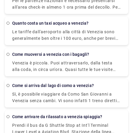
Per le partenze nazionali è necessario presentarsi
prendere l'autobus, che costa €0 - €8 e impiega 12
all'area check-in almeno 1 ora prima del decollo. Per
min.
le partenze internazionali è necessario presentarsi
all'area check-in almeno 2 ore prima del decollo.
quanto costa un taxi acqueo a venezia?
Le tariffe dall'aeroporto alla città di Venezia sono
generalmente ben oltre i 100 euro, anche per brevi
distanze all'interno di Venezia bisogna pagare
almeno dai 50 ai 70 euro. I prezzi sono aumentati
come muoversi a venezia con i bagagli?
notevolmente negli ultimi anni. C'è anche un
Venezia è piccola. Puoi attraversarlo, dalla testa
supplemento notturno, in genere circa 20 euro.
alla coda, in circa un'ora. Quasi tutte le tue visite
turistiche si trovano a 20 minuti a piedi dal Ponte di
Rialto o da Piazza San Marco.
come si arriva dal lago di como a venezia?
Sì, è possibile viaggiare da Como San Giovanni a
Venezia senza cambi. Vi sono infatti 1 treno diretti
da Como San Giovanni a Venezia.
come arrivare da rilassato a venezia spiaggia?
Prendi il bus da G Shuttle Stop at Int'l Terminal
Lower Level a Aviation Blvd. Stazione della linea