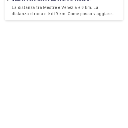
Venezia si trova a circa 8 km a nord di Venezia.
La distanza tra Mestre e Venezia è 9 km. La
distanza stradale è di 9 km. Come posso viaggiare
da Mestre a Venezia senza auto? La soluzione
migliore per arrivare da Mestre a Venezia senza una
macchina è treno che dura 11 min e costa €1 - €35.