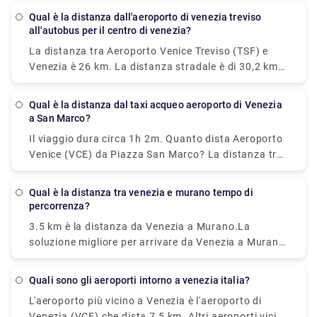
Qual è la distanza dall'aeroporto di venezia treviso
all'autobus per il centro di venezia?
La distanza tra Aeroporto Venice Treviso (TSF) e
Venezia è 26 km. La distanza stradale è di 30,2 km.
Come posso viaggiare da Aeroporto Venice Treviso
(TSF) a Venezia senza auto? La soluzione migliore
Qual è la distanza dal taxi acqueo aeroporto di Venezia
per arrivare da Aeroporto Venice Treviso (TSF) a
a San Marco?
Venezia senza una macchina è linea 351 bus e bus
Il viaggio dura circa 1h 2m. Quanto dista Aeroporto
che dura 30 min e costa €8 - €13.
Venice (VCE) da Piazza San Marco? La distanza tra
Aeroporto Venice (VCE) e Piazza San Marco è 8 km.
Qual è la distanza tra venezia e murano tempo di
percorrenza?
3.5 km è la distanza da Venezia a Murano.La
soluzione migliore per arrivare da Venezia a Murano
senza una macchina è traghetto che dura 18 min e
costa €2 - €8. Quanto tempo ci vuole per andare da
quali sono gli aeroporti intorno a venezia italia?
Venezia a Murano? traghetto da F. te Nove a
L'aeroporto più vicino a Venezia è l'aeroporto di
Murano Da Mula impiega 18 min compresi i
Venezia (VCE) che dista 7,5 km. Altri aeroporti vicini