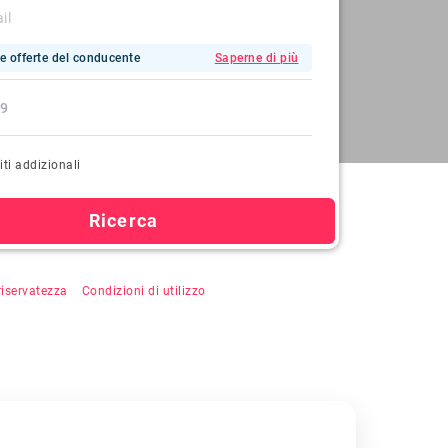
e offerte del conducente
Saperne di più
iti addizionali
Ricerca
u "Cerca", si accetta la registrazione automatica,
 riservatezza
&
Condizioni di utilizzo
.