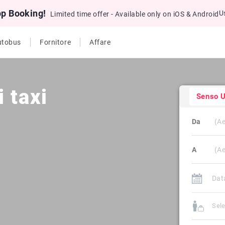
pp Booking!
U
Limited time offer - Available only on iOS & Android
utobus
Fornitore
Affare
 taxi
Senso U
Da
A
Sele