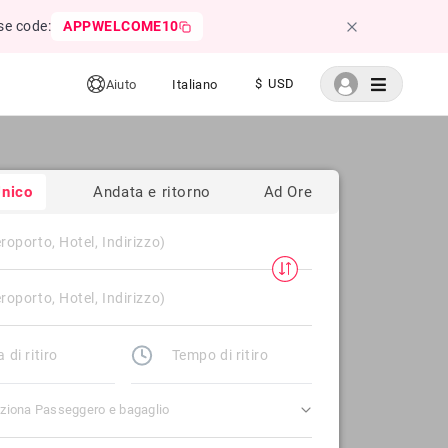
se code:
APPWELCOME10
$ USD
Aiuto
Italiano
nico
Andata e ritorno
Ad Ore
ziona Passeggero e bagaglio