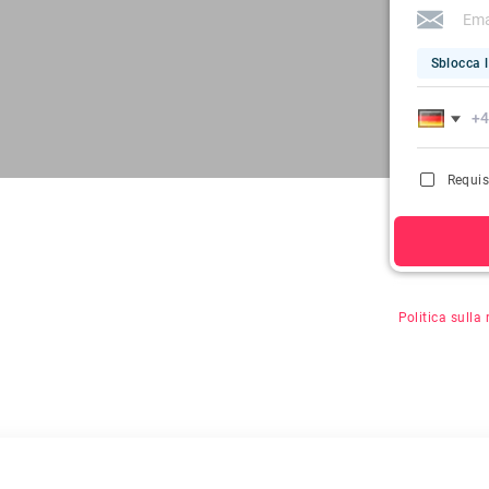
Sblocca l
Requis
Facendo clic s
Politica sulla