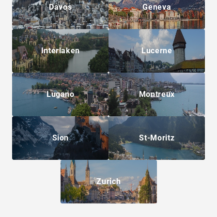
Davos
Geneva
Interlaken
Lucerne
Lugano
Montreux
Sion
St-Moritz
Zurich