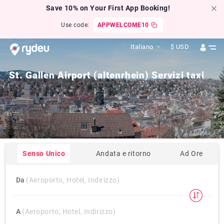
Save 10% on Your First App Booking!
Use code:
APPWELCOME10
Italiano
$
USD
St. Gallen Airport (altenrhein) Servizi taxi
Click by
pobre.ch
from
Flickr
Senso Unico
Andata e ritorno
Ad Ore
Da
(Aeroporto, Hotel, Indirizzo)
A
(Aeroporto, Hotel, Indirizzo)