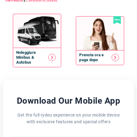
riservatezza
&
Condizioni di utilizzo
.
New
Noleggiare
Prenota ora e
Minibus
&
paga dopo
Autobus
Download Our Mobile App
Get the full rydeu experience on your mobile device
with exclusive features and special offers