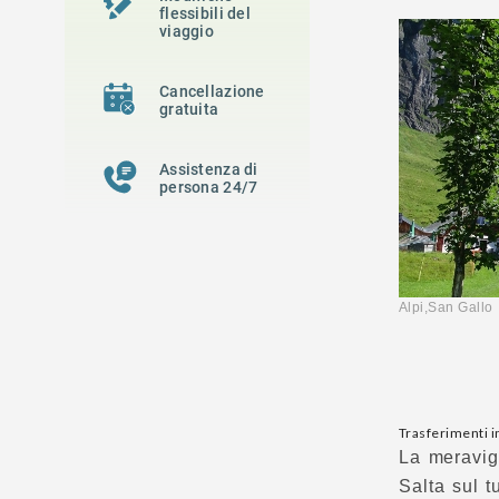
flessibili del
viaggio
Cancellazione
gratuita
Assistenza di
persona 24/7
Alpi,San G
Trasferimenti in
La meravigl
Salta sul t