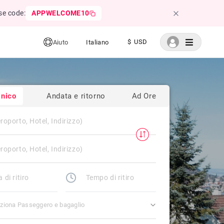
se code:
APPWELCOME10
$ USD
Aiuto
Italiano
nico
Andata e ritorno
Ad Ore
ziona Passeggero e bagaglio