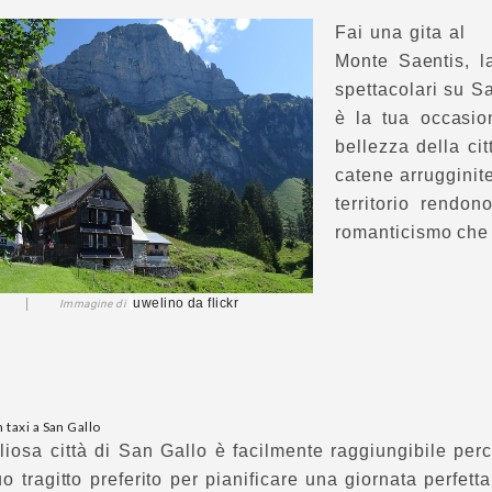
Fai una gita al
Monte Saentis, la
spettacolari su S
è la tua occasio
bellezza della cit
catene arrugginit
territorio rendo
romanticismo che 
allo |
uwelino
da flickr
Immagine di
 taxi a San Gallo
iosa città di San Gallo è facilmente raggiungibile perc
uo tragitto preferito per pianificare una giornata perfe