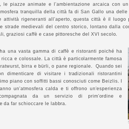
e, le piazze animate e l'ambientazione arcaica con u
tmosfera tranquilla della città fa di San Gallo una delle 
le attività rigeneranti all'aperto, questa città è il luogo
le strade medievali del centro storico, lontano dalla c
li, graziosi caffè e case pittoresche del XVI secolo.
ha una vasta gamma di caffè e ristoranti poiché ha
ricca e colossale. La città è particolarmente famosa
bratwurst, birra e bürli, o pane regionale. Quando sei
on dimenticare di visitare i tradizionali ristorantini
primo piano con soffitti bassi conosciuti come Beizlis. I
 hanno un'atmosfera calda e ti offrono un'esperienza
ccompagnata da un servizio di prim'ordine e
e da far schioccare le labbra.