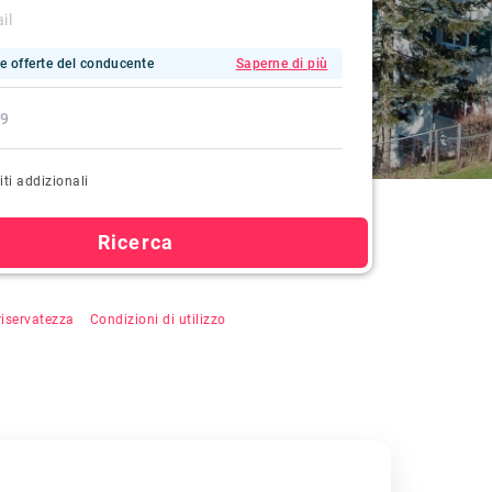
e offerte del conducente
Saperne di più
iti addizionali
Ricerca
u "Cerca", si accetta la registrazione automatica,
 riservatezza
&
Condizioni di utilizzo
.