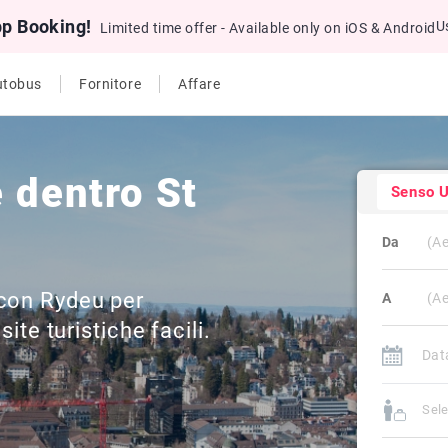
pp Booking!
U
Limited time offer - Available only on iOS & Android
utobus
Fornitore
Affare
 dentro St
Senso U
Da
 con Rydeu per
A
site turistiche facili.
Sele