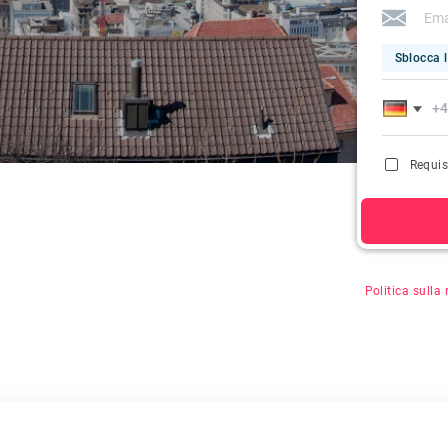
Sblocca l
Requis
Facendo clic s
Politica sulla