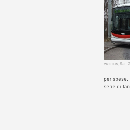
Autobus, San G
per spese, 
serie di fa