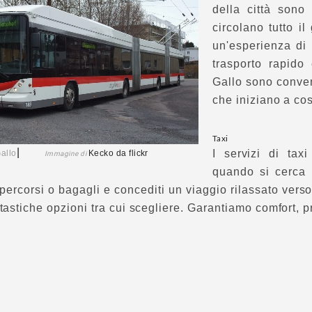
della città sono
circolano tutto i
un'esperienza di
trasporto rapido
Gallo sono conveni
che iniziano a cos
Taxi
|
I servizi di tax
allo
Kecko
da flickr
Immagine di
quando si cerca u
percorsi o bagagli e concediti un viaggio rilassato verso
ntastiche opzioni tra cui scegliere. Garantiamo comfort, pr