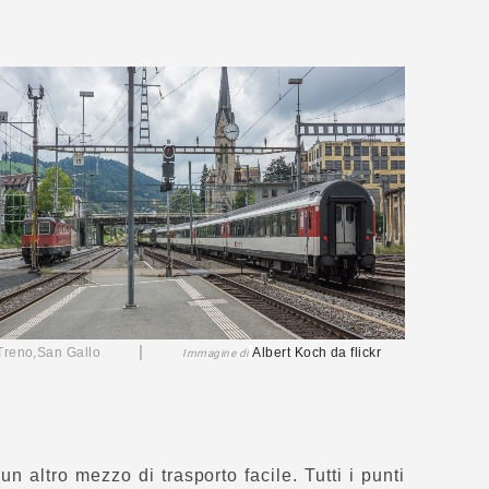
|
Treno,San Gallo
Albert Koch
da flickr
Immagine di
n altro mezzo di trasporto facile. Tutti i punti