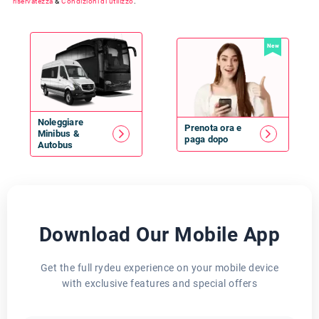
riservatezza
&
Condizioni di utilizzo
.
New
Noleggiare
Prenota ora e
Minibus
&
paga dopo
Autobus
Download Our Mobile App
Get the full rydeu experience on your mobile device
with exclusive features and special offers