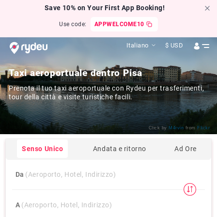
Save 10% on Your First App Booking!
Use code:
APPWELCOME10
Italiano
$
USD
Taxi aeroportuale dentro Pisa
Prenota il tuo taxi aeroportuale con Rydeu per trasferimenti,
tour della città e visite turistiche facili.
Click by
M4rvin
from
Flickr
Senso Unico
Andata e ritorno
Ad Ore
Da
(Aeroporto, Hotel, Indirizzo)
A
(Aeroporto, Hotel, Indirizzo)