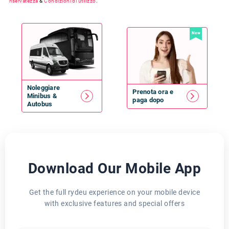
riservatezza
&
Condizioni di utilizzo
.
New
Noleggiare
Prenota ora e
Minibus
&
paga dopo
Autobus
Download Our Mobile App
Get the full rydeu experience on your mobile device
with exclusive features and special offers