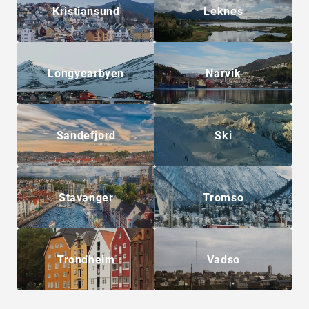
Kristiansund
Leknes
Longyearbyen
Narvik
Sandefjord
Ski
Stavanger
Tromso
Trondheim
Vadso