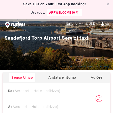
Save 10% on Your First App Booking!
Use code:
APPWELCOME10
Italiano
$
USD
Sandefjord Torp Airport Servizi taxi
Click by
BreakDownPictures
from
Pixabay
Senso Unico
Andata e ritorno
Ad Ore
Da
(Aeroporto, Hotel, Indirizzo)
A
(Aeroporto, Hotel, Indirizzo)