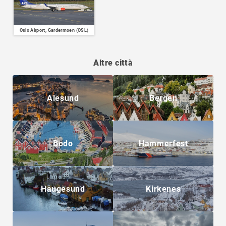
Oslo Airport, Gardermoen (OSL)
Altre città
Alesund
Bergen
Bodo
Hammerfest
Haugesund
Kirkenes