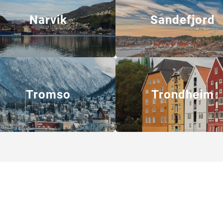
Narvik
Sandefjord
Tromso
Trondheim