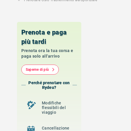
Prenotare Oslo Trasferimento aeroportuale
Prenota e paga
più tardi
Prenota ora la tua corsa e
paga solo all'arrivo
Saperne di più
Perché prenotare con
Rydeu?
Modifiche
flessibili del
viaggio
Cancellazione