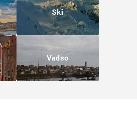
Ski
Vadso