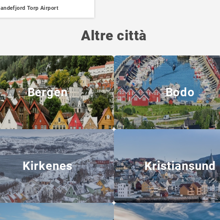
andefjord Torp Airport
Altre città
Bergen
Bodo
Kirkenes
Kristiansund