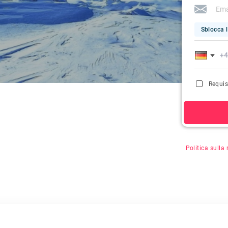
Sblocca l
Requis
Facendo clic s
Politica sulla