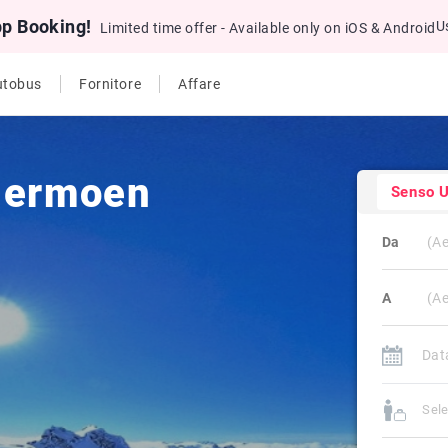
pp Booking!
U
Limited time offer - Available only on iOS & Android
utobus
Fornitore
Affare
rdermoen
Senso U
Da
A
Sele