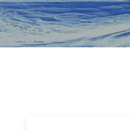
rotkorn
Click by
from
Pixabay