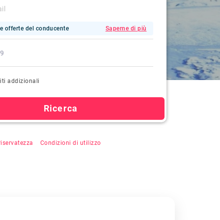
e offerte del conducente
Saperne di più
iti addizionali
Ricerca
u "Cerca", si accetta la registrazione automatica,
 riservatezza
&
Condizioni di utilizzo
.