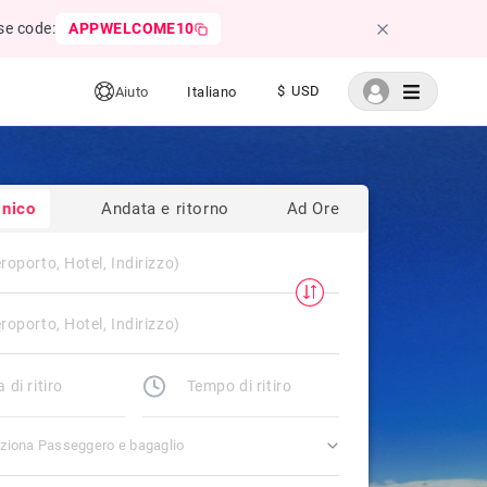
se code:
APPWELCOME10
$ USD
Aiuto
Italiano
nico
Andata e ritorno
Ad Ore
ziona Passeggero e bagaglio