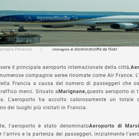
i Marsiglia Provenza |
dionhinchcliffe
da flickr
Immagine di
sere il principale aeroporto internazionale della città,
Aer
 numerose compagnie aeree rinomate come Air France. L'a
 della Francia a causa del numero di passeggeri che osp
 traffico merci. Situato a
Marignane,
questo aeroporto si 
ia. L'aeroporto ha accolto calorosamente un totale
no dei luoghi più visitati in Francia.
e, l'aeroporto è stato denominato
Aeroporto di Marsi
r l'arrivo e la partenza dei passeggeri, inizialmente l'a