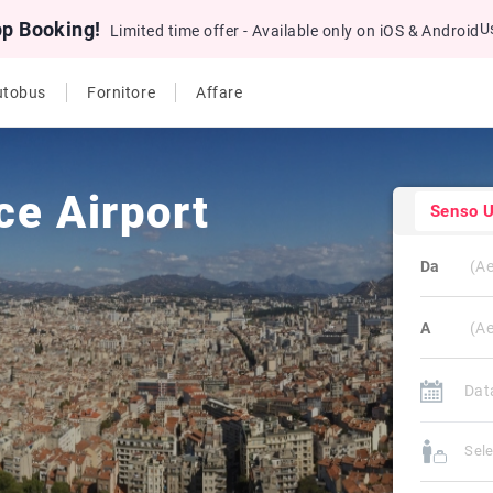
pp Booking!
U
Limited time offer - Available only on iOS & Android
utobus
Fornitore
Affare
ce Airport
Senso U
Da
A
Sele