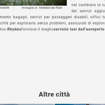
nel cambiare la t
erseille
|
hkoskas
da flickr
Immagine di
dei servizi aggiu
ento bagagli, servizi per passeggeri disabili, uffici tu
 città per esplorarla senza problemi, assicurati di esplora
 tuo.
Rhydeu
fornisce il meglio
servizio taxi dall'aeroporto
Altre città