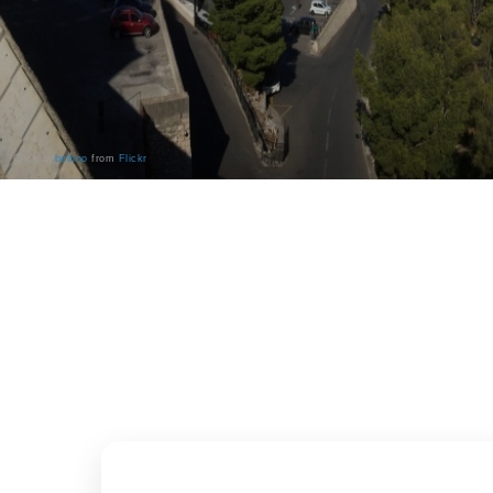
Click by
belboo
from
Flickr