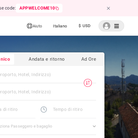
se code:
APPWELCOME10
$ USD
Aiuto
Italiano
nico
Andata e ritorno
Ad Ore
ziona Passeggero e bagaglio