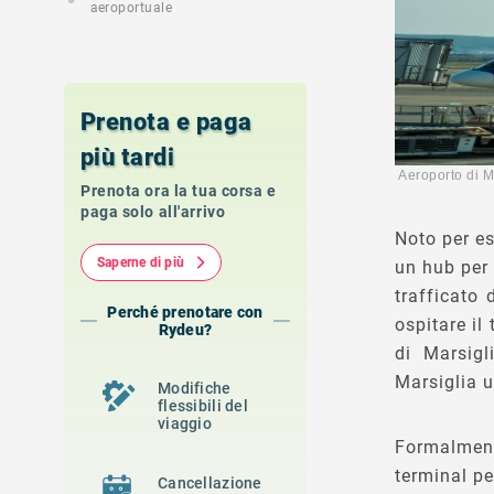
aeroportuale
Prenota e paga
più tardi
Aeroporto d
Prenota ora la tua corsa e
paga solo all'arrivo
Noto per es
Saperne di più
un hub per
trafficato
Perché prenotare con
ospitare il
Rydeu?
di Marsigl
Marsiglia u
Modifiche
flessibili del
viaggio
Formalment
terminal pe
Cancellazione