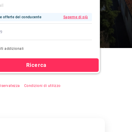
e offerte del conducente
Saperne di più
iti addizionali
Ricerca
u "Cerca", si accetta la registrazione automatica,
 riservatezza
&
Condizioni di utilizzo
.