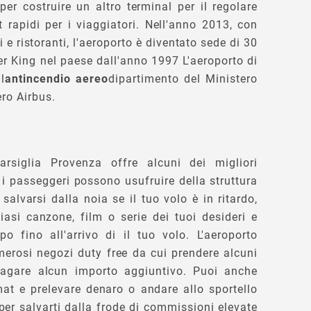
er costruire un altro terminal per il regolare
 rapidi per i viaggiatori. Nell'anno 2013, con
 e ristoranti, l'aeroporto è diventato sede di 30
er King nel paese dall'anno 1997 L'aeroporto di
il
antincendio aereo
dipartimento del Ministero
tero Airbus.
arsiglia Provenza offre alcuni dei migliori
 i passeggeri possono usufruire della struttura
 salvarsi dalla noia se il tuo volo è in ritardo,
iasi canzone, film o serie dei tuoi desideri e
po fino all'arrivo di il tuo volo. L'aeroporto
erosi negozi duty free da cui prendere alcuni
agare alcun importo aggiuntivo. Puoi anche
at e prelevare denaro o andare allo sportello
per salvarti dalla frode di commissioni elevate