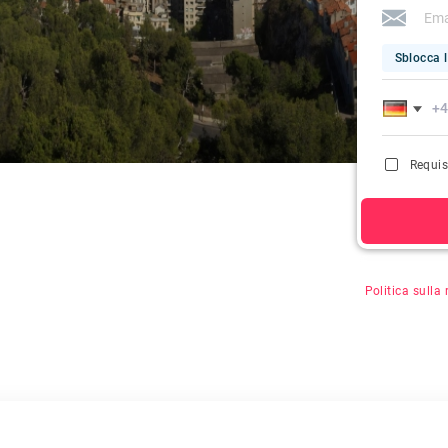
Sblocca l
Requis
Facendo clic s
Politica sulla