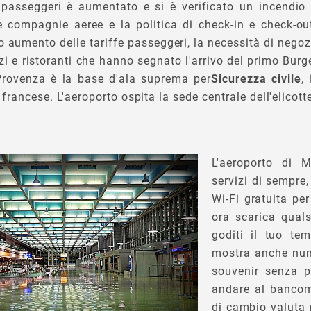
 passeggeri è aumentato e si è verificato un incendio p
e compagnie aeree e la politica di check-in e check-out
o aumento delle tariffe passeggeri, la necessità di negozi
i e ristoranti che hanno segnato l'arrivo del primo Burg
Provenza è la base d'ala suprema per
Sicurezza civile
, 
o francese. L'aeroporto ospita la sede centrale dell'elicot
L'aeroporto di M
servizi di sempre,
Wi-Fi gratuita per
ora scarica quals
goditi il tuo tem
mostra anche num
souvenir senza p
andare al bancom
di cambio valuta 