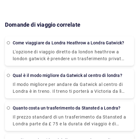
Domande di viaggio correlate
Come viaggiare da Londra Heathrow a Londra Gatwick?
L'opzione di viaggio diretto da london heathrow a
london gatwick è prendere un trasferimento privato
o un servizio di trasferimento. Ci vorrà circa 1 ora
per raggiungere la destinazione. Puoi prenotare un
Qual è il modo migliore da Gatwick al centro di londra?
servizio di trasferimento privato dal nostro sito
Il modo migliore per andare da Gatwick al centro di
Web, Rydeu e sbloccare il servizio porta a porta a un
Londra è in treno. Il treno ti porterà a Victoria da lì
prezzo equo.
puoi prenotare un taxi privato per raggiungere la
tua destinazione. Il treno circola tutta la notte e le
Quanto costa un trasferimento da Stansted a Londra?
tariffe sono di £ 14 per il viaggio di 50 minuti. Puoi
Il prezzo standard di un trasferimento da Stansted a
anche visitare il nostro sito Web per prenotare un
Londra parte da £ 75 e la durata del viaggio è di
trasferimento privato da Victoria per un viaggio
circa 1 ora, anche se può variare in quanto dipende
senza ostacoli a un prezzo equo.
da diversi fattori, come traffico, orari e condizioni