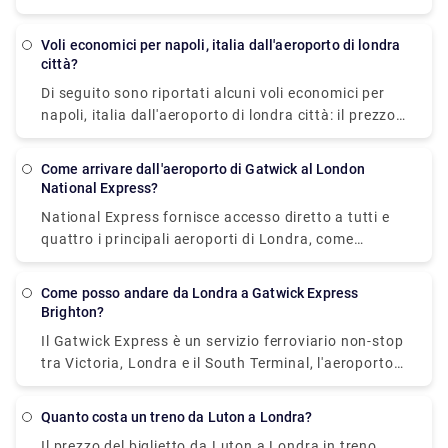
atterrerà prima a St Lucia in circa 6 ore, quindi
prenderà un breve volo per l'isola caraibica di
Voli economici per napoli, italia dall'aeroporto di londra
Grenada, impiegando circa 2 ore per coprire la
città?
distanza.
Di seguito sono riportati alcuni voli economici per
napoli, italia dall'aeroporto di londra città: il prezzo
di partenza dei voli Ryanair è di £ 31. Il prezzo del
biglietto British Airways parte da £ 45 e SWISS da (£
Come arrivare dall'aeroporto di Gatwick al London
88). La parte migliore è che non vengono addebitate
National Express?
spese di cancellazione se lo annulli prima di 24 ore
National Express fornisce accesso diretto a tutti e
dalla prenotazione. Se annulli la prenotazione dopo
quattro i principali aeroporti di Londra, come
24 ore, le spese di cancellazione per i viaggi
Gatwick, Heathrow, Luton e Stansted. I loro autobus
nazionali saranno £ 92 e £ 331 per i viaggi
attualmente viaggiano dall'aeroporto di Gatwick alla
internazionali.
Come posso andare da Londra a Gatwick Express
stazione dei pullman di Victoria, Londra, fino a 11
Brighton?
volte al giorno, con un prezzo di partenza di £ 6
Il Gatwick Express è un servizio ferroviario non-stop
(solo andata). Il viaggio più veloce ti porterà a
tra Victoria, Londra e il South Terminal, l'aeroporto
destinazione in circa 2 ore. Le fermate tra
di Gatwick. Il treno Gatwick Express parte da
l'aeroporto di Gatwick e Londra sono l'aeroporto di
London Victoria e arriva a Brighton. Il prezzo di
Gatwick (South Terminal, North Terminal), Lower
Quanto costa un treno da Luton a Londra?
partenza è di £ 19,90 e impiega circa 1 ora per
Kingswood, Banstead, Belmont, Sutton Rail Station,
Il prezzo del biglietto da Luton a Londra in treno