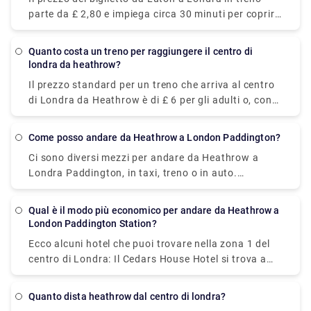
raggiungere la destinazione.
Sutton Centre, Rosehill, Mitcham, Streatham,
parte da £ 2,80 e impiega circa 30 minuti per coprire
Stockwell, Vauxhall e Victoria Coach Station.
29 miglia con una frequenza di 677 treni al giorno.
Durante il fine settimana e i giorni festivi, i tempi di
Quanto costa un treno per raggiungere il centro di
percorrenza potrebbero allungarsi rispetto a quanto
londra da heathrow?
indicato.
Il prezzo standard per un treno che arriva al centro
di Londra da Heathrow è di £ 6 per gli adulti o, con
una carta di credito contactless, un biglietto singolo
costa £ 3,10. Il prezzo del biglietto può variare a
Come posso andare da Heathrow a London Paddington?
seconda degli orari, del percorso e della classe che
Ci sono diversi mezzi per andare da Heathrow a
prenoti e di solito non è così conveniente se prenoti
Londra Paddington, in taxi, treno o in auto.
di giorno.
Tuttavia, il modo migliore è prenotare un servizio
taxi di trasferimento privato in quanto costa
Qual è il modo più economico per andare da Heathrow a
abbastanza (dipende dall'orario di ritiro, dal numero
London Paddington Station?
di passeggeri, ecc.) e impiega circa 30 minuti per
Ecco alcuni hotel che puoi trovare nella zona 1 del
coprire la distanza. Puoi prenotare il taxi dal nostro
centro di Londra: Il Cedars House Hotel si trova a
sito web (Rydeu) e ottenere un viaggio senza
meno di un miglio dalla stazione della metropolitana
ostacoli. In alternativa, puoi prendere un treno
di West Croydon e offre sistemazioni confortevoli
diretto in partenza da Heathrow Terminals 2 & 3 e in
Quanto dista heathrow dal centro di londra?
ma modeste. L'Euston Square Hotel si trova a breve
arrivo a London Paddington. Il viaggio dura circa 15