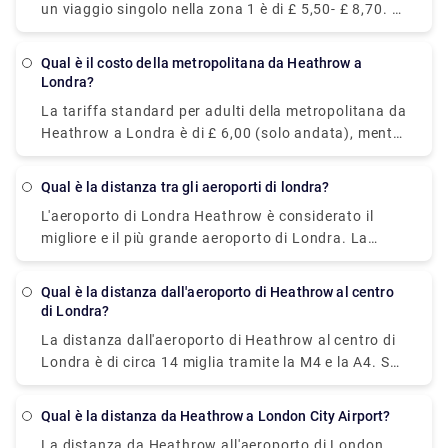
un viaggio singolo nella zona 1 è di £ 5,50- £ 8,70. Al
offerta a bordo.
contrario, la stessa tariffa della corsa in
metropolitana con una carta Oyster o contactless ti
Qual è il costo della metropolitana da Heathrow a
costerà £ 2,40. Scegli quello che ritieni sia l'offerta
Londra?
migliore per te e vivi un viaggio senza problemi.
La tariffa standard per adulti della metropolitana da
Heathrow a Londra è di £ 6,00 (solo andata), mentre
la stessa costa £ 3,30- £ 5,30 con una carta Oyster
o una carta contactless e impiega circa 30 minuti
Qual è la distanza tra gli aeroporti di londra?
per coprire la distanza dal Terminal 2 o 3 di
L'aeroporto di Londra Heathrow è considerato il
Heathrow .
migliore e il più grande aeroporto di Londra. La
distanza tra Heathrow e gli altri aeroporti è la
seguente: Heathrow-Gatwick è di circa 42 miglia. La
Qual è la distanza dall'aeroporto di Heathrow al centro
distanza tra Heathrow e Stansted è di circa 60
di Londra?
miglia. La distanza tra Heathrow e Londra è di circa
La distanza dall'aeroporto di Heathrow al centro di
25 miglia. La distanza da Heathrow a Luton è di
Londra è di circa 14 miglia tramite la M4 e la A4. Se
circa 34 miglia.
desideri un modo più veloce per arrivarci, opta per
Heathrow Express poiché i suoi treni diretti ti
Qual è la distanza da Heathrow a London City Airport?
portano dal terminal (Heathrow Airport) al centro
La distanza da Heathrow all'aeroporto di London