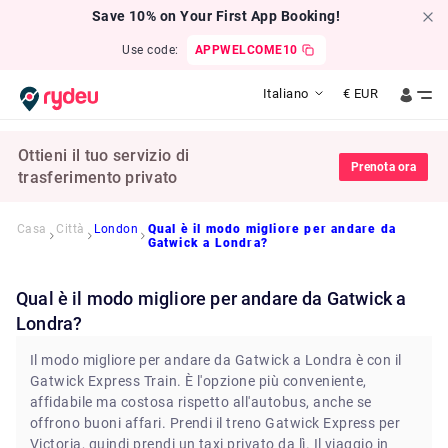
Save 10% on Your First App Booking!
Use code:
APPWELCOME10
Italiano
€
EUR
Ottieni il tuo servizio di
Prenota ora
trasferimento privato
Casa
Città
London
Qual è il modo migliore per andare da
Gatwick a Londra?
Qual è il modo migliore per andare da Gatwick a
Londra?
Il modo migliore per andare da Gatwick a Londra è con il
Gatwick Express Train. È l'opzione più conveniente,
affidabile ma costosa rispetto all'autobus, anche se
offrono buoni affari. Prendi il treno Gatwick Express per
Victoria, quindi prendi un taxi privato da lì. Il viaggio in