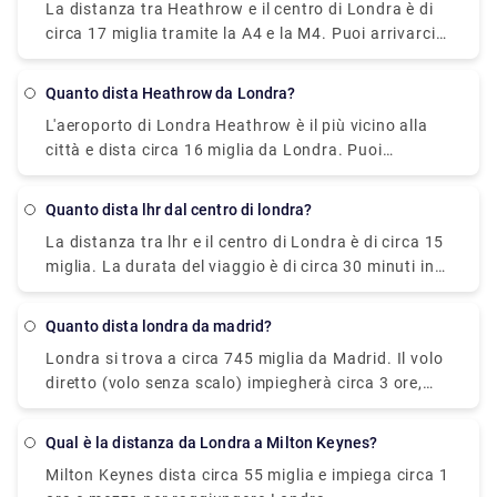
La distanza tra Heathrow e il centro di Londra è di
distanza dal British Museum e da Regents Park.
minuti e costa £ 4,43 - £ 32,50.
circa 17 miglia tramite la A4 e la M4. Puoi arrivarci
Combina abbastanza comfort con un ambiente
con diversi mezzi, in treno, taxi, autobus,
moderno. Le guardie della casa reale si trovano
metropolitana di Londra o in auto. Il taxi è di gran
vicino a Trafalgar Square e Charing Cross, perfette
Quanto dista Heathrow da Londra?
lunga il modo più conveniente per arrivare mentre la
per immergersi nella magnifica vista del fiume
L'aeroporto di Londra Heathrow è il più vicino alla
metropolitana di Londra è considerata la linea
Tamigi.
città e dista circa 16 miglia da Londra. Puoi
ferroviaria più conveniente per Londra. Se desideri
facilmente prendere l'Heathrow Express o un
un viaggio senza problemi, prenota un trasferimento
trasferimento privato per arrivarci. Ci vorranno
privato sul nostro sito Web (Rydeu).
Quanto dista lhr dal centro di londra?
circa 20 minuti in treno e 45 minuti in taxi a un
La distanza tra lhr e il centro di Londra è di circa 15
prezzo ragionevole.
miglia. La durata del viaggio è di circa 30 minuti in
taxi, 15 minuti in treno, 45 minuti in metropolitana
di Londra e 50 minuti in autobus. Se desideri
Quanto dista londra da madrid?
viaggiare con un trasferimento privato, sentiti libero
Londra si trova a circa 745 miglia da Madrid. Il volo
di prenotarlo sul nostro sito Web, Rydeu, e ottieni la
diretto (volo senza scalo) impiegherà circa 3 ore,
migliore offerta disponibile.
mentre il volo unico può impiegare circa 4 ore per
raggiungere la destinazione. Tuttavia, in base alla
Qual è la distanza da Londra a Milton Keynes?
destinazione dello scalo e al tempo trascorso in
Milton Keynes dista circa 55 miglia e impiega circa 1
attesa, il volo più lungo impiegherà circa un giorno