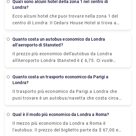
Quali sono alcuni hotel della zona 1 nel centro di
meteorologiche.
Londra?
Ecco alcuni hotel che puoi trovare nella zona 1 del
centro di Londra: Il Cedars House Hotel si trova a
meno di un miglio dalla stazione della metropolitana
di West Croydon e offre sistemazioni confortevoli
Quanto costa un autobus economico da Londra
ma modeste. L'Euston Square Hotel si trova a breve
all'aeroporto di Stansted?
distanza dal British Museum e da Regents Park.
Il prezzo più economico dell'autobus da Londra
Combina abbastanza comfort con un ambiente
all'Aeroporto Londra Stansted è £ 6,75. Ci vuole
moderno. Il Royal Houseguards si trova vicino a
circa 1 ora per coprire 31 miglia con un trasporto
Trafalgar Square e Charing Cross, perfetto per
pubblico. In alternativa, puoi prenotare un
immergersi nella magnifica vista del fiume Tamigi.
Quanto costa un trasporto economico da Parigi a
trasferimento privato dal nostro sito Web (Rydeu)
Londra?
per ottenere l'offerta migliore.
Il trasporto più economico da Parigi a Londra che
puoi trovare è un autobus/navetta che costa circa
$36-$44. Parte da Paris Gallieni Porte Bagnolet o
Gare Paris Bercy e impiega circa 8 ore per arrivare
Qual è il modo più economico da Londra a Roma?
alla stazione degli autobus Victoria, Londra.
Il mezzo più economico da Londra a Roma è
l'autobus. Il prezzo del biglietto parte da $ 67,00 e