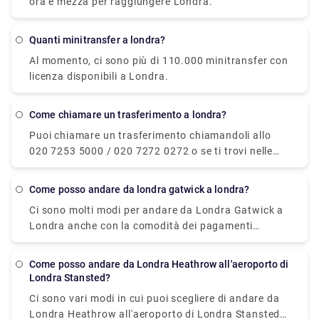
ora e mezza per raggiungere Londra.
per completare lo stesso viaggio.
Quanti minitransfer a londra?
Al momento, ci sono più di 110.000 minitransfer con
licenza disponibili a Londra.
Come chiamare un trasferimento a londra?
Puoi chiamare un trasferimento chiamandoli allo
020 7253 5000 / 020 7272 0272 o se ti trovi nelle
vicinanze del centro, basta cercare un'etichetta
gialla TAXI su un taxi e salutarti. Inoltre, puoi
Come posso andare da londra gatwick a londra?
prenotare in anticipo un taxi di trasferimento
Ci sono molti modi per andare da Londra Gatwick a
privato dal nostro sito Web (Rydeu) e ottenere un
Londra anche con la comodità dei pagamenti
viaggio porta a porta senza ostacoli.
contactless. Il servizio ferroviario diretto del
Gatwick Express per Victoria parte ogni 15 minuti e
Come posso andare da Londra Heathrow all'aeroporto di
impiega 30 minuti. In secondo luogo, puoi anche
Londra Stansted?
prenotare con il nostro servizio di trasferimento
Ci sono vari modi in cui puoi scegliere di andare da
privato su Rydeu.com. Simile a un servizio taxi, ma
Londra Heathrow all'aeroporto di Londra Stansted.