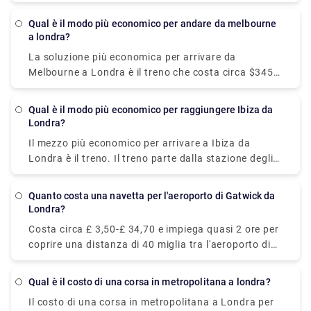
dura circa 1 giorno. L'autobus parte dalla stazione
degli autobus Victoria, Londra, e arriva alla stazione
Qual è il modo più economico per andare da melbourne
degli autobus Tiburtina, Roma. Anche se prendere
a londra?
un volo è un'opzione molto più conveniente rispetto
La soluzione più economica per arrivare da
a un frenetico viaggio in autobus.
Melbourne a Londra è il treno che costa circa $345-
$903. In alternativa, se desideri ottenere la migliore
offerta possibile sui voli, il volo più economico puoi
Qual è il modo più economico per raggiungere Ibiza da
ottenere da Melbourne a Londra con un prezzo di
Londra?
circa $ 400- $ 1.200.
Il mezzo più economico per arrivare a Ibiza da
Londra è il treno. Il treno parte dalla stazione degli
autobus di Victoria, Londra, e arriva a Barcellona.
Dopo aver trascorso una notte a Barcellona, prendi
Quanto costa una navetta per l'aeroporto di Gatwick da
il traghetto serale in partenza per Ibiza al costo a
Londra?
partire da 84€.
Costa circa £ 3,50-£ 34,70 e impiega quasi 2 ore per
coprire una distanza di 40 miglia tra l'aeroporto di
Londra Gatwick e Londra. Tuttavia, puoi anche
prenotare un servizio taxi di trasferimento privato
Qual è il costo di una corsa in metropolitana a londra?
online per ottenere un viaggio rilassato. Prenota dal
Il costo di una corsa in metropolitana a Londra per
nostro sito web (Rydeu) per ottenere la migliore