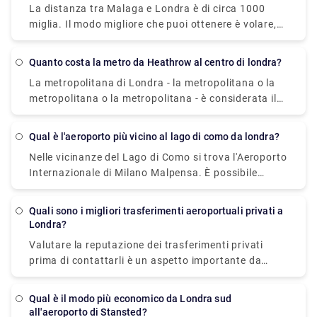
La distanza tra Malaga e Londra è di circa 1000
beneficiare del nostro prezzo fisso e di un servizio
miglia. Il modo migliore che puoi ottenere è volare,
clienti eccezionale, ti suggeriamo di prenotare in
una media di 3 voli a settimana con una durata del
anticipo il tuo servizio di trasferimento privato
viaggio di 3 ore. Volare a Londra da Malaga è più
dall'aeroporto di Gatwick con Rydeu Pickups.
Quanto costa la metro da Heathrow al centro di londra?
economico con Ryanair (£ 50), British Airways (£
Compila il modulo sottostante e pianifica un viaggio
La metropolitana di Londra - la metropolitana o la
80) e EasyJet (£ 95). Se stai cercando un'opzione
senza problemi.
metropolitana o la metropolitana - è considerata il
per raggiungere l'aeroporto di London City oltre al
modo più economico per viaggiare tra Heathrow e il
volo, opta per l'autobus e il treno via Saragozza, che
centro di Londra. Un biglietto singolo standard della
impiega circa 35 ore e costa € 200 - € 350.
Qual è l'aeroporto più vicino al lago di como da londra?
metropolitana da Heathrow (zona 6) al centro di
Nelle vicinanze del Lago di Como si trova l'Aeroporto
Londra (zona 1) costa circa £ 6 per gli adulti, o
Internazionale di Milano Malpensa. È possibile
quando si paga con una carta di credito contactless
prendere il Malpensa Express dall'aeroporto a
costa £ 3. In compagnia di un adulto, i bambini
Saronno e poi prendere un treno per Como con una
sotto gli 11 anni viaggiano gratis.
Quali sono i migliori trasferimenti aeroportuali privati a
durata di viaggio di 1 ora e 30 minuti, che dipende
Londra?
sostanzialmente dal tempo impiegato per il cambio.
Valutare la reputazione dei trasferimenti privati
Il prezzo di partenza è di circa £ 15.
prima di contattarli è un aspetto importante da
verificare, quindi vengono visualizzate licenze e
recensioni per conoscerne l'autenticità e, infine, si
Qual è il modo più economico da Londra sud
cerca il prezzo. Siamo molto obbligati a informarti
all'aeroporto di Stansted?