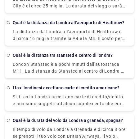
città in soli 30 minuti oppure puoi anche prenotare
City è di circa 25 miglia. La durata del viaggio sarà
un taxi di trasferimento privato dal nostro sito web
di 1 ora in taxi, 20 minuti in treno, circa 45 minuti in
(Rydeu ) che costa £ 45– £ 70 e il tempo di
metropolitana di Londra e 50 minuti in autobus.
percorrenza è di circa 1 ora.
Qual è la distanza da Londra all'aeroporto di Heathrow?
La distanza da Londra all'aeroporto di Heathrow è
di circa 16 miglia tramite la A4 e la M4. Il costo per
Londra è di £ 45– £ 70 in taxi, £ 2 - £ 4 in auto e £ 5
in treno. Il tempo di percorrenza per lo stesso è di
Qual è la distanza tra stansted e centro di londra?
circa 1 ora in taxi, 15-20 minuti in treno, 30 minuti in
London Stansted è a pochi minuti dall'autostrada
auto. Tuttavia, la durata può variare a seconda del
M11. La distanza da Stansted al centro di Londra è
traffico, dell'orario di prelievo, delle condizioni
di circa 40 miglia tramite la M11. Puoi arrivarci in
meteorologiche e così via.
circa 1 ora con un taxi privato, 50 minuti con il
I taxi londinesi accettano carte di credito americane?
servizio ferroviario Stansted Express, 1 ora e mezza
Sì, i taxi a Londra accettano carte di credito/debito
noleggiando un'auto.
e non sono soggetti ad alcun supplemento che era
di circa £ 1 prima. Ciò consente ai passeggeri di
pagare il viaggio senza contanti. Tuttavia, se lo
Qual è la durata del volo da Londra a granada, spagna?
desideri, puoi pagare in contanti per il tuo viaggio in
Il tempo di volo da Londra a Grenada è di circa 8 ore
quanto non esiste una regola rigida in merito.
se prenoti il tuo volo con British Airways. Il volo