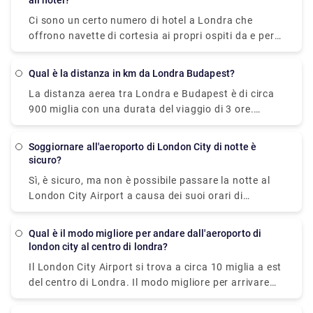
all'hotel?
costa circa £11. Considera di optare per un viaggio
Londra via Earls Court/West Brompton, che impiega
in auto, che costa tra £ 2 e £ 4.
Ci sono un certo numero di hotel a Londra che
circa 1 ora. easyBus opera 24 ore su 24, sette giorni
offrono navette di cortesia ai propri ospiti da e per
su sette.
l'aeroporto, come The Holiday Inn, Hilton London,
The Heathrow Lodge, ecc. Altrimenti puoi optare per
Qual è la distanza in km da Londra Budapest?
i servizi National Express che collegano gli aeroporti
La distanza aerea tra Londra e Budapest è di circa
di Londra e i punti di riconsegna della città (hotel).
900 miglia con una durata del viaggio di 3 ore.
Le tariffe sono più convenienti se prenotate online.
Considerando che la distanza in auto tra loro è di
circa 1100 miglia che impiegano circa 18 ore per
Soggiornare all'aeroporto di London City di notte è
raggiungere la destinazione. Questo è considerato
sicuro?
un lungo viaggio e non è possibile guidare senza
Sì, è sicuro, ma non è possibile passare la notte al
sosta. Poiché gli aerei sono molto più veloci delle
London City Airport a causa dei suoi orari di
auto, il tempo di volo è simile a un ottavo di quello
apertura limitati poiché l'aeroporto chiude per lo più
che ci vorrebbe per guidare. Per avere un'idea
entro le 22:00 (13:00 il sabato). Se vuoi stare vicino
migliore di quanto sarebbe lungo questo viaggio,
Qual è il modo migliore per andare dall'aeroporto di
all'aeroporto per prendere un volo notturno oa tarda
london city al centro di londra?
devi calcolarlo online su qualsiasi sito Web
notte e non vuoi che il tuo sonno sia a rischio, gli
legittimo.
Il London City Airport si trova a circa 10 miglia a est
hotel sono nelle vicinanze. Hotel dell'aeroporto di
del centro di Londra. Il modo migliore per arrivare
Londra City Travelodge Hotel – Aeroporto di Londra
dall'aeroporto di london city al centro di londra è
City Ibis Budget London City Airport Travelodge