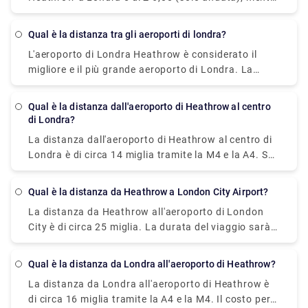
la stessa costa £ 3,30- £ 5,30 con una carta Oyster
o una carta contactless e impiega circa 30 minuti
Qual è la distanza tra gli aeroporti di londra?
per coprire la distanza dal Terminal 2 o 3 di
L'aeroporto di Londra Heathrow è considerato il
Heathrow .
migliore e il più grande aeroporto di Londra. La
distanza tra Heathrow e gli altri aeroporti è la
seguente: Heathrow-Gatwick è di circa 42 miglia. La
Qual è la distanza dall'aeroporto di Heathrow al centro
distanza tra Heathrow e Stansted è di circa 60
di Londra?
miglia. La distanza tra Heathrow e Londra è di circa
La distanza dall'aeroporto di Heathrow al centro di
25 miglia. La distanza da Heathrow a Luton è di
Londra è di circa 14 miglia tramite la M4 e la A4. Se
circa 34 miglia.
desideri un modo più veloce per arrivarci, opta per
Heathrow Express poiché i suoi treni diretti ti
Qual è la distanza da Heathrow a London City Airport?
portano dal terminal (Heathrow Airport) al centro
La distanza da Heathrow all'aeroporto di London
città in soli 30 minuti oppure puoi anche prenotare
City è di circa 25 miglia. La durata del viaggio sarà
un taxi di trasferimento privato dal nostro sito web
di 1 ora in taxi, 20 minuti in treno, circa 45 minuti in
(Rydeu ) che costa £ 45– £ 70 e il tempo di
metropolitana di Londra e 50 minuti in autobus.
percorrenza è di circa 1 ora.
Qual è la distanza da Londra all'aeroporto di Heathrow?
La distanza da Londra all'aeroporto di Heathrow è
di circa 16 miglia tramite la A4 e la M4. Il costo per