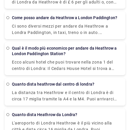
di Londra da Heathrow è di £ 6 per gli adulti o, con
una carta di credito contactless, un biglietto singolo
costa £ 3,10. Il prezzo del biglietto può variare a
Come posso andare da Heathrow a London Paddington?
seconda degli orari, del percorso e della classe che
Ci sono diversi mezzi per andare da Heathrow a
prenoti e di solito non è così conveniente se prenoti
Londra Paddington, in taxi, treno o in auto.
di giorno.
Tuttavia, il modo migliore è prenotare un servizio
taxi di trasferimento privato in quanto costa
Qual è il modo più economico per andare da Heathrow a
abbastanza (dipende dall'orario di ritiro, dal numero
London Paddington Station?
di passeggeri, ecc.) e impiega circa 30 minuti per
Ecco alcuni hotel che puoi trovare nella zona 1 del
coprire la distanza. Puoi prenotare il taxi dal nostro
centro di Londra: Il Cedars House Hotel si trova a
sito web (Rydeu) e ottenere un viaggio senza
meno di un miglio dalla stazione della metropolitana
ostacoli. In alternativa, puoi prendere un treno
di West Croydon e offre sistemazioni confortevoli
diretto in partenza da Heathrow Terminals 2 & 3 e in
Quanto dista heathrow dal centro di londra?
ma modeste. L'Euston Square Hotel si trova a breve
arrivo a London Paddington. Il viaggio dura circa 15
La distanza tra Heathrow e il centro di Londra è di
distanza dal British Museum e da Regents Park.
minuti e costa £ 4,43 - £ 32,50.
circa 17 miglia tramite la A4 e la M4. Puoi arrivarci
Combina abbastanza comfort con un ambiente
con diversi mezzi, in treno, taxi, autobus,
moderno. Le guardie della casa reale si trovano
metropolitana di Londra o in auto. Il taxi è di gran
vicino a Trafalgar Square e Charing Cross, perfette
Quanto dista Heathrow da Londra?
lunga il modo più conveniente per arrivare mentre la
per immergersi nella magnifica vista del fiume
L'aeroporto di Londra Heathrow è il più vicino alla
metropolitana di Londra è considerata la linea
Tamigi.
città e dista circa 16 miglia da Londra. Puoi