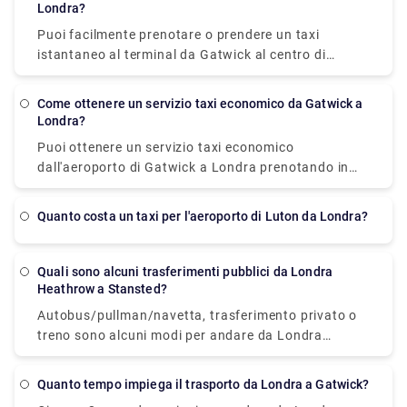
monovolume £ 150) per coprire una distanza di 100
Londra?
miglia. Sono tutti puliti e sterilizzati dopo ogni
Puoi facilmente prenotare o prendere un taxi
viaggio secondo le linee guida del governo. Non
istantaneo al terminal da Gatwick al centro di
dimenticare di prenotare in anticipo i biglietti per
Londra. Il prezzo di partenza di un taxi ti costerebbe
risparmiare un centesimo.
circa £ 60- £ 90 (solo andata e fino a 4 passeggeri).
Come ottenere un servizio taxi economico da Gatwick a
Ci vorrà circa un'ora per arrivarci, anche se dipende
Londra?
dal traffico e dalle condizioni meteorologiche.
Puoi ottenere un servizio taxi economico
Queste tariffe possono variare durante l'alta
dall'aeroporto di Gatwick a Londra prenotando in
stagione e sono soggette al numero di bagagli che
anticipo i biglietti online da un sito Web legittimo
hai, anche se è più economico prenotare il tuo taxi
poiché offrono sconti su di essi. Ti costerà circa ₤
online poiché molte compagnie offrono sconti sulle
Quanto costa un taxi per l'aeroporto di Luton da Londra?
35 per un'auto berlina a 4 posti. Tuttavia, dipende
prenotazioni anticipate.
anche dal tuo bagaglio e dal tempo di ritiro.
Quali sono alcuni trasferimenti pubblici da Londra
Heathrow a Stansted?
Autobus/pullman/navetta, trasferimento privato o
treno sono alcuni modi per andare da Londra
Heathrow all'aeroporto di Londra Stansted. Puoi
prenotare i biglietti per i servizi di autobus National
Quanto tempo impiega il trasporto da Londra a Gatwick?
Express online o presso le biglietterie del terminal.