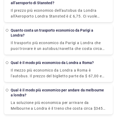
ma modeste. L'Euston Square Hotel si trova a breve
all'aeroporto di Stansted?
distanza dal British Museum e da Regents Park.
Il prezzo più economico dell'autobus da Londra
Combina abbastanza comfort con un ambiente
all'Aeroporto Londra Stansted è £ 6,75. Ci vuole
moderno. Il Royal Houseguards si trova vicino a
circa 1 ora per coprire 31 miglia con un trasporto
Trafalgar Square e Charing Cross, perfetto per
pubblico. In alternativa, puoi prenotare un
immergersi nella magnifica vista del fiume Tamigi.
Quanto costa un trasporto economico da Parigi a
trasferimento privato dal nostro sito Web (Rydeu)
Londra?
per ottenere l'offerta migliore.
Il trasporto più economico da Parigi a Londra che
puoi trovare è un autobus/navetta che costa circa
$36-$44. Parte da Paris Gallieni Porte Bagnolet o
Gare Paris Bercy e impiega circa 8 ore per arrivare
Qual è il modo più economico da Londra a Roma?
alla stazione degli autobus Victoria, Londra.
Il mezzo più economico da Londra a Roma è
l'autobus. Il prezzo del biglietto parte da $ 67,00 e
dura circa 1 giorno. L'autobus parte dalla stazione
degli autobus Victoria, Londra, e arriva alla stazione
Qual è il modo più economico per andare da melbourne
degli autobus Tiburtina, Roma. Anche se prendere
a londra?
un volo è un'opzione molto più conveniente rispetto
La soluzione più economica per arrivare da
a un frenetico viaggio in autobus.
Melbourne a Londra è il treno che costa circa $345-
$903. In alternativa, se desideri ottenere la migliore