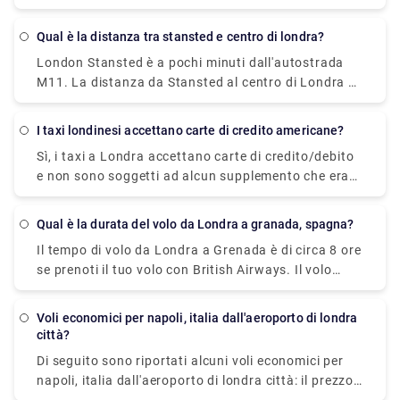
Londra è di £ 45– £ 70 in taxi, £ 2 - £ 4 in auto e £ 5
in treno. Il tempo di percorrenza per lo stesso è di
Qual è la distanza tra stansted e centro di londra?
circa 1 ora in taxi, 15-20 minuti in treno, 30 minuti in
London Stansted è a pochi minuti dall'autostrada
auto. Tuttavia, la durata può variare a seconda del
M11. La distanza da Stansted al centro di Londra è
traffico, dell'orario di prelievo, delle condizioni
di circa 40 miglia tramite la M11. Puoi arrivarci in
meteorologiche e così via.
circa 1 ora con un taxi privato, 50 minuti con il
I taxi londinesi accettano carte di credito americane?
servizio ferroviario Stansted Express, 1 ora e mezza
Sì, i taxi a Londra accettano carte di credito/debito
noleggiando un'auto.
e non sono soggetti ad alcun supplemento che era
di circa £ 1 prima. Ciò consente ai passeggeri di
pagare il viaggio senza contanti. Tuttavia, se lo
Qual è la durata del volo da Londra a granada, spagna?
desideri, puoi pagare in contanti per il tuo viaggio in
Il tempo di volo da Londra a Grenada è di circa 8 ore
quanto non esiste una regola rigida in merito.
se prenoti il tuo volo con British Airways. Il volo
atterrerà prima a St Lucia in circa 6 ore, quindi
prenderà un breve volo per l'isola caraibica di
Voli economici per napoli, italia dall'aeroporto di londra
Grenada, impiegando circa 2 ore per coprire la
città?
distanza.
Di seguito sono riportati alcuni voli economici per
napoli, italia dall'aeroporto di londra città: il prezzo