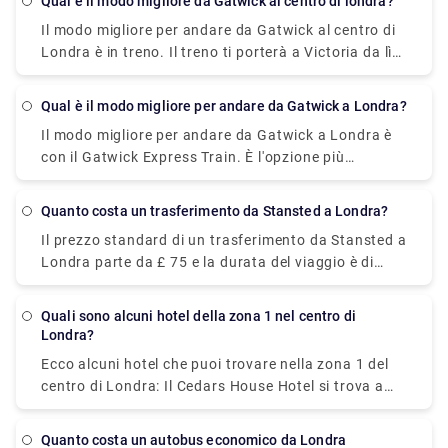
Qual è il modo migliore da Gatwick al centro di londra?
servizio di trasferimento privato dal nostro sito
Il modo migliore per andare da Gatwick al centro di
Web, Rydeu e sbloccare il servizio porta a porta a un
Londra è in treno. Il treno ti porterà a Victoria da lì
prezzo equo.
puoi prenotare un taxi privato per raggiungere la
tua destinazione. Il treno circola tutta la notte e le
Qual è il modo migliore per andare da Gatwick a Londra?
tariffe sono di £ 14 per il viaggio di 50 minuti. Puoi
Il modo migliore per andare da Gatwick a Londra è
anche visitare il nostro sito Web per prenotare un
con il Gatwick Express Train. È l'opzione più
trasferimento privato da Victoria per un viaggio
conveniente, affidabile ma costosa rispetto
senza ostacoli a un prezzo equo.
all'autobus, anche se offrono buoni affari. Prendi il
Quanto costa un trasferimento da Stansted a Londra?
treno Gatwick Express per Victoria, quindi prendi un
Il prezzo standard di un trasferimento da Stansted a
taxi privato da lì. Il viaggio in treno ti costerà £
Londra parte da £ 75 e la durata del viaggio è di
19,90- £ 39,60.
circa 1 ora, anche se può variare in quanto dipende
da diversi fattori, come traffico, orari e condizioni
Quali sono alcuni hotel della zona 1 nel centro di
meteorologiche.
Londra?
Ecco alcuni hotel che puoi trovare nella zona 1 del
centro di Londra: Il Cedars House Hotel si trova a
meno di un miglio dalla stazione della metropolitana
di West Croydon e offre sistemazioni confortevoli
Quanto costa un autobus economico da Londra