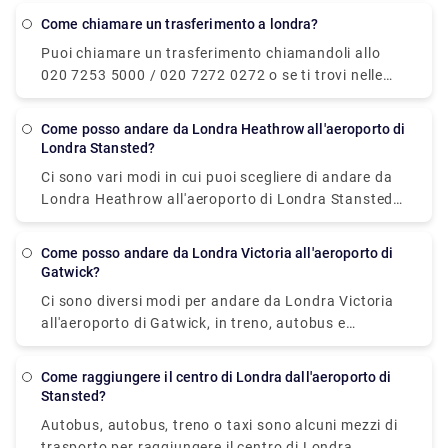
Come chiamare un trasferimento a londra?
Puoi chiamare un trasferimento chiamandoli allo
020 7253 5000 / 020 7272 0272 o se ti trovi nelle
vicinanze del centro, basta cercare un'etichetta
gialla TAXI su un taxi e salutarti. Inoltre, puoi
Come posso andare da Londra Heathrow all'aeroporto di
prenotare in anticipo un taxi di trasferimento
Londra Stansted?
privato dal nostro sito Web (Rydeu) e ottenere un
Ci sono vari modi in cui puoi scegliere di andare da
viaggio porta a porta senza ostacoli.
Londra Heathrow all'aeroporto di Londra Stansted.
In autobus/pullman/navetta, trasferimento privato
o treno. Puoi prenotare i biglietti per i servizi di
Come posso andare da Londra Victoria all'aeroporto di
autobus National Express online o presso le
Gatwick?
biglietterie del terminal, in stazione oa bordo. Il
Ci sono diversi modi per andare da Londra Victoria
tempo di percorrenza è di circa 1 ora e mezza e
all'aeroporto di Gatwick, in treno, autobus e
costa circa £ 5 - £ 7. Puoi anche viaggiare in treno,
trasferimento privato. Se stai cercando il viaggio più
prendi il treno Heathrow Express dall'aeroporto di
veloce, devi optare per il servizio ferroviario che
Heathrow a Londra Paddington. Da lì, prendi
Come raggiungere il centro di Londra dall'aeroporto di
costa circa £ 15-£ 35 e impiega circa 30 minuti per
Stansted?
l'autobus o il taxi e arriva a London Liverpool Street.
coprire 30 miglia. Tra tutti i mezzi di trasporto,
Lì prendi un treno diretto Stansted Express per
Autobus, autobus, treno o taxi sono alcuni mezzi di
l'autobus offre il servizio più economico con solo £ 6
l'aeroporto di London Stansted. Ci vogliono circa 1,5
trasporto per raggiungere il centro di Londra