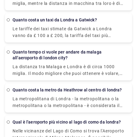
miglia, mentre la distanza in macchina tra loro è di
150. L'ostacolo principale è che ci vorrà molto più
640 miglia. Puoi arrivarci prendendo il treno da
tempo per raggiungere Berlino in treno e autobus
London King's Cross a Bordeaux passando per Paris
che in aereo, che impiega circa 20 ore. Pertanto, il
Quanto costa un taxi da Londra a Gatwick?
Nord, Gare du Nord, Montparnasse Bienvenüe e
volo è l'opzione più economica, veloce e salutare da
Le tariffe dei taxi stimate da Gatwick a Londra
Paris Montparnasse 1 Et 2 in circa 5,5 ore.
scegliere.
vanno da £ 100 a £ 200, la tariffa del taxi più
economica può arrivare fino a £ 30. Una stazione
dei taxi si trova appena fuori dai terminal
Quanto tempo ci vuole per andare da malaga
dell'aeroporto di Gatwick. I servizi taxi sono
all'aeroporto di london city?
disponibili 24 ore su 24, 7 giorni su 7. Per
La distanza tra Malaga e Londra è di circa 1000
beneficiare del nostro prezzo fisso e di un servizio
miglia. Il modo migliore che puoi ottenere è volare,
clienti eccezionale, ti suggeriamo di prenotare in
una media di 3 voli a settimana con una durata del
anticipo il tuo servizio di trasferimento privato
viaggio di 3 ore. Volare a Londra da Malaga è più
dall'aeroporto di Gatwick con Rydeu Pickups.
Quanto costa la metro da Heathrow al centro di londra?
economico con Ryanair (£ 50), British Airways (£
Compila il modulo sottostante e pianifica un viaggio
La metropolitana di Londra - la metropolitana o la
80) e EasyJet (£ 95). Se stai cercando un'opzione
senza problemi.
metropolitana o la metropolitana - è considerata il
per raggiungere l'aeroporto di London City oltre al
modo più economico per viaggiare tra Heathrow e il
volo, opta per l'autobus e il treno via Saragozza, che
centro di Londra. Un biglietto singolo standard della
impiega circa 35 ore e costa € 200 - € 350.
Qual è l'aeroporto più vicino al lago di como da londra?
metropolitana da Heathrow (zona 6) al centro di
Nelle vicinanze del Lago di Como si trova l'Aeroporto
Londra (zona 1) costa circa £ 6 per gli adulti, o