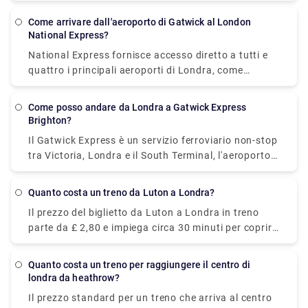
di partenza dei voli Ryanair è di £ 31. Il prezzo del
biglietto British Airways parte da £ 45 e SWISS da (£
Come arrivare dall'aeroporto di Gatwick al London
88). La parte migliore è che non vengono addebitate
National Express?
spese di cancellazione se lo annulli prima di 24 ore
National Express fornisce accesso diretto a tutti e
dalla prenotazione. Se annulli la prenotazione dopo
quattro i principali aeroporti di Londra, come
24 ore, le spese di cancellazione per i viaggi
Gatwick, Heathrow, Luton e Stansted. I loro autobus
nazionali saranno £ 92 e £ 331 per i viaggi
attualmente viaggiano dall'aeroporto di Gatwick alla
internazionali.
Come posso andare da Londra a Gatwick Express
stazione dei pullman di Victoria, Londra, fino a 11
Brighton?
volte al giorno, con un prezzo di partenza di £ 6
Il Gatwick Express è un servizio ferroviario non-stop
(solo andata). Il viaggio più veloce ti porterà a
tra Victoria, Londra e il South Terminal, l'aeroporto
destinazione in circa 2 ore. Le fermate tra
di Gatwick. Il treno Gatwick Express parte da
l'aeroporto di Gatwick e Londra sono l'aeroporto di
London Victoria e arriva a Brighton. Il prezzo di
Gatwick (South Terminal, North Terminal), Lower
Quanto costa un treno da Luton a Londra?
partenza è di £ 19,90 e impiega circa 1 ora per
Kingswood, Banstead, Belmont, Sutton Rail Station,
Il prezzo del biglietto da Luton a Londra in treno
raggiungere la destinazione.
Sutton Centre, Rosehill, Mitcham, Streatham,
parte da £ 2,80 e impiega circa 30 minuti per coprire
Stockwell, Vauxhall e Victoria Coach Station.
29 miglia con una frequenza di 677 treni al giorno.
Durante il fine settimana e i giorni festivi, i tempi di
Quanto costa un treno per raggiungere il centro di
percorrenza potrebbero allungarsi rispetto a quanto
londra da heathrow?
indicato.
Il prezzo standard per un treno che arriva al centro