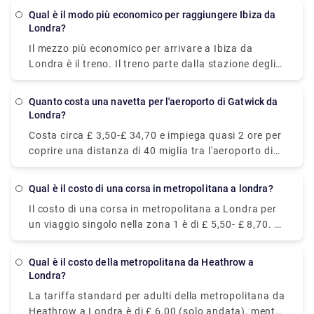
offerta possibile sui voli, il volo più economico puoi
Qual è il modo più economico per raggiungere Ibiza da
ottenere da Melbourne a Londra con un prezzo di
Londra?
circa $ 400- $ 1.200.
Il mezzo più economico per arrivare a Ibiza da
Londra è il treno. Il treno parte dalla stazione degli
autobus di Victoria, Londra, e arriva a Barcellona.
Dopo aver trascorso una notte a Barcellona, prendi
Quanto costa una navetta per l'aeroporto di Gatwick da
il traghetto serale in partenza per Ibiza al costo a
Londra?
partire da 84€.
Costa circa £ 3,50-£ 34,70 e impiega quasi 2 ore per
coprire una distanza di 40 miglia tra l'aeroporto di
Londra Gatwick e Londra. Tuttavia, puoi anche
prenotare un servizio taxi di trasferimento privato
Qual è il costo di una corsa in metropolitana a londra?
online per ottenere un viaggio rilassato. Prenota dal
Il costo di una corsa in metropolitana a Londra per
nostro sito web (Rydeu) per ottenere la migliore
un viaggio singolo nella zona 1 è di £ 5,50- £ 8,70. Al
offerta a bordo.
contrario, la stessa tariffa della corsa in
metropolitana con una carta Oyster o contactless ti
Qual è il costo della metropolitana da Heathrow a
costerà £ 2,40. Scegli quello che ritieni sia l'offerta
Londra?
migliore per te e vivi un viaggio senza problemi.
La tariffa standard per adulti della metropolitana da
Heathrow a Londra è di £ 6,00 (solo andata), mentre