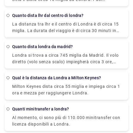
ferroviaria più conveniente per Londra. Se desideri
facilmente prendere l'Heathrow Express o un
un viaggio senza problemi, prenota un trasferimento
trasferimento privato per arrivarci. Ci vorranno
privato sul nostro sito Web (Rydeu).
Quanto dista lhr dal centro di londra?
circa 20 minuti in treno e 45 minuti in taxi a un
La distanza tra lhr e il centro di Londra è di circa 15
prezzo ragionevole.
miglia. La durata del viaggio è di circa 30 minuti in
taxi, 15 minuti in treno, 45 minuti in metropolitana
di Londra e 50 minuti in autobus. Se desideri
Quanto dista londra da madrid?
viaggiare con un trasferimento privato, sentiti libero
Londra si trova a circa 745 miglia da Madrid. Il volo
di prenotarlo sul nostro sito Web, Rydeu, e ottieni la
diretto (volo senza scalo) impiegherà circa 3 ore,
migliore offerta disponibile.
mentre il volo unico può impiegare circa 4 ore per
raggiungere la destinazione. Tuttavia, in base alla
Qual è la distanza da Londra a Milton Keynes?
destinazione dello scalo e al tempo trascorso in
Milton Keynes dista circa 55 miglia e impiega circa 1
attesa, il volo più lungo impiegherà circa un giorno
ora e mezza per raggiungere Londra.
per completare lo stesso viaggio.
Quanti minitransfer a londra?
Al momento, ci sono più di 110.000 minitransfer con
licenza disponibili a Londra.