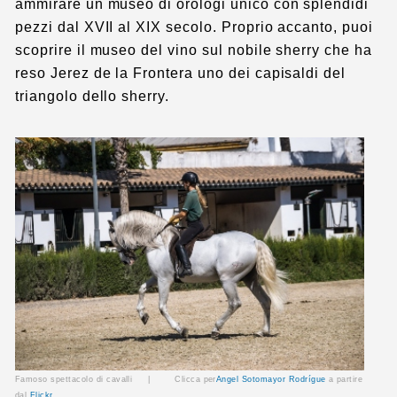
ammirare un museo di orologi unico con splendidi
pezzi dal XVII al XIX secolo. Proprio accanto, puoi
scoprire il museo del vino sul nobile sherry che ha
reso Jerez de la Frontera uno dei capisaldi del
triangolo dello sherry.
Famoso spettacolo di cavalli |
Clicca per
Angel Sotomayor Rodrígue
a partire
dal
Flickr