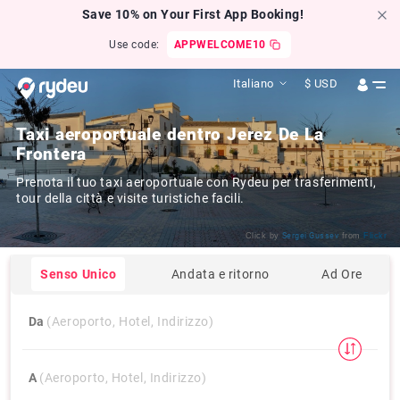
Save 10% on Your First App Booking!
Use code:
APPWELCOME10
Italiano
$
USD
Taxi aeroportuale dentro Jerez De La
Frontera
Prenota il tuo taxi aeroportuale con Rydeu per trasferimenti,
tour della città e visite turistiche facili.
Click by
Sergei Gussev
from
Flickr
Senso Unico
Andata e ritorno
Ad Ore
Da
(Aeroporto, Hotel, Indirizzo)
A
(Aeroporto, Hotel, Indirizzo)