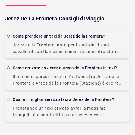
Jerez De La Frontera Consigli di viaggio
Come prendere un taxi da Jerez de la Frontera?
Jerez de la Frontera, nota per i suoi vini, i suoi
cavalli e il suo flamenco, conserva un centro storico
che è stato dichiarato sito storico artistico. Una
delle città
Come arrivare da Jerez a Arcos de la Frontera in taxi?
Il tempo di percorrenza dell'autobus tra Jerez de la
Frontera e Arcos de la Frontera (Stazione) è di circa
34 minuti e copre una distanza di circa 30 km. Il
Qual è il miglior servizio taxi a Jerez de la Frontera?
Prenotando un taxi privato avrai la massima
tranquillità e una tariffa super conveniente.
Parteciperai a un viaggio porta a porta protetto e
affidabile, a bordo di un veicolo soddisfatto.
Nessuna