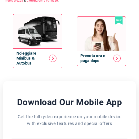
riservatezza
&
Condizioni di utilizzo
.
New
Noleggiare
Prenota ora e
Minibus
&
paga dopo
Autobus
Download Our Mobile App
Get the full rydeu experience on your mobile device
with exclusive features and special offers