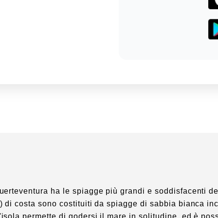
Fuerteventura ha le spiagge più grandi e soddisfacenti de
) di costa sono costituiti da spiagge di sabbia bianca i
'isola permette di godersi il mare in solitudine, ed è po