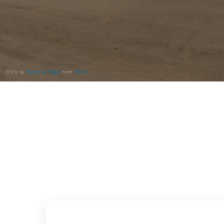
Click by
Pierre Le Bigot
from
Flickr