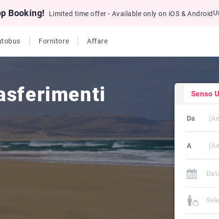
pp Booking!
U
Limited time offer - Available only on iOS & Android
utobus
Fornitore
Affare
asferimenti
Senso U
Da
A
Sele