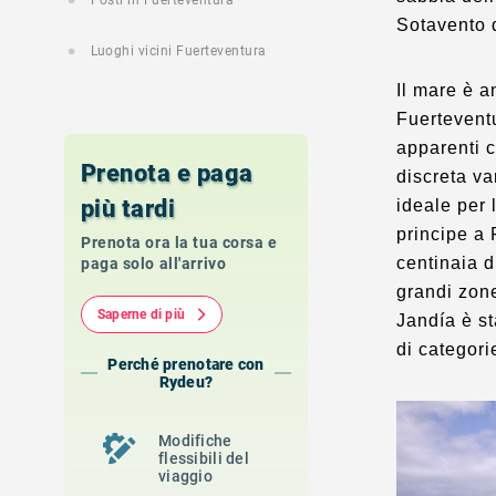
Posti in Fuerteventura
Sotavento d
Luoghi vicini Fuerteventura
Il mare è a
Fuerteventu
apparenti 
Prenota e paga
discreta va
più tardi
ideale per 
principe a 
Prenota ora la tua corsa e
centinaia d
paga solo all'arrivo
grandi zone
Saperne di più
Jandía è st
di categori
Perché prenotare con
Rydeu?
Modifiche
flessibili del
viaggio