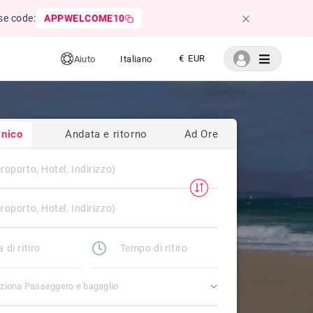
se code:
APPWELCOME10
€ EUR
Aiuto
Italiano
nico
Andata e ritorno
Ad Ore
ziona Passeggero e bagaglio