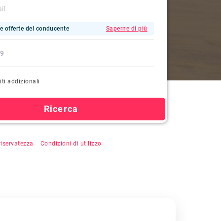
e offerte del conducente
Saperne di più
iti addizionali
Ricerca
u "Cerca", si accetta la registrazione automatica,
 riservatezza
&
Condizioni di utilizzo
.