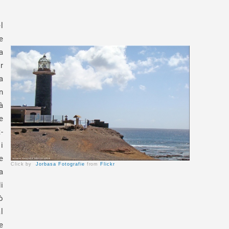
l
e
a
r
a
n
à
e
-
i
e
Click by
Jorbasa Fotografie
from
Flickr
a
i
ò
l
e