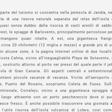
parte del turismo si concentra nella penisola di Jandía, ne
tta di una riserva naturale separata dal relax dell'isola 
quasi senza dubbio dalla risorsa di vasti arenili di sabbi
vest, le spiagge di Barlovento, principalmente pericolose pe
rimangono quasi intatte. A est, una gigantesca frangi
 circa 20 chilometri (12 miglia e mezzo) e grande più di u
in alcune zone, è la pagina Internet online di due localit
 Costa Calma, vicino all'ineguagliabile Playa de Sotavento, 
 costruito attorno al porto nei pressi del quale parte il jet
isola di Gran Canaria. Gli aspetti centrali e settentrional
vantano piccole vacanze di vacanza. Vicino all'aeroporto 
le, Puerto del Rosario, scopriamo Caleta de Fuses. Sull
ntrionale, Corralejo, vicino a una gigantesca spiaggia d
 luogo attraente con un porto peschereccio dove si pu
pesce fresco. È anche possibile trascorrere una giornata a
l'utile risorsa dell'isola vulcanica di Lobos, così com