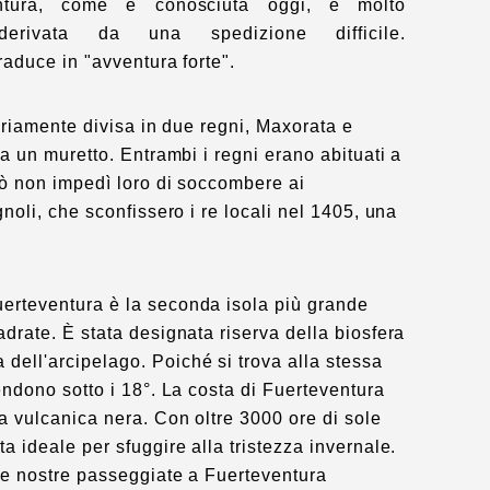
entura, come è conosciuta oggi, è molto
derivata da una spedizione difficile.
raduce in "avventura forte".
ariamente divisa in due regni, Maxorata e
a un muretto. Entrambi i regni erano abituati a
ò non impedì loro di soccombere ai
noli, che sconfissero i re locali nel 1405, una
erteventura è la seconda isola più grande
drate. È stata designata riserva della biosfera
ell'arcipelago. Poiché si trova alla stessa
endono sotto i 18°. La costa di Fuerteventura
a vulcanica nera. Con oltre 3000 ore di sole
 ideale per sfuggire alla tristezza invernale.
le nostre passeggiate a Fuerteventura