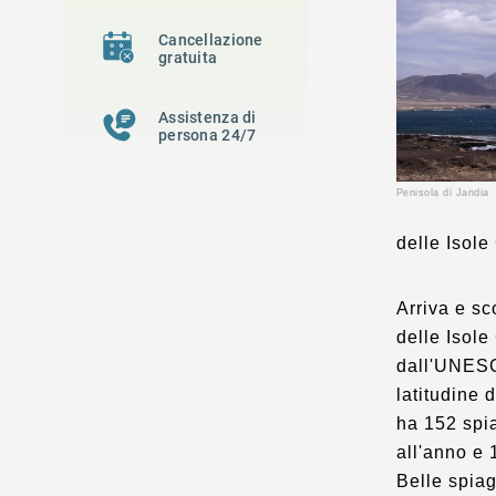
Cancellazione
gratuita
Assistenza di
persona 24/7
Penisola di Jan
delle Isole
Arriva e s
delle Isole
dall'UNESCO
latitudine 
ha 152 spia
all'anno e 
Belle spiag