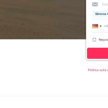
Sblocca l
Requis
Facendo clic s
Politica sulla