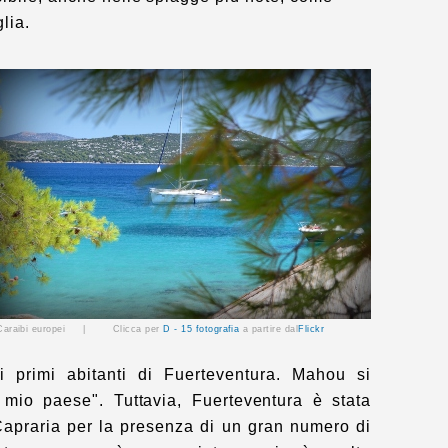
lia.
Caraibi europei |
Clicca per
D - 15 fotografia
a partire dal
Flickr
i primi abitanti di Fuerteventura. Mahou si
 mio paese". Tuttavia, Fuerteventura è stata
apraria per la presenza di un gran numero di