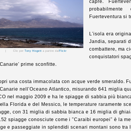
capre. Fuertev
probabilmente 
Fuerteventura si t
L'isola era origin
Jandia, separati d
combattere, ma ci
dia | Clic per
Tony Hisgett
a partire dal
Flickr
conquistatori spag
 Canarie' prime sconfitte.
copri una costa immacolata con acque verde smeraldo. Fu
 Canarie nell'Oceano Atlantico, misurando 641 miglia qua
 nel maggio 2009 e ha le spiagge di sabbia più bianca d
della Florida e del Messico, le temperature raramente sc
gge, con 31 miglia di sabbia bianca e 16 miglia di ghiai
152 spiagge conosciute come i "Caraibi europei" è la meta
ge e passeggiate in splendidi scenari montani sono tra 