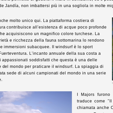
e Jandía, non imbattersi più in una sogliola in molte mig
nche molto unico qui. La piattaforma costiera di
ra contribuisce all'esistenza di acque poco profonde
che acquisiscono un magnifico colore turchese. La
rietà e ricchezza della fauna sottomarina lo rendono
le immersioni subacquee. Il windsurf è lo sport
Fuerteventura. L'incanto annuale della sua costa a
i appassionati soddisfatti che questa è una delle
 del mondo per praticare il windsurf. La spiaggia di
ata sede di alcuni campionati del mondo in una serie
e.
I Majors furono 
traduce come "Il
chiamata anche C