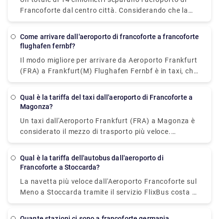
Francoforte dal centro città. Considerando che la
guida dura circa 25 minuti attraverso la città.
Come arrivare dall'aeroporto di francoforte a francoforte
flughafen fernbf?
Il modo migliore per arrivare da Aeroporto Frankfurt
(FRA) a Frankfurt(M) Flughafen Fernbf è in taxi, che
costa €7,21-€8,77 e impiega 3 min per coprire 1,2
miglia, mentre optare per una passeggiata non
Qual è la tariffa del taxi dall'aeroporto di Francoforte a
costerà nulla.
Magonza?
Un taxi dall'Aeroporto Frankfurt (FRA) a Magonza è
considerato il mezzo di trasporto più veloce.
Costerà € 60 - € 75 e impiega 17 minuti per coprire
la distanza.
Qual è la tariffa dell'autobus dall'aeroporto di
Francoforte a Stoccarda?
La navetta più veloce dall'Aeroporto Francoforte sul
Meno a Stoccarda tramite il servizio FlixBus costa €
10,09 e impiega circa 3h 10min per coprire la
distanza (può variare a seconda del traffico). Se
Quante stazioni ci sono a francoforte germania