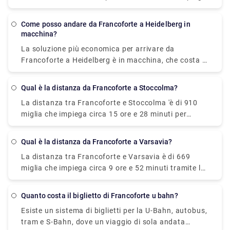
circa 23 minuti per viaggiare, con il servizio più
veloce che impiega circa 10 minuti. La prenotazione
Come posso andare da Francoforte a Heidelberg in
anticipata dei biglietti da Francoforte sul Meno Sud
macchina?
all'Aeroporto Francoforte sul Meno (m) lunga
La soluzione più economica per arrivare da
distanza parte da € 6,00. Invece, optare per un taxi
Francoforte a Heidelberg è in macchina, che costa €
costa 26,79 €.
24,46 - € 37,27 e impiega 2h 10min per coprire la
distanza.
Qual è la distanza da Francoforte a Stoccolma?
La distanza tra Francoforte e Stoccolma 'è di 910
miglia che impiega circa 15 ore e 28 minuti per
guidare tramite la E4.
Qual è la distanza da Francoforte a Varsavia?
La distanza tra Francoforte e Varsavia è di 669
miglia che impiega circa 9 ore e 52 minuti tramite la
A4.
Quanto costa il biglietto di Francoforte u bahn?
Esiste un sistema di biglietti per la U-Bahn, autobus,
tram e S-Bahn, dove un viaggio di sola andata