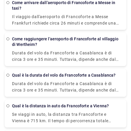
trasferimento privato all'aeroporto di Francoforte.
Come arrivare dall'aeroporto di Francoforte a Messe in
per andare dall'aeroporto di Francoforte (FRA) alla
taxi?
stazione centrale di Francoforte. I taxi sono il
Il viaggio dall'aeroporto di Francoforte a Messe
mezzo di trasporto più rapido dall'aeroporto di
Frankfurt richiede circa 26 minuti e comprende una
Francoforte (FRA) alla stazione centrale di
distanza di circa 13 chilometri in taxi.
Aeroporto di
Francoforte. Questa alternativa costa €26-€32 e
Francoforte a pasticciare in taxi
offre l'esperienza
richiede 25 minuti per essere completata.
Come raggiungere l'aeroporto di Francoforte al villaggio
più confortevole in quanto non è necessario guidare
di Wertheim?
da soli o prendersi cura dei bagagli con i mezzi
Durata del volo da Francoforte a Casablanca
è di
pubblici.
circa 3 ore e 35 minuti. Tuttavia, dipende anche dal
tipo di volo che hai preso e se ha delle soste o meno.
Qual è la durata del volo da Francoforte a Casablanca?
Durata del volo da Francoforte a Casablanca
è di
circa 3 ore e 35 minuti. Tuttavia, dipende anche dal
tipo di volo che hai preso e se si tratta di un volo in
coincidenza con scalo o meno.
Qual è la distanza in auto da Francoforte a Vienna?
Se viaggi in auto, la distanza tra Francoforte e
Vienna è 715 km. Il tempo di percorrenza totale
sarebbe di circa 7 - 7,5 ore e può variare in base al