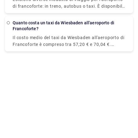
da francoforte.
di francoforte: in treno, autobus o taxi. È disponibile
anche il noleggio di un'auto senza conducente.
Quanto costa un taxi da Wiesbaden all'aeroporto di
Francoforte?
Il costo medio del taxi da Wiesbaden all'aeroporto di
Francoforte è compreso tra 57,20 € e 70,04 €.
Tuttavia, per conoscere il prezzo fisso è necessario
inserire alcune informazioni (numero di passeggeri,
data, orario di prelievo, ecc.) sul sito da cui si
prenota il taxi.