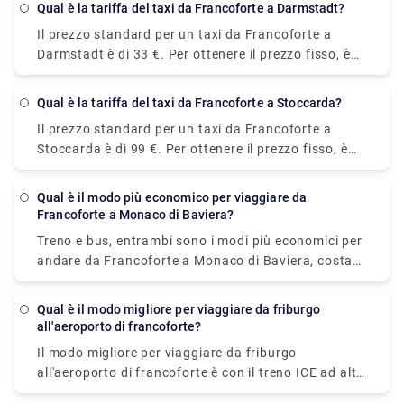
Qual è la tariffa del taxi da Francoforte a Darmstadt?
Il prezzo standard per un taxi da Francoforte a
Darmstadt è di 33 €. Per ottenere il prezzo fisso, è
necessario inserire le informazioni esatte (numero di
passeggeri, data, orario di ritiro, ecc.) sul sito Web
Qual è la tariffa del taxi da Francoforte a Stoccarda?
da cui si prenota il taxi. Per prenotare un
Il prezzo standard per un taxi da Francoforte a
trasferimento a prezzo fisso da Francoforte a
Stoccarda è di 99 €. Per ottenere il prezzo fisso, è
Darmstadt, visita il nostro sito Web, ovvero Rydeu.
necessario inserire le informazioni esatte (numero di
passeggeri, data, orario di ritiro, ecc.) sul sito Web
Qual è il modo più economico per viaggiare da
da cui si prenota il taxi.
Francoforte a Monaco di Baviera?
Treno e bus, entrambi sono i modi più economici per
andare da Francoforte a Monaco di Baviera, costa
tra €17 - €26.
Qual è il modo migliore per viaggiare da friburgo
all'aeroporto di francoforte?
Il modo migliore per viaggiare da friburgo
all'aeroporto di francoforte è con il treno ICE ad alta
velocità dalla stazione a lunga percorrenza