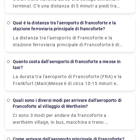
terminal. C'è una distanza di 5 minuti a piedi tra
entrambi i terminal. Potrebbe esserci una
passeggiata più lunga fino alla fermata del treno a
Qual è la distanza tra l'aeroporto di francoforte e la
seconda di dove e quando inizi.
stazione ferroviaria principale di francoforte?
La distanza tra l'aeroporto di Francoforte e la
stazione ferroviaria principale di Francoforte è di
circa 10 miglia. Ci vogliono in media 15 minuti di
auto per coprire la distanza.
Quanto costa dall'aeroporto di francoforte a messe in
taxi?
La durata tra l'aeroporto di Francoforte (FRA) e la
Frankfurt (Main)Messe è di circa 10-15 minuti e
distano circa 15 km l'una dall'altra. Il costo del
viaggio in taxi ti comporterà circa 30€.
Quali sono i diversi modi per arrivare dall'aeroporto di
Francoforte al villaggio di Wertheim?
Ci sono 3 modi per andare da francoforte a
wertheim village, in bus, macchina e treno.
L'autobus impiega solitamente 2,5 ore per coprire la
distanza con una spesa di € 15-€ 50. La prossima
Come arrivare dall'aeroporto principale di Francoforte?