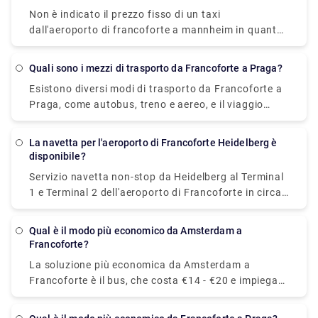
Non è indicato il prezzo fisso di un taxi
dall'aeroporto di francoforte a mannheim in quanto
dipende da diversi fattori (numero di passeggeri,
data, orario di prelievo, ecc.). Tuttavia, la tariffa
Quali sono i mezzi di trasporto da Francoforte a Praga?
standard di un taxi dall'aeroporto di francoforte a
Esistono diversi modi di trasporto da Francoforte a
mannheim è compresa tra € 131 - 292€. Il tempo di
Praga, come autobus, treno e aereo, e il viaggio
percorrenza stimato è di circa 50 minuti. Puoi anche
dura dalle 4,5 alle 7 ore. L'aereo è solitamente il
prenotare un taxi privato dall'aeroporto di
metodo di viaggio più rapido ma costoso, mentre il
Francoforte a Mannheim con un ottimo servizio e
La navetta per l'aeroporto di Francoforte Heidelberg è
modo più economico per andare da Francoforte a
ospitalità dal nostro sito web, Rydeu.
disponibile?
Praga è in treno e autobus, che costa €20 - €29 e
Servizio navetta non-stop da Heidelberg al Terminal
impiega 5h 50min.
1 e Terminal 2 dell'aeroporto di Francoforte in circa
60 minuti. Il prezzo del biglietto è compreso tra €
23,30 - € 29,12.
Qual è il modo più economico da Amsterdam a
Francoforte?
La soluzione più economica da Amsterdam a
Francoforte è il bus, che costa €14 - €20 e impiega
6h 5min per coprire 272 miglia.