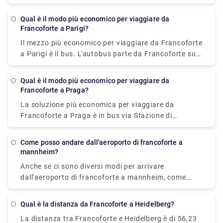
all'interno di Francoforte costa tra € 1,50 (per brevi
viaggi inferiori a 2 km) e € 2,40.
Qual è il modo più economico per viaggiare da
Francoforte a Parigi?
Il mezzo più economico per viaggiare da Francoforte
a Parigi è il bus. L'autobus parte da Francoforte sul
Meno, Hbf, e arriva a Parigi entro 8h 5min. Il prezzo
del biglietto varia tra € 18 - € 35 (solo andata).
Qual è il modo più economico per viaggiare da
Francoforte a Praga?
La soluzione più economica per viaggiare da
Francoforte a Praga è in bus via Stazione di
Francoforte sul Meno Centrale, che costa €20 - €29
e impiega 5h 57min per coprire la distanza.
Come posso andare dall'aeroporto di francoforte a
mannheim?
Anche se ci sono diversi modi per arrivare
dall'aeroporto di francoforte a mannheim, come
autobus, treno, macchina, taxi, ecc. Un autobus è
considerato il modo più economico tra questi, che
Qual è la distanza da Francoforte a Heidelberg?
costa € 6,41 e impiega 55 minuti per raggiungere la
La distanza tra Francoforte e Heidelberg è di 56,23
destinazione.