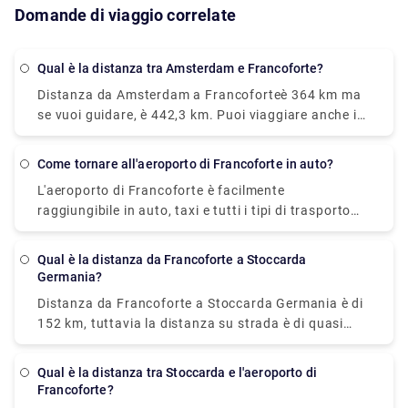
Domande di viaggio correlate
Qual è la distanza tra Amsterdam e Francoforte?
Distanza da Amsterdam a Francoforte
è 364 km ma
se vuoi guidare, è 442,3 km. Puoi viaggiare anche in
treno o in autobus. C'è un treno diretto che va da
Amsterdam Centraal e arriva a Frankfurt(Main)Hbf.
Come tornare all'aeroporto di Francoforte in auto?
Questo treno parte ogni quattro ore e opera tutti i
L'aeroporto di Francoforte è facilmente
giorni.
raggiungibile in auto, taxi e tutti i tipi di trasporto
pubblico. Utilizzando un'auto, ci vorranno 20 minuti
per raggiungere l'aeroporto di Francoforte dal
Qual è la distanza da Francoforte a Stoccarda
centro della città.
Auto ritorno aeroporto di
Germania?
francoforte
è un'opzione molto conveniente.
Distanza da Francoforte a Stoccarda Germania
è di
152 km, tuttavia la distanza su strada è di quasi
204 km. Il ridesharing è il modo più economico per
andare da Francoforte sul Meno a Stoccarda, costa
Qual è la distanza tra Stoccarda e l'aeroporto di
tra €7 e €16 e impiega 2 ore e 24 minuti. Da
Francoforte?
Francoforte, c'è un autobus diretto che arriva a