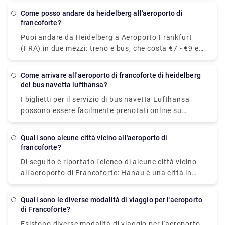
Come posso andare da heidelberg all'aeroporto di
francoforte?
Puoi andare da Heidelberg a Aeroporto Frankfurt
(FRA) in due mezzi: treno e bus, che costa €7 - €9 e
impiega circa 1h per raggiungere la destinazione.
Come arrivare all'aeroporto di francoforte di heidelberg
del bus navetta lufthansa?
I biglietti per il servizio di bus navetta Lufthansa
possono essere facilmente prenotati online su
lufthansa.com/, in un ufficio viaggi o presso un
centro servizi Lufthansa o una biglietteria. In
Quali sono alcune città vicino all'aeroporto di
alternativa, gli autobus per l'aeroporto lasciano il
francoforte?
Terminal 1 "The Squaire West" – proprio accanto alla
Di seguito è riportato l'elenco di alcune città vicino
stazione dei treni a lunga percorrenza (uscita
all'aeroporto di Francoforte: Hanau è una città in
REWE).
Germania, a 25 km da Francoforte sul Meno.
Wiesbaden, Germania, a 31 km da Francoforte. 71
Quali sono le diverse modalità di viaggio per l'aeroporto
km da Mannheim, Germania. Bonn, Germania, a 132
di Francoforte?
km da Francoforte. Stoccarda, Germania, a 153 km
Esistono diverse modalità di viaggio per l'aeroporto