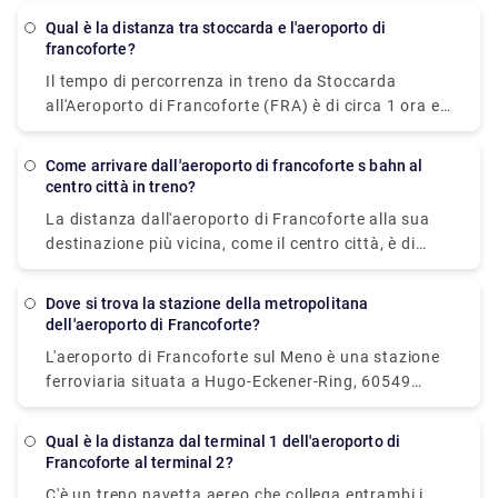
completare la stessa distanza.
Qual è la distanza tra stoccarda e l'aeroporto di
francoforte?
Il tempo di percorrenza in treno da Stoccarda
all'Aeroporto di Francoforte (FRA) è di circa 1 ora e
prevede un viaggio di circa 180 km.
Come arrivare dall'aeroporto di francoforte s bahn al
centro città in treno?
La distanza dall'aeroporto di Francoforte alla sua
destinazione più vicina, come il centro città, è di
circa 15 km e la durata è di circa 15 minuti in treno.
Puoi facilmente prendere i treni elettrici S-Bahn S8 e
Dove si trova la stazione della metropolitana
S-Bahn S9, che passano ogni 10-15 minuti
dell'aeroporto di Francoforte?
dall'aeroporto di Francoforte. Il costo è di 5€ per gli
L'aeroporto di Francoforte sul Meno è una stazione
adulti e 3€ per i bambini. Puoi prendere il treno al
ferroviaria situata a Hugo-Eckener-Ring, 60549
Terminal 1 dell'aeroporto di Francoforte, individuare
Francoforte sul Meno, in Germania. Qui, i treni a
la segnaletica in caso di confusione.
lunga percorrenza servono la stazione.
Qual è la distanza dal terminal 1 dell'aeroporto di
Francoforte al terminal 2?
C'è un treno navetta aereo che collega entrambi i