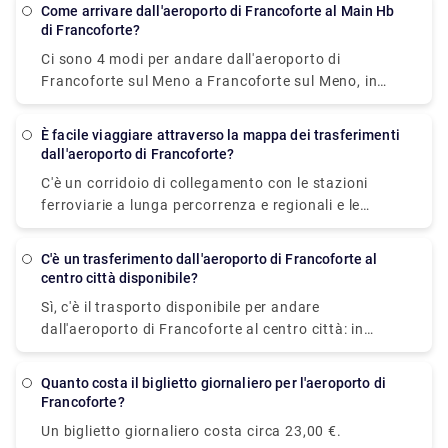
destinazione e costa € 25 - € 130. In alternativa,
Come arrivare dall'aeroporto di Francoforte al Main Hb
puoi prendere il treno, che costa €95 - €140 e
di Francoforte?
impiega 4h 17min, oppure puoi optare per un
Ci sono 4 modi per andare dall'aeroporto di
autobus, che costa €18 - €40 e impiega 8h 5min.
Francoforte sul Meno a Francoforte sul Meno, in
treno, bus, taxi o in macchina. Il modo più
economico è il treno, che costa 1€ e impiega 11
È facile viaggiare attraverso la mappa dei trasferimenti
minuti per coprire la distanza.
dall'aeroporto di Francoforte?
C'è un corridoio di collegamento con le stazioni
ferroviarie a lunga percorrenza e regionali e le
stazioni degli autobus. Le aree da A a C si trovano
nel Terminal 1. Le aree D ed E si trovano nel Terminal
C'è un trasferimento dall'aeroporto di Francoforte al
2. È possibile raggiungere entrambi i terminal
centro città disponibile?
tramite lo skyline o il bus navetta. I terminal
Sì, c'è il trasporto disponibile per andare
possono creare confusione da navigare e c'è
dall'aeroporto di Francoforte al centro città: in
un'intera città collegata all'aeroporto. Quindi,
treno, autobus o taxi. La distanza tra loro è di circa
prendere l'aiuto di una mappa può far andare le
13 km. I treni elettrici S-Bahn S8 o S-Bahn S9 sono
cose senza intoppi.
Quanto costa il biglietto giornaliero per l'aeroporto di
facilmente disponibili, partendo ogni 10-15 minuti
Francoforte?
dal Terminal 1 dell'aeroporto di Francoforte. Il costo
Un biglietto giornaliero costa circa 23,00 €.
è di 5€ per gli adulti e di 2,95€ per i bambini. Il