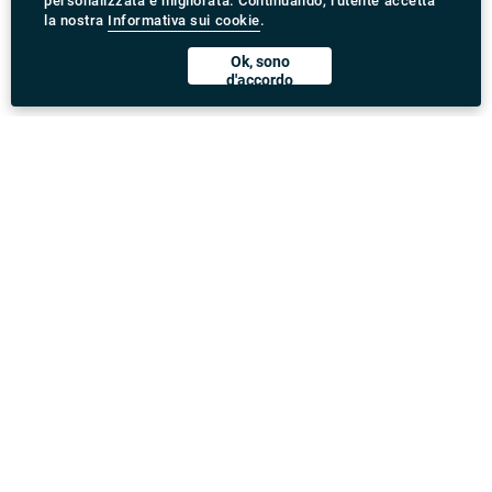
personalizzata e migliorata. Continuando, l'utente accetta
la nostra
Informativa sui cookie
.
Ok, sono
d'accordo
Scarica l'App Rydeu
United Kingdom