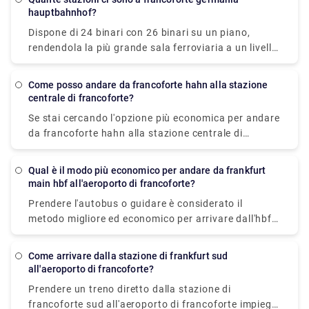
stai cercando il servizio navetta più economico,
hauptbahnhof?
costerà 20,18 € e impiega 3h 20min per raggiungere
Dispone di 24 binari con 26 binari su un piano,
l'aeroporto di Stoccarda. Prendi la decisione con
rendendola la più grande sala ferroviaria a un livello
saggezza!
che può ospitare 26 treni su un livello.
Come posso andare da francoforte hahn alla stazione
centrale di francoforte?
Se stai cercando l'opzione più economica per andare
da francoforte hahn alla stazione centrale di
francoforte, l'autobus è l'opzione più affidabile.
Costa € 17,47 e impiega quasi 2 ore e 10 minuti per
Qual è il modo più economico per andare da frankfurt
coprire 77,76 miglia. Prendere un treno o guidare è
main hbf all'aeroporto di francoforte?
un'opzione relativamente costosa e dispendiosa in
Prendere l'autobus o guidare è considerato il
termini di tempo.
metodo migliore ed economico per arrivare dall'hbf
principale di Francoforte all'aeroporto di
Francoforte. La distanza percorsa dura circa 10-20
Come arrivare dalla stazione di frankfurt sud
minuti, con costi che vanno da 1,39 € a 9,28 €.
all'aeroporto di francoforte?
Prendere un treno diretto dalla stazione di
francoforte sud all'aeroporto di francoforte impiega