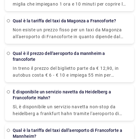
miglia che impiegano 1 ora e 10 minuti per coprire la
distanza tramite la A67 e la A5.
Qual è la tariffa del taxi da Magonza a Francoforte?
Non esiste un prezzo fisso per un taxi da Magonza
all'aeroporto di Francoforte in quanto dipende dal
numero di passeggeri, dalla data e dall'orario di
partenza. Tuttavia, la tariffa standard del taxi
Qual è il prezzo dell'aeroporto da mannheim a
dall'aeroporto di Magonza a Francoforte è
francoforte
compresa tra € 52 e € 110.
In treno il prezzo del biglietto parte da € 12,90, in
autobus costa € 6 - € 10 e impiega 55 min per
raggiungere la destinazione.
È disponibile un servizio navetta da Heidelberg a
Francoforte Hahn?
Sì, è disponibile un servizio navetta non-stop da
heidelberg a frankfurt hahn tramite l'aeroporto di
Francoforte sul Meno P36, che raggiunge la
destinazione in circa 3 ore e 50 minuti. Il prezzo del
Qual è la tariffa del taxi dall'aeroporto di Francoforte a
biglietto è compreso tra € 23,30 - € 29,12.
Mannheim?