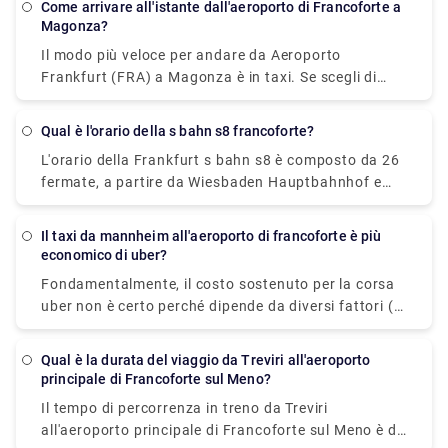
Come arrivare all'istante dall'aeroporto di Francoforte a
prendere la navetta che impiega circa 2 ore per
Magonza?
raggiungere Heidelberg.
Il modo più veloce per andare da Aeroporto
Frankfurt (FRA) a Magonza è in taxi. Se scegli di
intraprendere questo percorso, costerà tra € 60 e €
75 e impiegherai 30 minuti per coprire la distanza.
Qual è l'orario della s bahn s8 francoforte?
L'orario della Frankfurt s bahn s8 è composto da 26
fermate, a partire da Wiesbaden Hauptbahnhof e
termina a Offenbach (Main) Ostbahnhof. Opera 24
ore su 24, 7 giorni su 7 (24 ore su 24, 7 giorni su 7).
Il taxi da mannheim all'aeroporto di francoforte è più
economico di uber?
Fondamentalmente, il costo sostenuto per la corsa
uber non è certo perché dipende da diversi fattori (la
data prevista, il numero di passeggeri, ecc.) Che
variano da persona a persona. Quindi, è difficile
Qual è la durata del viaggio da Treviri all'aeroporto
conoscere il costo esatto di una corsa Uber, ma il
principale di Francoforte sul Meno?
prezzo standard per un taxi da Mannheim
Il tempo di percorrenza in treno da Treviri
all'aeroporto di Francoforte è per lo più fisso (€ 120)
all'aeroporto principale di Francoforte sul Meno è di
e tutto compreso, quindi sei sicuro del prezzo prima