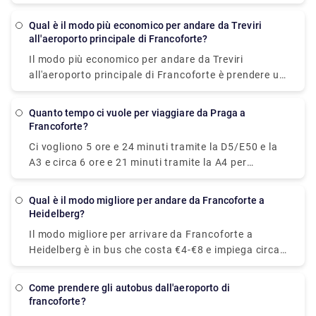
3 ore.
di intraprendere il viaggio .
Qual è il modo più economico per andare da Treviri
all'aeroporto principale di Francoforte?
Il modo più economico per andare da Treviri
all'aeroporto principale di Francoforte è prendere un
treno con un costo medio di 20-25 €. In media,
prendere il treno costa circa 55 euro in meno
Quanto tempo ci vuole per viaggiare da Praga a
rispetto all'aereo.
Francoforte?
Ci vogliono 5 ore e 24 minuti tramite la D5/E50 e la
A3 e circa 6 ore e 21 minuti tramite la A4 per
viaggiare da Praga a Francoforte, coprendo una
distanza di circa 256 miglia.
Qual è il modo migliore per andare da Francoforte a
Heidelberg?
Il modo migliore per arrivare da Francoforte a
Heidelberg è in bus che costa €4-€8 e impiega circa
1 ora e 15 minuti per coprire la distanza. Per un
viaggio più veloce, opta per i treni diretti Deutsche
Come prendere gli autobus dall'aeroporto di
Bahn ICE che impiegano circa 48 m per coprire la
francoforte?
stessa distanza.