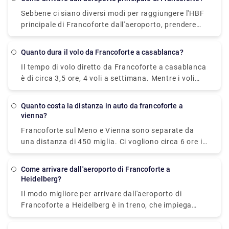
alternativa è un treno che impiega 3 ore per coprire
Sebbene ci siano diversi modi per raggiungere l'HBF
la distanza e costa € 15- € 40. L'ultimo e
principale di Francoforte dall'aeroporto, prendere
apparentemente il modo migliore per raggiungere il
l'autobus o guidare è il metodo migliore ed
villaggio di Wertheim da Francoforte è in auto. Il
economico. Ci vogliono circa 10-20 minuti per
costo approssimativo del carburante è di € 10 e
Quanto dura il volo da Francoforte a casablanca?
coprire la distanza e ti costa € 2- € 10.
impiega circa 1 ora per coprire la distanza. Tuttavia,
Il tempo di volo diretto da Francoforte a casablanca
puoi anche prenotare in anticipo un taxi privato sul
è di circa 3,5 ore, 4 voli a settimana. Mentre i voli
nostro sito Web, ovvero Rydeu.
con uno scalo di solito impiegano fino a sei ore per
raggiungere la destinazione.
Quanto costa la distanza in auto da francoforte a
vienna?
Francoforte sul Meno e Vienna sono separate da
una distanza di 450 miglia. Ci vogliono circa 6 ore in
auto con un costo del carburante di € 100.
Come arrivare dall'aeroporto di Francoforte a
Heidelberg?
Il modo migliore per arrivare dall'aeroporto di
Francoforte a Heidelberg è in treno, che impiega
circa un'ora via Mannheim, Hbf. Un biglietto di sola
andata costa circa 25€. In alternativa, si può anche