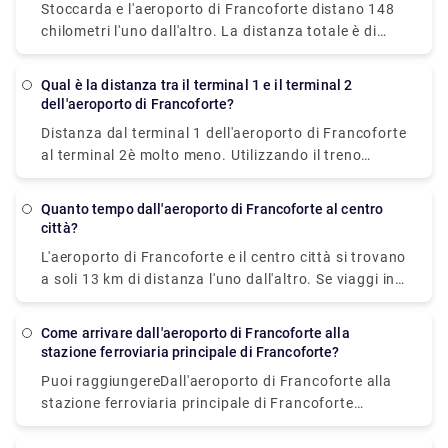
Stoccarda e l'aeroporto di Francoforte distano 148
Stoccarda. Una volta alla settimana, il sabato, i
chilometri l'uno dall'altro. La distanza totale è di
servizi partono. Il viaggio dura circa 4 ore.
204,4 chilometri. Il metodo più veloce per arrivare
da Stoccarda a Aeroporto Frankfurt (FRA) è il treno,
Qual è la distanza tra il terminal 1 e il terminal 2
che costa tra €8 e €11 e impiega 1 ora e 10
dell'aeroporto di Francoforte?
minuti.
Distanza da stoccarda all'aeroporto di
Distanza dal terminal 1 dell'aeroporto di Francoforte
francoforte
può essere facilmente attraversato.
al terminal 2
è molto meno. Utilizzando il treno
navetta di terra, il viaggio è inferiore a 5 minuti per
andare dalle uscite dei varchi di arrivo del Terminal 2
Quanto tempo dall'aeroporto di Francoforte al centro
ai check-in dei varchi di partenza del Terminal 1,
città?
utilizzando l'alternativa denominata Sky Train.
L'aeroporto di Francoforte e il centro città si trovano
a soli 13 km di distanza l'uno dall'altro. Se viaggi in
auto, ci vogliono 20 minuti mentre se prendi il treno,
ci vogliono 15 minuti. Il metodo meno costoso per
Come arrivare dall'aeroporto di Francoforte alla
arrivare dall'aeroporto di Francoforte al centro città
stazione ferroviaria principale di Francoforte?
è l'autobus, che costa 4,35 € e impiega 30 minuti, o
Puoi raggiungere
Dall'aeroporto di Francoforte alla
il treno, che costa 5 € e impiega solo 15 minuti. Se
stazione ferroviaria principale di Francoforte
usi un taxi, il costo sarà di circa 30-35 euro. Si può
utilizzando molte opzioni. Il treno, che costa €10-17
infatti noleggiare un'auto o organizzare un
e impiega circa 15 minuti, è il modo meno costoso