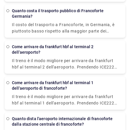
viaggio in autobus costa 4,35 € e impiega 30-40
minuti per raggiungere la destinazione.
Quanto costa il trasporto pubblico di Francoforte
Germania?
Il costo del trasporto a Francoforte, in Germania, è
piuttosto basso rispetto alla maggior parte dei
paesi dell'Europa settentrionale e occidentale. Il
costo varia da 1,80€ a 2,75€.
Come arrivare da frankfurt hbf al terminal 2
dell'aeroporto?
Il treno è il modo migliore per arrivare da frankfurt
hbf al terminal 2 dell'aeroporto. Prendendo ICE222
(verso Amsterdam C) da hbf, puoi raggiungere la
stazione ferroviaria a lunga percorrenza
Come arrivare da frankfurt hbf al terminal 1
dell'aeroporto di Francoforte. Quindi, percorri una
dell'aeroporto di francoforte?
distanza di 10 minuti a piedi (seguendo le
Il treno è il modo migliore per arrivare da frankfurt
indicazioni) fino all'arrivo del terminal 2.
hbf al terminal 1 dell'aeroporto. Prendendo ICE222
(verso Amsterdam C) da hbf, puoi raggiungere la
stazione ferroviaria a lunga percorrenza
Quanto dista l'aeroporto internazionale di francoforte
dell'aeroporto di Francoforte. Da lì, cammina per 10
dalla stazione centrale di francoforte?
minuti attraverso il ponte pedonale e segui le