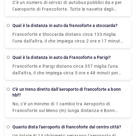
C'è un numero di servizi di autobus pubblici da e per
l'aeroporto di Francoforte. Tutte le navette degli
autobus tra il Terminal 1 e il Terminal 2 sono ora in
funzione dalle 5:30 a mezzanotte. Arrivare da e per
Qual è la distanza in auto da francoforte a stoccarda?
l'aeroporto è facile grazie alla fitta rete di autobus.
Francoforte e Stoccarda distano circa 133 miglia
Si possono facilmente trovare le fermate degli
l'una dall'altra, il che impiega circa 2 ore e 17 minuti
autobus di fronte al Terminal 1 (Livello Arrivi) e al
tramite la A5 in auto.
Terminal 2 (Livello 2). I seguenti autobus partono
anche dal Terminal 2: 61 per la stazione ferroviaria
Qual è la distanza in auto da Francoforte a Parigi?
di Francoforte Sud 62 per Schwanheim "aereo di
Francoforte e Parigi distano circa 357 miglia l'una
linea" per Darmstadt
dall'altra, il che impiega circa 5 ore e 48 minuti per
raggiungerle in auto.
C'è un treno diretto dall'aeroporto di francoforte a bonn
hbf?
No, c'è un minimo di 1 cambio tra Aeroporto di
Francoforte sul Meno (m) lunga distanza e Bonn
Hbf. Deutsche Bahn Intercity-Express opera un
treno da Frankfurt(M) Flughafen Fernbf a Bonn Hbf
Quanto dista l'aeroporto di francoforte dal centro città?
che costa circa 35 - 55 € ogni ora.
Un totale di 14 chilometri separano l'aeroporto di