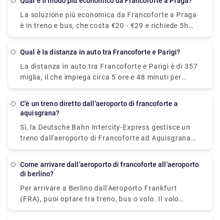
Qual è il modo più economico da Francoforte a Praga?
La soluzione più economica da Francoforte a Praga
è in treno e bus, che costa €20 - €29 e richiede 5h
50min per coprire la distanza.
Qual è la distanza in auto tra Francoforte e Parigi?
La distanza in auto tra Francoforte e Parigi è di 357
miglia, il che impiega circa 5 ore e 48 minuti per
percorrere la A4.
C'è un treno diretto dall'aeroporto di francoforte a
aquisgrana?
Sì, la Deutsche Bahn Intercity-Express gestisce un
treno dall'aeroporto di Francoforte ad Aquisgrana
ogni 2 ore, al costo di € 45 - € 65 a persona.
Come arrivare dall'aeroporto di francoforte all'aeroporto
di berlino?
Per arrivare a Berlino dall'Aeroporto Frankfurt
(FRA), puoi optare tra treno, bus o volo. Il volo
impiega circa 1 ora e 50 minuti per raggiungere la