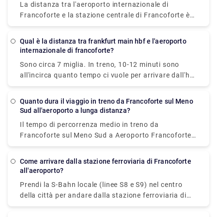
La distanza tra l'aeroporto internazionale di
indicazioni per il Terminal 1 A/B/C/Z.
Francoforte e la stazione centrale di Francoforte è
di circa 15 km, che impiegano 14-20 minuti di treno
in solo € 1.
Qual è la distanza tra frankfurt main hbf e l'aeroporto
internazionale di francoforte?
Sono circa 7 miglia. In treno, 10-12 minuti sono
all'incirca quanto tempo ci vuole per arrivare dall'hbf
principale di Francoforte all'aeroporto
internazionale di Francoforte.
Quanto dura il viaggio in treno da Francoforte sul Meno
Sud all'aeroporto a lunga distanza?
Il tempo di percorrenza medio in treno da
Francoforte sul Meno Sud a Aeroporto Francoforte
sul Meno (M) lunga distanza è di 23 minuti, mentre i
treni più veloci ti portano a destinazione in soli 10
Come arrivare dalla stazione ferroviaria di Francoforte
minuti.
all'aeroporto?
Prendi la S-Bahn locale (linee S8 e S9) nel centro
della città per andare dalla stazione ferroviaria di
Francoforte all'aeroporto. Ci vorranno circa 12
minuti per viaggiare in treno.