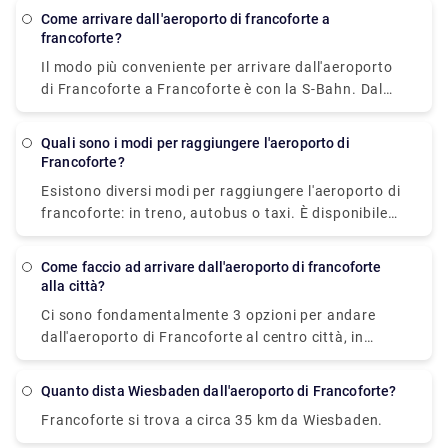
("Fernbahnhof") dell'aeroporto che costa circa € 15-
Come arrivare dall'aeroporto di francoforte a
€ 30.
francoforte?
Il modo più conveniente per arrivare dall'aeroporto
di Francoforte a Francoforte è con la S-Bahn. Dal
Terminal 1 sotto Regionalbahnhof, partono le linee
S8 e S9 per Offenbach Ost e Hanau. Le prime due
Quali sono i modi per raggiungere l'aeroporto di
stazioni dall'aeroporto di Francoforte sono Stadion
Francoforte?
(Commerzbank-Arena, Eintracht Frankfurt) e
Esistono diversi modi per raggiungere l'aeroporto di
Niederrad. Frankfurt Hauptbahnhof è la terza
francoforte: in treno, autobus o taxi. È disponibile
fermata dopo 12 minuti, dove puoi cambiare con la
anche il noleggio di un'auto senza conducente.
S- o la U-Bahn, un treno, un tram e un autobus
Come faccio ad arrivare dall'aeroporto di francoforte
alla città?
Ci sono fondamentalmente 3 opzioni per andare
dall'aeroporto di Francoforte al centro città, in
treno, autobus o taxi. Il viaggio in treno può durare
fino a 40 minuti e costa circa 4,65 €. Al contrario, il
Quanto dista Wiesbaden dall'aeroporto di Francoforte?
viaggio in autobus di 30 minuti costa circa 4,35 €
Francoforte si trova a circa 35 km da Wiesbaden.
per raggiungere il centro città. Le tariffe per un taxi
non sono fisse.