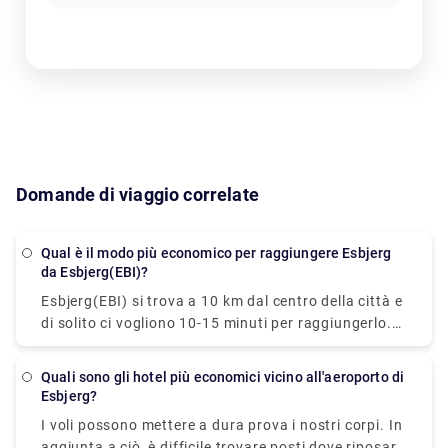
Domande di viaggio correlate
Qual è il modo più economico per raggiungere Esbjerg
da Esbjerg(EBI)?
Esbjerg(EBI) si trova a 10 km dal centro della città e
di solito ci vogliono 10-15 minuti per raggiungerlo.
Viaggiare a Esbjerg è abbastanza semplice grazie ai
suoi incredibili trasporti pubblici. D'altra parte, il
Quali sono gli hotel più economici vicino all'aeroporto di
trasporto privato include taxi e trasferimenti privati
Esbjerg?
che sono più piacevoli e utili. Grazie a Rydue,
I voli possono mettere a dura prova i nostri corpi. In
prenotare trasferimenti privati dall'aeroporto non è
aggiunta a ciò, è difficile trovare posti dove riposare