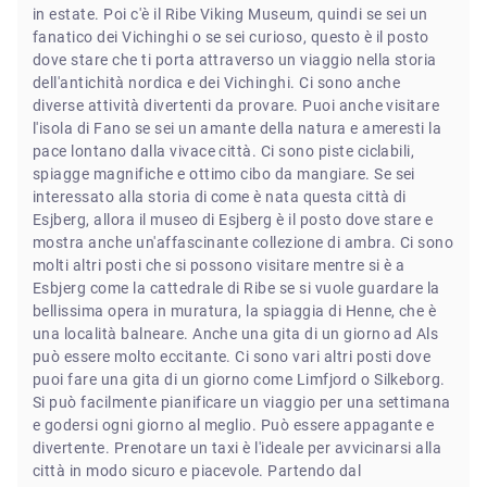
in estate. Poi c'è il Ribe Viking Museum, quindi se sei un
fanatico dei Vichinghi o se sei curioso, questo è il posto
dove stare che ti porta attraverso un viaggio nella storia
dell'antichità nordica e dei Vichinghi. Ci sono anche
diverse attività divertenti da provare. Puoi anche visitare
l'isola di Fano se sei un amante della natura e ameresti la
pace lontano dalla vivace città. Ci sono piste ciclabili,
spiagge magnifiche e ottimo cibo da mangiare. Se sei
interessato alla storia di come è nata questa città di
Esjberg, allora il museo di Esjberg è il posto dove stare e
mostra anche un'affascinante collezione di ambra. Ci sono
molti altri posti che si possono visitare mentre si è a
Esbjerg come la cattedrale di Ribe se si vuole guardare la
bellissima opera in muratura, la spiaggia di Henne, che è
una località balneare. Anche una gita di un giorno ad Als
può essere molto eccitante. Ci sono vari altri posti dove
puoi fare una gita di un giorno come Limfjord o Silkeborg.
Si può facilmente pianificare un viaggio per una settimana
e godersi ogni giorno al meglio. Può essere appagante e
divertente. Prenotare un taxi è l'ideale per avvicinarsi alla
città in modo sicuro e piacevole. Partendo dal