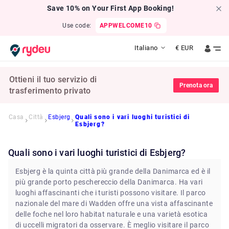
Save 10% on Your First App Booking!
Use code:
APPWELCOME10
Italiano
€
EUR
Ottieni il tuo servizio di
Prenota ora
trasferimento privato
Casa
Città
Esbjerg
Quali sono i vari luoghi turistici di
Esbjerg?
Quali sono i vari luoghi turistici di Esbjerg?
Esbjerg è la quinta città più grande della Danimarca ed è il
più grande porto peschereccio della Danimarca. Ha vari
luoghi affascinanti che i turisti possono visitare. Il parco
nazionale del mare di Wadden offre una vista affascinante
delle foche nel loro habitat naturale e una varietà esotica
di uccelli migratori da osservare. È meglio visitare il parco