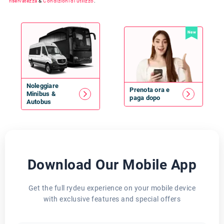
riservatezza
&
Condizioni di utilizzo
.
New
Noleggiare
Prenota ora e
Minibus
&
paga dopo
Autobus
Download Our Mobile App
Get the full rydeu experience on your mobile device
with exclusive features and special offers