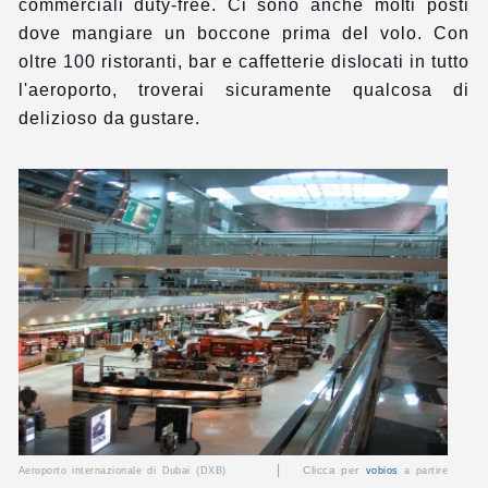
commerciali duty-free. Ci sono anche molti posti
dove mangiare un boccone prima del volo. Con
oltre 100 ristoranti, bar e caffetterie dislocati in tutto
l'aeroporto, troverai sicuramente qualcosa di
delizioso da gustare.
|
Clicca per
Aeroporto internazionale di Dubai (DXB)
vobios
a partire