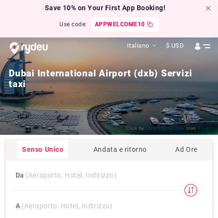
Save 10% on Your First App Booking!
Use code:
APPWELCOME10
Italiano
$
USD
Dubai International Airport (dxb) Servizi
taxi
Click by
Mark Lehmkuhler
from
Flickr
Senso Unico
Andata e ritorno
Ad Ore
Da
(Aeroporto, Hotel, Indirizzo)
A
(Aeroporto, Hotel, Indirizzo)