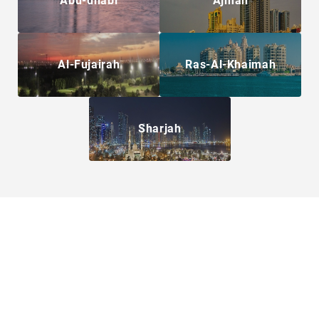
Abu-dhabi
Ajman
Al-Fujairah
Ras-Al-Khaimah
Sharjah