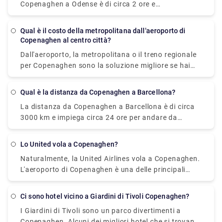
Copenaghen a Odense è di circa 2 ore e
rydeu.com e approfittare delle migliori offerte
Commodoro: circa € 95 4. Camera Queen Standard:
normalmente 62 treni al giorno viaggiano da
fornite da Rydeu. Per avere maggiori dettagli su
(con cancellazione gratuita): circa € 85 5. Camera
Copenaghen a Odense. Il tempo di percorrenza
Copenaghen e sul processo di prenotazione online
Qual è il costo della metropolitana dall'aeroporto di
Capitano: € 95 circa 6. Quadrupla Familiare: Circa €
potrebbe essere più lungo nei fine settimana e nei
puoi anche visitare il link fornito qui
Copenaghen al centro città?
115
giorni festivi.
https://www.rydeu.com/copenhagen/airport-
Dall'aeroporto, la metropolitana o il treno regionale
transfers
per Copenaghen sono la soluzione migliore se hai
poco tempo. Entro 15 minuti dall'arrivo all'aeroporto
di Copenaghen, potresti essere nel centro della città
Qual è la distanza da Copenaghen a Barcellona?
prendendo la metropolitana o il treno regionale.
La distanza da Copenaghen a Barcellona è di circa
L'unica cosa di cui avrai bisogno è un biglietto a tre
3000 km e impiega circa 24 ore per andare da
zone, acquistabile al costo di circa 10€ al biglietto in
Copenaghen a Barcellona.
aeroporto.
Lo United vola a Copenaghen?
Naturalmente, la United Airlines vola a Copenaghen.
L'aeroporto di Copenaghen è una delle principali
destinazioni della United Airlines.
Ci sono hotel vicino a Giardini di Tivoli Copenaghen?
I Giardini di Tivoli sono un parco divertimenti a
Copenaghen. Alcuni dei migliori hotel che si trovano