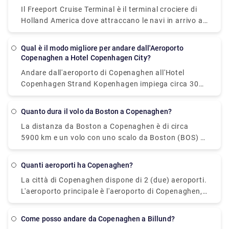
Il Freeport Cruise Terminal è il terminal crociere di
Holland America dove attraccano le navi in arrivo a
Copenaghen.
Qual è il modo migliore per andare dall'Aeroporto
Copenaghen a Hotel Copenhagen City?
Andare dall'aeroporto di Copenaghen all'Hotel
Copenhagen Strand Kopenhagen impiega circa 30
minuti e copre una distanza di circa 10 km e
l'opzione più economica per te sarà la metropolitana
Quanto dura il volo da Boston a Copenaghen?
che ti costerà circa € 5 e il modo più veloce è
La distanza da Boston a Copenaghen è di circa
prendere un taxi che può essere un po' caro e ti
5900 km e un volo con uno scalo da Boston (BOS) a
costerà circa 30€. Tuttavia, puoi scommettere sui
Copenaghen (CPH) impiega circa 10 ore.
Servizi di Trasferimento Privati, in particolare quello
fornito da Rydeu. Credimi, non dovrai preoccuparti
Quanti aeroporti ha Copenaghen?
né del tuo bagaglio né del tuo budget. i prezzi sono
La città di Copenaghen dispone di 2 (due) aeroporti.
convenienti e allo stesso tempo vivrai un'esperienza
L'aeroporto principale è l'aeroporto di Copenaghen,
meravigliosa che ti regalerà piacevoli vibrazioni di
Kastrup. È il più grande e principale aeroporto
viaggio in contrasto con la sensazione di letargo
internazionale che serve Copenaghen, la Danimarca,
che di solito provi durante il viaggio. Se vuoi
Come posso andare da Copenaghen a Billund?
il resto della Zelanda, la regione dell'Oresund e gran