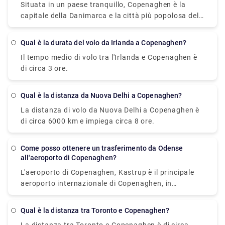
sfruttare appieno alcune interessanti offerte,
Situata in un paese tranquillo, Copenaghen è la
parte della Svezia meridionale, compresa la Scania.
prenota in anticipo il tuo viaggio su rydeu.com e vivi
capitale della Danimarca e la città più popolosa del
L'altro aeroporto è l'aeroporto di Roskilde.
l'esperienza unica di una vita
paese. Copenaghen, situata sulla costa orientale
dell'isola, in Zelanda, ospita il maestoso castello di
Qual è la durata del volo da Irlanda a Copenaghen?
Amalienborg, che ospita la famiglia reale danese. Ci
Il tempo medio di volo tra l'Irlanda e Copenaghen è
sono quattro modi per andare da Copenaghen a
di circa 3 ore.
Billund, ovvero in bus, macchina o in aereo. La
distanza tra Copenaghen e Billund è di circa 250 km
e la distanza stradale è di ca. 300 km. Ci vogliono
Qual è la distanza da Nuova Delhi a Copenaghen?
circa 3 ore per viaggiare da Copenaghen a Billund,
La distanza di volo da Nuova Delhi a Copenaghen è
che copre una distanza di circa 280 km e prevede
di circa 6000 km e impiega circa 8 ore.
una sosta media di 15 minuti. L'aeroporto di
Copenaghen, Kastrup, è l'unico aeroporto
internazionale della terraferma danese. I turisti
Come posso ottenere un trasferimento da Odense
all'aeroporto di Copenaghen?
possono scegliere tra una vasta gamma di
alternative di trasporto in città. Qui puoi trovare
L'aeroporto di Copenaghen, Kastrup è il principale
qualcosa per tutti e non rimarrai deluso. Le opzioni
aeroporto internazionale di Copenaghen, in
di trasporto pubblico includono gli autobus mentre
Danimarca. Per andare da Odense all'aeroporto,
le opzioni di trasporto privato includono i taxi. Le
utilizzare un trasferimento privato è la scelta
Qual è la distanza tra Toronto e Copenaghen?
vere vibrazioni vacanziere e la natura incessante di
migliore! Rydeu ha reso più conveniente il processo