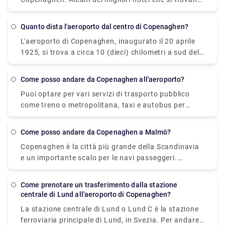
nelle vicinanze sono elencati di seguito: 1.
Copenhagen Mariott Hotel - A circa 10 km dai
Quanto dista l'aeroporto dal centro di Copenaghen?
Giardini di Tivoli 2. Villa Copenhagen - A circa 0,5 km
L'aeroporto di Copenaghen, inaugurato il 20 aprile
dai Giardini di Tivoli 3. The Square Copenhagen - A
1925, si trova a circa 10 (dieci) chilometri a sud del
circa 0,5 m dai Giardini di Tivoli
centro città. È il più grande aeroporto delle nazioni
nordiche. Come risultato del riconoscimento,
Come posso andare da Copenaghen all'aeroporto?
l'aeroporto si è guadagnato questo riconoscimento
Puoi optare per vari servizi di trasporto pubblico
un record di quattordici volte.
come treno o metropolitana, taxi e autobus per
andare dalla stazione centrale di Copenaghen
all'aeroporto. Il treno è il mezzo di trasporto più
Come posso andare da Copenaghen a Malmö?
veloce, impiegando 12-15 minuti per raggiungere la
Copenaghen è la città più grande della Scandinavia
stazione centrale di Copenaghen. Mentre un taxi e la
e un importante scalo per le navi passeggeri.
metropolitana impiegheranno circa 20 minuti (a
Malmö, in Svezia, dista circa 30 km ed è nota per il
seconda del traffico) e l'autobus impiegherà circa
suo castello di 600 anni e l'affascinante centro
40 minuti. Tuttavia, i servizi di trasferimento privato
Come prenotare un trasferimento dalla stazione
storico. Nonostante il fatto che lo stretto di
rimangono ancora l'opzione migliore. Puoi prenotare
centrale di Lund all'aeroporto di Copenaghen?
Kattegat divida Danimarca e Svezia, il viaggio via
in anticipo un trasferimento privato su rydeu.com e
La stazione centrale di Lund o Lund C è la stazione
terra è l'unico modo per spostarsi tra le due città e
selezionare le offerte che si adattano al tuo comfort
ferroviaria principale di Lund, in Svezia. Per andare
dura al massimo un'ora. Puoi viaggiare da