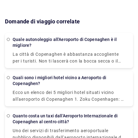
Domande di viaggio correlate
Quale autonoleggio all'Aeroporto di Copenaghen è il
migliore?
La città di Copenaghen è abbastanza accogliente
per i turisti. Non ti lascerà con la bocca secca o il
portafoglio gonfio. I turisti possono spostarsi per la
città utilizzando una varietà di mezzi di trasporto.
Quali sono i migliori hotel vicino a Aeroporto di
Le opzioni di trasporto vanno dall'opulento al
Copenaghen?
budget. Le auto a guida autonoma sono un ottimo
Ecco un elenco dei 5 migliori hotel situati vicino
modo per risparmiare tempo e denaro mentre ti
all'aeroporto di Copenaghen 1. Zoku Copenhagen: si
muovi in città. Le agenzie di autonoleggio sono
trova a una distanza di circa 6 km dall'aeroporto. 2.
prontamente disponibili per chiunque scelga di
Crown Plaza Copenhagen Towers: un hotel IHG
farlo. Qual è il suo aspetto più bello? Non è
Quanto costa un taxi dall'Aeroporto Internazionale di
situato a una distanza di circa 5 km dall'aeroporto.
Copenaghen al centro città?
nemmeno richiesta una patente di guida
3. Copenhagen Go Hotel: Situato a una distanza di 3
internazionale. L'unica eccezione è che dovrai
Uno dei servizi di trasferimento aeroportuale
km dall'aeroporto. 4. Comfort Hotel Copenhagen
portare con te la tua patente di guida originale.
pubblico disponibili dall'aeroporto internazionale di