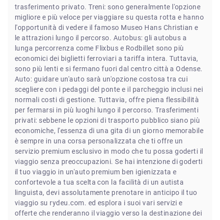
trasferimento privato. Treni: sono generalmente l'opzione
migliore e più veloce per viaggiare su questa rotta e hanno
l'opportunità di vedere il famoso Museo Hans Christian e
le attrazioni lungo il percorso. Autobus: gli autobus a
lunga percorrenza come Flixbus e Rodbillet sono più
economici dei biglietti ferroviari a tariffa intera. Tuttavia,
sono più lenti e si fermano fuori dal centro città a Odense.
Auto: guidare un'auto sarà un'opzione costosa tra cui
scegliere con i pedaggi del ponte e il parcheggio inclusi nei
normali costi di gestione. Tuttavia, offre piena flessibilità
per fermarsi in più luoghi lungo il percorso. Trasferimenti
privati: sebbene le opzioni di trasporto pubblico siano più
economiche, l'essenza di una gita di un giorno memorabile
è sempre in una corsa personalizzata che ti offre un
servizio premium esclusivo in modo che tu possa goderti il
viaggio senza preoccupazioni. Se hai intenzione di goderti
il tuo viaggio in un'auto premium ben igienizzata e
confortevole a tua scelta con la facilità di un autista
linguista, devi assolutamente prenotare in anticipo il tuo
viaggio su rydeu.com. ed esplora i suoi vari servizi e
offerte che renderanno il viaggio verso la destinazione dei