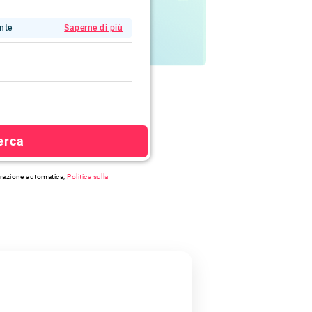
ente
Saperne di più
erca
strazione automatica,
Politica sulla