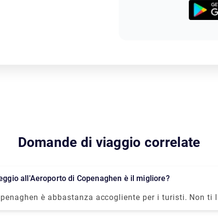
Domande di viaggio correlate
leggio all'Aeroporto di Copenaghen è il migliore?
openaghen è abbastanza accogliente per i turisti. Non ti 
a o il portafoglio gonfio. I turisti possono spostarsi per 