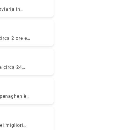
seguito sono
viaria in
ra Economy
ia di Oresund.
ncellazione
iaria
dard: (con
.com e
 Quadrupla
i dettagli su
irca 2 ore e
il link
l tempo di
estivi.
a circa 24
Copenaghen è
ei migliori