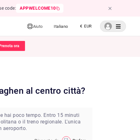
se code:
APPWELCOME10
€ EUR
Aiuto
Italiano
Prenota ora
naghen al centro città?
se hai poco tempo. Entro 15 minuti
litana o il treno regionale. L'unica
in aeroporto.