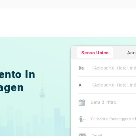
Senso Unico
And
Da
ento In
agen
A
Seleziona Passeggero e 