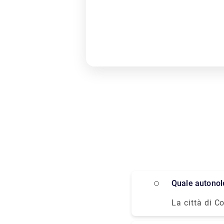
Quale autono
La città di C
la bocca secc