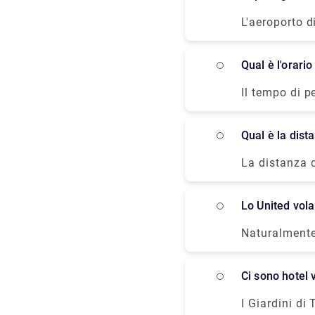
dipende dalla
L'aeroporto d
elencate le d
Danimarca ser
(con cancella
Puoi facilmen
gratuita): €
Qual è l'ora
semplicement
cancellazione
approfittare 
Il tempo di p
Familiare: Ci
Copenaghen e 
normalmente 
fornito qui 
percorrenza p
Qual è la di
La distanza 
ore per anda
Lo United vo
Naturalmente
una delle pri
Ci sono hotel
I Giardini di