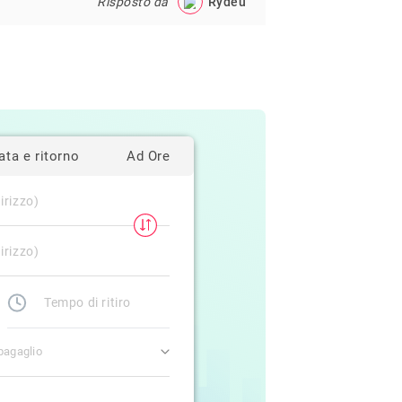
Risposto da
Rydeu
ata e ritorno
Ad Ore
bagaglio