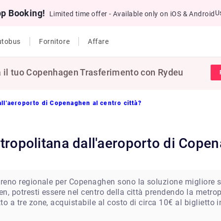
pp Booking!
U
Limited time offer - Available only on iOS & Android
utobus
Fornitore
Affare
 il tuo Copenhagen Trasferimento con Rydeu
all'aeroporto di Copenaghen al centro città?
metropolitana dall'aeroporto di Cope
l treno regionale per Copenaghen sono la soluzione migliore 
n, potresti essere nel centro della città prendendo la metropo
to a tre zone, acquistabile al costo di circa 10€ al biglietto 