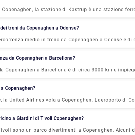
 tipologia di camera in cui si desidera soggiornare. Di 
i Copenaghen, la stazione di Kastrup è una stazione ferro
iverse tipologie di camera con i relativi prezzi: 1. Came
vita dai treni regionali di DSB, inclusa la rete ferroviar
zione gratuita): € 70 circa 2. Camera Standard: (con ca
te ottenere un trasferimento privato alla stazione ferrov
 85 circa 3. Commodoro: circa € 95 4. Camera Queen Stan
rio dei treni da Copenaghen a Odense?
e prenotando un trasferimento personalizzato su rydeu
 gratuita): circa € 85 5. Camera Capitano: € 95 circa 6.
delle migliori offerte fornite da Rydeu. Per avere maggior
ercorrenza medio in treno da Copenaghen a Odense è di c
rca € 115
sul processo di prenotazione online puoi anche visitare 
62 treni al giorno viaggiano da Copenaghen a Odense. I
https://www.rydeu.com/copenhagen/airport-transfers
otrebbe essere più lungo nei fine settimana e nei giorni f
stanza da Copenaghen a Barcellona?
da Copenaghen a Barcellona è di circa 3000 km e impieg
re da Copenaghen a Barcellona.
la a Copenaghen?
, la United Airlines vola a Copenaghen. L'aeroporto di 
ncipali destinazioni della United Airlines.
 vicino a Giardini di Tivoli Copenaghen?
 Tivoli sono un parco divertimenti a Copenaghen. Alcuni d