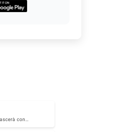
lascerà con
la città