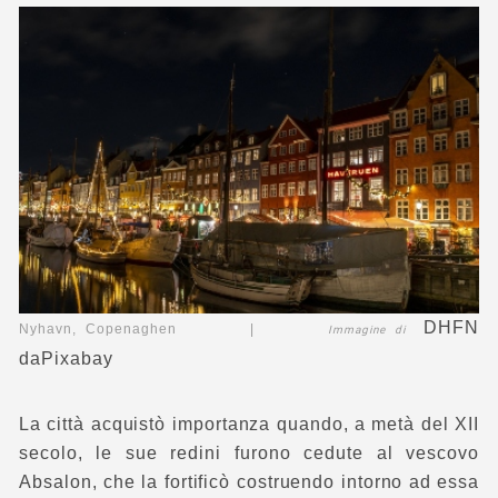
DHFN
Nyhavn, Copenaghen |
Immagine di
da
Pixabay
La città acquistò importanza quando, a metà del XII
secolo, le sue redini furono cedute al vescovo
Absalon, che la fortificò costruendo intorno ad essa