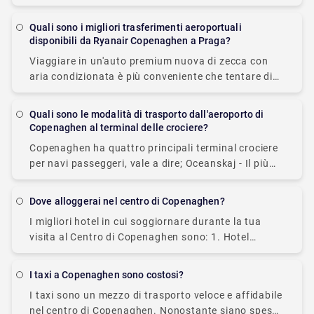
prosciugato qui. Fornisce una vasta gamma di
opzioni di trasporto per i visitatori. Le opzioni di
Quali sono i migliori trasferimenti aeroportuali
trasporto
disponibili da Ryanair Copenaghen a Praga?
Viaggiare in un'auto premium nuova di zecca con
aria condizionata è più conveniente che tentare di
navigare con i mezzi pubblici o fare la fila per un
taxi. Il tuo
Quali sono le modalità di trasporto dall'aeroporto di
Copenaghen al terminal delle crociere?
Copenaghen ha quattro principali terminal crociere
per navi passeggeri, vale a dire; Oceanskaj - Il più
grande terminal crociere, il più lontano dalla città, e
il porto principale utilizzato per
Dove alloggerai nel centro di Copenaghen?
I migliori hotel in cui soggiornare durante la tua
visita al Centro di Copenaghen sono: 1. Hotel
Mariott di Copenaghen 2. Hotel Kong Arthur 3.
Hotel Bethel Somandshjem 4. Hotel
I taxi a Copenaghen sono costosi?
I taxi sono un mezzo di trasporto veloce e affidabile
nel centro di Copenaghen. Nonostante siano spesso