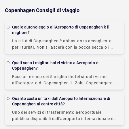
Copenhagen Consigli di viaggio
Quale autonoleggio all'Aeroporto di Copenaghen è il
migliore?
La città di Copenaghen è abbastanza accogliente
per i turisti. Non ti lascerà con la bocca secca o il
portafoglio gonfio. I turisti possono spostarsi per la
città utilizzando una
Quali sono i migliori hotel vicino a Aeroporto di
Copenaghen?
Ecco un elenco dei 5 migliori hotel situati vicino
all'aeroporto di Copenaghen 1. Zoku Copenhagen: si
trova a una distanza di circa 6 km dall'aeroporto. 2.
Crown Plaza Copenhagen Towers:
Quanto costa un taxi dall'Aeroporto Internazionale di
Copenaghen al centro città?
Uno dei servizi di trasferimento aeroportuale
pubblico disponibili dall'aeroporto internazionale di
Copenaghen al centro città è un taxi. Fuori da