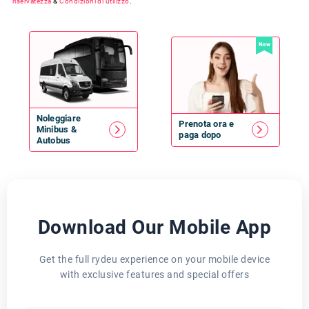
riservatezza
&
Condizioni di utilizzo
.
New
Noleggiare
Prenota ora e
Minibus
&
paga dopo
Autobus
Download Our Mobile App
Get the full rydeu experience on your mobile device
with exclusive features and special offers