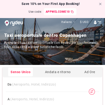
Save 10% on Your First App Booking!
Use code:
APPWELCOME10
Italiano
$
USD
Taxi aeroportuale dentro Copenhagen
Prenota il tuo taxi aeroportuale con Rydeu per trasferimenti,
tour della città e visite turistiche facili.
Click by
Daniel Jurin
from
Pexels
Senso Unico
Andata e ritorno
Ad Ore
Da
(Aeroporto, Hotel, Indirizzo)
A
(Aeroporto, Hotel, Indirizzo)