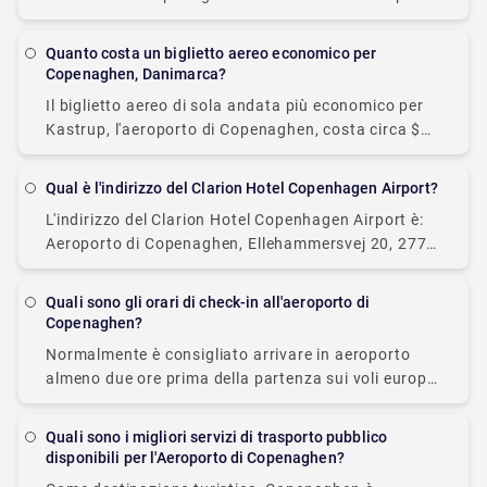
accessibili, sono costosi. Pertanto, l'opzione più
saggia sarebbe quella di optare per un
Quanto costa un biglietto aereo economico per
Copenaghen, Danimarca?
Il biglietto aereo di sola andata più economico per
Kastrup, l'aeroporto di Copenaghen, costa circa $
300 e un biglietto di andata e ritorno costa circa $
350.
Qual è l'indirizzo del Clarion Hotel Copenhagen Airport?
L'indirizzo del Clarion Hotel Copenhagen Airport è:
Aeroporto di Copenaghen, Ellehammersvej 20, 2770
Kastrup, Danimarca
Quali sono gli orari di check-in all'aeroporto di
Copenaghen?
Normalmente è consigliato arrivare in aeroporto
almeno due ore prima della partenza sui voli europei
e tre ore prima della partenza sui voli extraeuropei.
È comunque sempre consigliabile verificare con
Quali sono i migliori servizi di trasporto pubblico
disponibili per l'Aeroporto di Copenaghen?