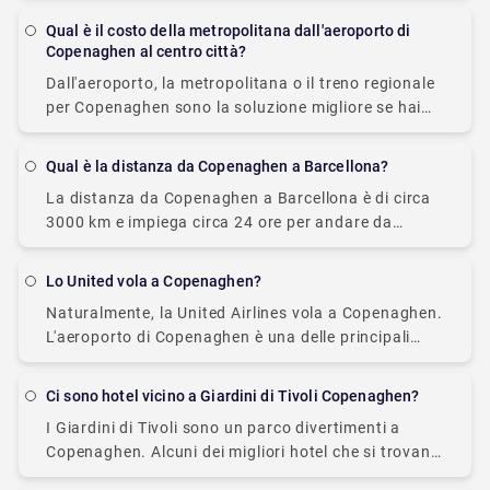
Copenaghen a Odense. Il tempo di
Qual è il costo della metropolitana dall'aeroporto di
Copenaghen al centro città?
Dall'aeroporto, la metropolitana o il treno regionale
per Copenaghen sono la soluzione migliore se hai
poco tempo. Entro 15 minuti dall'arrivo
all'aeroporto di Copenaghen, potresti essere nel
Qual è la distanza da Copenaghen a Barcellona?
centro della città
La distanza da Copenaghen a Barcellona è di circa
3000 km e impiega circa 24 ore per andare da
Copenaghen a Barcellona.
Lo United vola a Copenaghen?
Naturalmente, la United Airlines vola a Copenaghen.
L'aeroporto di Copenaghen è una delle principali
destinazioni della United Airlines.
Ci sono hotel vicino a Giardini di Tivoli Copenaghen?
I Giardini di Tivoli sono un parco divertimenti a
Copenaghen. Alcuni dei migliori hotel che si trovano
nelle vicinanze sono elencati di seguito: 1.