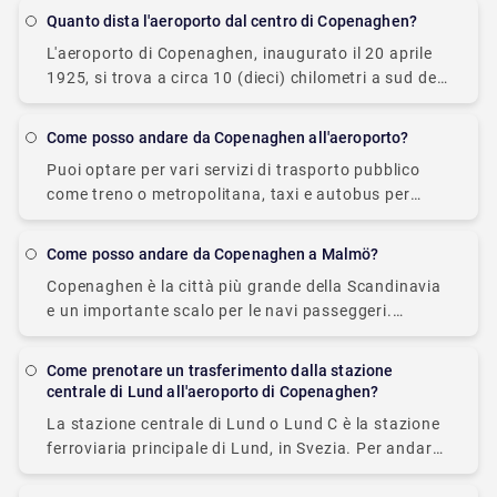
Copenhagen Mariott Hotel - A circa
Quanto dista l'aeroporto dal centro di Copenaghen?
L'aeroporto di Copenaghen, inaugurato il 20 aprile
1925, si trova a circa 10 (dieci) chilometri a sud del
centro città. È il più grande aeroporto delle nazioni
nordiche. Come risultato
Come posso andare da Copenaghen all'aeroporto?
Puoi optare per vari servizi di trasporto pubblico
come treno o metropolitana, taxi e autobus per
andare dalla stazione centrale di Copenaghen
all'aeroporto. Il treno è il mezzo di trasporto
Come posso andare da Copenaghen a Malmö?
Copenaghen è la città più grande della Scandinavia
e un importante scalo per le navi passeggeri.
Malmö, in Svezia, dista circa 30 km ed è nota per il
suo castello
Come prenotare un trasferimento dalla stazione
centrale di Lund all'aeroporto di Copenaghen?
La stazione centrale di Lund o Lund C è la stazione
ferroviaria principale di Lund, in Svezia. Per andare
dalla stazione centrale di Lund all'aeroporto di