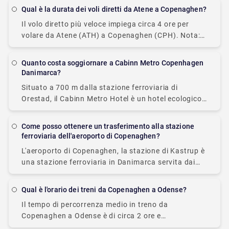
entrambi i Terminal 1 e 3, troverai i taxi. Ci
Qual è la durata dei voli diretti da Atene a Copenaghen?
Il volo diretto più veloce impiega circa 4 ore per
volare da Atene (ATH) a Copenaghen (CPH). Nota:
Atene è 1 ora avanti rispetto a Copenaghen Fuso
orario di Atene:
Quanto costa soggiornare a Cabinn Metro Copenhagen
Danimarca?
Situato a 700 m dalla stazione ferroviaria di
Orestad, il Cabinn Metro Hotel è un hotel ecologico
che offre Wi-Fi gratuito e camere compatte ma
funzionali. Il design della camera
Come posso ottenere un trasferimento alla stazione
ferroviaria dell'aeroporto di Copenaghen?
L'aeroporto di Copenaghen, la stazione di Kastrup è
una stazione ferroviaria in Danimarca servita dai
treni regionali di DSB, inclusa la rete ferroviaria di
Oresund. Puoi facilmente ottenere un trasferimento
Qual è l'orario dei treni da Copenaghen a Odense?
Il tempo di percorrenza medio in treno da
Copenaghen a Odense è di circa 2 ore e
normalmente 62 treni al giorno viaggiano da