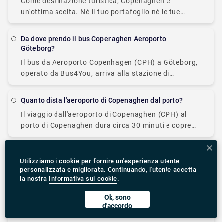
Come destinazione turistica, Copenaghen è
un'ottima scelta. Né il tuo portafoglio né le tue
papille gustative ne saranno prosciugate. Fornisce
una vasta gamma di opzioni di trasporto per i
Da dove prendo il bus Copenaghen Aeroporto
visitatori.
Göteborg?
Il bus da Aeroporto Copenhagen (CPH) a Göteborg,
operato da Bus4You, arriva alla stazione di
Göteborg Nils Ericsonterminal.
Quanto dista l'aeroporto di Copenaghen dal porto?
Il viaggio dall'aeroporto di Copenaghen (CPH) al
porto di Copenaghen dura circa 30 minuti e copre
una distanza di circa 10 km.
Come posso andare da Copenaghen all'aeroporto di
Utilizziamo i cookie per fornire un'esperienza utente
Copenaghen?
personalizzata e migliorata. Continuando, l'utente accetta
L'aeroporto di Copenaghen si trova a Kastrup,
la nostra
Informativa sui cookie
.
sull'isola di Amager ed è a circa 10 minuti a piedi dal
Ok, sono
centro di Copenaghen, quindi dovresti essere in
d'accordo
grado di arrivarci con
Qual è la distanza da Copenaghen a Zurigo?