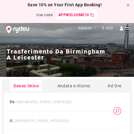
Save 10% on Your First App Booking!
Use code:
APPWELCOME10
Italiano
$
USD
Trasferimento Da
Birmingham
A
Leicester
Senso Unico
Andata e ritorno
Ad Ore
Da
(Aeroporto, Hotel, Indirizzo)
A
(Aeroporto, Hotel, Indirizzo)