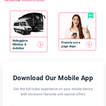
riservatezza
&
Condizioni di utilizzo
.
New
Noleggiare
Prenota ora e
Minibus
&
paga dopo
Autobus
Download Our Mobile App
Get the full rydeu experience on your mobile device
with exclusive features and special offers