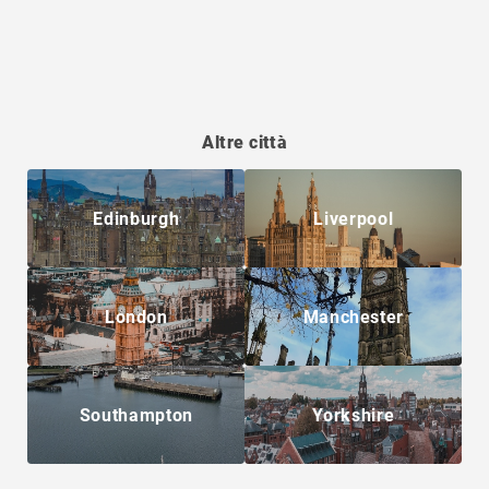
Altre città
Edinburgh
Liverpool
London
Manchester
Southampton
Yorkshire