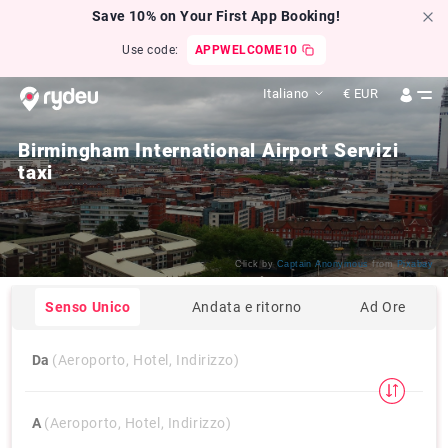
Save 10% on Your First App Booking!
Use code:
APPWELCOME10
Italiano
€
EUR
Birmingham International Airport Servizi
taxi
Click by
Captain Anonymous
from
Pixabay
Senso Unico
Andata e ritorno
Ad Ore
Da
(Aeroporto, Hotel, Indirizzo)
A
(Aeroporto, Hotel, Indirizzo)