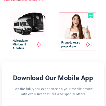
riservatezza
&
Condizioni di utilizzo
.
New
Noleggiare
Prenota ora e
Minibus
&
paga dopo
Autobus
Download Our Mobile App
Get the full rydeu experience on your mobile device
with exclusive features and special offers