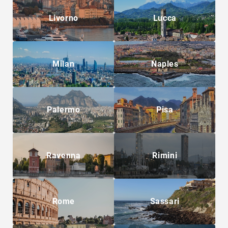
Livorno
Lucca
Milan
Naples
Palermo
Pisa
Ravenna
Rimini
Rome
Sassari