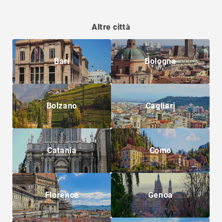
Altre città
Bari
Bologna
Bolzano
Cagliari
Catania
Como
Florence
Genoa