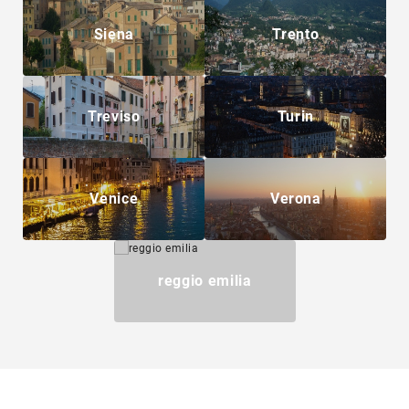
Siena
Trento
Treviso
Turin
Venice
Verona
reggio emilia