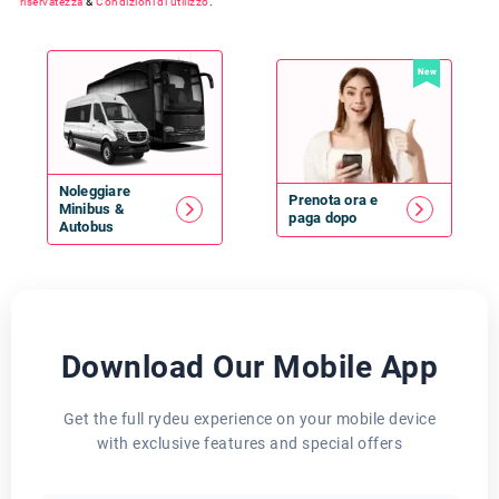
riservatezza
&
Condizioni di utilizzo
.
New
Noleggiare
Prenota ora e
Minibus
&
paga dopo
Autobus
Download Our Mobile App
Get the full rydeu experience on your mobile device
with exclusive features and special offers