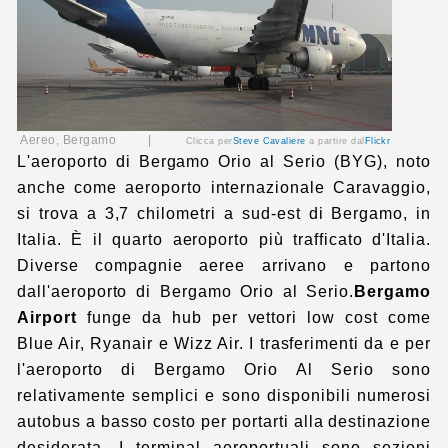
Aereo, Bergamo |
Clicca per
Steve Cavaliere
a partire dal
Flickr
L'aeroporto di Bergamo Orio al Serio (BYG), noto
anche come aeroporto internazionale Caravaggio,
si trova a 3,7 chilometri a sud-est di Bergamo, in
Italia. È il quarto aeroporto più trafficato d'Italia.
Diverse compagnie aeree arrivano e partono
dall'aeroporto di Bergamo Orio al Serio.
Bergamo
Airport
funge da hub per vettori low cost come
Blue Air, Ryanair e Wizz Air. I trasferimenti da e per
l'aeroporto di Bergamo Orio Al Serio sono
relativamente semplici e sono disponibili numerosi
autobus a basso costo per portarti alla destinazione
desiderata. I terminal aeroportuali sono sezioni