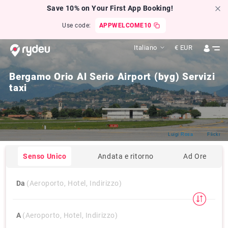
Save 10% on Your First App Booking!
Use code:
APPWELCOME10
Italiano
€
EUR
Bergamo Orio Al Serio Airport (byg) Servizi
taxi
Click by
Luigi
Rosa
from
Flickr
Senso Unico
Andata e ritorno
Ad Ore
Da
(Aeroporto, Hotel, Indirizzo)
A
(Aeroporto, Hotel, Indirizzo)